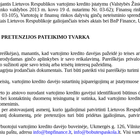
jantis Lietuvos Respublikos vartojimo kredito įstatymu (Valstybės Žin
s banko valdybos 2013 m. kovo 19 d. nutarimu Nr. 03-62); Finansų ri
 03-105), Vartotojų ir finansų rinkos dalyvių ginčų neteisminio spren
tais Lietuvos Respublikoje galiojančiais teisės aktais bei BnP Finance
R PRETENZIJOS PATEIKIMO TVARKA
eiškėjas), manantis, kad vartojimo kredito davėjas pažeidė jo teises arb
nurodydamas ginčo aplinkybes ir savo reikalavimą. Pareiškėjas privalo 
 sužinoti apie savo teisių arba teisėtų interesų pažeidimą.
 pagrįsta įrodančiais dokumentais. Turi būti pateikti visi pareiškėjo turimi
o teisių, vartojimo kredito davėjo sutartinių įsipareigojimų ar įstatymu
isėto jo atstovo nurodant vartojimo kredito gavėjui identifikuoti būtinu
 bei kontaktinių duomenų teisingumą ir sutinka, kad vartojimo kredito
uomenimis.
 per atstovaujantį asmenį, kurio įgaliojimai patvirtinti Lietuvos Respu
tį dokumentą, prie pretenzijos turi būti pridėtas įgaliojimas, patvirt
arbuotojui vartojimo kredito davėjo buveinėje, Ukmergės g. 126, Vilniu
niu paštu, adresu
info@bnpfinance.lt
,
info@bobutespaskola.l
t. Visi var