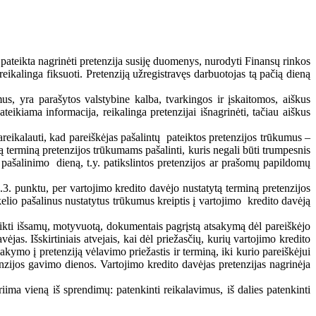
pateikta nagrinėti pretenzija susiję duomenys, nurodyti Finansų rinkos
kalinga fiksuoti. Pretenziją užregistravęs darbuotojas tą pačią dieną
us, yra parašytos valstybine kalba, tvarkingos ir įskaitomos, aiškus
eikiama informacija, reikalinga pretenzijai išnagrinėti, tačiau aiškus
pareikalauti, kad pareiškėjas pašalintų pateiktos pretenzijos trūkumus –
ą terminą pretenzijos trūkumams pašalinti, kuris negali būti trumpesnis
 pašalinimo dieną, t.y. patikslintos pretenzijos ar prašomų papildomų
 3.3. punktu, per vartojimo kredito davėjo nustatytą terminą pretenzijos
elio pašalinus nustatytus trūkumus kreiptis į vartojimo kredito davėją
teikti išsamų, motyvuotą, dokumentais pagrįstą atsakymą dėl pareiškėjo
jas. Išskirtiniais atvejais, kai dėl priežasčių, kurių vartojimo kredito
akymo į pretenziją vėlavimo priežastis ir terminą, iki kurio pareiškėjui
nzijos gavimo dienos. Vartojimo kredito davėjas pretenzijas nagrinėja
iima vieną iš sprendimų: patenkinti reikalavimus, iš dalies patenkinti