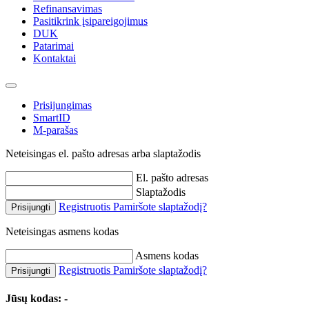
Refinansavimas
Pasitikrink įsipareigojimus
DUK
Patarimai
Kontaktai
Prisijungimas
SmartID
M-parašas
Neteisingas el. pašto adresas arba slaptažodis
El. pašto adresas
Slaptažodis
Registruotis
Pamiršote slaptažodį?
Prisijungti
Neteisingas asmens kodas
Asmens kodas
Registruotis
Pamiršote slaptažodį?
Prisijungti
Jūsų kodas:
-