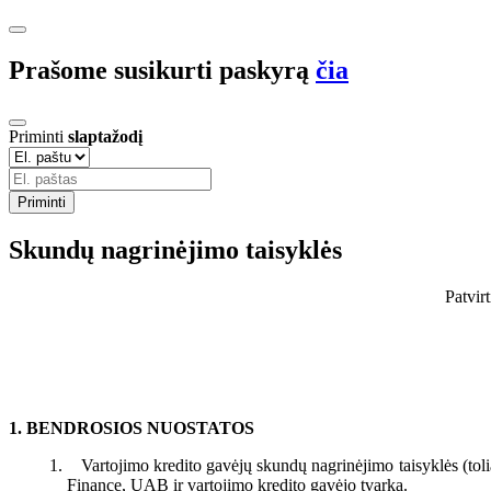
Prašome susikurti paskyrą
čia
Priminti
slaptažodį
Priminti
Skundų nagrinėjimo taisyklės
Patvir
1.
BENDROSIOS NUOSTATOS
Vartojimo kredito gavėjų skundų nagrinėjimo taisyklės (toli
Finance, UAB ir vartojimo kredito gavėjo tvarką.