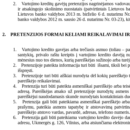
Vartojimo kreditų gavėjų pretenzijos nagrinėjamos vadovau
ir atsakingojo skolinimo nuostatais (patvirtintais Lietuvo
Lietuvos banko valdybos 2013 m. birželio 6 d. nutarimu Nr.
banko valdybos 2012 m. sausio 26 d. nutarimu Nr. 03-23), ki
PRETENZIJOS FORMAI KELIAMI REIKALAVIMAI I
Vartojimo kredito gavėjas arba trečiasis asmuo (toliau – par
santykių, privalo raštu kreiptis į vartojimo kredito davėją 
mėnesius nuo tos dienos, kurią pareiškėjas sužinojo arba turėjo
Pretenzijoje pateikta informacija turi būti išsami, tiksli bei
išspręsti.
Pretenzijoje turi būti aiškiai nurodyta dėl kokių pareiškėj
pareiškėjo reikalavimai.
Pretenzija turi būti pateikta asmeniškai pareiškėjo arba te
adresą. Pareiškėjas atsako už pretenzijoje nurodytų asmens
pareiškėjui naudodamasis skunde nurodytais kontaktiniais d
Pretenzija gali būti pateikiama asmeniškai pareiškėjo arba
prašymu, pateikia asmens tapatybę ir atstovavimą patvirtinan
pareiškėjo atstovo vardas, pavardė, adresas, telefono numeris.
Pretenzija gali būti pateikiama vartojimo kredito davėjo d
adresu, Ukmergės g. 126, Vilnius, arba atsiunčiama elektroni