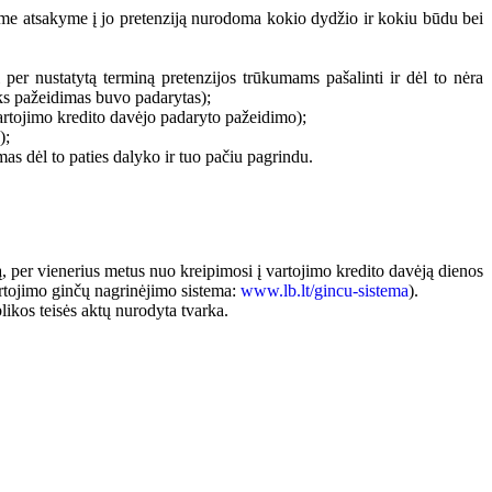
iamame atsakyme į jo pretenziją nurodoma kokio dydžio ir kokiu būdu bei
i per nustatytą terminą pretenzijos trūkumams pašalinti ir dėl to nėra
ks pažeidimas buvo padarytas);
vartojimo kredito davėjo padaryto pažeidimo);
);
as dėl to paties dalyko ir tuo pačiu pagrindu.
ką, per vienerius metus nuo kreipimosi į vartojimo kredito davėją dienos
rtojimo ginčų nagrinėjimo sistema:
www.lb.lt/gincu-sistema
).
kos teisės aktų nurodyta tvarka.