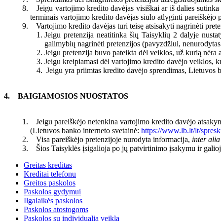
Jeigu vartojimo kredito davėjas visiškai ar iš dalies sutin
terminais vartojimo kredito davėjas siūlo atlyginti pareiškėjo p
Vartojimo kredito davėjas turi teisę atsisakyti nagrinėti prete
Jeigu pretenzija neatitinka šių Taisyklių 2 dalyje nusta
galimybių nagrinėti pretenzijos (pavyzdžiui, nenurodytas
Jeigu pretenzija buvo pateikta dėl veiklos, už kurią nėra
Jeigu kreipiamasi dėl vartojimo kredito davėjo veiklos, ku
Jeigu yra priimtas kredito davėjo sprendimas, Lietuvos ba
BAIGIAMOSIOS NUOSTATOS
Jeigu pareiškėjo netenkina vartojimo kredito davėjo atsakymas
(Lietuvos banko interneto svetainė:
https://www.lb.lt/lt/spres
Visa pareiškėjo pretenzijoje nurodyta informacija,
inter alia
Šios Taisyklės įsigalioja po jų patvirtinimo įsakymu ir galio
Greitas kreditas
Kreditai telefonu
Greitos paskolos
Paskolos gydymui
Ilgalaikės paskolos
Paskolos atostogoms
Paskolos su individualia veikla