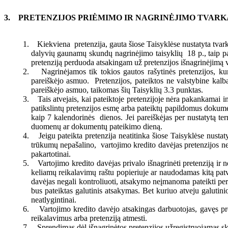
PRETENZIJOS PRIĖMIMO IR NAGRINĖJIMO TVARK
Kiekviena pretenzija, gauta šiose Taisyklėse nustatyta tvar
dalyvių gaunamų skundų nagrinėjimo taisyklių 18 p., taip pat
pretenziją perduoda atsakingam už pretenzijos išnagrinėjimą 
Nagrinėjamos tik tokios gautos rašytinės pretenzijos, ku
pareiškėjo asmuo. Pretenzijos, pateiktos ne valstybine kalba
pareiškėjo asmuo, taikomas šių Taisyklių 3.3 punktas.
Tais atvejais, kai pateiktoje pretenzijoje nėra pakankamai in
patikslintų pretenzijos esmę arba pateiktų papildomus dokumen
kaip 7 kalendorinės dienos. Jei pareiškėjas per nustatytą te
duomenų ar dokumentų pateikimo dieną.
Jeigu pateikta pretenzija neatitinka šiose Taisyklėse nustat
trūkumų nepašalino, vartojimo kredito davėjas pretenzijos nen
pakartotinai.
Vartojimo kredito davėjas privalo išnagrinėti pretenziją i
keliamų reikalavimų raštu popieriuje ar naudodamas kitą patvari
davėjas negali kontroliuoti, atsakymo neįmanoma pateikti per 1
bus pateiktas galutinis atsakymas. Bet kuriuo atveju galutin
neatlygintinai.
Vartojimo kredito davėjo atsakingas darbuotojas, gavęs pre
reikalavimus arba pretenziją atmesti.
Sprendimas dėl išnagrinėtos pretenzijos užregistruojamas sk