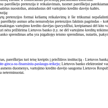
ka su pareiškėjo pretenzija ir reikalavimais, tuomet pareiškėjui pateik
atirtus nuostolius, atsiradusius dėl vartojimo kredito davėjo kaltės.
nziją:
tytų pretenzijos formai keliamų reikalavimų ir šie trūkumai nepašalint
 pareiškėjo asmuo arba nenurodytas pretenzijos faktinis pagrindas – ko
 atsakingas vartojimo kredito davėjas (pavyzdžiui, kreipiamasi dėl kito 
ri nėra prižiūrima Lietuvos banko (t.y. ne dėl vartojimo kreditų teikimo
nko sprendimas arba yra įsigaliojęs teismo sprendimas, nutartis, įsakym
, pareiškėjas turi teisę kreiptis į priežiūros instituciją - Lietuvos ban
kite-ginca-su-finansiniu-paslaugu-teikeju
; Lietuvos banko elektroninė va
asmens duomenys, vartojimo kredito davėjo saugoma Lietuvos Respubli
ja neterminuotai.