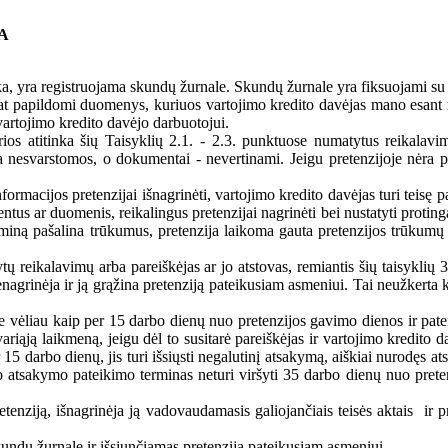
A
ka, yra registruojama skundų žurnale. Skundų žurnale yra fiksuojami su 
 papildomi duomenys, kuriuos vartojimo kredito davėjas mano esant rei
vartojimo kredito davėjo darbuotojui.
rios atitinka šių Taisyklių 2.1. - 2.3. punktuose numatytus reikalavim
 nesvarstomos, o dokumentai - nevertinami. Jeigu pretenzijoje nėra pat
formacijos pretenzijai išnagrinėti, vartojimo kredito davėjas turi teisę 
tus ar duomenis, reikalingus pretenzijai nagrinėti bei nustatyti proting
rminą pašalina trūkumus, pretenzija laikoma gauta pretenzijos trūkumų
ytų reikalavimų arba pareiškėjas ar jo atstovas, remiantis šių taisyklių
agrinėja ir ją grąžina pretenziją pateikusiam asmeniui. Tai neužkerta k
r ne vėliau kaip per 15 darbo dienų nuo pretenzijos gavimo dienos ir pa
ąją laikmeną, jeigu dėl to susitarė pareiškėjas ir vartojimo kredito davė
5 darbo dienų, jis turi išsiųsti negalutinį atsakymą, aiškiai nurodęs ats
io atsakymo pateikimo terminas neturi viršyti 35 darbo dienų nuo prete
tenziją, išnagrinėja ją vadovaudamasis galiojančiais teisės aktais ir pr
undų žurnale ir išsiunčiamas pretenziją pateikusiam asmeniui.