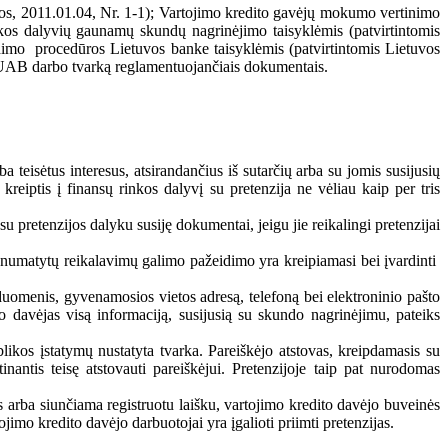
ios, 2011.01.04, Nr. 1-1); Vartojimo kredito gavėjų mokumo vertinimo
nkos dalyvių gaunamų skundų nagrinėjimo taisyklėmis (patvirtintomis
dimo procedūros Lietuvos banke taisyklėmis (patvirtintomis Lietuvos
, UAB darbo tvarką reglamentuojančiais dokumentais.
a teisėtus interesus, atsirandančius iš sutarčių arba su jomis susijusių
kreiptis į finansų rinkos dalyvį su pretenzija ne vėliau kaip per tris
 su pretenzijos dalyku susiję dokumentai, jeigu jie reikalingi pretenzijai
ose numatytų reikalavimų galimo pažeidimo yra kreipiamasi bei įvardinti
s duomenis, gyvenamosios vietos adresą, telefoną bei elektroninio pašto
 davėjas visą informaciją, susijusią su skundo nagrinėjimu, pateiks
blikos įstatymų nustatyta tvarka. Pareiškėjo atstovas, kreipdamasis su
inantis teisę atstovauti pareiškėjui. Pretenzijoje taip pat nurodomas
s arba siunčiama registruotu laišku, vartojimo kredito davėjo buveinės
tojimo kredito davėjo darbuotojai yra įgalioti priimti pretenzijas.