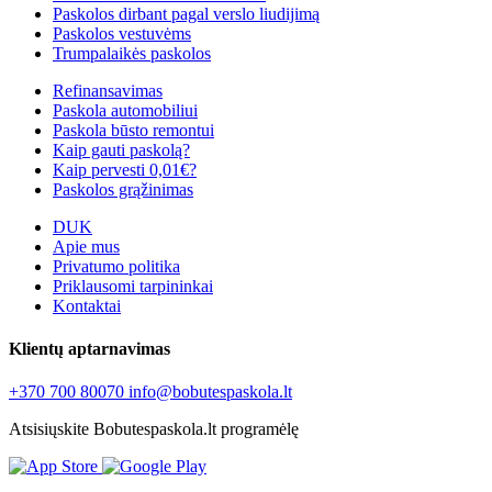
Paskolos dirbant pagal verslo liudijimą
Paskolos vestuvėms
Trumpalaikės paskolos
Refinansavimas
Paskola automobiliui
Paskola būsto remontui
Kaip gauti paskolą?
Kaip pervesti 0,01€?
Paskolos grąžinimas
DUK
Apie mus
Privatumo politika
Priklausomi tarpininkai
Kontaktai
Klientų aptarnavimas
+370 700 80070
info@bobutespaskola.lt
Atsisiųskite Bobutespaskola.lt programėlę