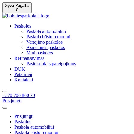
Gyva Pagalba
0
Paskolos
Paskola automobiliui
Paskola būsto remontui
Vartojimo paskolos
Asmeninės paskolos
Mini paskolos
Refinansavimas
Pasitikrink įsipareigojimus
DUK
Patarimai
Kontaktai
+370 700 800 70
Prisijungti
Prisijungti
Paskolos
Paskola automobiliui
Paskola būsto remontui