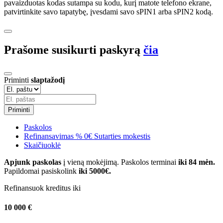
pavaizduotas kodas sutampa su kodu, kurį matote telefono ekrane,
patvirtinkite savo tapatybę, įvesdami savo sPIN1 arba sPIN2 kodą.
Prašome susikurti paskyrą
čia
Priminti
slaptažodį
Priminti
Paskolos
Refinansavimas
%
0€ Sutarties mokestis
Skaičiuoklė
Apjunk paskolas
į vieną mokėjimą. Paskolos terminai
iki 84 mėn.
Papildomai pasiskolink
iki 5000€.
Refinansuok kreditus iki
10 000 €