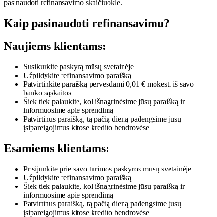
pasinaudoti refinansavimo skaičiuokle.
Kaip pasinaudoti refinansavimu?
Naujiems klientams:
Susikurkite paskyrą mūsų svetainėje
Užpildykite refinansavimo paraišką
Patvirtinkite paraišką pervesdami 0,01 € mokestį iš savo
banko sąskaitos
Šiek tiek palaukite, kol išnagrinėsime jūsų paraišką ir
informuosime apie sprendimą
Patvirtinus paraišką, tą pačią dieną padengsime jūsų
įsipareigojimus kitose kredito bendrovėse
Esamiems klientams:
Prisijunkite prie savo turimos paskyros mūsų svetainėje
Užpildykite refinansavimo paraišką
Šiek tiek palaukite, kol išnagrinėsime jūsų paraišką ir
informuosime apie sprendimą
Patvirtinus paraišką, tą pačią dieną padengsime jūsų
įsipareigojimus kitose kredito bendrovėse