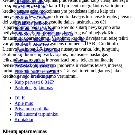
kredito gavėją, jei mokėjimas pradelstas ilgiau kaip vieną mėnesį ir
Greitas kreditas
jo suma yra ne mažesnė kaip 10 procentų negrąžintos vartojimo
Kreditai telefonu
kredito sumos arba mokėjimas yra pradelstas ilgiau kaip tris
Greitos paskolos
mėnesius iš eilės. Vartojimo kredito davėjas turi teisę kreiptis į teismą
Paskolos gydymui
dėl patirtų neatlygintų nuostolių dalies, atsiradusios dėl
Ilgalaikės paskolos
įsipareigojimų pagal vartojimo kredito sutartį nevykdymo arba
Paskolos atostogoms
netinkamo vykdymo. Vartojimo kredito gavėjui neįvykdžius
Paskolos su individualia veikla
finansinių įsipareigojimų, Vartojimo kredito davėjas turi teisę teikti
Paskolos dirbant pagal verslo liudijimą
vartojimo kredito gavėjo asmens duomenis UAB „Creditinfo
Paskolos vestuvėms
Lietuva“, taip pat LR įstatymų nustatyta tvarka, kitų jungtinių
Trumpalaikės paskolos
skolininkų duomenų tvarkytojams, finansines paslaugas
teikiančioms įmonėms ir organizacijoms, telekomunikacijų
Refinansavimas
bendrovėms, skolų valdymo įmonėms ir visiems teisėtą interesą
Paskola automobiliui
turintiems tretiesiems asmenims. Tai gali turėti neigiamos įtakos
Paskola būsto remontui
kredito gavėjo kreditingumo vertinimui.
Kaip gauti paskolą?
Kaip pervesti 0,01€?
Paskolos grąžinimas
DUK
Apie mus
Privatumo politika
Priklausomi tarpininkai
Kontaktai
Klientų aptarnavimas