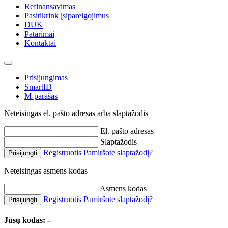
Refinansavimas
Pasitikrink įsipareigojimus
DUK
Patarimai
Kontaktai
Prisijungimas
SmartID
M-parašas
Neteisingas el. pašto adresas arba slaptažodis
El. pašto adresas
Slaptažodis
Registruotis
Pamiršote slaptažodį?
Prisijungti
Neteisingas asmens kodas
Asmens kodas
Registruotis
Pamiršote slaptažodį?
Prisijungti
Jūsų kodas:
-