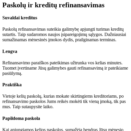
Paskolų ir kreditų refinansavimas
Suvaldai kreditus
Paskolų refinansavimas suteikia galimybę apjungti turimas kreditų
sutartis. Taip sudaromos naujos įsipareigojimų sąlygos. Dažniausiai
sumažinamas mėnesinės įmokos dydis, prailginamas terminas.
Lengva
Refinansavimo paraiškos pateikimas užtrunka vos kelias minutes.
Tuomet įvertiname Jūsų galimybes gauti refinansavimą ir pateikiame
pasiūlymą.
Praktiška
Vietoje kelių paskolų, kurias mokate skirtingiems kreditoriams, po
refinansavimo paskolos Jums reikės mokėti tik vieną įmoką, tik pas
mus. Taip sutaupysite laiko.
Papildoma paskola
Kai apjungiamos kelios paskolos, sumažėja bendras Jūsų mėnesio