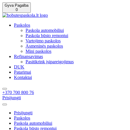
Gyva Pagalba
0
Paskolos
Paskola automobiliui
Paskola būsto remontui
Vartojimo paskolos
Asmeninės paskolos
Mini paskolos
Refinansavimas
Pasitikrink įsipareigojimus
DUK
Patarimai
Kontaktai
+370 700 800 76
Prisijungti
Prisijungti
Paskolos
Paskola automobiliui
Paskola būsto remontui