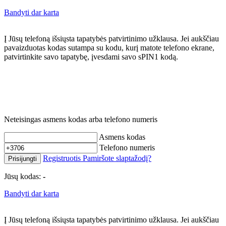
Bandyti dar karta
Į Jūsų telefoną išsiųsta tapatybės patvirtinimo užklausa. Jei aukščiau
pavaizduotas kodas sutampa su kodu, kurį matote telefono ekrane,
patvirtinkite savo tapatybę, įvesdami savo sPIN1 kodą.
Neteisingas asmens kodas arba telefono numeris
Asmens kodas
Telefono numeris
Registruotis
Pamiršote slaptažodį?
Prisijungti
Jūsų kodas:
-
Bandyti dar karta
Į Jūsų telefoną išsiųsta tapatybės patvirtinimo užklausa. Jei aukščiau