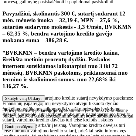
procesą, galimybę pasiskaičiuoti ir papildomai pasiskolinti.
Pavyzdžiui, skolinantis 300 €, sutartį sudarant 12
mėn. mėnesio įmoka – 32,19 €, MPN – 27,6 %,
sutarties sudarymo mokestis - 3,3 €/mėn, BVKKMN
– 62,35 %, bendra vartojimo kredito gavėjo
mokama suma – 386,28 €.
*BVKKMN – bendra vartojimo kredito kaina,
išreikšta metiniu procentų dydžiu. Paskolos
internetu suteikiamos laikotarpiui nuo 3 iki 72
mėnesių. BVKKMN paskoloms, priklausomai nuo
termino ir skolinimosi sumos- nuo 22,68% iki
136,27 %.
Įsipareigojimų pagal vartojimo kredito sutartį nevykdymo pasekmės:
Skaityti visą
Uždaryti
Finansinių įsipareigojimų nevykdymo atveju fiksuoto dydžio
mokėjimo palūkanos taikomos iki visiško prievolės įvykdymo.
*
Prieš prisiimant įsipareigojimą, skatiname įvertinti savo finansinę
Pažeidus prievolę laiku vykdyti mokėjimus pagal vartojimo kredito
būklę, apgalvoti paskolos grąžinimo galimybes ir skolintis atsakingai
sutartį, vartojimo kredito davėjas turi teisę kreiptis į skolos
išieškojimo įmonę arba/ir į teismą. Vartojimo kredito davėjas turi
Gauti pasiūlymą
teisę nutraukti vartojimo kredito sutartį, prieš tai raštu informavęs