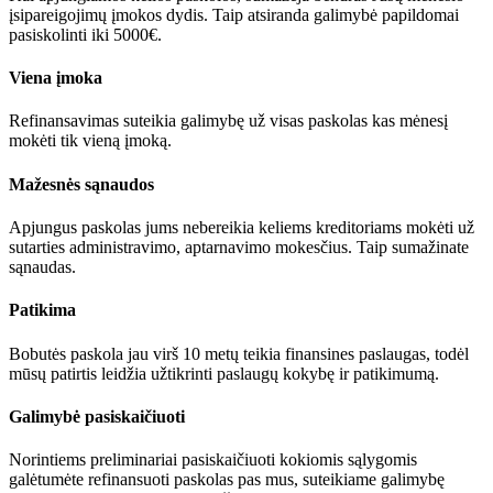
įsipareigojimų įmokos dydis. Taip atsiranda galimybė papildomai
pasiskolinti iki 5000€.
Viena įmoka
Refinansavimas suteikia galimybę už visas paskolas kas mėnesį
mokėti tik vieną įmoką.
Mažesnės sąnaudos
Apjungus paskolas jums nebereikia keliems kreditoriams mokėti už
sutarties administravimo, aptarnavimo mokesčius. Taip sumažinate
sąnaudas.
Patikima
Bobutės paskola jau virš 10 metų teikia finansines paslaugas, todėl
mūsų patirtis leidžia užtikrinti paslaugų kokybę ir patikimumą.
Galimybė pasiskaičiuoti
Norintiems preliminariai pasiskaičiuoti kokiomis sąlygomis
galėtumėte refinansuoti paskolas pas mus, suteikiame galimybę