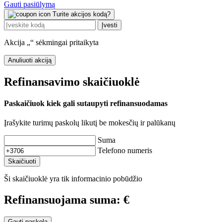
Gauti pasiūlymą
Turite akcijos kodą?
Įvesti
Akcija „
“ sėkmingai pritaikyta
Anuliuoti akciją
Refinansavimo skaičiuoklė
Paskaičiuok kiek gali sutaupyti refinansuodamas
Įrašykite turimų paskolų likutį be mokesčių ir palūkanų
Suma
Telefono numeris
Skaičiuoti
Ši skaičiuoklė yra tik informacinio pobūdžio
Refinansuojama suma:
€
Gauti paskolą