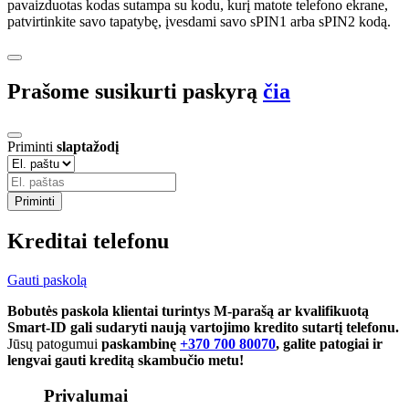
pavaizduotas kodas sutampa su kodu, kurį matote telefono ekrane,
patvirtinkite savo tapatybę, įvesdami savo sPIN1 arba sPIN2 kodą.
Prašome susikurti paskyrą
čia
Priminti
slaptažodį
Priminti
Kreditai telefonu
Gauti paskolą
Bobutės paskola klientai turintys M-parašą ar kvalifikuotą
Smart-ID gali sudaryti naują vartojimo kredito sutartį telefonu.
Jūsų patogumui
paskambinę
+370 700 80070
, galite patogiai ir
lengvai gauti kreditą skambučio metu!
Privalumai