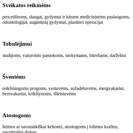
Sveikatos reikmėms
procedūroms, slaugai, gydymui ir kitoms medicininėms paslaugoms,
odontologijai, augintinių gydymui, plastinei operacijai
Tobulėjimui
studijoms, vairavimo pamokoms, mokymams, būreliams, darželiui
Šventėms
reikšmingoms progoms, vestuvėms, sužadėtuvėms, mergvakariui,
bernvakariui, krikštynoms, išleistuvėms
Atostogoms
šeimos ar savarankiškai kelionei, atostogoms į tolimus kraštus,
savaitgaliui dviese