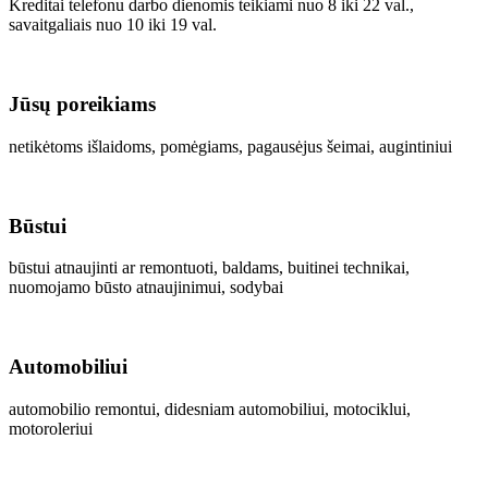
Kreditai telefonu darbo dienomis teikiami nuo 8 iki 22 val.,
savaitgaliais nuo 10 iki 19 val.
Jūsų poreikiams
netikėtoms išlaidoms, pomėgiams, pagausėjus šeimai, augintiniui
Būstui
būstui atnaujinti ar remontuoti, baldams, buitinei technikai,
nuomojamo būsto atnaujinimui, sodybai
Automobiliui
automobilio remontui, didesniam automobiliui, motociklui,
motoroleriui