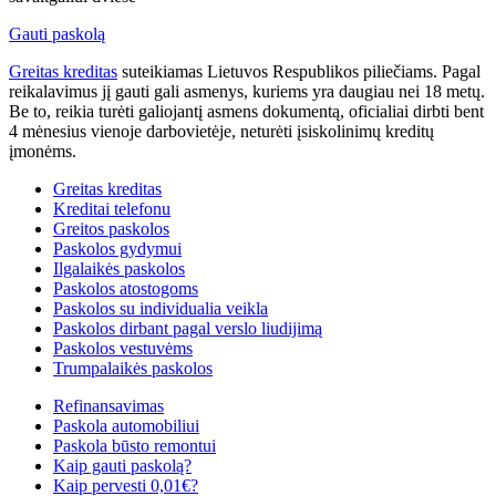
Gauti paskolą
Greitas kreditas
suteikiamas Lietuvos Respublikos piliečiams. Pagal
reikalavimus jį gauti gali asmenys, kuriems yra daugiau nei 18 metų.
Be to, reikia turėti galiojantį asmens dokumentą, oficialiai dirbti bent
4 mėnesius vienoje darbovietėje, neturėti įsiskolinimų kreditų
įmonėms.
Greitas kreditas
Kreditai telefonu
Greitos paskolos
Paskolos gydymui
Ilgalaikės paskolos
Paskolos atostogoms
Paskolos su individualia veikla
Paskolos dirbant pagal verslo liudijimą
Paskolos vestuvėms
Trumpalaikės paskolos
Refinansavimas
Paskola automobiliui
Paskola būsto remontui
Kaip gauti paskolą?
Kaip pervesti 0,01€?