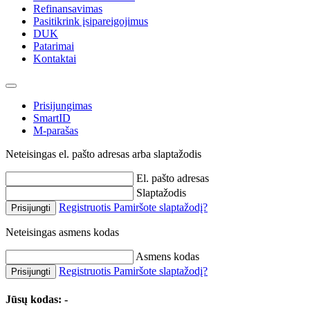
Refinansavimas
Pasitikrink įsipareigojimus
DUK
Patarimai
Kontaktai
Prisijungimas
SmartID
M-parašas
Neteisingas el. pašto adresas arba slaptažodis
El. pašto adresas
Slaptažodis
Registruotis
Pamiršote slaptažodį?
Prisijungti
Neteisingas asmens kodas
Asmens kodas
Registruotis
Pamiršote slaptažodį?
Prisijungti
Jūsų kodas:
-