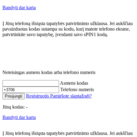
Bandyti dar karta
Į Jūsų telefoną išsiųsta tapatybės patvirtinimo užklausa. Jei aukščiau
pavaizduotas kodas sutampa su kodu, kurį matote telefono ekrane,
patvirtinkite savo tapatybę, įvesdami savo sPIN1 kodą.
Neteisingas asmens kodas arba telefono numeris
Asmens kodas
Telefono numeris
Registruotis
Pamiršote slaptažodį?
Prisijungti
Jūsų kodas:
-
Bandyti dar karta
Į Jūsų telefoną išsiųsta tapatybės patvirtinimo užklausa. Jei aukščiau