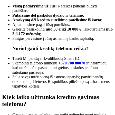
Viską padarysime už Jus!
Nereikės patiems pildyti
paraiškos;
Patarsime dėl paskolos dydžio ir termino
;
Atsakymą dėl kredito suteikimo pateiksime iš karto
;
Aptarnausime pagal Jūsų poreikius;
Galėsite pasiskolinti
nuo 50 € iki 10 000 €,
laikotarpiams
nuo
3 iki 72 mėnesių
;
Pinigus pervesime į Jūsų asmeninę banko sąskaitą.
Norint gauti kreditą telefonu reikia?
Turėti M. parašą ar kvalifikuotą Smart-ID;
Skambinti telefono numeriu
+370 700 80070
ir informuoti,
kad norėtumėte pasinaudoti greitos paskolos telefonu
suteikimo paslauga;
Šalia savęs turėti vieną iš asmens tapatybę patvirtinančių
dokumentų: Lietuvos Respublikos piliečio pasą arba asmens
tapatybės kortelę
Kiek laiko užtrunka kredito gavimas
telefonu?
Greitieji kreditai telefonu yra puiki galimybė gauti paskolą,