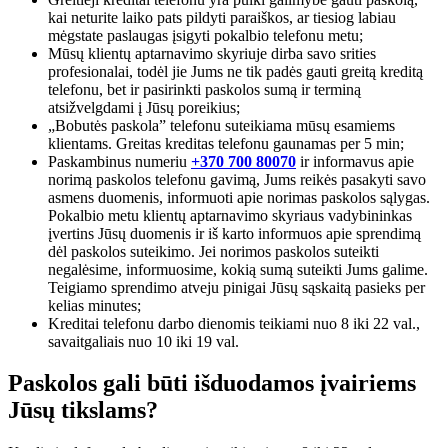
kai neturite laiko pats pildyti paraiškos, ar tiesiog labiau
mėgstate paslaugas įsigyti pokalbio telefonu metu;
Mūsų klientų aptarnavimo skyriuje dirba savo srities
profesionalai, todėl jie Jums ne tik padės gauti greitą kreditą
telefonu, bet ir pasirinkti paskolos sumą ir terminą
atsižvelgdami į Jūsų poreikius;
„Bobutės paskola” telefonu suteikiama mūsų esamiems
klientams. Greitas kreditas telefonu gaunamas per 5 min;
Paskambinus numeriu
+370 700 80070
ir informavus apie
norimą paskolos telefonu gavimą, Jums reikės pasakyti savo
asmens duomenis, informuoti apie norimas paskolos sąlygas.
Pokalbio metu klientų aptarnavimo skyriaus vadybininkas
įvertins Jūsų duomenis ir iš karto informuos apie sprendimą
dėl paskolos suteikimo. Jei norimos paskolos suteikti
negalėsime, informuosime, kokią sumą suteikti Jums galime.
Teigiamo sprendimo atveju pinigai Jūsų sąskaitą pasieks per
kelias minutes;
Kreditai telefonu darbo dienomis teikiami nuo 8 iki 22 val.,
savaitgaliais nuo 10 iki 19 val.
Paskolos gali būti išduodamos įvairiems
Jūsų tikslams?