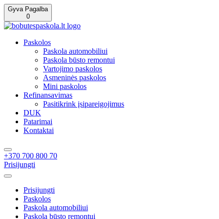
Gyva Pagalba
0
Paskolos
Paskola automobiliui
Paskola būsto remontui
Vartojimo paskolos
Asmeninės paskolos
Mini paskolos
Refinansavimas
Pasitikrink įsipareigojimus
DUK
Patarimai
Kontaktai
+370 700 800 70
Prisijungti
Prisijungti
Paskolos
Paskola automobiliui
Paskola būsto remontui