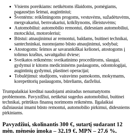
Visiems poreikiams: netikėtoms išlaidoms, pomėgiams,
pagausėjus šeimai, augintiniui;
Šventėms: reikšmingoms progoms, vestuvėms, sužadėtuvėms,
mergvakariui, bernvakariui, krikštynoms, išleistuvėms;
Automobiliui: automobilio remontui, didesniam automobiliui,
motociklui, motoroleriui;
Būstui: atnaujinimui ar remontui, baldams, buitinei technikai,
santechninkai, nuomojamo būsto atnaujinimui, sodybai;
Atostogoms: šeimos ar savarankiškai kelionei, atostogoms į
tolimus kraštus, savaitgaliui dviese;
Sveikatos reikmėms: sveikatinimo procedūroms, slaugai,
gydymui ir kitoms medicininėms paslaugoms, odontologijai,
augintinių gydymui, plastinei operacijai;
Tobulėjimui: studijoms, vairavimo pamokoms, mokymams,
korepetitorių paslaugoms, būreliams, darželiui.
Trumpalaikiai kreditai naudojami atsiradus nenumatytoms
problemoms. Pavyzdžiui, netikėtai sugedus automobiliui, buitinei
technikai, pritrūkus finansų norimoms reikmėms. Ilgalaikiai
dažniausiai imami būsto remontui, automobilio pirkimui, didesniems
pirkiniams.
Pavyzdžiui, skolinantis 300 €, sutartį sudarant 12
mėn. mėnesio įmoka – 32,19 €, MPN – 27,6 %,