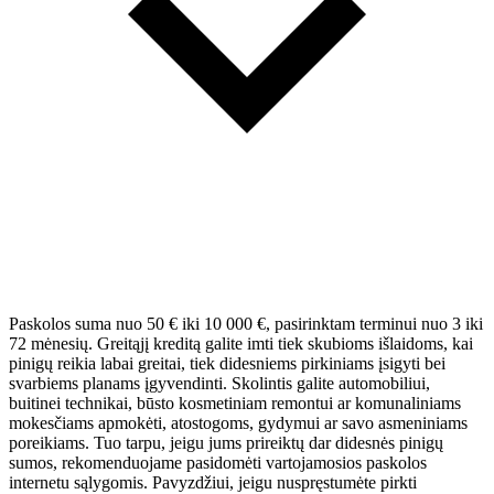
Paskolos suma nuo 50 € iki 10 000 €, pasirinktam terminui nuo 3 iki
72 mėnesių. Greitąjį kreditą galite imti tiek skubioms išlaidoms, kai
pinigų reikia labai greitai, tiek didesniems pirkiniams įsigyti bei
svarbiems planams įgyvendinti. Skolintis galite automobiliui,
buitinei technikai, būsto kosmetiniam remontui ar komunaliniams
mokesčiams apmokėti, atostogoms, gydymui ar savo asmeniniams
poreikiams. Tuo tarpu, jeigu jums prireiktų dar didesnės pinigų
sumos, rekomenduojame pasidomėti vartojamosios paskolos
internetu sąlygomis. Pavyzdžiui, jeigu nuspręstumėte pirkti