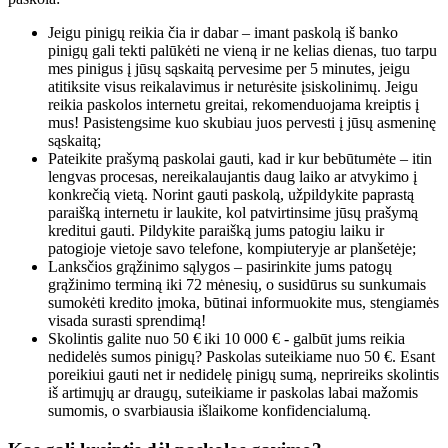
Jeigu pinigų reikia čia ir dabar – imant paskolą iš banko
pinigų gali tekti palūkėti ne vieną ir ne kelias dienas, tuo tarpu
mes pinigus į jūsų sąskaitą pervesime per 5 minutes, jeigu
atitiksite visus reikalavimus ir neturėsite įsiskolinimų. Jeigu
reikia paskolos internetu greitai, rekomenduojama kreiptis į
mus! Pasistengsime kuo skubiau juos pervesti į jūsų asmeninę
sąskaitą;
Pateikite prašymą paskolai gauti, kad ir kur bebūtumėte – itin
lengvas procesas, nereikalaujantis daug laiko ar atvykimo į
konkrečią vietą. Norint gauti paskolą, užpildykite paprastą
paraišką internetu ir laukite, kol patvirtinsime jūsų prašymą
kreditui gauti. Pildykite paraišką jums patogiu laiku ir
patogioje vietoje savo telefone, kompiuteryje ar planšetėje;
Lanksčios grąžinimo sąlygos – pasirinkite jums patogų
grąžinimo terminą iki 72 mėnesių, o susidūrus su sunkumais
sumokėti kredito įmoka, būtinai informuokite mus, stengiamės
visada surasti sprendimą!
Skolintis galite nuo 50 € iki 10 000 € - galbūt jums reikia
nedidelės sumos pinigų? Paskolas suteikiame nuo 50 €. Esant
poreikiui gauti net ir nedidelę pinigų sumą, neprireiks skolintis
iš artimųjų ar draugų, suteikiame ir paskolas labai mažomis
sumomis, o svarbiausia išlaikome konfidencialumą.