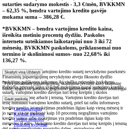
sutarties sudarymo mokestis - 3,3 €/mėn, BVKKMN
– 62,35 %, bendra vartojimo kredito gavėjo
mokama suma – 386,28 €.
*BVKKMN – bendra vartojimo kredito kaina,
išreikšta metiniu procentų dydžiu. Paskolos
internetu suteikiamos laikotarpiui nuo 3 iki 72
mėnesių. BVKKMN paskoloms, priklausomai nuo
termino ir skolinimosi sumos- nuo 22,68% iki
136,27 %.
Įsipareigojimų pagal vartojimo kredito sutartį nevykdymo pasekmės:
Skaityti visą
Uždaryti
Finansinių įsipareigojimų nevykdymo atveju fiksuoto dydžio
mokėjimo palūkanos taikomos iki visiško prievolės įvykdymo.
*
Prieš prisiimant įsipareigojimą, skatiname įvertinti savo finansinę
Pažeidus prievolę laiku vykdyti mokėjimus pagal vartojimo kredito
būklę, apgalvoti paskolos grąžinimo galimybes ir skolintis atsakingai
sutartį, vartojimo kredito davėjas turi teisę kreiptis į skolos
išieškojimo įmonę arba/ir į teismą. Vartojimo kredito davėjas turi
Gauti paskolą
teisę nutraukti vartojimo kredito sutartį, prieš tai raštu informavęs
kredito gavėją, jei mokėjimas pradelstas ilgiau kaip vieną mėnesį ir
Greitas kreditas
jo suma yra ne mažesnė kaip 10 procentų negrąžintos vartojimo
Kreditai telefonu
kredito sumos arba mokėjimas yra pradelstas ilgiau kaip tris
Greitos paskolos
mėnesius iš eilės. Vartojimo kredito davėjas turi teisę kreiptis į teismą
Paskolos gydymui
dėl patirtų neatlygintų nuostolių dalies, atsiradusios dėl