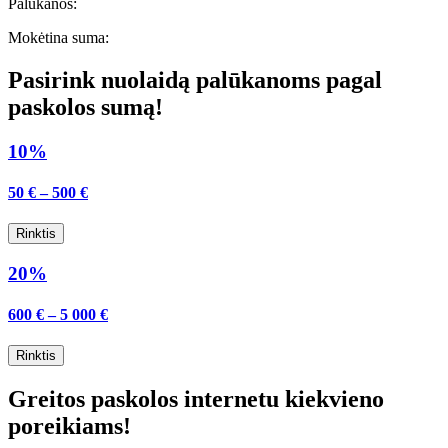
Palūkanos:
Mokėtina suma:
Pasirink nuolaidą palūkanoms pagal
paskolos sumą!
10%
50 € – 500 €
Rinktis
20%
600 € – 5 000 €
Rinktis
Greitos paskolos internetu kiekvieno
poreikiams!