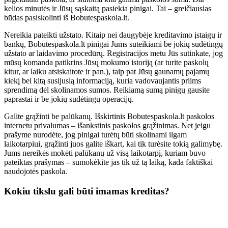
kelios minutės ir Jūsų sąskaitą pasiekia pinigai. Tai – greičiausias
būdas pasiskolinti iš Bobutespaskola.lt.
Nereikia pateikti užstato. Kitaip nei daugybėje kreditavimo įstaigų ir
bankų, Bobutespaskola.lt pinigai Jums suteikiami be jokių sudėtingų
užstato ar laidavimo procedūrų. Registracijos metu Jūs sutinkate, jog
mūsų komanda patikrins Jūsų mokumo istoriją (ar turite paskolų
kitur, ar laiku atsiskaitote ir pan.), taip pat Jūsų gaunamų pajamų
kiekį bei kitą susijusią informaciją, kuria vadovaujantis priims
sprendimą dėl skolinamos sumos. Reikiamą sumą pinigų gausite
paprastai ir be jokių sudėtingų operacijų.
Galite grąžinti be palūkanų. Išskirtinis Bobutespaskola.lt paskolos
internetu privalumas – išankstinis paskolos grąžinimas. Net jeigu
prašyme nurodėte, jog pinigai turėtų būti skolinami ilgam
laikotarpiui, grąžinti juos galite iškart, kai tik turėsite tokią galimybę.
Jums nereikės mokėti palūkanų už visą laikotarpį, kuriam buvo
pateiktas prašymas – sumokėkite jas tik už tą laiką, kada faktiškai
naudojotės paskola.
Kokiu tikslu gali būti imamas kreditas?