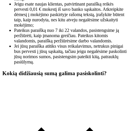
Jeigu esate naujas klientas, patvirtinant paraišką reikės
pervesti 0,01 € mokestį iš savo banko sąskaitos. Atkreipkite
dėmesį į mokėjimo paskirtyje rašomą tekstą, įrašykite būtent
taip, kaip nurodyta, nes kitu atveju negalėsime užskaityti
mokėjimo;
Pateikus paraišką nuo 7 iki 22 valandos, pasistengsime ją
peržiūrėti, kaip įmanoma greičiau. Pateikus kitomis
valandomis, paraišką peržiūrėsime darbo valandomis.
Jei jūsų paraiška atitiks visus reikalavimus, netrukus pinigai
bus pervesti į jūsų sąskaitą, tačiau jeigu negalėsime paskolinti
jūsų norimos sumos, pasistengsim pateikti kitą, patrauklų
pasiūlymą.
Kokią didžiausią sumą galima pasiskolinti?