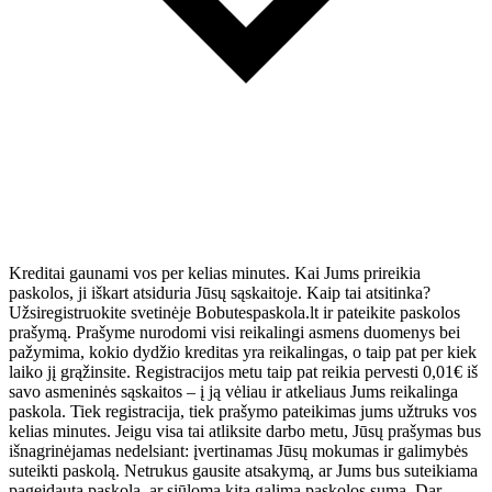
Kreditai gaunami vos per kelias minutes. Kai Jums prireikia
paskolos, ji iškart atsiduria Jūsų sąskaitoje. Kaip tai atsitinka?
Užsiregistruokite svetinėje Bobutespaskola.lt ir pateikite paskolos
prašymą. Prašyme nurodomi visi reikalingi asmens duomenys bei
pažymima, kokio dydžio kreditas yra reikalingas, o taip pat per kiek
laiko jį grąžinsite. Registracijos metu taip pat reikia pervesti 0,01€ iš
savo asmeninės sąskaitos – į ją vėliau ir atkeliaus Jums reikalinga
paskola. Tiek registracija, tiek prašymo pateikimas jums užtruks vos
kelias minutes. Jeigu visa tai atliksite darbo metu, Jūsų prašymas bus
išnagrinėjamas nedelsiant: įvertinamas Jūsų mokumas ir galimybės
suteikti paskolą. Netrukus gausite atsakymą, ar Jums bus suteikiama
pageidauta paskola, ar siūloma kita galima paskolos suma. Dar