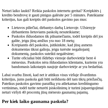
Neturi laiko laukti? Reikia paskolos internetu greitai? Kreipkitės į
kredito bendrovę ir gauti pinigus galėsite per 5 minutes. Pateikiame
kriterijus, kas gali kreiptis dėl paskolos gavimo pas mus:
Lietuvos piliečiai, dirbantys darbą Lietuvoje. Užsienyje
dirbantiems lietuviams paskolų nesuteikiame;
Paskolos išduodamos tik pilnamečiams, todėl kreiptis dėl jos
galite, jeigu jūsų amžius yra nuo 18 metų;
Kreipiantis dėl paskolos, įsitikinkite, kad jūsų asmens
dokumentas tikrai galioja, jeigu turėsite negaliojantį
dokumentą, paskolos suteikti negalėsime;
Turite oficialiai būti išdirbęs vienoje darbovietėje bent 4
mėnesius. Paskolos nėra išduodamos klientams, kuriems yra
bandomasis laikotarpis naujoje darbovietėje ar yra bedarbiai.
Labai svarbu žinoti, kad net ir atitikus visus viršuje išvardintus
kriterijus, jums paskola gali būti neišduota dėl tam tikrų priežasčių.
Pateikus paskolos gavimo paraišką yra atliekamas kreditingumo
vertinimas, todėl turite neturėti įsiskolinimų ir turimi įsipareigojimai
neturi viršyti 40 procentų jūsų mėnesio gaunamų pajamų.
Per kiek laiko gaunama paskola?