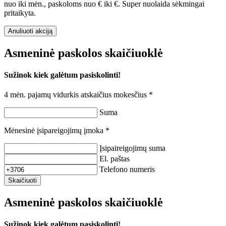
nuo
iki
mėn., paskoloms nuo
€ iki
€.
Super nuolaida sėkmingai
pritaikyta.
Anuliuoti akciją
Asmeninė paskolos skaičiuoklė
Sužinok kiek galėtum pasiskolinti!
4 mėn. pajamų vidurkis atskaičius mokesčius *
Suma
Mėnesinė įsipareigojimų įmoka *
Įsipaireigojimų suma
El. paštas
Telefono numeris
Skaičiuoti
Asmeninė paskolos skaičiuoklė
Sužinok kiek galėtum pasiskolinti!