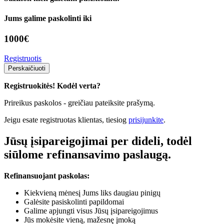
Jums galime paskolinti iki
1000
€
Registruotis
Perskaičiuoti
Registruokitės! Kodėl verta?
Prireikus paskolos - greičiau pateiksite prašymą.
Jeigu esate registruotas klientas, tiesiog
prisijunkite
.
Jūsų įsipareigojimai per dideli, todėl
siūlome refinansavimo paslaugą.
Refinansuojant paskolas:
Kiekvieną mėnesį Jums liks daugiau pinigų
Galėsite pasiskolinti papildomai
Galime apjungti visus Jūsų įsipareigojimus
Jūs mokėsite vieną, mažesnę įmoką