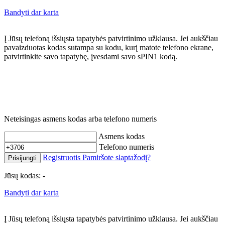
Bandyti dar karta
Į Jūsų telefoną išsiųsta tapatybės patvirtinimo užklausa. Jei aukščiau
pavaizduotas kodas sutampa su kodu, kurį matote telefono ekrane,
patvirtinkite savo tapatybę, įvesdami savo sPIN1 kodą.
Neteisingas asmens kodas arba telefono numeris
Asmens kodas
Telefono numeris
Registruotis
Pamiršote slaptažodį?
Prisijungti
Jūsų kodas:
-
Bandyti dar karta
Į Jūsų telefoną išsiųsta tapatybės patvirtinimo užklausa. Jei aukščiau