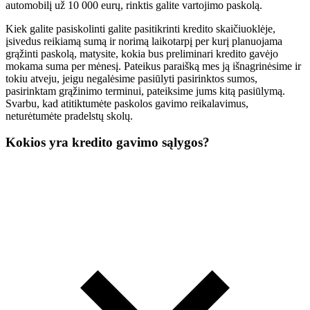
automobilį už 10 000 eurų, rinktis galite vartojimo paskolą.
Kiek galite pasiskolinti galite pasitikrinti kredito skaičiuoklėje,
įsivedus reikiamą sumą ir norimą laikotarpį per kurį planuojama
grąžinti paskolą, matysite, kokia bus preliminari kredito gavėjo
mokama suma per mėnesį. Pateikus paraišką mes ją išnagrinėsime ir
tokiu atveju, jeigu negalėsime pasiūlyti pasirinktos sumos,
pasirinktam grąžinimo terminui, pateiksime jums kitą pasiūlymą.
Svarbu, kad atitiktumėte paskolos gavimo reikalavimus,
neturėtumėte pradelstų skolų.
Kokios yra kredito gavimo sąlygos?