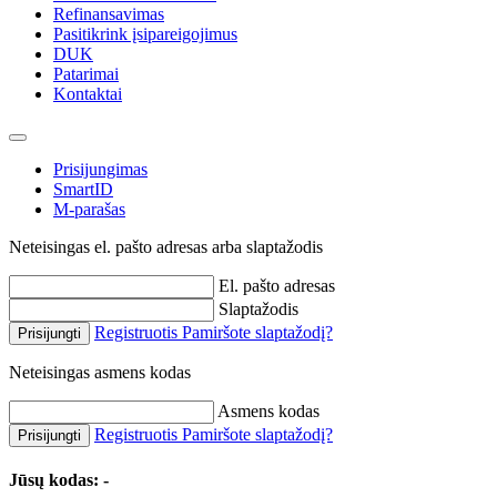
Refinansavimas
Pasitikrink įsipareigojimus
DUK
Patarimai
Kontaktai
Prisijungimas
SmartID
M-parašas
Neteisingas el. pašto adresas arba slaptažodis
El. pašto adresas
Slaptažodis
Registruotis
Pamiršote slaptažodį?
Prisijungti
Neteisingas asmens kodas
Asmens kodas
Registruotis
Pamiršote slaptažodį?
Prisijungti
Jūsų kodas:
-