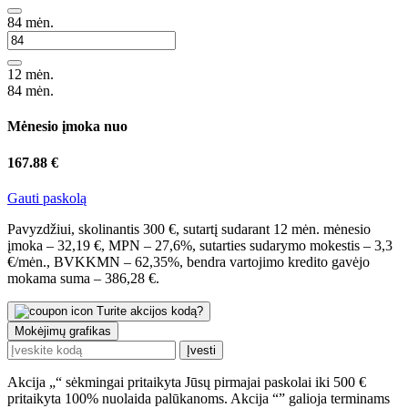
84
mėn.
12 mėn.
84 mėn.
Mėnesio įmoka nuo
167.88 €
Gauti paskolą
Pavyzdžiui, skolinantis 300 €, sutartį sudarant 12 mėn. mėnesio
įmoka – 32,19 €, MPN – 27,6%, sutarties sudarymo mokestis – 3,3
€/mėn., BVKKMN – 62,35%, bendra vartojimo kredito gavėjo
mokama suma – 386,28 €.
Turite akcijos kodą?
Mokėjimų grafikas
Įvesti
Akcija „
“ sėkmingai pritaikyta
Jūsų pirmajai paskolai iki 500 €
pritaikyta 100% nuolaida palūkanoms.
Akcija “
” galioja terminams