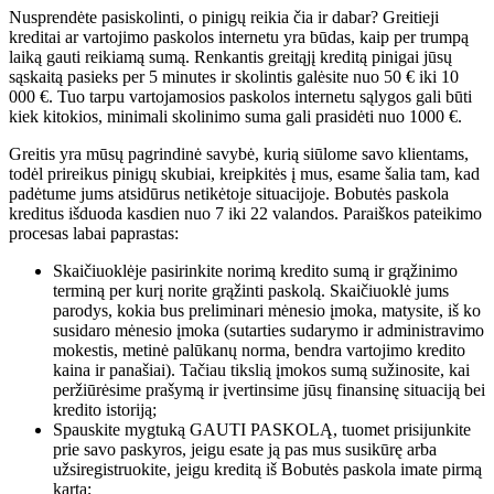
Nusprendėte pasiskolinti, o pinigų reikia čia ir dabar? Greitieji
kreditai ar vartojimo paskolos internetu yra būdas, kaip per trumpą
laiką gauti reikiamą sumą. Renkantis greitąjį kreditą pinigai jūsų
sąskaitą pasieks per 5 minutes ir skolintis galėsite nuo 50 € iki 10
000 €. Tuo tarpu vartojamosios paskolos internetu sąlygos gali būti
kiek kitokios, minimali skolinimo suma gali prasidėti nuo 1000 €.
Greitis yra mūsų pagrindinė savybė, kurią siūlome savo klientams,
todėl prireikus pinigų skubiai, kreipkitės į mus, esame šalia tam, kad
padėtume jums atsidūrus netikėtoje situacijoje. Bobutės paskola
kreditus išduoda kasdien nuo 7 iki 22 valandos. Paraiškos pateikimo
procesas labai paprastas:
Skaičiuoklėje pasirinkite norimą kredito sumą ir grąžinimo
terminą per kurį norite grąžinti paskolą. Skaičiuoklė jums
parodys, kokia bus preliminari mėnesio įmoka, matysite, iš ko
susidaro mėnesio įmoka (sutarties sudarymo ir administravimo
mokestis, metinė palūkanų norma, bendra vartojimo kredito
kaina ir panašiai). Tačiau tikslią įmokos sumą sužinosite, kai
peržiūrėsime prašymą ir įvertinsime jūsų finansinę situaciją bei
kredito istoriją;
Spauskite mygtuką GAUTI PASKOLĄ, tuomet prisijunkite
prie savo paskyros, jeigu esate ją pas mus susikūrę arba
užsiregistruokite, jeigu kreditą iš Bobutės paskola imate pirmą
kartą;