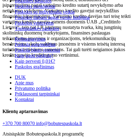
Ilgalaikės paskolos
įsipareigojimų pagal vartojimo kredito sutartį nevykdymo arba
Paskolos atostogoms
netinkamo vykdymo. Vartojimo kredito gavėjui neįvykdžius
Paskolos su individualia veikla
finansinių įsipareigojimų, Vartojimo kredito davėjas turi teisę teikti
Paskolos dirbant pagal verslo liudijimą
vartojimo kredito gavėjo asmens duomenis UAB „Creditinfo
Paskolos vestuvėms
Lietuva“, taip pat LR įstatymų nustatyta tvarka, kitų jungtinių
Trumpalaikės paskolos
skolininkų duomenų tvarkytojams, finansines paslaugas
teikiančioms įmonėms ir organizacijoms, telekomunikacijų
Refinansavimas
bendrovėms, skolų valdymo įmonėms ir visiems teisėtą interesą
Paskola automobiliui
turintiems tretiesiems asmenims. Tai gali turėti neigiamos įtakos
Paskola būsto remontui
kredito gavėjo kreditingumo vertinimui.
Kaip gauti paskolą?
Kaip pervesti 0,01€?
Paskolos grąžinimas
DUK
Apie mus
Privatumo politika
Priklausomi tarpininkai
Kontaktai
Klientų aptarnavimas
+370 700 80070
info@bobutespaskola.lt
Atsisiųskite Bobutespaskola.lt programėlę