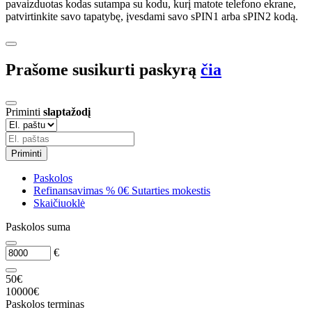
pavaizduotas kodas sutampa su kodu, kurį matote telefono ekrane,
patvirtinkite savo tapatybę, įvesdami savo sPIN1 arba sPIN2 kodą.
Prašome susikurti paskyrą
čia
Priminti
slaptažodį
Priminti
Paskolos
Refinansavimas
%
0€ Sutarties mokestis
Skaičiuoklė
Paskolos suma
€
50€
10000€
Paskolos terminas