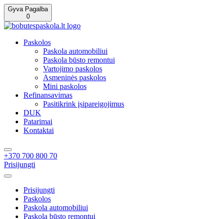
Gyva Pagalba
0
Paskolos
Paskola automobiliui
Paskola būsto remontui
Vartojimo paskolos
Asmeninės paskolos
Mini paskolos
Refinansavimas
Pasitikrink įsipareigojimus
DUK
Patarimai
Kontaktai
+370 700 800 70
Prisijungti
Prisijungti
Paskolos
Paskola automobiliui
Paskola būsto remontui