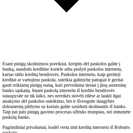
Esant pinigų skolinimosi poreikiui, kreiptis dėl paskolos galite į
banką, naudotis kreditine kortele arba prašyti paskolos internetu,
kurias siūlo kreditų bendrovės. Paskolos internetu, kaip greitieji
kreditai ar vartojimo paskola, suteikia galimybę patogiai ir greitai
gauti reikiamą pinigų sumą, kuri pervedama tiesiai į jūsų asmeninę
banko sąskaitą. Imant paskolą internetu iš kredito bendrovės
sutaupysite ne tik laiko, nes nereikės stovėti eilėse ar laukti ilgai
atsakymo dėl paskolos suteikimo, bet ir išvengsite daugybės
dokumentų pildymo su kuriais galite susidurti skolinantis iš banko.
Taip pat pats pinigų gavimo procesas užtruks trumpiau, nei imtumėte
paskolą banke.
Pagrindiniai privalumai, kodėl verta imti kreditą internetu iš Bobutės
paskola: