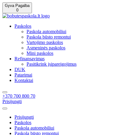
Gyva Pagalba
0
Paskolos
Paskola automobiliui
Paskola būsto remontui
Vartojimo paskolos
Asmeninės paskolos
Mini paskolos
Refinansavimas
Pasitikrink įsipareigojimus
DUK
Patarimai
Kontaktai
+370 700 800 70
Prisijungti
Prisijungti
Paskolos
Paskola automobiliui
Paskola būsto remontui