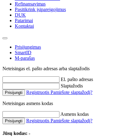
Refinansavimas
Pasitikrink įsipareigojimus
DUK
Patarimai
Kontaktai
Prisijungimas
SmartID
M-parašas
Neteisingas el. pašto adresas arba slaptažodis
El. pašto adresas
Slaptažodis
Registruotis
Pamiršote slaptažodį?
Prisijungti
Neteisingas asmens kodas
Asmens kodas
Registruotis
Pamiršote slaptažodį?
Prisijungti
Jūsų kodas:
-