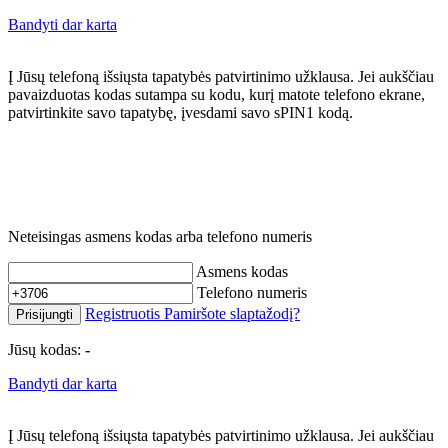
Bandyti dar karta
Į Jūsų telefoną išsiųsta tapatybės patvirtinimo užklausa. Jei aukščiau
pavaizduotas kodas sutampa su kodu, kurį matote telefono ekrane,
patvirtinkite savo tapatybę, įvesdami savo sPIN1 kodą.
Neteisingas asmens kodas arba telefono numeris
Asmens kodas
Telefono numeris
Registruotis
Pamiršote slaptažodį?
Prisijungti
Jūsų kodas:
-
Bandyti dar karta
Į Jūsų telefoną išsiųsta tapatybės patvirtinimo užklausa. Jei aukščiau