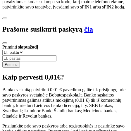
pavaizduotas kodas sutampa su kodu, kurį matote telefono ekrane,
patvirtinkite savo tapatybę, įvesdami savo sPIN1 arba sPIN2 kodą.
Prašome susikurti paskyrą
čia
Priminti
slaptažodį
Priminti
Kaip pervesti 0,01€?
Banko sąskaitą patvirtinti 0.01 € pavedimu galite tik prisijungę prie
savo paskyros svetainėje Bobutespaskola.lt. Banko sąskaitos
patvirtinimas galimas atlikus mokėjimą (0.01 €) tik iš komercinių
bankų, kurie turi Lietuvos banko licenciją, t. y. SEB bankas;
Swedbank; Luminor Bank; Šiaulių bankas; Medicinos bankas,
Citadele ir Revolut bankas.
Prisijunkite prie savo paskyros arba registruokitės ir pasirinkę savo