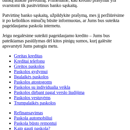
banką atlikite pavedimą. Primename, kad kredito prašymai yra
svarstomi tik pasitvirtinus banko sąskaitą.
Patvirtinę banko sąskaitą, užpildykite prašymą, mes jį peržiūrėsime
ir po keliolikos minučių būsite informuotas, ar Jums bus suteikta
pageidaujama paskola internetu.
Jeigu negalėsime suteikti pageidaujamo kredito – Jums bus
pateikiamas pasiūlymas dėl kitos pinigų sumos, kurį galėsite
apsvarstyti Jums patogiu metu.
Greitas kreditas
Kreditai telefonu
Greitos paskolos
Paskolos gydymui
Ilgalaikės paskolos
Paskolos atostogoms
Paskolos su individualia veikla
Paskolos dirbant pagal verslo liudijimą
Paskolos vestuvėms
Trumpalaikės paskolos
Refinansavimas
Paskola automobiliui
Paskola būsto remontui
Kaip gauti paskolą?