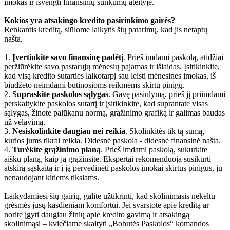
įmokas ir išvengti finansinių sunkumų ateityje.
Kokios yra atsakingo kredito pasirinkimo gairės?
Renkantis kreditą, siūlome laikytis šių patarimų, kad jis netaptų
našta.
1.
Įvertinkite savo finansinę padėtį
. Prieš imdami paskolą, atidžiai
peržiūrėkite savo pastarųjų mėnesių pajamas ir išlaidas. Įsitikinkite,
kad visą kredito sutarties laikotarpį sau leisti mėnesines įmokas, iš
biudžeto neimdami būtinosioms reikmėms skirtų pinigų.
2.
Supraskite paskolos sąlygas
. Gavę pasiūlymą, prieš jį priimdami
perskaitykite paskolos sutartį ir įsitikinkite, kad suprantate visas
sąlygas, žinote palūkanų normą, grąžinimo grafiką ir galimas baudas
už vėlavimą.
3.
Nesiskolinkite daugiau nei reikia
. Skolinkitės tik tą sumą,
kurios jums tikrai reikia. Didesnė paskola - didesnė finansinė našta.
4.
Turėkite grąžinimo planą
. Prieš imdami paskolą, sukurkite
aiškų planą, kaip ją grąžinsite. Ekspertai rekomenduoja susikurti
atskirą sąskaitą ir į ją pervedinėti paskolos įmokai skirtus pinigus, jų
nenaudojant kitiems tikslams.
Laikydamiesi šių gairių, galite užtikrinti, kad skolinimasis nekeltų
grėsmės jūsų kasdieniam komfortui. Jei svarstote apie kreditą ar
norite įgyti daugiau žinių apie kredito gavimą ir atsakingą
skolinimąsi – kviečiame skaityti „Bobutės Paskolos“ komandos