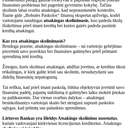
finansines problemas bei pagerinti gyvenimo kokybę. Tačiau
skolintis labai svarbu atsakingai, kad neprarastumėte kontrolės.
Šiame gide „Bobutės Paskolos“ finansų ekspertai apžvelgs, kodėl
vartotojams naudingas
atsakingas skolinimasis
, kuo padeda tikslų
išsikėlimas prieš imant kreditą bei kurios gairės padeda pasiimti
kreditą atsakingai.
Kas yra atsakingas skolinimasis?
Bendrąja prasme, atsakingas skolinimasis – tai vartotojo gebėjimas
įsivertinti savo poreikius bei finansines galimybes prieš priimant
sprendimą imti kreditą.
Žmogus, kuris skolinasi atsakingai, atidžiai įvertina, ar kreditas tikrai
reikalingas, ir kiek galite leisti sau skolintis, nesudarydami sau
didelių finansinių nepatogumų.
Tai reiškia, kad prieš imant paskolą, būtina objektyviai įvertinti savo
finansinę padėtį, pajamų stabilumą ir galimybes laiku mokėti įmokas
su palūkanomis. Dar vienas svarbus dalykas – atsakingai
besiskolinantys vartotojai skaito bei stengiasi suprasti paskolos
sąlygas, kad priimtų sau palankius sprendimus.
Lietuvos Bankas yra išleidęs Atsakingo skolinimo nuostatus
,
kuriais vadovaujasi kiekvienas licencijuotas kreditorius. Atsakingo