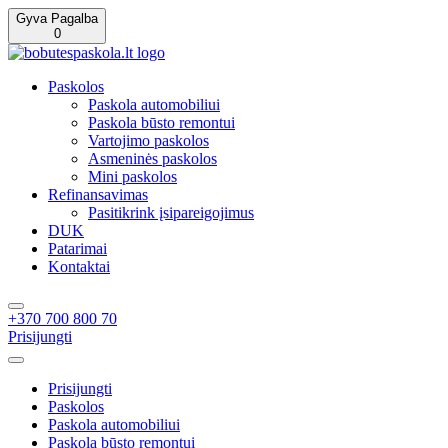
Gyva Pagalba
0
Paskolos
Paskola automobiliui
Paskola būsto remontui
Vartojimo paskolos
Asmeninės paskolos
Mini paskolos
Refinansavimas
Pasitikrink įsipareigojimus
DUK
Patarimai
Kontaktai
+370 700 800 70
Prisijungti
Prisijungti
Paskolos
Paskola automobiliui
Paskola būsto remontui