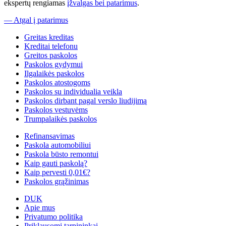
ekspertų rengiamas
įžvalgas bei patarimus
.
— Atgal į patarimus
Greitas kreditas
Kreditai telefonu
Greitos paskolos
Paskolos gydymui
Ilgalaikės paskolos
Paskolos atostogoms
Paskolos su individualia veikla
Paskolos dirbant pagal verslo liudijimą
Paskolos vestuvėms
Trumpalaikės paskolos
Refinansavimas
Paskola automobiliui
Paskola būsto remontui
Kaip gauti paskolą?
Kaip pervesti 0,01€?
Paskolos grąžinimas
DUK
Apie mus
Privatumo politika
Priklausomi tarpininkai