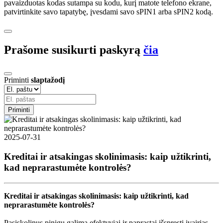
pavaizduotas kodas sutampa su kodu, kurį matote telefono ekrane,
patvirtinkite savo tapatybę, įvesdami savo sPIN1 arba sPIN2 kodą.
Prašome susikurti paskyrą
čia
Priminti
slaptažodį
Priminti
2025-07-31
Kreditai ir atsakingas skolinimasis: kaip užtikrinti,
kad neprarastumėte kontrolės?
Kreditai ir atsakingas skolinimasis: kaip užtikrinti, kad
neprarastumėte kontrolės?
Pasiskolinus pinigų galima efektyviai ir paprastai išspręsti įvairias