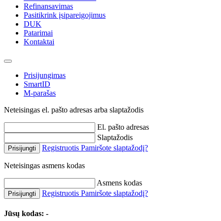
Refinansavimas
Pasitikrink įsipareigojimus
DUK
Patarimai
Kontaktai
Prisijungimas
SmartID
M-parašas
Neteisingas el. pašto adresas arba slaptažodis
El. pašto adresas
Slaptažodis
Registruotis
Pamiršote slaptažodį?
Prisijungti
Neteisingas asmens kodas
Asmens kodas
Registruotis
Pamiršote slaptažodį?
Prisijungti
Jūsų kodas:
-