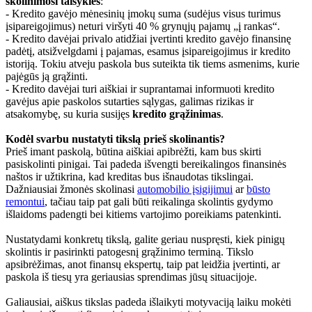
skolinimosi taisyklės
:
- Kredito gavėjo mėnesinių įmokų suma (sudėjus visus turimus
įsipareigojimus) neturi viršyti 40 % grynųjų pajamų „į rankas“.
- Kredito davėjai privalo atidžiai įvertinti kredito gavėjo finansinę
padėtį, atsižvelgdami į pajamas, esamus įsipareigojimus ir kredito
istoriją. Tokiu atveju paskola bus suteikta tik tiems asmenims, kurie
pajėgūs ją grąžinti.
- Kredito davėjai turi aiškiai ir suprantamai informuoti kredito
gavėjus apie paskolos sutarties sąlygas, galimas rizikas ir
atsakomybę, su kuria susijęs
kredito grąžinimas
.
Kodėl svarbu nustatyti tikslą prieš skolinantis?
Prieš imant paskolą, būtina aiškiai apibrėžti, kam bus skirti
pasiskolinti pinigai. Tai padeda išvengti bereikalingos finansinės
naštos ir užtikrina, kad kreditas bus išnaudotas tikslingai.
Dažniausiai žmonės skolinasi
automobilio įsigijimui
ar
būsto
remontui
, tačiau taip pat gali būti reikalinga skolintis gydymo
išlaidoms padengti bei kitiems vartojimo poreikiams patenkinti.
Nustatydami konkretų tikslą, galite geriau nuspręsti, kiek pinigų
skolintis ir pasirinkti patogesnį grąžinimo terminą. Tikslo
apsibrėžimas, anot finansų ekspertų, taip pat leidžia įvertinti, ar
paskola iš tiesų yra geriausias sprendimas jūsų situacijoje.
Galiausiai, aiškus tikslas padeda išlaikyti motyvaciją laiku mokėti