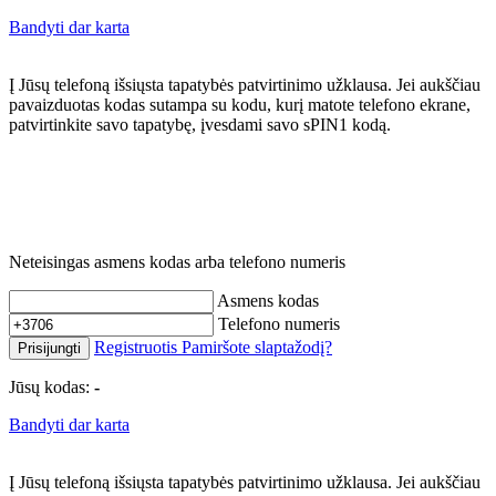
Bandyti dar karta
Į Jūsų telefoną išsiųsta tapatybės patvirtinimo užklausa. Jei aukščiau
pavaizduotas kodas sutampa su kodu, kurį matote telefono ekrane,
patvirtinkite savo tapatybę, įvesdami savo sPIN1 kodą.
Neteisingas asmens kodas arba telefono numeris
Asmens kodas
Telefono numeris
Registruotis
Pamiršote slaptažodį?
Prisijungti
Jūsų kodas:
-
Bandyti dar karta
Į Jūsų telefoną išsiųsta tapatybės patvirtinimo užklausa. Jei aukščiau