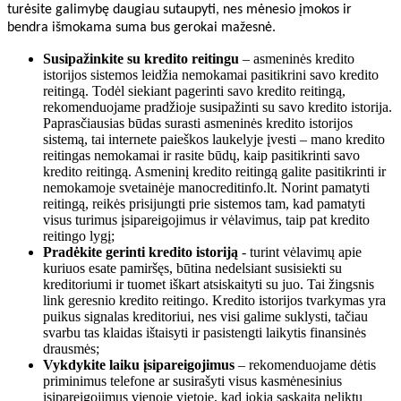
turėsite galimybę daugiau sutaupyti, nes mėnesio įmokos ir
bendra išmokama suma bus gerokai mažesnė.
Susipažinkite su kredito reitingu
– asmeninės kredito
istorijos sistemos leidžia nemokamai pasitikrini savo kredito
reitingą. Todėl siekiant pagerinti savo kredito reitingą,
rekomenduojame pradžioje susipažinti su savo kredito istorija.
Paprasčiausias būdas surasti asmeninės kredito istorijos
sistemą, tai internete paieškos laukelyje įvesti – mano kredito
reitingas nemokamai ir rasite būdų, kaip pasitikrinti savo
kredito reitingą. Asmeninį kredito reitingą galite pasitikrinti ir
nemokamoje svetainėje manocreditinfo.lt. Norint pamatyti
reitingą, reikės prisijungti prie sistemos tam, kad pamatyti
visus turimus įsipareigojimus ir vėlavimus, taip pat kredito
reitingo lygį;
Pradėkite gerinti kredito istoriją
- turint vėlavimų apie
kuriuos esate pamiršęs, būtina nedelsiant susisiekti su
kreditoriumi ir tuomet iškart atsiskaityti su juo. Tai žingsnis
link geresnio kredito reitingo. Kredito istorijos tvarkymas yra
puikus signalas kreditoriui, nes visi galime suklysti, tačiau
svarbu tas klaidas ištaisyti ir pasistengti laikytis finansinės
drausmės;
Vykdykite laiku įsipareigojimus
– rekomenduojame dėtis
priminimus telefone ar susirašyti visus kasmėnesinius
įsipareigojimus vienoje vietoje, kad jokia sąskaita neliktų