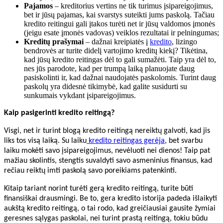
Pajamos
– kreditorius vertins ne tik turimus įsipareigojimus,
bet ir jūsų pajamas, kai svarstys suteikti jums paskolą. Tačiau
kredito reitingui gali įtakos turėti net ir jūsų valdomos įmonės
(jeigu esate įmonės vadovas) veiklos rezultatai ir pelningumas;
Kreditų prašymai
– dažnai kreipiatės į
kredito
, lizingo
bendrovės ar turite didelį vartojimo kreditų kiekį? Tikėtina,
kad jūsų kredito reitingas dėl to gali sumažėti. Taip yra dėl to,
nes jūs parodote, kad per trumpą laiką planuojate daug
pasiskolinti ir, kad dažnai naudojatės paskolomis. Turint daug
paskolų yra didesnė tikimybė, kad galite susidurti su
sunkumais vykdant įsipareigojimus.
Kaip pasigerinti kredito reitingą?
Visgi, net ir turint blogą kredito reitingą nereiktų galvoti, kad jis
liks tos visą laiką. Su laiku
kredito reitingas gerėja
, bet svarbu
laiku mokėti savo įsipareigojimus, nevėluoti nei dienos! Taip pat
mažiau skolintis, stengtis suvaldyti savo asmeninius finansus, kad
rečiau reiktų imti paskolą savo poreikiams patenkinti.
Kitaip tariant norint turėti gerą kredito reitingą, turite būti
finansiškai drausmingi. Be to, gera kredito istorija padeda išlaikyti
aukštą kredito reitingą, o tai rodo, kad greičiausiai gausite žymiai
geresnes sąlygas paskolai, nei turint prastą reitingą, tokiu būdu