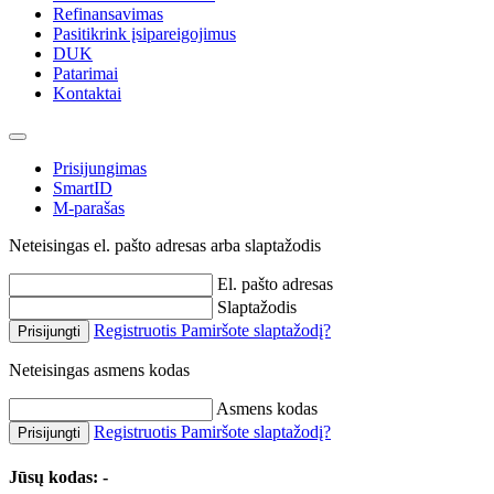
Refinansavimas
Pasitikrink įsipareigojimus
DUK
Patarimai
Kontaktai
Prisijungimas
SmartID
M-parašas
Neteisingas el. pašto adresas arba slaptažodis
El. pašto adresas
Slaptažodis
Registruotis
Pamiršote slaptažodį?
Prisijungti
Neteisingas asmens kodas
Asmens kodas
Registruotis
Pamiršote slaptažodį?
Prisijungti
Jūsų kodas:
-