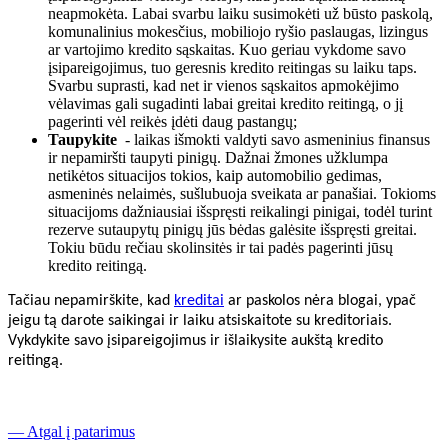
neapmokėta. Labai svarbu laiku susimokėti už būsto paskolą,
komunalinius mokesčius, mobiliojo ryšio paslaugas, lizingus
ar vartojimo kredito sąskaitas. Kuo geriau vykdome savo
įsipareigojimus, tuo geresnis kredito reitingas su laiku taps.
Svarbu suprasti, kad net ir vienos sąskaitos apmokėjimo
vėlavimas gali sugadinti labai greitai kredito reitingą, o jį
pagerinti vėl reikės įdėti daug pastangų;
Taupykite
- laikas išmokti valdyti savo asmeninius finansus
ir nepamiršti taupyti pinigų. Dažnai žmones užklumpa
netikėtos situacijos tokios, kaip automobilio gedimas,
asmeninės nelaimės, sušlubuoja sveikata ar panašiai. Tokioms
situacijoms dažniausiai išspręsti reikalingi pinigai, todėl turint
rezerve sutaupytų pinigų jūs bėdas galėsite išspręsti greitai.
Tokiu būdu rečiau skolinsitės ir tai padės pagerinti jūsų
kredito reitingą.
Tačiau nepamirškite, kad
kreditai
ar paskolos nėra blogai, ypač
jeigu tą darote saikingai ir laiku atsiskaitote su kreditoriais.
Vykdykite savo įsipareigojimus ir išlaikysite aukštą kredito
reitingą.
— Atgal į patarimus