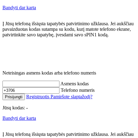
Bandyti dar karta
Į Jūsų telefoną išsiųsta tapatybės patvirtinimo užklausa. Jei aukščiau
pavaizduotas kodas sutampa su kodu, kurį matote telefono ekrane,
patvirtinkite savo tapatybę, įvesdami savo sPIN1 kodą.
Neteisingas asmens kodas arba telefono numeris
Asmens kodas
Telefono numeris
Registruotis
Pamiršote slaptažodį?
Prisijungti
Jūsų kodas:
-
Bandyti dar karta
Į Jūsų telefoną išsiųsta tapatybės patvirtinimo užklausa. Jei aukščiau