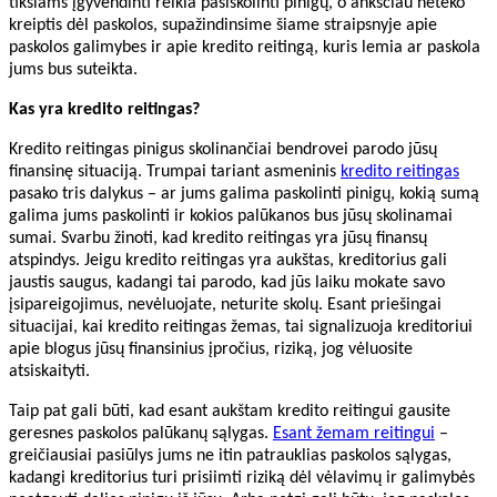
tikslams įgyvendinti reikia pasiskolinti pinigų, o anksčiau neteko
kreiptis dėl paskolos, supažindinsime šiame straipsnyje apie
paskolos galimybes ir apie kredito reitingą, kuris lemia ar paskola
jums bus suteikta.
Kas yra kredito reitingas?
Kredito reitingas pinigus skolinančiai bendrovei parodo jūsų
finansinę situaciją. Trumpai tariant asmeninis
kredito reitingas
pasako tris dalykus – ar jums galima paskolinti pinigų, kokią sumą
galima jums paskolinti ir kokios palūkanos bus jūsų skolinamai
sumai. Svarbu žinoti, kad kredito reitingas yra jūsų finansų
atspindys. Jeigu kredito reitingas yra aukštas, kreditorius gali
jaustis saugus, kadangi tai parodo, kad jūs laiku mokate savo
įsipareigojimus, nevėluojate, neturite skolų. Esant priešingai
situacijai, kai kredito reitingas žemas, tai signalizuoja kreditoriui
apie blogus jūsų finansinius įpročius, riziką, jog vėluosite
atsiskaityti.
Taip pat gali būti, kad esant aukštam kredito reitingui gausite
geresnes paskolos palūkanų sąlygas.
Esant žemam reitingui
–
greičiausiai pasiūlys jums ne itin patrauklias paskolos sąlygas,
kadangi kreditorius turi prisiimti riziką dėl vėlavimų ir galimybės