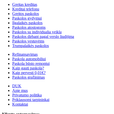
Greitas kreditas
Kreditai telefonu
Greitos paskolos
Paskolos gydymui
Ilgalaikės paskolos
Paskolos atostogoms
Paskolos su individualia veikla
Paskolos dirbant pagal verslo liudijimą
Paskolos vestuvėms
Trumpalaikės paskolos
Refinansavimas
Paskola automobiliui
Paskola būsto remontui
Kaip gauti paskolą?
Kaip pervesti 0,01€?
Paskolos grąžinimas
DUK
Apie mus
Privatumo politika
Priklausomi tarpininkai
Kontaktai