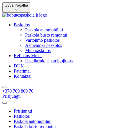
Gyva Pagalba
0
Paskolos
Paskola automobiliui
Paskola būsto remontui
Vartojimo paskolos
Asmeninės paskolos
Mini paskolos
Refinansavimas
Pasitikrink įsipareigojimus
DUK
Patarimai
Kontaktai
+370 700 800 70
Prisijungti
Prisijungti
Paskolos
Paskola automobiliui
Paskola būsto remontui