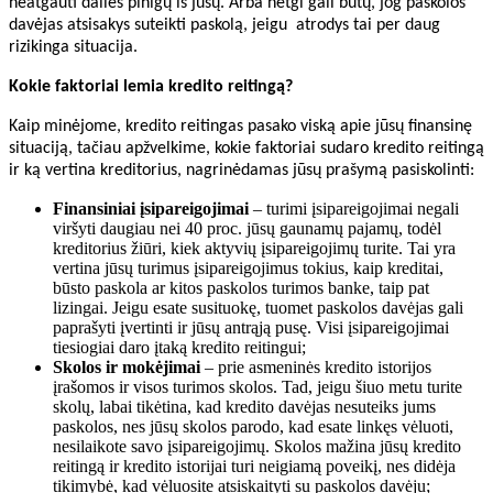
neatgauti dalies pinigų iš jūsų. Arba netgi gali būtų, jog paskolos
davėjas atsisakys suteikti paskolą, jeigu atrodys tai per daug
rizikinga situacija.
Kokie faktoriai lemia kredito reitingą?
Kaip minėjome, kredito reitingas pasako viską apie jūsų finansinę
situaciją, tačiau apžvelkime, kokie faktoriai sudaro kredito reitingą
ir ką vertina kreditorius, nagrinėdamas jūsų prašymą pasiskolinti:
Finansiniai įsipareigojimai
– turimi įsipareigojimai negali
viršyti daugiau nei 40 proc. jūsų gaunamų pajamų, todėl
kreditorius žiūri, kiek aktyvių įsipareigojimų turite. Tai yra
vertina jūsų turimus įsipareigojimus tokius, kaip kreditai,
būsto paskola ar kitos paskolos turimos banke, taip pat
lizingai. Jeigu esate susituokę, tuomet paskolos davėjas gali
paprašyti įvertinti ir jūsų antrąją pusę. Visi įsipareigojimai
tiesiogiai daro įtaką kredito reitingui;
Skolos ir mokėjimai
– prie asmeninės kredito istorijos
įrašomos ir visos turimos skolos. Tad, jeigu šiuo metu turite
skolų, labai tikėtina, kad kredito davėjas nesuteiks jums
paskolos, nes jūsų skolos parodo, kad esate linkęs vėluoti,
nesilaikote savo įsipareigojimų. Skolos mažina jūsų kredito
reitingą ir kredito istorijai turi neigiamą poveikį, nes didėja
tikimybė, kad vėluosite atsiskaityti su paskolos davėju;