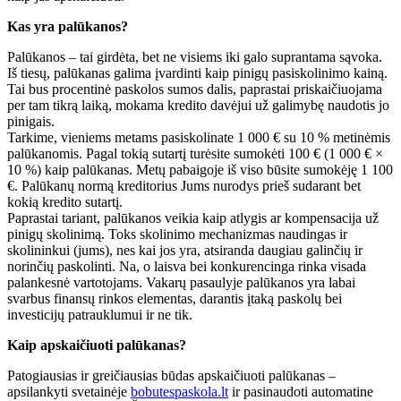
Kas yra palūkanos?
Palūkanos – tai girdėta, bet ne visiems iki galo suprantama sąvoka.
Iš tiesų, palūkanas galima įvardinti kaip pinigų pasiskolinimo kainą.
Tai bus procentinė paskolos sumos dalis, paprastai priskaičiuojama
per tam tikrą laiką, mokama kredito davėjui už galimybę naudotis jo
pinigais.
Tarkime, vieniems metams pasiskolinate 1 000 € su 10 % metinėmis
palūkanomis. Pagal tokią sutartį turėsite sumokėti 100 € (1 000 € ×
10 %) kaip palūkanas. Metų pabaigoje iš viso būsite sumokėję 1 100
€. Palūkanų normą kreditorius Jums nurodys prieš sudarant bet
kokią kredito sutartį.
Paprastai tariant, palūkanos veikia kaip atlygis ar kompensacija už
pinigų skolinimą. Toks skolinimo mechanizmas naudingas ir
skolininkui (jums), nes kai jos yra, atsiranda daugiau galinčių ir
norinčių paskolinti. Na, o laisva bei konkurencinga rinka visada
palankesnė vartotojams. Vakarų pasaulyje palūkanos yra labai
svarbus finansų rinkos elementas, darantis įtaką paskolų bei
investicijų patrauklumui ir ne tik.
Kaip apskaičiuoti palūkanas?
Patogiausias ir greičiausias būdas apskaičiuoti palūkanas –
apsilankyti svetainėje
bobutespaskola.lt
ir pasinaudoti automatine