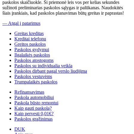
paskolos skaičiuokle. Ši priemonė leis vos per kelias sekundes
sužinoti preliminarias paskolos sąlygas ir palūkanas. Naudokitės
šiais įrankiais, kad paskolos planavimas būtų greitas ir paprastas!
— Atgal į patarimus
Greitas kreditas
Kreditai telefonu
Greitos paskolos
Paskolos gydymui
Ilgalaikės paskolos
Paskolos atostogoms
Paskolos su individualia veikla
Paskolos dirbant pagal verslo liudijimą
Paskolos vestuvėms
Trumpalaikės paskolos
Refinansavimas
Paskola automobiliui
Paskola būsto remontui
Kaip gauti paskolą?
Kaip pervesti 0,01€?
Paskolos grąžinimas
DUK