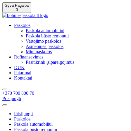
Gyva Pagalba
0
Paskolos
Paskola automobiliui
Paskola būsto remontui
Vartojimo paskolos
Asmeninės paskolos
Mini paskolos
Refinansavimas
Pasitikrink įsipareigojimus
DUK
Patarimai
Kontaktai
+370 700 800 70
Prisijungti
Prisijungti
Paskolos
Paskola automobiliui
Paskola būsto remontui