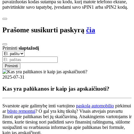
pavaizduotas kodas sutampa su kodu, kurį matote telefono ekrane,
patvirtinkite savo tapatybę, įvesdami savo sPIN1 arba sPIN2 kodą.
Prašome susikurti paskyrą
čia
Priminti
slaptažodį
Priminti
2025-07-31
Kas yra palūkanos ir kaip jas apskaičiuoti?
Svarstote apie galimybę imti vartojimo
paskolą automobilio
pirkimui
ar
būsto remontui
? O gal yra kitų tikslų? Visais atvejais pravartu
žinoti apie palūkanas bei jų skaičiavimą. Atsakingiems vartotojams ir
tiems, kurie tiesiog nori padidinti savo finansinį raštingumą, siūlome
susipažinti su svarbiausia informacija apie palūkanas bei formule,
kaip jas apskaičiuoti.