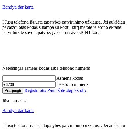
Bandyti dar karta
Į Jūsų telefoną išsiųsta tapatybės patvirtinimo užklausa. Jei aukščiau
pavaizduotas kodas sutampa su kodu, kurį matote telefono ekrane,
patvirtinkite savo tapatybę, įvesdami savo sPIN1 kodą.
Neteisingas asmens kodas arba telefono numeris
Asmens kodas
Telefono numeris
Registruotis
Pamiršote slaptažodį?
Prisijungti
Jūsų kodas:
-
Bandyti dar karta
Į Jūsų telefoną išsiųsta tapatybės patvirtinimo užklausa. Jei aukščiau