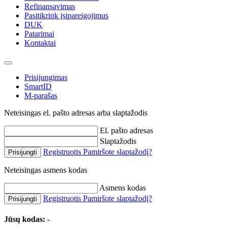
Refinansavimas
Pasitikrink įsipareigojimus
DUK
Patarimai
Kontaktai
Prisijungimas
SmartID
M-parašas
Neteisingas el. pašto adresas arba slaptažodis
El. pašto adresas
Slaptažodis
Registruotis
Pamiršote slaptažodį?
Prisijungti
Neteisingas asmens kodas
Asmens kodas
Registruotis
Pamiršote slaptažodį?
Prisijungti
Jūsų kodas:
-