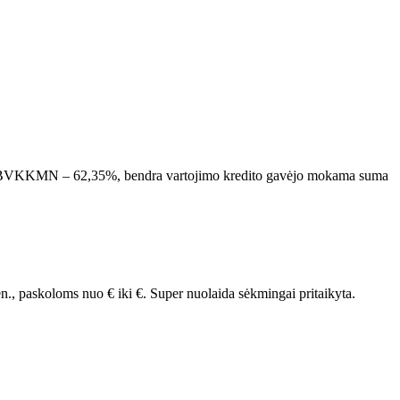
ėn., BVKKMN – 62,35%, bendra vartojimo kredito gavėjo mokama suma
n., paskoloms nuo
€ iki
€.
Super nuolaida sėkmingai pritaikyta.