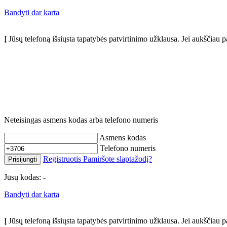
Bandyti dar karta
Į Jūsų telefoną išsiųsta tapatybės patvirtinimo užklausa. Jei aukščia
Neteisingas asmens kodas arba telefono numeris
Asmens kodas
Telefono numeris
Registruotis
Pamiršote slaptažodį?
Prisijungti
Jūsų kodas:
-
Bandyti dar karta
Į Jūsų telefoną išsiųsta tapatybės patvirtinimo užklausa. Jei aukščia