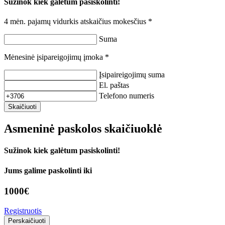
Sužinok kiek galėtum pasiskolinti!
4 mėn. pajamų vidurkis atskaičius mokesčius *
Suma
Mėnesinė įsipareigojimų įmoka *
Įsipaireigojimų suma
El. paštas
Telefono numeris
Skaičiuoti
Asmeninė paskolos skaičiuoklė
Sužinok kiek galėtum pasiskolinti!
Jums galime paskolinti iki
1000
€
Registruotis
Perskaičiuoti