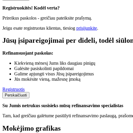
Registruokitės! Kodėl verta?
Prireikus paskolos - greičiau pateiksite prašymą.
Jeigu esate registruotas klientas, tiesiog
prisijunkite
.
Jūsų įsipareigojimai per dideli, todėl siūl
Refinansuojant paskolas:
Kiekvieną mėnesį Jums liks daugiau pinigų
Galėsite pasiskolinti papildomai
Galime apjungti visus Jūsų įsipareigojimus
Jūs mokėsite vieną, mažesnę įmoką
Registruotis
Perskaičiuoti
Su Jumis netrukus susisieks mūsų refinansavimo specialistas
Tam, kad greičiau galėtume pasiūlyti refinansavimo paslaugą, prašome
Mokėjimo grafikas