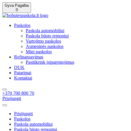
Gyva Pagalba
0
Paskolos
Paskola automobiliui
Paskola būsto remontui
Vartojimo paskolos
Asmeninės paskolos
Mini paskolos
Refinansavimas
Pasitikrink įsipareigojimus
DUK
Patarimai
Kontaktai
+370 700 800 70
Prisijungti
Prisijungti
Paskolos
Paskola automobiliui
Paskola būsto remontui