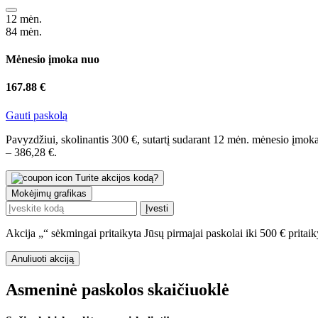
12 mėn.
84 mėn.
Mėnesio įmoka nuo
167.88 €
Gauti paskolą
Pavyzdžiui, skolinantis 300 €, sutartį sudarant 12 mėn. mėnesio į
– 386,28 €.
Turite akcijos kodą?
Mokėjimų grafikas
Įvesti
Akcija „
“ sėkmingai pritaikyta
Jūsų pirmajai paskolai iki 500 € prit
Anuliuoti akciją
Asmeninė paskolos skaičiuoklė