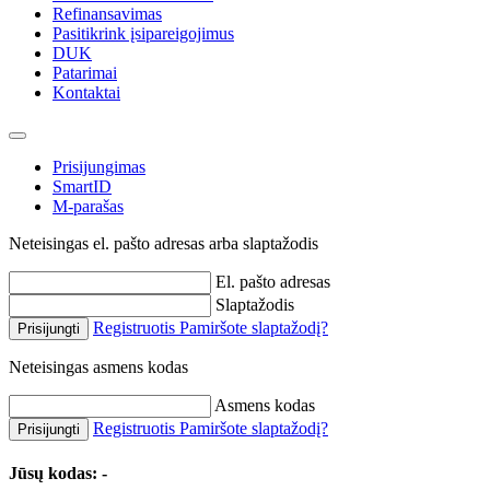
Refinansavimas
Pasitikrink įsipareigojimus
DUK
Patarimai
Kontaktai
Prisijungimas
SmartID
M-parašas
Neteisingas el. pašto adresas arba slaptažodis
El. pašto adresas
Slaptažodis
Registruotis
Pamiršote slaptažodį?
Prisijungti
Neteisingas asmens kodas
Asmens kodas
Registruotis
Pamiršote slaptažodį?
Prisijungti
Jūsų kodas:
-