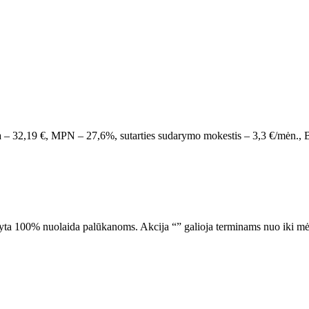
moka – 32,19 €, MPN – 27,6%, sutarties sudarymo mokestis – 3,3 €/m
aikyta 100% nuolaida palūkanoms.
Akcija “
” galioja terminams nuo
iki
mė