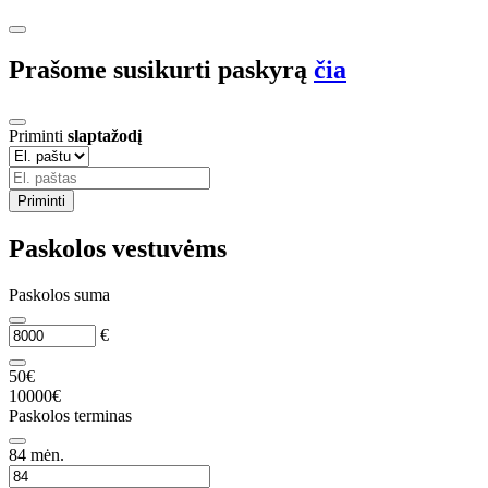
Prašome susikurti paskyrą
čia
Priminti
slaptažodį
Priminti
Paskolos vestuvėms
Paskolos suma
€
50€
10000€
Paskolos terminas
84
mėn.