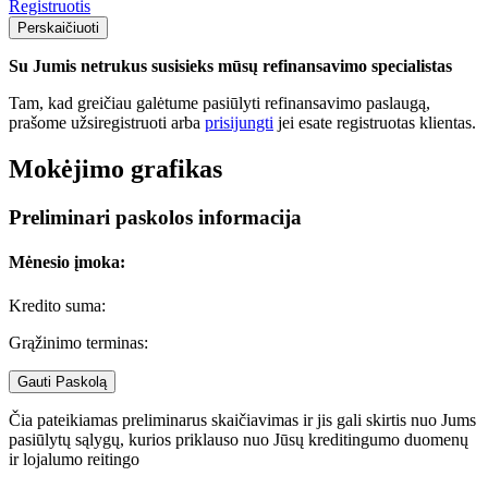
Registruotis
Perskaičiuoti
Su Jumis netrukus susisieks mūsų refinansavimo specialistas
Tam, kad greičiau galėtume pasiūlyti refinansavimo paslaugą,
prašome užsiregistruoti arba
prisijungti
jei esate registruotas klientas.
Mokėjimo grafikas
Preliminari paskolos informacija
Mėnesio įmoka:
Kredito suma:
Grąžinimo terminas:
Gauti Paskolą
Čia pateikiamas preliminarus skaičiavimas ir jis gali skirtis nuo Jums
pasiūlytų sąlygų, kurios priklauso nuo Jūsų kreditingumo duomenų
ir lojalumo reitingo