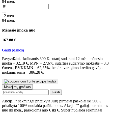
84
mėn.
12 mėn.
84 mėn.
Mėnesio įmoka nuo
167.88 €
Gauti paskolą
Pavyzdžiui, skolinantis 300 €, sutartį sudarant 12 mėn. mėnesio
įmoka – 32,19 €, MPN – 27,6%, sutarties sudarymo mokestis – 3,3
€/mėn., BVKKMN – 62,35%, bendra vartojimo kredito gavėjo
mokama suma – 386,28 €.
Turite akcijos kodą?
Mokėjimų grafikas
Įvesti
Akcija „
“ sėkmingai pritaikyta
Jūsų pirmajai paskolai iki 500 €
pritaikyta 100% nuolaida palūkanoms.
Akcija “
” galioja terminams
nuo
iki
mėn., paskoloms nuo
€ iki
€.
Super nuolaida sėkmingai