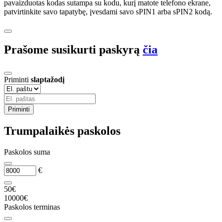
pavaizduotas kodas sutampa su kodu, kurį matote telefono ekrane,
patvirtinkite savo tapatybę, įvesdami savo sPIN1 arba sPIN2 kodą.
Prašome susikurti paskyrą
čia
Priminti
slaptažodį
Priminti
Trumpalaikės paskolos
Paskolos suma
€
50€
10000€
Paskolos terminas