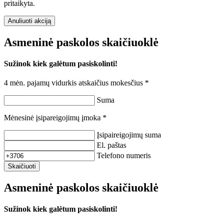
pritaikyta.
Anuliuoti akciją
Asmeninė paskolos skaičiuoklė
Sužinok kiek galėtum pasiskolinti!
4 mėn. pajamų vidurkis atskaičius mokesčius *
Suma
Mėnesinė įsipareigojimų įmoka *
Įsipaireigojimų suma
El. paštas
Telefono numeris
Skaičiuoti
Asmeninė paskolos skaičiuoklė
Sužinok kiek galėtum pasiskolinti!