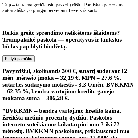
Taip – tai viena greičiausių paskolų rūšių. Paraiška apdorojama
automatiškai, o pinigai pervedami beveik iš karto.
Reikia greito sprendimo netikėtoms išlaidoms?
Trumpalaikė paskola — operatyvus ir lankstus
būdas papildyti biudžetą.
Pildyti paraišką
Pavyzdžiui, skolinantis 300 €, sutartį sudarant 12
mėn. mėnesio įmoka – 32,19 €, MPN – 27,6 %,
sutarties sudarymo mokestis - 3,3 €/mėn, BVKKMN
– 62,35 %, bendra vartojimo kredito gavėjo
mokama suma – 386,28 €.
*BVKKMN – bendra vartojimo kredito kaina,
išreikšta metiniu procentų dydžiu. Paskolos
internetu suteikiamos laikotarpiui nuo 3 iki 72
mėnesių. BVKKMN paskoloms, priklausomai nuo
termino ir skolinimosi sumos- nuo 22,68% iki