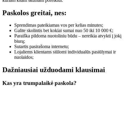
kuriam kitam skubiam poreikiui.
Paskolos greitai, nes:
Sprendimas pateikiamas vos per kelias minutes;
Galite skolintis bet kokiai sumai nuo 50 iki 10 000 €;
Paraiška pildoma nuotoliniu būdu – nereikia atvykti į jokį
biurą;
Sutartis pasirašoma internetu;
Lojaliems klientams siūlomi individualūs pasiūlymai ir
nuolaidos;
Dažniausiai užduodami klausimai
Kas yra trumpalaikė paskola?