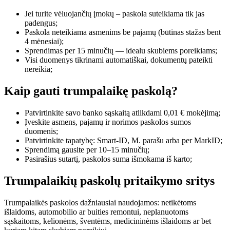
Jei turite vėluojančių įmokų – paskola suteikiama tik jas
padengus;
Paskola neteikiama asmenims be pajamų (būtinas stažas bent
4 mėnesiai);
Sprendimas per 15 minučių — idealu skubiems poreikiams;
Visi duomenys tikrinami automatiškai, dokumentų pateikti
nereikia;
Kaip gauti trumpalaikę paskolą?
Patvirtinkite savo banko sąskaitą atlikdami 0,01 € mokėjimą;
Įveskite asmens, pajamų ir norimos paskolos sumos
duomenis;
Patvirtinkite tapatybę: Smart-ID, M. parašu arba per MarkID;
Sprendimą gausite per 10–15 minučių;
Pasirašius sutartį, paskolos suma išmokama iš karto;
Trumpalaikių paskolų pritaikymo sritys
Trumpalaikės paskolos dažniausiai naudojamos: netikėtoms
išlaidoms, automobilio ar buities remontui, neplanuotoms
sąskaitoms, kelionėms, šventėms, medicininėms išlaidoms ar bet