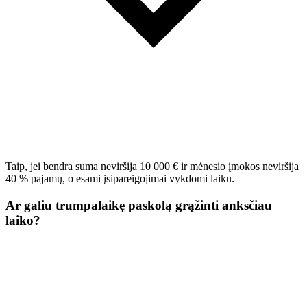
Taip, jei bendra suma neviršija 10 000 € ir mėnesio įmokos neviršija
40 % pajamų, o esami įsipareigojimai vykdomi laiku.
Ar galiu trumpalaikę paskolą grąžinti anksčiau
laiko?