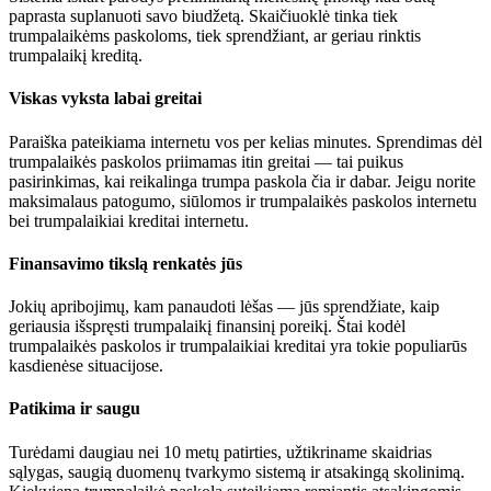
paprasta suplanuoti savo biudžetą. Skaičiuoklė tinka tiek
trumpalaikėms paskoloms, tiek sprendžiant, ar geriau rinktis
trumpalaikį kreditą.
Viskas vyksta labai greitai
Paraiška pateikiama internetu vos per kelias minutes. Sprendimas dėl
trumpalaikės paskolos priimamas itin greitai — tai puikus
pasirinkimas, kai reikalinga trumpa paskola čia ir dabar. Jeigu norite
maksimalaus patogumo, siūlomos ir trumpalaikės paskolos internetu
bei trumpalaikiai kreditai internetu.
Finansavimo tikslą renkatės jūs
Jokių apribojimų, kam panaudoti lėšas — jūs sprendžiate, kaip
geriausia išspręsti trumpalaikį finansinį poreikį. Štai kodėl
trumpalaikės paskolos ir trumpalaikiai kreditai yra tokie populiarūs
kasdienėse situacijose.
Patikima ir saugu
Turėdami daugiau nei 10 metų patirties, užtikriname skaidrias
sąlygas, saugią duomenų tvarkymo sistemą ir atsakingą skolinimą.