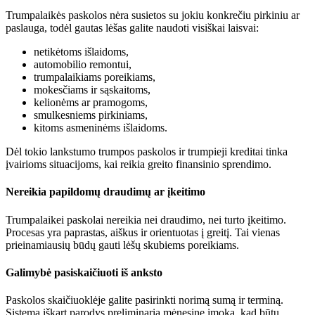
Trumpalaikės paskolos nėra susietos su jokiu konkrečiu pirkiniu ar
paslauga, todėl gautas lėšas galite naudoti visiškai laisvai:
netikėtoms išlaidoms,
automobilio remontui,
trumpalaikiams poreikiams,
mokesčiams ir sąskaitoms,
kelionėms ar pramogoms,
smulkesniems pirkiniams,
kitoms asmeninėms išlaidoms.
Dėl tokio lankstumo trumpos paskolos ir trumpieji kreditai tinka
įvairioms situacijoms, kai reikia greito finansinio sprendimo.
Nereikia papildomų draudimų ar įkeitimo
Trumpalaikei paskolai nereikia nei draudimo, nei turto įkeitimo.
Procesas yra paprastas, aiškus ir orientuotas į greitį. Tai vienas
prieinamiausių būdų gauti lėšų skubiems poreikiams.
Galimybė pasiskaičiuoti iš anksto
Paskolos skaičiuoklėje galite pasirinkti norimą sumą ir terminą.
Sistema iškart parodys preliminarią mėnesinę įmoką, kad būtų