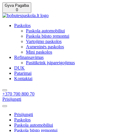
Gyva Pagalba
0
Paskolos
Paskola automobiliui
Paskola būsto remontui
Vartojimo paskolos
Asmeninės paskolos
Mini paskolos
Refinansavimas
Pasitikrink įsipareigojimus
DUK
Patarimai
Kontaktai
+370 700 800 70
Prisijungti
Prisijungti
Paskolos
Paskola automobiliui
Paskola būsto remontui