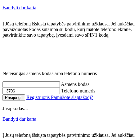
Bandyti dar karta
Į Jūsų telefoną išsiųsta tapatybės patvirtinimo užklausa. Jei aukščiau
pavaizduotas kodas sutampa su kodu, kurį matote telefono ekrane,
patvirtinkite savo tapatybę, įvesdami savo sPIN1 kodą.
Neteisingas asmens kodas arba telefono numeris
Asmens kodas
Telefono numeris
Registruotis
Pamiršote slaptažodį?
Prisijungti
Jūsų kodas:
-
Bandyti dar karta
Į Jūsų telefoną išsiųsta tapatybės patvirtinimo užklausa. Jei aukščiau