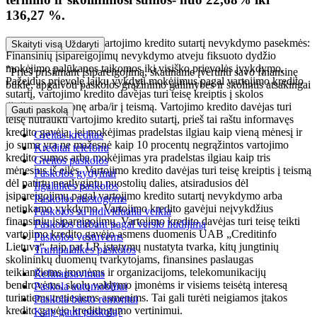
136,27 %.
Įsipareigojimų pagal vartojimo kredito sutartį nevykdymo pasekmės:
Skaityti visą
Uždaryti
Finansinių įsipareigojimų nevykdymo atveju fiksuoto dydžio
mokėjimo palūkanos taikomos iki visiško prievolės įvykdymo.
*
Prieš prisiimant įsipareigojimą, skatiname įvertinti savo finansinę
Pažeidus prievolę laiku vykdyti mokėjimus pagal vartojimo kredito
būklę, apgalvoti paskolos grąžinimo galimybes ir skolintis atsakingai
sutartį, vartojimo kredito davėjas turi teisę kreiptis į skolos
išieškojimo įmonę arba/ir į teismą. Vartojimo kredito davėjas turi
Gauti paskolą
teisę nutraukti vartojimo kredito sutartį, prieš tai raštu informavęs
kredito gavėją, jei mokėjimas pradelstas ilgiau kaip vieną mėnesį ir
Greitas kreditas
jo suma yra ne mažesnė kaip 10 procentų negrąžintos vartojimo
Kreditai telefonu
kredito sumos arba mokėjimas yra pradelstas ilgiau kaip tris
Greitos paskolos
mėnesius iš eilės. Vartojimo kredito davėjas turi teisę kreiptis į teismą
Paskolos gydymui
dėl patirtų neatlygintų nuostolių dalies, atsiradusios dėl
Ilgalaikės paskolos
įsipareigojimų pagal vartojimo kredito sutartį nevykdymo arba
Paskolos atostogoms
netinkamo vykdymo. Vartojimo kredito gavėjui neįvykdžius
Paskolos su individualia veikla
finansinių įsipareigojimų, Vartojimo kredito davėjas turi teisę teikti
Paskolos dirbant pagal verslo liudijimą
vartojimo kredito gavėjo asmens duomenis UAB „Creditinfo
Paskolos vestuvėms
Lietuva“, taip pat LR įstatymų nustatyta tvarka, kitų jungtinių
Trumpalaikės paskolos
skolininkų duomenų tvarkytojams, finansines paslaugas
teikiančioms įmonėms ir organizacijoms, telekomunikacijų
Refinansavimas
bendrovėms, skolų valdymo įmonėms ir visiems teisėtą interesą
Paskola automobiliui
turintiems tretiesiems asmenims. Tai gali turėti neigiamos įtakos
Paskola būsto remontui
kredito gavėjo kreditingumo vertinimui.
Kaip gauti paskolą?