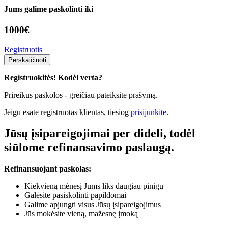
Jums galime paskolinti iki
1000
€
Registruotis
Perskaičiuoti
Registruokitės! Kodėl verta?
Prireikus paskolos - greičiau pateiksite prašymą.
Jeigu esate registruotas klientas, tiesiog
prisijunkite
.
Jūsų įsipareigojimai per dideli, todėl
siūlome refinansavimo paslaugą.
Refinansuojant paskolas:
Kiekvieną mėnesį Jums liks daugiau pinigų
Galėsite pasiskolinti papildomai
Galime apjungti visus Jūsų įsipareigojimus
Jūs mokėsite vieną, mažesnę įmoką