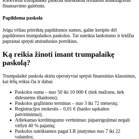
Kiekviena trumpalaikė paskola suteikiama remiantis atsakingomis
finansavimo gairėmis.
Papildoma paskola
Jeigu vėliau prireiktų papildomos sumos, galite kreiptis dėl
papildomos trumpalaikos paskolos. Tai suteikia lankstumo ir leidžia
paprastai spręsti atsiradusius poreikius.
Ką reikia žinoti imant trumpalaikę
paskolą?
Trumpalaikė paskola skirta operatyviai spręsti finansinius klausimus,
kai lėšų reikia čia ir dabar.
Paskolos suma – nuo 50 iki 10 000 € (tiek mažoms, tiek
didesnėms išlaidoms);
Paskolos grąžinimo terminas – nuo 3 iki 72 mėnesių;
Registracijos mokestis – 0,01 € (banko sąskaitos
patvirtinimui);
Atliekamas kreditingumo vertinimas: įsipareigojimai negali
viršyti 40 % pajamų;
Paskolos suteikiamos pagal LR įstatymus nuo 7 iki 22
valandos;