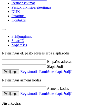
Refinansavimas
Pasitikrink įsipareigojimus
DUK
Patarimai
Kontaktai
Prisijungimas
SmartID
M-parašas
Neteisingas el. pašto adresas arba slaptažodis
El. pašto adresas
Slaptažodis
Registruotis
Pamiršote slaptažodį?
Prisijungti
Neteisingas asmens kodas
Asmens kodas
Registruotis
Pamiršote slaptažodį?
Prisijungti
Jūsų kodas:
-