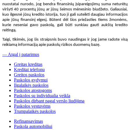
nuostatai nurodo, jog bendra finansinių įsipareigojimų suma neturėtų
viršyti 40 procentų jūsų ar jūsų šeimos mėnesinio biudžeto. Galiausiai,
kuo ilgesnė jūsų kredito istorija, tuo ji gali suteikti daugiau informacijos
apie jūsų finansinį elgesį. Būtent dėl šios priežasties tiems žmonėms,
kurie neseniai gavo paskolą, gali būti sunkiau gauti aukštą kredito
reitingą.
Taigi, tikimės, jog šis straipsnis buvo naudingas ir jog jame radote visą
reikiamą informaciją apie paskolų rizikos duomenų bazę.
— Atgal į patarimus
Greitas kreditas
Kreditai telefonu
Greitos paskolos
Paskolos gydymui
Ilgalaikės paskolos
Paskolos atostogoms
Paskolos su individualia veikla
Paskolos dirbant pagal verslo liudijimą
Paskolos vestuvėms
Trumpalaikės paskolos
Refinansavimas
Paskola automobiliui