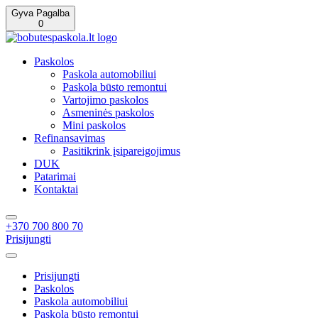
Gyva Pagalba
0
Paskolos
Paskola automobiliui
Paskola būsto remontui
Vartojimo paskolos
Asmeninės paskolos
Mini paskolos
Refinansavimas
Pasitikrink įsipareigojimus
DUK
Patarimai
Kontaktai
+370 700 800 70
Prisijungti
Prisijungti
Paskolos
Paskola automobiliui
Paskola būsto remontui