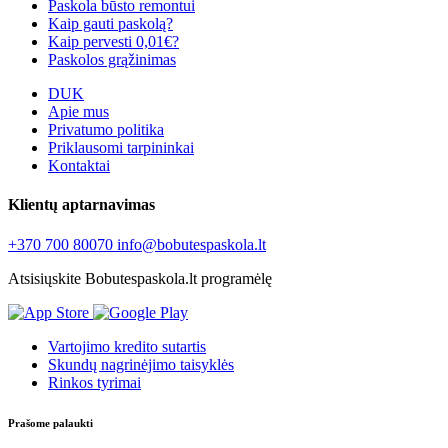
Paskola būsto remontui
Kaip gauti paskolą?
Kaip pervesti 0,01€?
Paskolos grąžinimas
DUK
Apie mus
Privatumo politika
Priklausomi tarpininkai
Kontaktai
Klientų aptarnavimas
+370 700 80070
info@bobutespaskola.lt
Atsisiųskite Bobutespaskola.lt programėlę
Vartojimo kredito sutartis
Skundų nagrinėjimo taisyklės
Rinkos tyrimai
Prašome palaukti