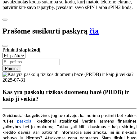
pavaizduotas kodas sutampa su kodu, kurį matote telefono ekrane,
patvirtinkite savo tapatybę, įvesdami savo sPIN1 arba sPIN2 kodą.
Prašome susikurti paskyrą
čia
Priminti
slaptažodį
Priminti
2025-07-31
Kas yra paskolų rizikos duomenų bazė (PRDB) ir
kaip ji veikia?
Greičiausiai daugelis žino, jog tuo atveju, kai norima pasiimti bet kokios
rūšies
paskolą
, kreditoriai atsakingai įvertina asmens finansines
galimybes bei jo mokumą. Tačiau gali kilti klausimas – kaip skirtingi
kredito davėjai gali patikrinti informaciją apie žmogų, jei jis niekada
nebuvo jų klientas? Atsakymas gana paprastas. Šiam tikslui buvo