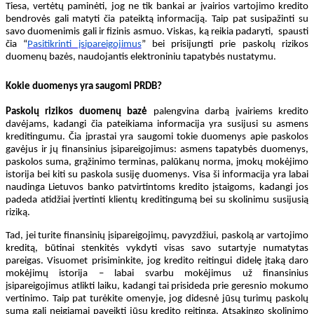
Tiesa, vertėtų paminėti, jog ne tik bankai ar įvairios vartojimo kredito
bendrovės gali matyti čia pateiktą informaciją. Taip pat susipažinti su
savo duomenimis gali ir fizinis asmuo. Viskas, ką reikia padaryti, spausti
čia “
Pasitikrinti įsipareigojimus
” bei prisijungti prie paskolų rizikos
duomenų bazės, naudojantis elektroniniu tapatybės nustatymu.
Kokie duomenys yra saugomi PRDB?
Paskolų rizikos duomenų bazė
palengvina darbą įvairiems kredito
davėjams, kadangi čia pateikiama informacija yra susijusi su asmens
kreditingumu. Čia įprastai yra saugomi tokie duomenys apie paskolos
gavėjus ir jų finansinius įsipareigojimus: asmens tapatybės duomenys,
paskolos suma, grąžinimo terminas, palūkanų norma, įmokų mokėjimo
istorija bei kiti su paskola susiję duomenys. Visa ši informacija yra labai
naudinga Lietuvos banko patvirtintoms kredito įstaigoms, kadangi jos
padeda atidžiai įvertinti klientų kreditingumą bei su skolinimu susijusią
riziką.
Tad, jei turite finansinių įsipareigojimų, pavyzdžiui, paskolą ar vartojimo
kreditą, būtinai stenkitės vykdyti visas savo sutartyje numatytas
pareigas. Visuomet prisiminkite, jog kredito reitingui didelę įtaką daro
mokėjimų istorija – labai svarbu mokėjimus už finansinius
įsipareigojimus atlikti laiku, kadangi tai prisideda prie geresnio mokumo
vertinimo. Taip pat turėkite omenyje, jog didesnė jūsų turimų paskolų
suma gali neigiamai paveikti jūsų kredito reitingą. Atsakingo skolinimo