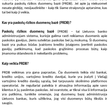
sukurta paskolų rizikos duomenų bazė (PRDB). Jei apie ją niekuomet
nesate girdėję, nesijaudinkite – kaip tik šiame straipsnyje aptarsime, kas
tai bei kaip ji veikia.
Kas yra paskolų rizikos duomenų bazė (PRDB)?
Paskolų rizikos duomenų bazė
(PRDB) – tai Lietuvos banko
administruojam sistema, kurioje galima rasti reikiamus duomenis apie
paskolos gavėjus, jiems suteiktas paskolas bei jų mokumą. Ši duomenų
bazė yra puikus būdas įvairioms kredito įstaigoms įvertinti paskolos
gavėjų patikimumą, kad paskolos grąžinimo procesas būtų kaip
įmanoma sklandesnis ir nekeliantis problemų.
Kaip veikia PRDB?
PRDB veikimas yra gana paprastas. Čia duomenis teikia visi bankai,
kredito unijos, vartojimo kredito davėjai, kurie yra įrašyti į Viešąjį
vartojimo kredito davėjų sąrašą, bei tarpusavio skolinimo platformos
operatoriai. Jie reguliariai pateikia ir atnaujina informaciją apie savo
klientus ir jų pasiimtas paskolas. Jei svarstote, ar tikrai visa ši informacija
yra patikima, turėkite omenyje, jog duomenų bazę administruoja
Lietuvos bankas, kuris užtikrina, jog visi duomenys būtų tikslūs ir
saugūs.