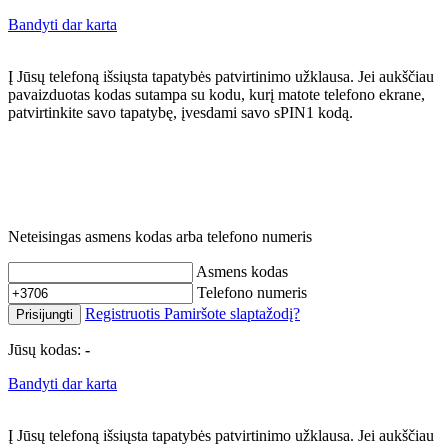
Bandyti dar karta
Į Jūsų telefoną išsiųsta tapatybės patvirtinimo užklausa. Jei aukščiau
pavaizduotas kodas sutampa su kodu, kurį matote telefono ekrane,
patvirtinkite savo tapatybę, įvesdami savo sPIN1 kodą.
Neteisingas asmens kodas arba telefono numeris
Asmens kodas
Telefono numeris
Registruotis
Pamiršote slaptažodį?
Prisijungti
Jūsų kodas:
-
Bandyti dar karta
Į Jūsų telefoną išsiųsta tapatybės patvirtinimo užklausa. Jei aukščiau