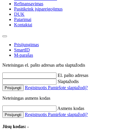
Refinansavimas
Pasitikrink įsipareigojimus
DUK
Patarimai
Kontaktai
Prisijungimas
SmartID
M-parašas
Neteisingas el. pašto adresas arba slaptažodis
El. pašto adresas
Slaptažodis
Registruotis
Pamiršote slaptažodį?
Prisijungti
Neteisingas asmens kodas
Asmens kodas
Registruotis
Pamiršote slaptažodį?
Prisijungti
Jūsų kodas:
-