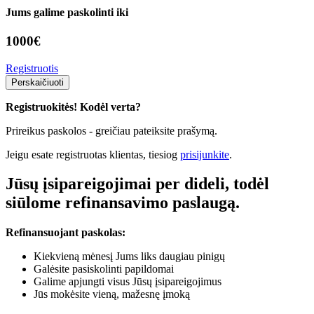
Jums galime paskolinti iki
1000
€
Registruotis
Perskaičiuoti
Registruokitės! Kodėl verta?
Prireikus paskolos - greičiau pateiksite prašymą.
Jeigu esate registruotas klientas, tiesiog
prisijunkite
.
Jūsų įsipareigojimai per dideli, todėl
siūlome refinansavimo paslaugą.
Refinansuojant paskolas:
Kiekvieną mėnesį Jums liks daugiau pinigų
Galėsite pasiskolinti papildomai
Galime apjungti visus Jūsų įsipareigojimus
Jūs mokėsite vieną, mažesnę įmoką