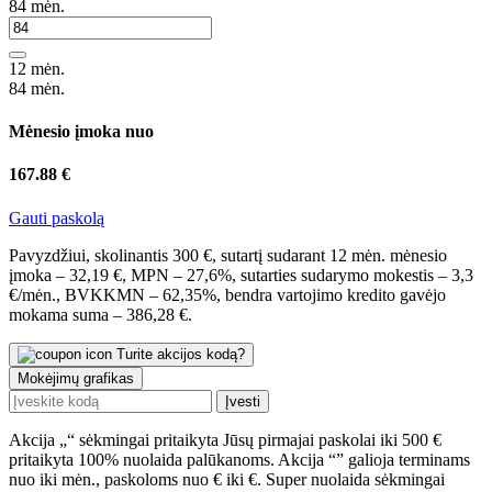
84
mėn.
12 mėn.
84 mėn.
Mėnesio įmoka nuo
167.88 €
Gauti paskolą
Pavyzdžiui, skolinantis 300 €, sutartį sudarant 12 mėn. mėnesio
įmoka – 32,19 €, MPN – 27,6%, sutarties sudarymo mokestis – 3,3
€/mėn., BVKKMN – 62,35%, bendra vartojimo kredito gavėjo
mokama suma – 386,28 €.
Turite akcijos kodą?
Mokėjimų grafikas
Įvesti
Akcija „
“ sėkmingai pritaikyta
Jūsų pirmajai paskolai iki 500 €
pritaikyta 100% nuolaida palūkanoms.
Akcija “
” galioja terminams
nuo
iki
mėn., paskoloms nuo
€ iki
€.
Super nuolaida sėkmingai