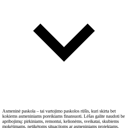
Asmeninė paskola – tai vartojimo paskolos rūšis, kuri skirta bet
kokiems asmeniniams poreikiams finansuoti. Lėšas galite naudoti be
apribojimų: pirkiniams, remontui, kelionėms, sveikatai, skubiems
mokėjimams, netikėtoms situacijoms ar asmeniniams projektams.