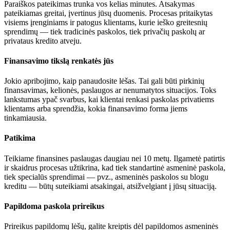
Paraiškos pateikimas trunka vos kelias minutes. Atsakymas
pateikiamas greitai, įvertinus jūsų duomenis. Procesas pritaikytas
visiems įrenginiams ir patogus klientams, kurie ieško greitesnių
sprendimų — tiek tradicinės paskolos, tiek privačių paskolų ar
privataus kredito atveju.
Finansavimo tikslą renkatės jūs
Jokio apribojimo, kaip panaudosite lėšas. Tai gali būti pirkinių
finansavimas, kelionės, paslaugos ar nenumatytos situacijos. Toks
lankstumas ypač svarbus, kai klientai renkasi paskolas privatiems
klientams arba sprendžia, kokia finansavimo forma jiems
tinkamiausia.
Patikima
Teikiame finansines paslaugas daugiau nei 10 metų. Ilgametė patirtis
ir skaidrus procesas užtikrina, kad tiek standartinė asmeninė paskola,
tiek specialūs sprendimai — pvz., asmeninės paskolos su blogu
kreditu — būtų suteikiami atsakingai, atsižvelgiant į jūsų situaciją.
Papildoma paskola prireikus
Prireikus papildomų lėšų, galite kreiptis dėl papildomos asmeninės