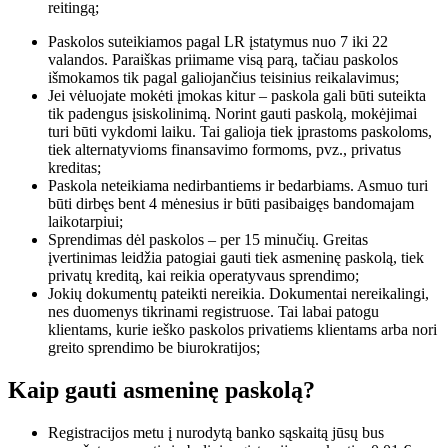
reitingą;
Paskolos suteikiamos pagal LR įstatymus nuo 7 iki 22
valandos. Paraiškas priimame visą parą, tačiau paskolos
išmokamos tik pagal galiojančius teisinius reikalavimus;
Jei vėluojate mokėti įmokas kitur – paskola gali būti suteikta
tik padengus įsiskolinimą. Norint gauti paskolą, mokėjimai
turi būti vykdomi laiku. Tai galioja tiek įprastoms paskoloms,
tiek alternatyvioms finansavimo formoms, pvz., privatus
kreditas;
Paskola neteikiama nedirbantiems ir bedarbiams. Asmuo turi
būti dirbęs bent 4 mėnesius ir būti pasibaigęs bandomajam
laikotarpiui;
Sprendimas dėl paskolos – per 15 minučių. Greitas
įvertinimas leidžia patogiai gauti tiek asmeninę paskolą, tiek
privatų kreditą, kai reikia operatyvaus sprendimo;
Jokių dokumentų pateikti nereikia. Dokumentai nereikalingi,
nes duomenys tikrinami registruose. Tai labai patogu
klientams, kurie ieško paskolos privatiems klientams arba nori
greito sprendimo be biurokratijos;
Kaip gauti asmeninę paskolą?
Registracijos metu į nurodytą banko sąskaitą jūsų bus