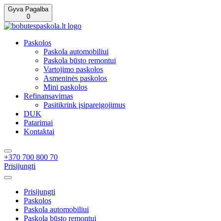
Gyva Pagalba
0
Paskolos
Paskola automobiliui
Paskola būsto remontui
Vartojimo paskolos
Asmeninės paskolos
Mini paskolos
Refinansavimas
Pasitikrink įsipareigojimus
DUK
Patarimai
Kontaktai
+370 700 800 70
Prisijungti
Prisijungti
Paskolos
Paskola automobiliui
Paskola būsto remontui