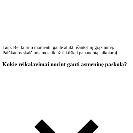
Taip. Bet kuriuo momentu galite atlikti išankstinį grąžinimą.
Palūkanos skaičiuojamos tik už faktiškai panaudotą laikotarpį.
Kokie reikalavimai norint gauti asmeninę paskolą?