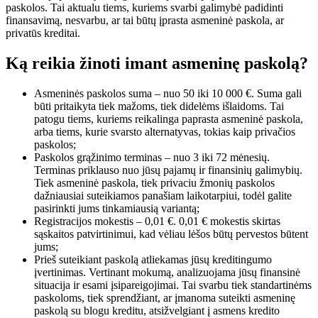
paskolos. Tai aktualu tiems, kuriems svarbi galimybė padidinti
finansavimą, nesvarbu, ar tai būtų įprasta asmeninė paskola, ar
privatūs kreditai.
Ką reikia žinoti imant asmeninę paskolą?
Asmeninės paskolos suma – nuo 50 iki 10 000 €. Suma gali
būti pritaikyta tiek mažoms, tiek didelėms išlaidoms. Tai
patogu tiems, kuriems reikalinga paprasta asmeninė paskola,
arba tiems, kurie svarsto alternatyvas, tokias kaip privačios
paskolos;
Paskolos grąžinimo terminas – nuo 3 iki 72 mėnesių.
Terminas priklauso nuo jūsų pajamų ir finansinių galimybių.
Tiek asmeninė paskola, tiek privaciu žmonių paskolos
dažniausiai suteikiamos panašiam laikotarpiui, todėl galite
pasirinkti jums tinkamiausią variantą;
Registracijos mokestis – 0,01 €. 0,01 € mokestis skirtas
sąskaitos patvirtinimui, kad vėliau lėšos būtų pervestos būtent
jums;
Prieš suteikiant paskolą atliekamas jūsų kreditingumo
įvertinimas. Vertinant mokumą, analizuojama jūsų finansinė
situacija ir esami įsipareigojimai. Tai svarbu tiek standartinėms
paskoloms, tiek sprendžiant, ar įmanoma suteikti asmeninę
paskolą su blogu kreditu, atsižvelgiant į asmens kredito