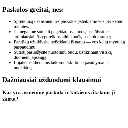
Paskolos greitai, nes:
Sprendimą dėl asmeninės paskolos pateikiame vos per kelias
minutes;
Jei negalime suteikti pageidautos sumos, pasiūlysime
artimiausiai jūsų poreikius atitinkančią paskolos sumą;
Paraišką užpildysite neišeidami iš namų — vos kelių mygtukų
paspaudimu;
Sutartį pasirašysite nuotoliniu būdu, užtikrinant visišką
duomenų apsaugą;
Lojaliems klientams taikomi išskirtiniai pasiūlymai ir
nuolaidos;
Dažniausiai užduodami klausimai
Kas yra asmeninė paskola ir kokiems tikslams ji
skirta?