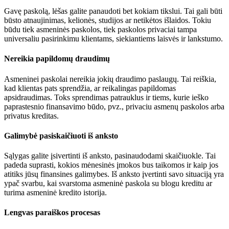
Gavę paskolą, lėšas galite panaudoti bet kokiam tikslui. Tai gali būti
būsto atnaujinimas, kelionės, studijos ar netikėtos išlaidos. Tokiu
būdu tiek asmeninės paskolos, tiek paskolos privaciai tampa
universaliu pasirinkimu klientams, siekiantiems laisvės ir lankstumo.
Nereikia papildomų draudimų
Asmeninei paskolai nereikia jokių draudimo paslaugų. Tai reiškia,
kad klientas pats sprendžia, ar reikalingas papildomas
apsidraudimas. Toks sprendimas patrauklus ir tiems, kurie ieško
paprastesnio finansavimo būdo, pvz., privaciu asmenų paskolos arba
privatus kreditas.
Galimybė pasiskaičiuoti iš anksto
Sąlygas galite įsivertinti iš anksto, pasinaudodami skaičiuokle. Tai
padeda suprasti, kokios mėnesinės įmokos bus taikomos ir kaip jos
atitiks jūsų finansines galimybes. Iš anksto įvertinti savo situaciją yra
ypač svarbu, kai svarstoma asmeninė paskola su blogu kreditu ar
turima asmeninė kredito istorija.
Lengvas paraiškos procesas