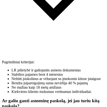
Pagrindiniai kriterijai:
LR pilietybė ir galiojantis asmens dokumentas
Stabilios pajamos bent 4 mėnesius
Nebūti įsiskolinus ar vėluojant su įmokomis kitose įstaigose
Bendra įsipareigojimų suma neviršija 40 % pajamų
Ne mažiau kaip 18 metų amžiaus
Kiekvieno kliento mokumas vertinamas individualiai.
Ar galiu gauti asmeninę paskolą, jei jau turiu kitą
paskolą?