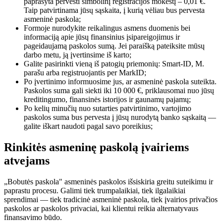
paprašyta pervesti simbolinį registracijos mokestį – 0,01 €.
Taip patvirtinama jūsų sąskaita, į kurią vėliau bus pervesta
asmeninė paskola;
Formoje nurodykite reikalingus asmens duomenis bei
informaciją apie jūsų finansinius įsipareigojimus ir
pageidaujamą paskolos sumą. Jei paraišką pateiksite mūsų
darbo metu, ją įvertinsime iš karto;
Galite pasirinkti vieną iš patogių priemonių: Smart-ID, M.
parašu arba registruojantis per MarkID;
Po įvertinimo informuosime jus, ar asmeninė paskola suteikta.
Paskolos suma gali siekti iki 10 000 €, priklausomai nuo jūsų
kreditingumo, finansinės istorijos ir gaunamų pajamų;
Po kelių minučių nuo sutarties patvirtinimo, vartojimo
paskolos suma bus pervesta į jūsų nurodytą banko sąskaitą —
galite iškart naudoti pagal savo poreikius;
Rinkitės asmeninę paskolą įvairiems
atvejams
„Bobutės paskola" asmeninės paskolos išsiskiria greitu suteikimu ir
paprastu procesu. Galimi tiek trumpalaikiai, tiek ilgalaikiai
sprendimai — tiek tradicinė asmeninė paskola, tiek įvairios privačios
paskolos ar paskolos privaciai, kai klientui reikia alternatyvaus
finansavimo būdo.