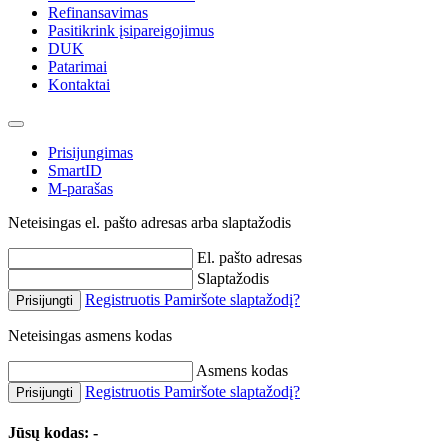
Refinansavimas
Pasitikrink įsipareigojimus
DUK
Patarimai
Kontaktai
Prisijungimas
SmartID
M-parašas
Neteisingas el. pašto adresas arba slaptažodis
El. pašto adresas
Slaptažodis
Registruotis
Pamiršote slaptažodį?
Prisijungti
Neteisingas asmens kodas
Asmens kodas
Registruotis
Pamiršote slaptažodį?
Prisijungti
Jūsų kodas:
-