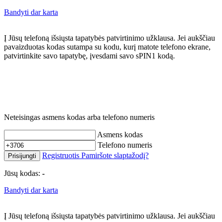
Bandyti dar karta
Į Jūsų telefoną išsiųsta tapatybės patvirtinimo užklausa. Jei aukščiau
pavaizduotas kodas sutampa su kodu, kurį matote telefono ekrane,
patvirtinkite savo tapatybę, įvesdami savo sPIN1 kodą.
Neteisingas asmens kodas arba telefono numeris
Asmens kodas
Telefono numeris
Registruotis
Pamiršote slaptažodį?
Prisijungti
Jūsų kodas:
-
Bandyti dar karta
Į Jūsų telefoną išsiųsta tapatybės patvirtinimo užklausa. Jei aukščiau