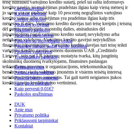
teisę nutraukti vartojimo kredito sutartį, prieš tai raštu informavęs
kredito gavėją, jei mokėjimas pradelstas ilgiau kaip vieną mėnesį ir
Greitas kreditas
jo suma yra ne mažesnė kaip 10 procentų negrąžintos vartojimo
Kreditai telefonu
kredito sumos arba mokėjimas yra pradelstas ilgiau kaip tris
Greitos paskolos
mėnesius iš eilės. Vartojimo kredito davėjas turi teisę kreiptis į teismą
Paskolos gydymui
dėl patirtų neatlygintų nuostolių dalies, atsiradusios dėl
Ilgalaikės paskolos
įsipareigojimų pagal vartojimo kredito sutartį nevykdymo arba
Paskolos atostogoms
netinkamo vykdymo. Vartojimo kredito gavėjui neįvykdžius
Paskolos su individualia veikla
finansinių įsipareigojimų, Vartojimo kredito davėjas turi teisę teikti
Paskolos dirbant pagal verslo liudijimą
vartojimo kredito gavėjo asmens duomenis UAB „Creditinfo
Paskolos vestuvėms
Lietuva“, taip pat LR įstatymų nustatyta tvarka, kitų jungtinių
Trumpalaikės paskolos
skolininkų duomenų tvarkytojams, finansines paslaugas
teikiančioms įmonėms ir organizacijoms, telekomunikacijų
Refinansavimas
bendrovėms, skolų valdymo įmonėms ir visiems teisėtą interesą
Paskola automobiliui
turintiems tretiesiems asmenims. Tai gali turėti neigiamos įtakos
Paskola būsto remontui
kredito gavėjo kreditingumo vertinimui.
Kaip gauti paskolą?
Kaip pervesti 0,01€?
Paskolos grąžinimas
DUK
Apie mus
Privatumo politika
Priklausomi tarpininkai
Kontaktai