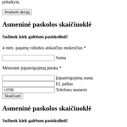
pritaikyta.
Anuliuoti akciją
Asmeninė paskolos skaičiuoklė
Sužinok kiek galėtum pasiskolinti!
4 mėn. pajamų vidurkis atskaičius mokesčius *
Suma
Mėnesinė įsipareigojimų įmoka *
Įsipaireigojimų suma
El. paštas
Telefono numeris
Skaičiuoti
Asmeninė paskolos skaičiuoklė
Sužinok kiek galėtum pasiskolinti!