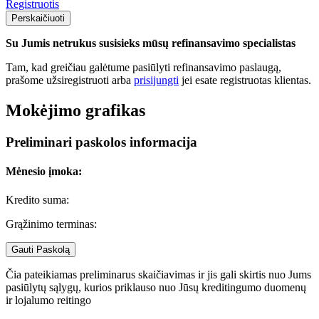
Registruotis
Perskaičiuoti
Su Jumis netrukus susisieks mūsų refinansavimo specialistas
Tam, kad greičiau galėtume pasiūlyti refinansavimo paslaugą,
prašome užsiregistruoti arba
prisijungti
jei esate registruotas klientas.
Mokėjimo grafikas
Preliminari paskolos informacija
Mėnesio įmoka:
Kredito suma:
Grąžinimo terminas:
Gauti Paskolą
Čia pateikiamas preliminarus skaičiavimas ir jis gali skirtis nuo Jums
pasiūlytų sąlygų, kurios priklauso nuo Jūsų kreditingumo duomenų
ir lojalumo reitingo