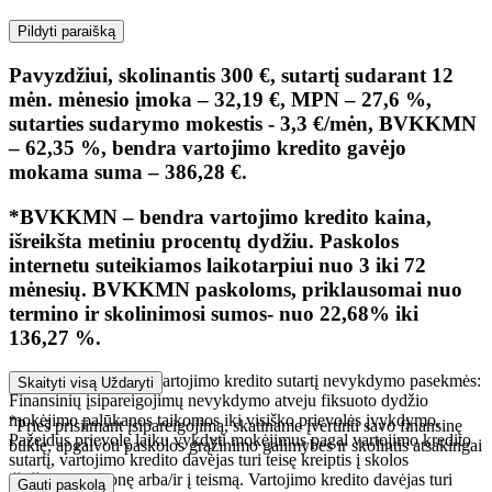
Pildyti paraišką
Pavyzdžiui, skolinantis 300 €, sutartį sudarant 12
mėn. mėnesio įmoka – 32,19 €, MPN – 27,6 %,
sutarties sudarymo mokestis - 3,3 €/mėn, BVKKMN
– 62,35 %, bendra vartojimo kredito gavėjo
mokama suma – 386,28 €.
*BVKKMN – bendra vartojimo kredito kaina,
išreikšta metiniu procentų dydžiu. Paskolos
internetu suteikiamos laikotarpiui nuo 3 iki 72
mėnesių. BVKKMN paskoloms, priklausomai nuo
termino ir skolinimosi sumos- nuo 22,68% iki
136,27 %.
Įsipareigojimų pagal vartojimo kredito sutartį nevykdymo pasekmės:
Skaityti visą
Uždaryti
Finansinių įsipareigojimų nevykdymo atveju fiksuoto dydžio
mokėjimo palūkanos taikomos iki visiško prievolės įvykdymo.
*
Prieš prisiimant įsipareigojimą, skatiname įvertinti savo finansinę
Pažeidus prievolę laiku vykdyti mokėjimus pagal vartojimo kredito
būklę, apgalvoti paskolos grąžinimo galimybes ir skolintis atsakingai
sutartį, vartojimo kredito davėjas turi teisę kreiptis į skolos
išieškojimo įmonę arba/ir į teismą. Vartojimo kredito davėjas turi
Gauti paskolą