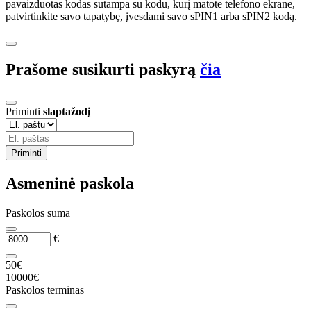
pavaizduotas kodas sutampa su kodu, kurį matote telefono ekrane,
patvirtinkite savo tapatybę, įvesdami savo sPIN1 arba sPIN2 kodą.
Prašome susikurti paskyrą
čia
Priminti
slaptažodį
Priminti
Asmeninė paskola
Paskolos suma
€
50€
10000€
Paskolos terminas