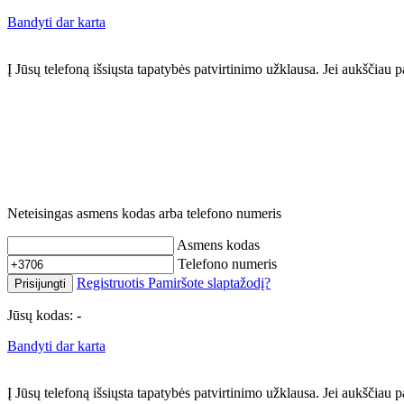
Bandyti dar karta
Į Jūsų telefoną išsiųsta tapatybės patvirtinimo užklausa. Jei aukščia
Neteisingas asmens kodas arba telefono numeris
Asmens kodas
Telefono numeris
Registruotis
Pamiršote slaptažodį?
Prisijungti
Jūsų kodas:
-
Bandyti dar karta
Į Jūsų telefoną išsiųsta tapatybės patvirtinimo užklausa. Jei aukščia