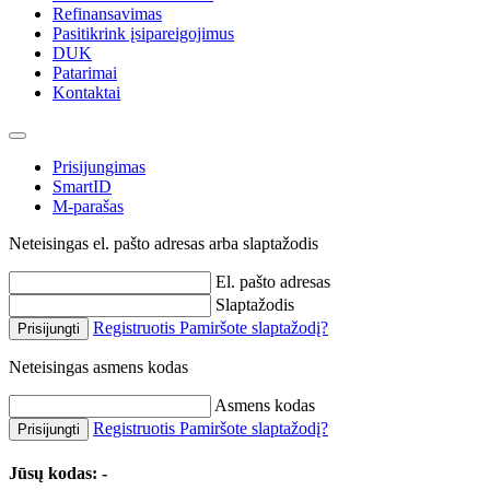
Refinansavimas
Pasitikrink įsipareigojimus
DUK
Patarimai
Kontaktai
Prisijungimas
SmartID
M-parašas
Neteisingas el. pašto adresas arba slaptažodis
El. pašto adresas
Slaptažodis
Registruotis
Pamiršote slaptažodį?
Prisijungti
Neteisingas asmens kodas
Asmens kodas
Registruotis
Pamiršote slaptažodį?
Prisijungti
Jūsų kodas:
-