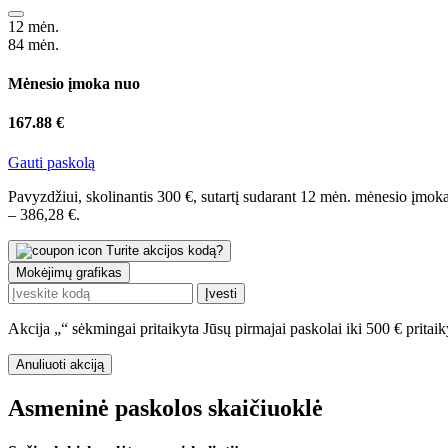
12 mėn.
84 mėn.
Mėnesio įmoka nuo
167.88 €
Gauti paskolą
Pavyzdžiui, skolinantis 300 €, sutartį sudarant 12 mėn. mėnesio į
– 386,28 €.
Turite akcijos kodą?
Mokėjimų grafikas
Įvesti
Akcija „
“ sėkmingai pritaikyta
Jūsų pirmajai paskolai iki 500 € prit
Anuliuoti akciją
Asmeninė paskolos skaičiuoklė