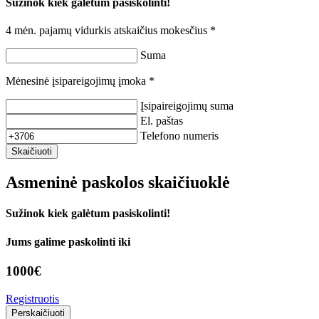
Sužinok kiek galėtum pasiskolinti!
4 mėn. pajamų vidurkis atskaičius mokesčius *
Suma
Mėnesinė įsipareigojimų įmoka *
Įsipaireigojimų suma
El. paštas
Telefono numeris
Skaičiuoti
Asmeninė paskolos skaičiuoklė
Sužinok kiek galėtum pasiskolinti!
Jums galime paskolinti iki
1000
€
Registruotis
Perskaičiuoti