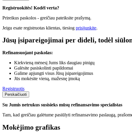
Registruokitės! Kodėl verta?
Prireikus paskolos - greičiau pateiksite prašymą.
Jeigu esate registruotas klientas, tiesiog
prisijunkite
.
Jūsų įsipareigojimai per dideli, todėl siūl
Refinansuojant paskolas:
Kiekvieną mėnesį Jums liks daugiau pinigų
Galėsite pasiskolinti papildomai
Galime apjungti visus Jūsų įsipareigojimus
Jūs mokėsite vieną, mažesnę įmoką
Registruotis
Perskaičiuoti
Su Jumis netrukus susisieks mūsų refinansavimo specialistas
Tam, kad greičiau galėtume pasiūlyti refinansavimo paslaugą, prašome
Mokėjimo grafikas