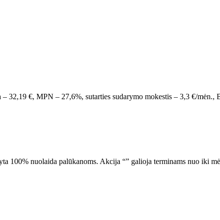
moka – 32,19 €, MPN – 27,6%, sutarties sudarymo mokestis – 3,3 €/m
aikyta 100% nuolaida palūkanoms.
Akcija “
” galioja terminams nuo
iki
mė