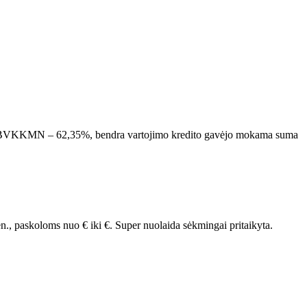
ėn., BVKKMN – 62,35%, bendra vartojimo kredito gavėjo mokama suma
n., paskoloms nuo
€ iki
€.
Super nuolaida sėkmingai pritaikyta.