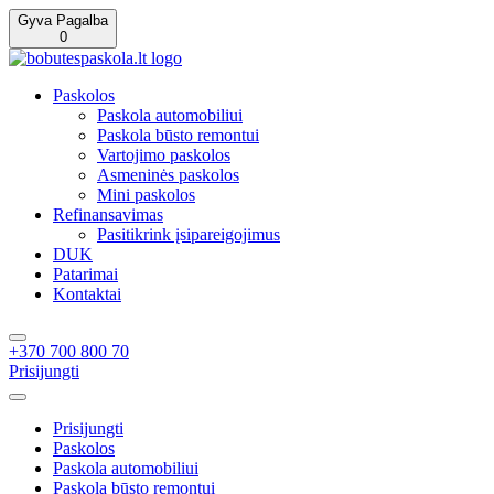
Gyva Pagalba
0
Paskolos
Paskola automobiliui
Paskola būsto remontui
Vartojimo paskolos
Asmeninės paskolos
Mini paskolos
Refinansavimas
Pasitikrink įsipareigojimus
DUK
Patarimai
Kontaktai
+370 700 800 70
Prisijungti
Prisijungti
Paskolos
Paskola automobiliui
Paskola būsto remontui