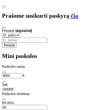
Prašome susikurti paskyrą
čia
Priminti
slaptažodį
Priminti
Mini paskolos
Paskolos suma
€
50€
10000€
Paskolos terminas
84
mėn.