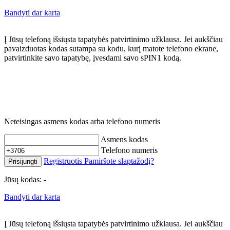
Bandyti dar karta
Į Jūsų telefoną išsiųsta tapatybės patvirtinimo užklausa. Jei aukščiau
pavaizduotas kodas sutampa su kodu, kurį matote telefono ekrane,
patvirtinkite savo tapatybę, įvesdami savo sPIN1 kodą.
Neteisingas asmens kodas arba telefono numeris
Asmens kodas
Telefono numeris
Registruotis
Pamiršote slaptažodį?
Prisijungti
Jūsų kodas:
-
Bandyti dar karta
Į Jūsų telefoną išsiųsta tapatybės patvirtinimo užklausa. Jei aukščiau