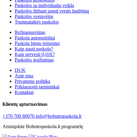
Paskolos su individualia veikla
Paskolos dirbant pagal verslo liudijimą
Paskolos vestuvėms
Trumpalaikės paskolos
Refinansavimas
Paskola automobiliui
Paskola būsto remontui
Kaip gauti paskolą?
Kaip pervesti 0,01€?
Paskolos grąžinimas
DUK
Apie mus
Privatumo politika
Priklausomi tarpininkai
Kontaktai
Klientų aptarnavimas
+370 700 80070
info@bobutespaskola.lt
Atsisiųskite Bobutespaskola.lt programėlę