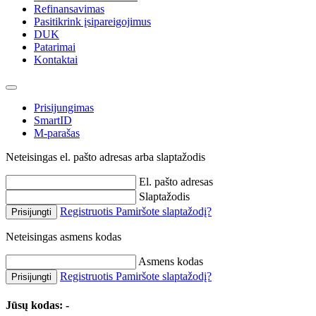
Refinansavimas
Pasitikrink įsipareigojimus
DUK
Patarimai
Kontaktai
Prisijungimas
SmartID
M-parašas
Neteisingas el. pašto adresas arba slaptažodis
El. pašto adresas
Slaptažodis
Registruotis
Pamiršote slaptažodį?
Prisijungti
Neteisingas asmens kodas
Asmens kodas
Registruotis
Pamiršote slaptažodį?
Prisijungti
Jūsų kodas:
-