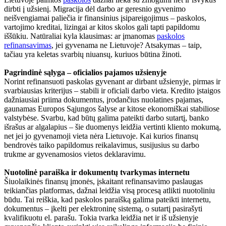
dirbti į užsienį. Migracija dėl darbo ar geresnio gyvenimo
neišvengiamai paliečia ir finansinius įsipareigojimus – paskolos,
vartojimo kreditai, lizingai ar kitos skolos gali tapti papildomu
iššūkiu. Natūraliai kyla klausimas: ar įmanomas
paskolos
refinansavimas
, jei gyvenama ne Lietuvoje? Atsakymas – taip,
tačiau yra keletas svarbių niuansų, kuriuos būtina žinoti.
Pagrindinė sąlyga – oficialios pajamos užsienyje
Norint refinansuoti paskolas gyvenant ar dirbant užsienyje, pirmas ir
svarbiausias kriterijus – stabili ir oficiali darbo vieta. Kredito įstaigos
dažniausiai priima dokumentus, įrodančius nuolatines pajamas,
gaunamas Europos Sąjungos šalyse ar kitose ekonomiškai stabiliose
valstybėse. Svarbu, kad būtų galima pateikti darbo sutartį, banko
išrašus ar algalapius – šie duomenys leidžia vertinti kliento mokumą,
net jei jo gyvenamoji vieta nėra Lietuvoje. Kai kurios finansų
bendrovės taiko papildomus reikalavimus, susijusius su darbo
trukme ar gyvenamosios vietos deklaravimu.
Nuotolinė paraiška ir dokumentų tvarkymas internetu
Šiuolaikinės finansų įmonės, įskaitant refinansavimo paslaugas
teikiančias platformas, dažnai leidžia visą procesą atlikti nuotoliniu
būdu. Tai reiškia, kad paskolos paraišką galima pateikti internetu,
dokumentus – įkelti per elektroninę sistemą, o sutartį pasirašyti
kvalifikuotu el. parašu. Tokia tvarka leidžia net ir iš užsienyje