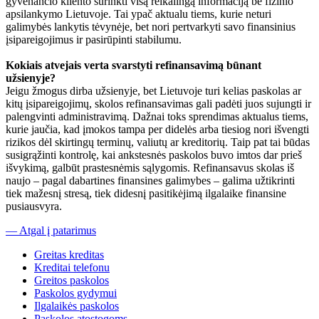
gyvenančio kliento surinkti visą reikalingą informaciją be fizinio
apsilankymo Lietuvoje. Tai ypač aktualu tiems, kurie neturi
galimybės lankytis tėvynėje, bet nori pertvarkyti savo finansinius
įsipareigojimus ir pasirūpinti stabilumu.
Kokiais atvejais verta svarstyti refinansavimą būnant
užsienyje?
Jeigu žmogus dirba užsienyje, bet Lietuvoje turi kelias paskolas ar
kitų įsipareigojimų, skolos refinansavimas gali padėti juos sujungti ir
palengvinti administravimą. Dažnai toks sprendimas aktualus tiems,
kurie jaučia, kad įmokos tampa per didelės arba tiesiog nori išvengti
rizikos dėl skirtingų terminų, valiutų ar kreditorių. Taip pat tai būdas
susigrąžinti kontrolę, kai ankstesnės paskolos buvo imtos dar prieš
išvykimą, galbūt prastesnėmis sąlygomis. Refinansavus skolas iš
naujo – pagal dabartines finansines galimybes – galima užtikrinti
tiek mažesnį stresą, tiek didesnį pasitikėjimą ilgalaike finansine
pusiausvyra.
— Atgal į patarimus
Greitas kreditas
Kreditai telefonu
Greitos paskolos
Paskolos gydymui
Ilgalaikės paskolos
Paskolos atostogoms