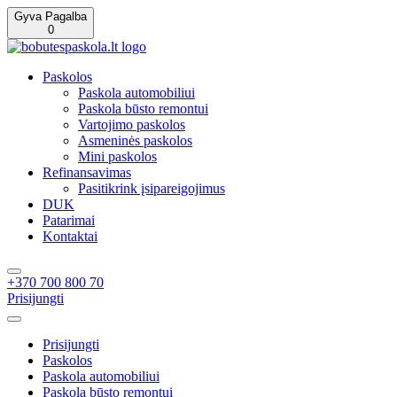
Gyva Pagalba
0
Paskolos
Paskola automobiliui
Paskola būsto remontui
Vartojimo paskolos
Asmeninės paskolos
Mini paskolos
Refinansavimas
Pasitikrink įsipareigojimus
DUK
Patarimai
Kontaktai
+370 700 800 70
Prisijungti
Prisijungti
Paskolos
Paskola automobiliui
Paskola būsto remontui