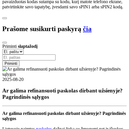
pavaizduotas kodas sutampa su kodu, kurį matote telefono ekrane,
patvirtinkite savo tapatybę, įvesdami savo sPIN1 arba sPIN2 kodą.
Prašome susikurti paskyrą
čia
Priminti
slaptažodį
Priminti
2025-08-20
Ar galima refinansuoti paskolas dirbant užsienyje?
Pagrindinės sąlygos
Ar galima refinansuoti paskolas dirbant užsienyje? Pagrindinės
sąlygos
Lietuvoje paimtos
paskolos
dažnai lieka su žmogumi net ir išvykus