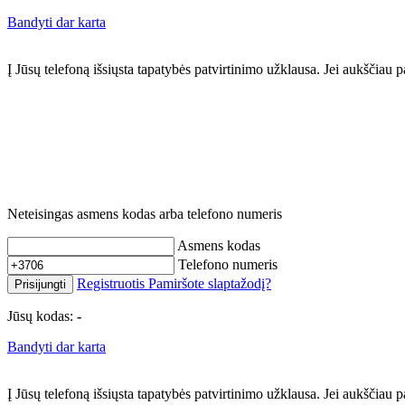
Bandyti dar karta
Į Jūsų telefoną išsiųsta tapatybės patvirtinimo užklausa. Jei aukščia
Neteisingas asmens kodas arba telefono numeris
Asmens kodas
Telefono numeris
Registruotis
Pamiršote slaptažodį?
Prisijungti
Jūsų kodas:
-
Bandyti dar karta
Į Jūsų telefoną išsiųsta tapatybės patvirtinimo užklausa. Jei aukščia