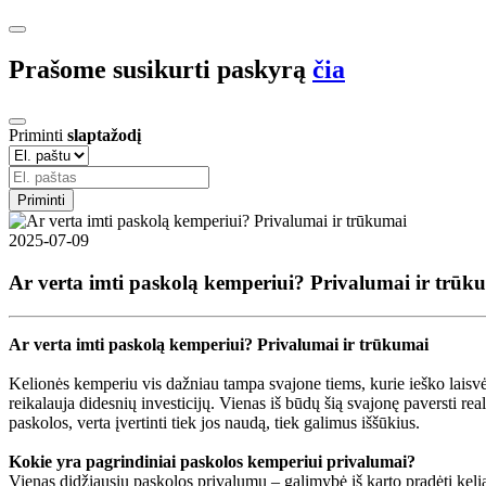
Prašome susikurti paskyrą
čia
Priminti
slaptažodį
Priminti
2025-07-09
Ar verta imti paskolą kemperiui? Privalumai ir trūk
Ar verta imti paskolą kemperiui? Privalumai ir trūkumai
Kelionės kemperiu vis dažniau tampa svajone tiems, kurie ieško laisvės
reikalauja didesnių investicijų. Vienas iš būdų šią svajonę paversti re
paskolos, verta įvertinti tiek jos naudą, tiek galimus iššūkius.
Kokie yra pagrindiniai paskolos kemperiui privalumai?
Vienas didžiausių paskolos privalumų – galimybė iš karto pradėti keliau