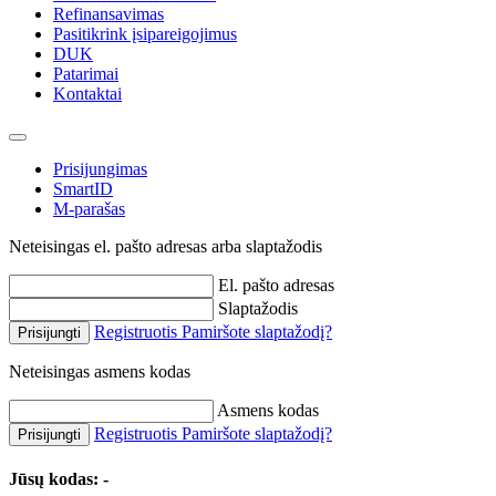
Refinansavimas
Pasitikrink įsipareigojimus
DUK
Patarimai
Kontaktai
Prisijungimas
SmartID
M-parašas
Neteisingas el. pašto adresas arba slaptažodis
El. pašto adresas
Slaptažodis
Registruotis
Pamiršote slaptažodį?
Prisijungti
Neteisingas asmens kodas
Asmens kodas
Registruotis
Pamiršote slaptažodį?
Prisijungti
Jūsų kodas:
-