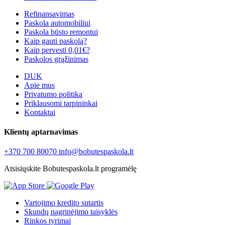
Refinansavimas
Paskola automobiliui
Paskola būsto remontui
Kaip gauti paskolą?
Kaip pervesti 0,01€?
Paskolos grąžinimas
DUK
Apie mus
Privatumo politika
Priklausomi tarpininkai
Kontaktai
Klientų aptarnavimas
+370 700 80070
info@bobutespaskola.lt
Atsisiųskite Bobutespaskola.lt programėlę
Vartojimo kredito sutartis
Skundų nagrinėjimo taisyklės
Rinkos tyrimai