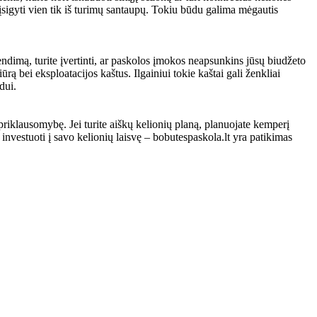
 įsigyti vien tik iš turimų santaupų. Tokiu būdu galima mėgautis
rendimą, turite įvertinti, ar paskolos įmokos neapsunkins jūsų biudžeto
ūrą bei eksploatacijos kaštus. Ilgainiui tokie kaštai gali ženkliai
dui.
nepriklausomybę. Jei turite aiškų kelionių planą, planuojate kemperį
e investuoti į savo kelionių laisvę – bobutespaskola.lt yra patikimas