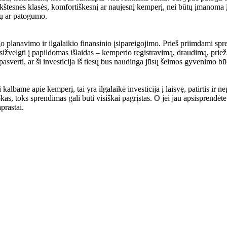
 aukštesnės klasės, komfortiškesnį ar naujesnį kemperį, nei būtų įmanoma
ų ar patogumo.
ngo planavimo ir ilgalaikio finansinio įsipareigojimo. Prieš priimdami sp
atsižvelgti į papildomas išlaidas – kemperio registravimą, draudimą, prieži
 pasverti, ar ši investicija iš tiesų bus naudinga jūsų šeimos gyvenimo bū
kalbame apie kemperį, tai yra ilgalaikė investicija į laisvę, patirtis ir 
okas, toks sprendimas gali būti visiškai pagrįstas. O jei jau apsisprendėt
aprastai.