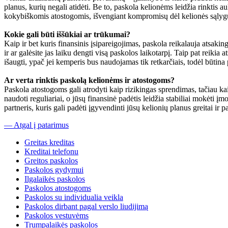
planus, kurių negali atidėti. Be to, paskola kelionėms leidžia rinktis
kokybiškomis atostogomis, išvengiant kompromisų dėl kelionės sąlyg
Kokie gali būti iššūkiai ar trūkumai?
Kaip ir bet kuris finansinis įsipareigojimas, paskola reikalauja atsaki
ir ar galėsite jas laiku dengti visą paskolos laikotarpį. Taip pat reikia 
išaugti, ypač jei kemperis bus naudojamas tik retkarčiais, todėl būtina
Ar verta rinktis paskolą kelionėms ir atostogoms?
Paskola atostogoms gali atrodyti kaip rizikingas sprendimas, tačiau kai 
naudoti reguliariai, o jūsų finansinė padėtis leidžia stabiliai mokėti įm
partneris, kuris gali padėti įgyvendinti jūsų kelionių planus greitai ir p
— Atgal į patarimus
Greitas kreditas
Kreditai telefonu
Greitos paskolos
Paskolos gydymui
Ilgalaikės paskolos
Paskolos atostogoms
Paskolos su individualia veikla
Paskolos dirbant pagal verslo liudijimą
Paskolos vestuvėms
Trumpalaikės paskolos