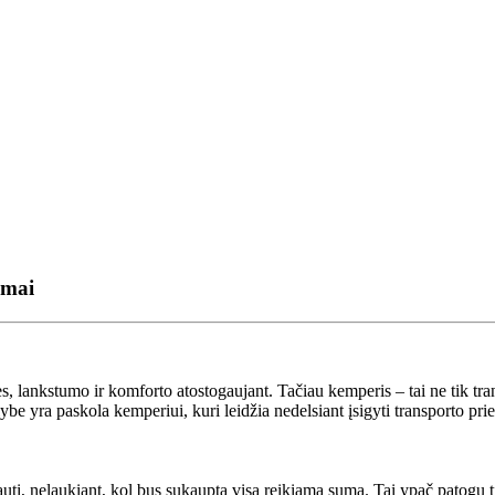
umai
, lankstumo ir komforto atostogaujant. Tačiau kemperis – tai ne tik tran
alybe yra paskola kemperiui, kuri leidžia nedelsiant įsigyti transporto p
ti, nelaukiant, kol bus sukaupta visa reikiama suma. Tai ypač patogu tie