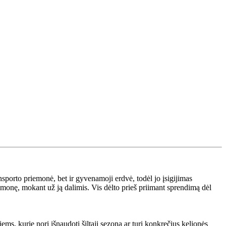
sporto priemonė, bet ir gyvenamoji erdvė, todėl jo įsigijimas
riemonę, mokant už ją dalimis. Vis dėlto prieš priimant sprendimą dėl
ms, kurie nori išnaudoti šiltąjį sezoną ar turi konkrečius kelionės