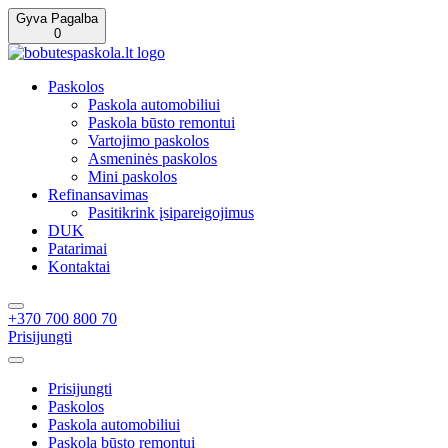
Gyva Pagalba
0
Paskolos
Paskola automobiliui
Paskola būsto remontui
Vartojimo paskolos
Asmeninės paskolos
Mini paskolos
Refinansavimas
Pasitikrink įsipareigojimus
DUK
Patarimai
Kontaktai
+370 700 800 70
Prisijungti
Prisijungti
Paskolos
Paskola automobiliui
Paskola būsto remontui