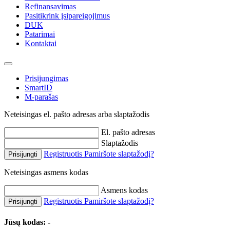
Refinansavimas
Pasitikrink įsipareigojimus
DUK
Patarimai
Kontaktai
Prisijungimas
SmartID
M-parašas
Neteisingas el. pašto adresas arba slaptažodis
El. pašto adresas
Slaptažodis
Registruotis
Pamiršote slaptažodį?
Prisijungti
Neteisingas asmens kodas
Asmens kodas
Registruotis
Pamiršote slaptažodį?
Prisijungti
Jūsų kodas:
-