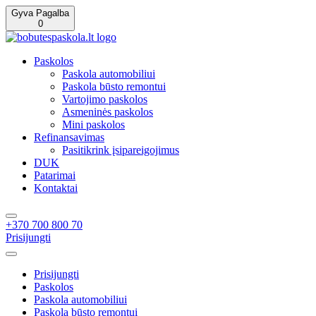
Gyva Pagalba
0
Paskolos
Paskola automobiliui
Paskola būsto remontui
Vartojimo paskolos
Asmeninės paskolos
Mini paskolos
Refinansavimas
Pasitikrink įsipareigojimus
DUK
Patarimai
Kontaktai
+370 700 800 70
Prisijungti
Prisijungti
Paskolos
Paskola automobiliui
Paskola būsto remontui