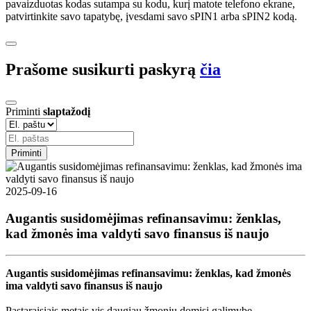
pavaizduotas kodas sutampa su kodu, kurį matote telefono ekrane,
patvirtinkite savo tapatybę, įvesdami savo sPIN1 arba sPIN2 kodą.
Prašome susikurti paskyrą
čia
Priminti
slaptažodį
Priminti
2025-09-16
Augantis susidomėjimas refinansavimu: ženklas,
kad žmonės ima valdyti savo finansus iš naujo
Augantis susidomėjimas refinansavimu: ženklas, kad žmonės
ima valdyti savo finansus iš naujo
Pastaraisiais metais vis daugiau žmonių domisi galimybe