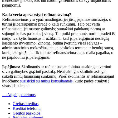
mėnesines įmokas, kas itin naudinga šeimoms su svyruojančiomis
pajamomis.
Kada verta apsvarstyti refinansavimą?
Refinansavimas yra ypač naudingas, jei jūsų pajamos sumažėjo, o
turimi įsipareigojimai pradėjo kelti sunkumų. Taip pat verta
refinansuoti, jei matote galimybę sumažinti palūkanų normą ar
sujungti kelias paskolas į vieną. Tai puiki priemonė, norint pradėti iš
naujo tvarkytis finansus ir užtikrinti, kad įsipareigojimai neslėgtų
kasdienio gyvenimo. Žinoma, būtina įvertinti visas sąlygas –
administracinius mokesčius, naują paskolos terminą ir bendrą sumą,
kurią teks grąžinti. Tik tuomet refinansavimas taps realia pagalba, o
ne papildomu įsipareigojimu.
Įspėjimas:
Skolinantis ar refinansuojant būtina atsakingai įvertinti
savo galimybes grąžinti paskolą. Neatsakingas skolinimasis gali
sukelti rimtų finansinių sunkumų. Prieš skolinantis ar refinansuojant
kviečiame
susisiekti su mūsų konsultantais
, kurie padės atsakyti į
visus klausimus.
— Atgal į patarimus
Greitas kreditas
Kreditai telefonu
Greitos paskolos
Paskolos gydymui