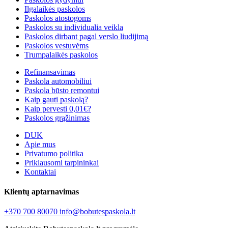
Ilgalaikės paskolos
Paskolos atostogoms
Paskolos su individualia veikla
Paskolos dirbant pagal verslo liudijimą
Paskolos vestuvėms
Trumpalaikės paskolos
Refinansavimas
Paskola automobiliui
Paskola būsto remontui
Kaip gauti paskolą?
Kaip pervesti 0,01€?
Paskolos grąžinimas
DUK
Apie mus
Privatumo politika
Priklausomi tarpininkai
Kontaktai
Klientų aptarnavimas
+370 700 80070
info@bobutespaskola.lt