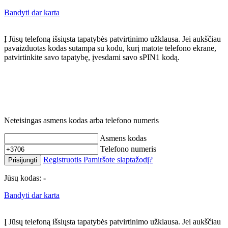
Bandyti dar karta
Į Jūsų telefoną išsiųsta tapatybės patvirtinimo užklausa. Jei aukščiau
pavaizduotas kodas sutampa su kodu, kurį matote telefono ekrane,
patvirtinkite savo tapatybę, įvesdami savo sPIN1 kodą.
Neteisingas asmens kodas arba telefono numeris
Asmens kodas
Telefono numeris
Registruotis
Pamiršote slaptažodį?
Prisijungti
Jūsų kodas:
-
Bandyti dar karta
Į Jūsų telefoną išsiųsta tapatybės patvirtinimo užklausa. Jei aukščiau