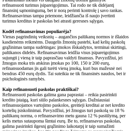
refinansuoti turimus įsipareigojimus. Tai rodo ne tik didėjantį
finansinį sąmoningumą, bet ir norą perimti kontrolę į savo rankas.
Refinansavimas tampa priemone, leidžiančia iš naujo įvertinti
turimus kreditus ir paskolas bei atrasti geresnes sąlygas.
Kodėl refinansavimas populiarėja?
Vienas pagrindinių veiksnių – augančios palūkanų normos ir išlaidos
kasdienėms reikmėms. Daugelis žmonių pastebi, kad kelių paskolų
grąžinimas tampa sudėtingas: įmokos išskaidytos, terminai skirtingi,
palūkanos didelės. Refinansavimas leidžia visus įsipareigojimus
sujungti į vieną ir taip paprasčiau valdyti finansus. Pavyzdžiui, jei
žmogus moka tris atskiras įmokas po 100, 150 ir 200 eurų,
refinansuodamas jis gali turėti vieną įmoką, kuri bus mažesnė nei
bendras 450 eurų dydis. Tai suteikia ne tik finansinės naudos, bet ir
psichologinės ramybės.
Kaip refinansuoti paskolas praktiškai?
Refinansuoti paskolas galima gana paprastai – reikia pasirinkti
kredito įstaigą, kuri siūlo palankesnes sąlygas. Dažniausiai
refinansuojamos vartojimo paskolos, greitieji kreditai ar net kredito
kortelių įsiskolinimai. Pavyzdžiui, jei žmogus turi paskolą su 18 %
palūkanų norma, o refinansavimo metu gauna 12 % pasiūlymą, per
kelis metus sutaupoma šimtai eurų. Be to, refinansavus paskolas,
galima pasirinkti ilgesnį grąžinimo laikotarpį ir taip sumažinti