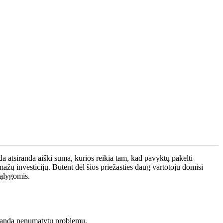
ada atsiranda aiški suma, kurios reikia tam, kad pavyktų pakelti
žų investicijų. Būtent dėl šios priežasties daug vartotojų domisi
sąlygomis.
siranda nenumatytų problemų.