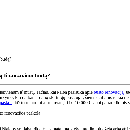
sią finansavimo būdą?
iekvienam iš mūsų. Tačiau, kai kalba pasisuka apie
būsto renovaciją
, t
kymo, kiti darbai ar daug skirtingų paslaugų, šiems darbams reikia nema
 paskolą
būsto remontui ar renovacijai iki 10 000 € labai patraukliomis 
to renovacijos paskola.
 išlaidos yra labai didelės, sąmata ima viršyti pradinį biudžetą arba at