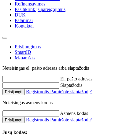
Refinansavimas
Pasitikrink įsipareigojimus
DUK
Patarimai
Kontaktai
Prisijungimas
SmartID
M-parašas
Neteisingas el. pašto adresas arba slaptažodis
El. pašto adresas
Slaptažodis
Registruotis
Pamiršote slaptažodį?
Prisijungti
Neteisingas asmens kodas
Asmens kodas
Registruotis
Pamiršote slaptažodį?
Prisijungti
Jūsų kodas:
-