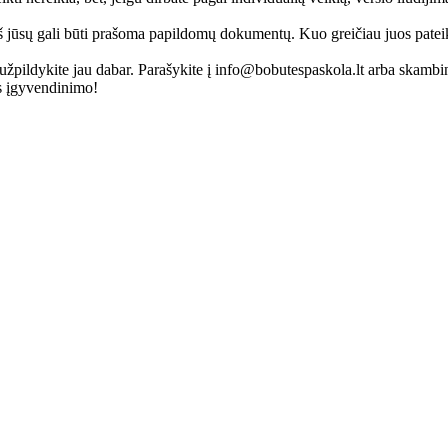
š jūsų gali būti prašoma papildomų dokumentų. Kuo greičiau juos pateiksi
užpildykite jau dabar. Parašykite į
info@bobutespaskola.lt
arba skambink
jos įgyvendinimo!