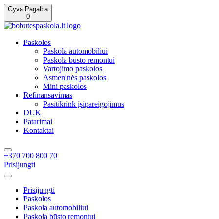
Gyva Pagalba
0
Paskolos
Paskola automobiliui
Paskola būsto remontui
Vartojimo paskolos
Asmeninės paskolos
Mini paskolos
Refinansavimas
Pasitikrink įsipareigojimus
DUK
Patarimai
Kontaktai
+370 700 800 70
Prisijungti
Prisijungti
Paskolos
Paskola automobiliui
Paskola būsto remontui