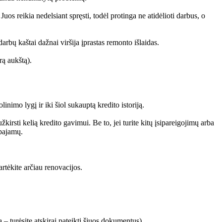
uos reikia nedelsiant spręsti, todėl protinga ne atidėlioti darbus, o
arbų kaštai dažnai viršija įprastas remonto išlaidas.
rą aukštą).
inimo lygį ir iki šiol sukauptą kredito istoriją.
kirsti kelią kredito gavimui. Be to, jei turite kitų įsipareigojimų arba
 pajamų.
rtėkite arčiau renovacijos.
ą – turėsite atskirai pateikti šiuos dokumentus).