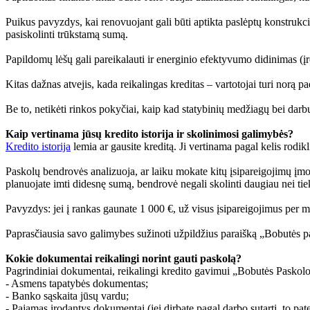
Puikus pavyzdys, kai renovuojant gali būti aptikta paslėptų konstrukcini
pasiskolinti trūkstamą sumą.
Papildomų lėšų gali pareikalauti ir energinio efektyvumo didinimas (įren
Kitas dažnas atvejis, kada reikalingas kreditas – vartotojai turi norą pa
Be to, netikėti rinkos pokyčiai, kaip kad statybinių medžiagų bei darbų
Kaip vertinama jūsų kredito istorija ir skolinimosi galimybės?
Kredito istorija
lemia ar gausite kreditą. Ji vertinama pagal kelis rodikl
Paskolų bendrovės analizuoja, ar laiku mokate kitų įsipareigojimų įmokas
planuojate imti didesnę sumą, bendrovė negali skolinti daugiau nei 
Pavyzdys: jei į rankas gaunate 1 000 €, už visus įsipareigojimus per m
Paprasčiausia savo galimybes sužinoti užpildžius paraišką „Bobutės pas
Kokie dokumentai reikalingi norint gauti paskolą?
Pagrindiniai dokumentai, reikalingi kredito gavimui „Bobutės Paskolo
- Asmens tapatybės dokumentas;
- Banko sąskaita jūsų vardu;
- Pajamas įrodantys dokumentai (jei dirbate pagal darbo sutartį, to patei