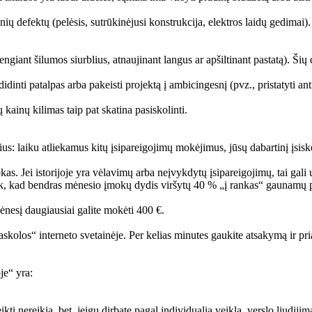
ų defektų (pelėsis, sutrūkinėjusi konstrukcija, elektros laidų gedimai). J
giant šilumos siurblius, atnaujinant langus ar apšiltinant pastatą). Šių d
didinti patalpas arba pakeisti projektą į ambicingesnį (pvz., pristatyti ant
 kainų kilimas taip pat skatina pasiskolinti.
ius: laiku atliekamus kitų įsipareigojimų mokėjimus, jūsų dabartinį įsiskol
. Jei istorijoje yra vėlavimų arba neįvykdytų įsipareigojimų, tai gali už
tiek, kad bendras mėnesio įmokų dydis viršytų 40 % „į rankas“ gaunamų
ėnesį daugiausiai galite mokėti 400 €.
kolos“ interneto svetainėje. Per kelias minutes gaukite atsakymą ir pria
je“ yra:
kti nereikia, bet, jeigu dirbate pagal individualią veiklą, verslo liudijim