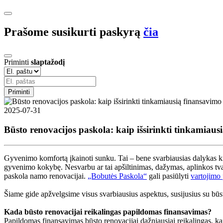
Prašome susikurti paskyrą
čia
Priminti
slaptažodį
Priminti
2025-07-31
Būsto renovacijos paskola: kaip išsirinkti tinkamiau
Gyvenimo komfortą įkainoti sunku. Tai – bene svarbiausias dalykas k
gyvenimo kokybę. Nesvarbu ar tai apšiltinimas, dažymas, aplinkos tvar
paskola namo renovacijai.
„Bobutės Paskola“
gali pasiūlyti
vartojimo
Šiame gide apžvelgsime visus svarbiausius aspektus, susijusius su būs
Kada būsto renovacijai reikalingas papildomas finansavimas?
Papildomas finansavimas būsto renovacijai dažniausiai reikalingas, kai