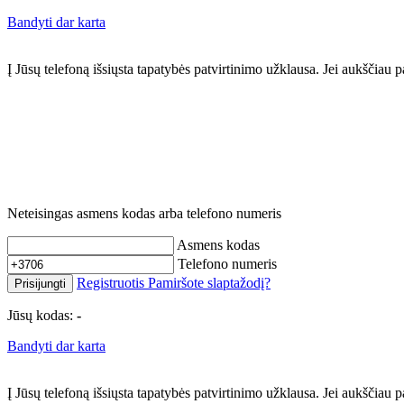
Bandyti dar karta
Į Jūsų telefoną išsiųsta tapatybės patvirtinimo užklausa. Jei aukščia
Neteisingas asmens kodas arba telefono numeris
Asmens kodas
Telefono numeris
Registruotis
Pamiršote slaptažodį?
Prisijungti
Jūsų kodas:
-
Bandyti dar karta
Į Jūsų telefoną išsiųsta tapatybės patvirtinimo užklausa. Jei aukščia