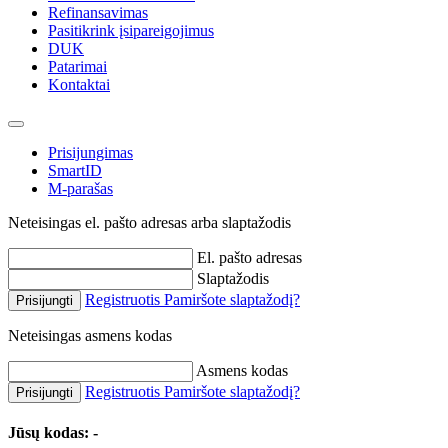
Refinansavimas
Pasitikrink įsipareigojimus
DUK
Patarimai
Kontaktai
Prisijungimas
SmartID
M-parašas
Neteisingas el. pašto adresas arba slaptažodis
El. pašto adresas
Slaptažodis
Registruotis
Pamiršote slaptažodį?
Prisijungti
Neteisingas asmens kodas
Asmens kodas
Registruotis
Pamiršote slaptažodį?
Prisijungti
Jūsų kodas:
-