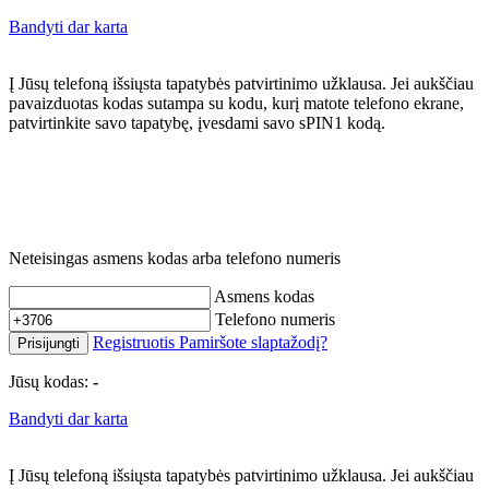
Bandyti dar karta
Į Jūsų telefoną išsiųsta tapatybės patvirtinimo užklausa. Jei aukščiau
pavaizduotas kodas sutampa su kodu, kurį matote telefono ekrane,
patvirtinkite savo tapatybę, įvesdami savo sPIN1 kodą.
Neteisingas asmens kodas arba telefono numeris
Asmens kodas
Telefono numeris
Registruotis
Pamiršote slaptažodį?
Prisijungti
Jūsų kodas:
-
Bandyti dar karta
Į Jūsų telefoną išsiųsta tapatybės patvirtinimo užklausa. Jei aukščiau