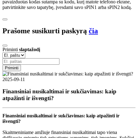
pavaizduotas kodas sutampa su kodu, kurį matote telefono ekrane,
patvirtinkite savo tapatybę, įvesdami savo sPIN1 arba sPIN2 kodą.
Prašome susikurti paskyrą
čia
Priminti
slaptažodį
Priminti
2025-09-11
Finansiniai nusikaltimai ir sukčiavimas: kaip
atpažinti ir išvengti?
Finansiniai nusikaltimai ir sukčiavimas: kaip atpažinti ir
išvengti?
Skaitmeniniame amžiuje finansiniai nusikaltimai tapo viena
didžiausių grėsmių tiek privatiems asmenims, tiek įmonėms. Sukčiai