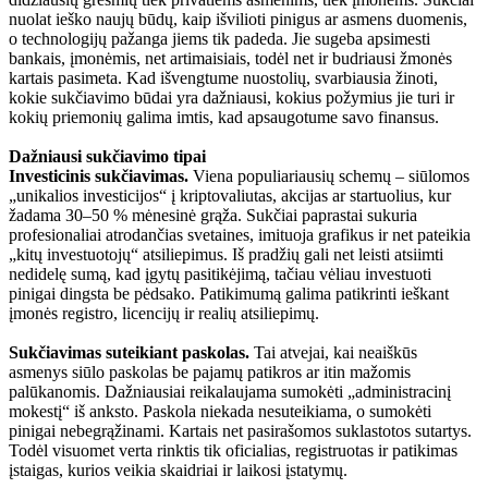
nuolat ieško naujų būdų, kaip išvilioti pinigus ar asmens duomenis,
o technologijų pažanga jiems tik padeda. Jie sugeba apsimesti
bankais, įmonėmis, net artimaisiais, todėl net ir budriausi žmonės
kartais pasimeta. Kad išvengtume nuostolių, svarbiausia žinoti,
kokie sukčiavimo būdai yra dažniausi, kokius požymius jie turi ir
kokių priemonių galima imtis, kad apsaugotume savo finansus.
Dažniausi sukčiavimo tipai
Investicinis sukčiavimas.
Viena populiariausių schemų – siūlomos
„unikalios investicijos“ į kriptovaliutas, akcijas ar startuolius, kur
žadama 30–50 % mėnesinė grąža. Sukčiai paprastai sukuria
profesionaliai atrodančias svetaines, imituoja grafikus ir net pateikia
„kitų investuotojų“ atsiliepimus. Iš pradžių gali net leisti atsiimti
nedidelę sumą, kad įgytų pasitikėjimą, tačiau vėliau investuoti
pinigai dingsta be pėdsako. Patikimumą galima patikrinti ieškant
įmonės registro, licencijų ir realių atsiliepimų.
Sukčiavimas suteikiant paskolas.
Tai atvejai, kai neaiškūs
asmenys siūlo paskolas be pajamų patikros ar itin mažomis
palūkanomis. Dažniausiai reikalaujama sumokėti „administracinį
mokestį“ iš anksto. Paskola niekada nesuteikiama, o sumokėti
pinigai nebegrąžinami. Kartais net pasirašomos suklastotos sutartys.
Todėl visuomet verta rinktis tik oficialias, registruotas ir patikimas
įstaigas, kurios veikia skaidriai ir laikosi įstatymų.