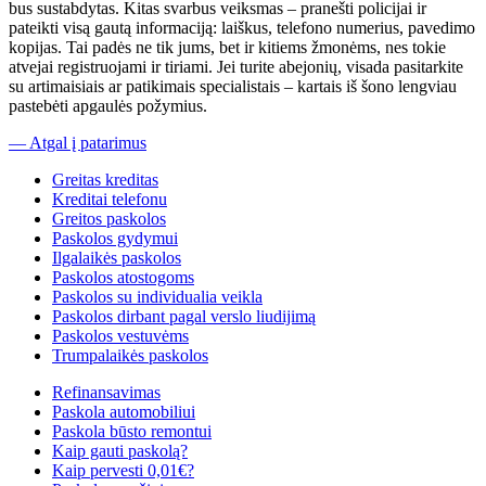
bus sustabdytas. Kitas svarbus veiksmas – pranešti policijai ir
pateikti visą gautą informaciją: laiškus, telefono numerius, pavedimo
kopijas. Tai padės ne tik jums, bet ir kitiems žmonėms, nes tokie
atvejai registruojami ir tiriami. Jei turite abejonių, visada pasitarkite
su artimaisiais ar patikimais specialistais – kartais iš šono lengviau
pastebėti apgaulės požymius.
— Atgal į patarimus
Greitas kreditas
Kreditai telefonu
Greitos paskolos
Paskolos gydymui
Ilgalaikės paskolos
Paskolos atostogoms
Paskolos su individualia veikla
Paskolos dirbant pagal verslo liudijimą
Paskolos vestuvėms
Trumpalaikės paskolos
Refinansavimas
Paskola automobiliui
Paskola būsto remontui
Kaip gauti paskolą?
Kaip pervesti 0,01€?