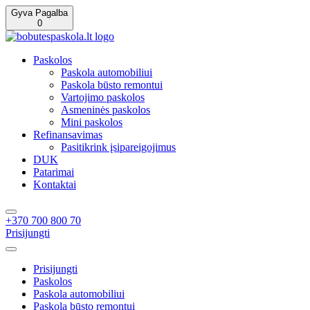
Gyva Pagalba
0
Paskolos
Paskola automobiliui
Paskola būsto remontui
Vartojimo paskolos
Asmeninės paskolos
Mini paskolos
Refinansavimas
Pasitikrink įsipareigojimus
DUK
Patarimai
Kontaktai
+370 700 800 70
Prisijungti
Prisijungti
Paskolos
Paskola automobiliui
Paskola būsto remontui