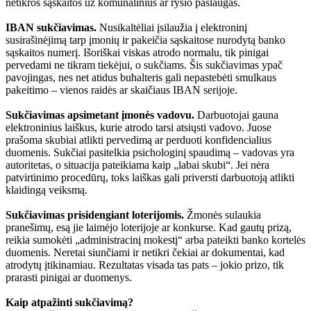
netikros sąskaitos už komunalinius ar ryšio paslaugas.
IBAN sukčiavimas.
Nusikaltėliai įsilaužia į elektroninį
susirašinėjimą tarp įmonių ir pakeičia sąskaitose nurodytą banko
sąskaitos numerį. Išoriškai viskas atrodo normalu, tik pinigai
pervedami ne tikram tiekėjui, o sukčiams. Šis sukčiavimas ypač
pavojingas, nes net atidus buhalteris gali nepastebėti smulkaus
pakeitimo – vienos raidės ar skaičiaus IBAN serijoje.
Sukčiavimas apsimetant įmonės vadovu.
Darbuotojai gauna
elektroninius laiškus, kurie atrodo tarsi atsiųsti vadovo. Juose
prašoma skubiai atlikti pervedimą ar perduoti konfidencialius
duomenis. Sukčiai pasitelkia psichologinį spaudimą – vadovas yra
autoritetas, o situacija pateikiama kaip „labai skubi“. Jei nėra
patvirtinimo procedūrų, toks laiškas gali priversti darbuotoją atlikti
klaidingą veiksmą.
Sukčiavimas prisidengiant loterijomis.
Žmonės sulaukia
pranešimų, esą jie laimėjo loterijoje ar konkurse. Kad gautų prizą,
reikia sumokėti „administracinį mokestį“ arba pateikti banko kortelės
duomenis. Neretai siunčiami ir netikri čekiai ar dokumentai, kad
atrodytų įtikinamiau. Rezultatas visada tas pats – jokio prizo, tik
prarasti pinigai ar duomenys.
Kaip atpažinti sukčiavimą?