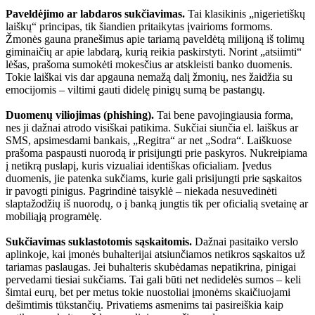
Paveldėjimo ar labdaros sukčiavimas.
Tai klasikinis „nigerietiškų
laiškų“ principas, tik šiandien pritaikytas įvairioms formoms.
Žmonės gauna pranešimus apie tariamą paveldėtą milijoną iš tolimų
giminaičių ar apie labdarą, kurią reikia paskirstyti. Norint „atsiimti“
lėšas, prašoma sumokėti mokesčius ar atskleisti banko duomenis.
Tokie laiškai vis dar apgauna nemažą dalį žmonių, nes žaidžia su
emocijomis – viltimi gauti didelę pinigų sumą be pastangų.
Duomenų viliojimas (phishing).
Tai bene pavojingiausia forma,
nes ji dažnai atrodo visiškai patikima. Sukčiai siunčia el. laiškus ar
SMS, apsimesdami bankais, „Regitra“ ar net „Sodra“. Laiškuose
prašoma paspausti nuorodą ir prisijungti prie paskyros. Nukreipiama
į netikrą puslapį, kuris vizualiai identiškas oficialiam. Įvedus
duomenis, jie patenka sukčiams, kurie gali prisijungti prie sąskaitos
ir pavogti pinigus. Pagrindinė taisyklė – niekada nesuvedinėti
slaptažodžių iš nuorodų, o į banką jungtis tik per oficialią svetainę ar
mobiliąją programėlę.
Sukčiavimas suklastotomis sąskaitomis.
Dažnai pasitaiko verslo
aplinkoje, kai įmonės buhalterijai atsiunčiamos netikros sąskaitos už
tariamas paslaugas. Jei buhalteris skubėdamas nepatikrina, pinigai
pervedami tiesiai sukčiams. Tai gali būti net nedidelės sumos – keli
šimtai eurų, bet per metus tokie nuostoliai įmonėms skaičiuojami
dešimtimis tūkstančių. Privatiems asmenims tai pasireiškia kaip