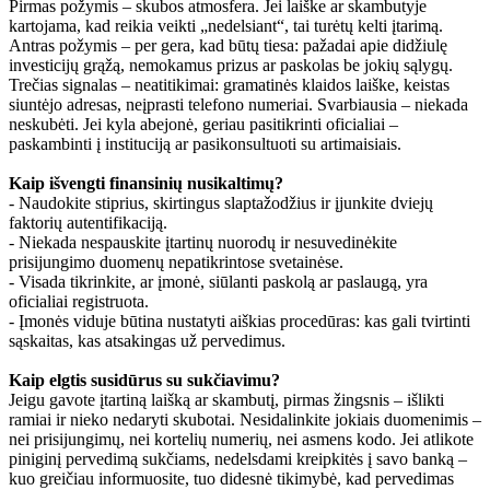
Pirmas požymis – skubos atmosfera. Jei laiške ar skambutyje
kartojama, kad reikia veikti „nedelsiant“, tai turėtų kelti įtarimą.
Antras požymis – per gera, kad būtų tiesa: pažadai apie didžiulę
investicijų grąžą, nemokamus prizus ar paskolas be jokių sąlygų.
Trečias signalas – neatitikimai: gramatinės klaidos laiške, keistas
siuntėjo adresas, neįprasti telefono numeriai. Svarbiausia – niekada
neskubėti. Jei kyla abejonė, geriau pasitikrinti oficialiai –
paskambinti į instituciją ar pasikonsultuoti su artimaisiais.
Kaip išvengti finansinių nusikaltimų?
- Naudokite stiprius, skirtingus slaptažodžius ir įjunkite dviejų
faktorių autentifikaciją.
- Niekada nespauskite įtartinų nuorodų ir nesuvedinėkite
prisijungimo duomenų nepatikrintose svetainėse.
- Visada tikrinkite, ar įmonė, siūlanti paskolą ar paslaugą, yra
oficialiai registruota.
- Įmonės viduje būtina nustatyti aiškias procedūras: kas gali tvirtinti
sąskaitas, kas atsakingas už pervedimus.
Kaip elgtis susidūrus su sukčiavimu?
Jeigu gavote įtartiną laišką ar skambutį, pirmas žingsnis – išlikti
ramiai ir nieko nedaryti skubotai. Nesidalinkite jokiais duomenimis –
nei prisijungimų, nei kortelių numerių, nei asmens kodo. Jei atlikote
piniginį pervedimą sukčiams, nedelsdami kreipkitės į savo banką –
kuo greičiau informuosite, tuo didesnė tikimybė, kad pervedimas