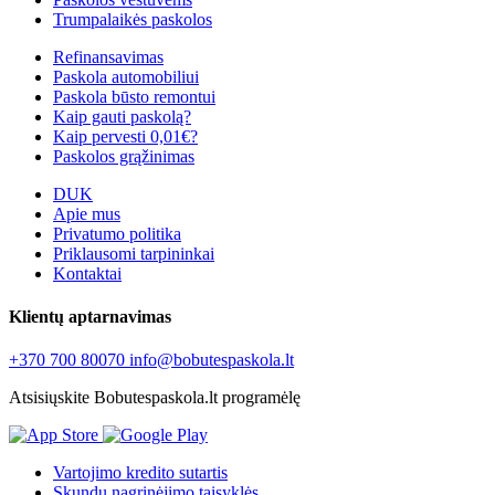
Trumpalaikės paskolos
Refinansavimas
Paskola automobiliui
Paskola būsto remontui
Kaip gauti paskolą?
Kaip pervesti 0,01€?
Paskolos grąžinimas
DUK
Apie mus
Privatumo politika
Priklausomi tarpininkai
Kontaktai
Klientų aptarnavimas
+370 700 80070
info@bobutespaskola.lt
Atsisiųskite Bobutespaskola.lt programėlę
Vartojimo kredito sutartis
Skundų nagrinėjimo taisyklės