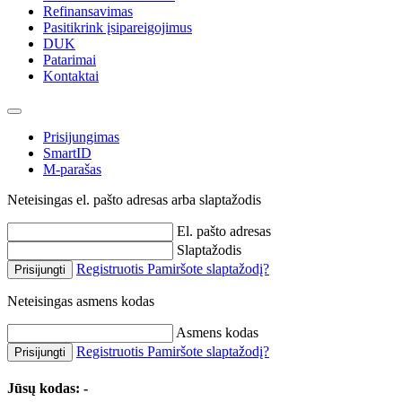
Refinansavimas
Pasitikrink įsipareigojimus
DUK
Patarimai
Kontaktai
Prisijungimas
SmartID
M-parašas
Neteisingas el. pašto adresas arba slaptažodis
El. pašto adresas
Slaptažodis
Registruotis
Pamiršote slaptažodį?
Prisijungti
Neteisingas asmens kodas
Asmens kodas
Registruotis
Pamiršote slaptažodį?
Prisijungti
Jūsų kodas:
-