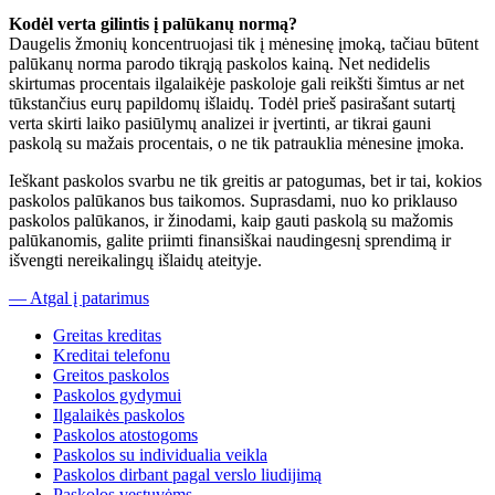
Kodėl verta gilintis į palūkanų normą?
Daugelis žmonių koncentruojasi tik į mėnesinę įmoką, tačiau būtent
palūkanų norma parodo tikrąją paskolos kainą. Net nedidelis
skirtumas procentais ilgalaikėje paskoloje gali reikšti šimtus ar net
tūkstančius eurų papildomų išlaidų. Todėl prieš pasirašant sutartį
verta skirti laiko pasiūlymų analizei ir įvertinti, ar tikrai gauni
paskolą su mažais procentais, o ne tik patrauklia mėnesine įmoka.
Ieškant paskolos svarbu ne tik greitis ar patogumas, bet ir tai, kokios
paskolos palūkanos bus taikomos. Suprasdami, nuo ko priklauso
paskolos palūkanos, ir žinodami, kaip gauti paskolą su mažomis
palūkanomis, galite priimti finansiškai naudingesnį sprendimą ir
išvengti nereikalingų išlaidų ateityje.
— Atgal į patarimus
Greitas kreditas
Kreditai telefonu
Greitos paskolos
Paskolos gydymui
Ilgalaikės paskolos
Paskolos atostogoms
Paskolos su individualia veikla
Paskolos dirbant pagal verslo liudijimą
Paskolos vestuvėms