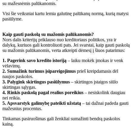
su mažesnėmis palūkanomis.
Visi šie veiksniai kartu lemia galutinę palūkanų normą, kurią matysi
pasiūlyme.
Kaip gauti paskolą su mažomis palūkanomis?
Nors dalis kriterijų priklauso nuo kreditoriaus politikos, yra ir
dalykų, kuriuos gali kontroliuoti pats. Jei svarstai, kaip gauti paskolą
su mažomis palūkanomis, verta atkreipti dėmesį į šiuos patarimus:
1. Pagerink savo kredito istoriją
– laiku mokėk įmokas ir venk
vėlavimų.
2. Sumažink turimus įsipareigojimus
prieš kreipdamasis dėl
naujos paskolos.
3. Palygink skirtingus pasiūlymus
– skirtingos įstaigos siūlo
skirtingas sąlygas.
4. Rinkis paskolą pagal realius poreikius
– nesiskolink daugiau
nei reikia.
5. Apsvarstyk galimybę pateikti užstatą
– tai dažnai padeda gauti
mažesnius procentus.
Tinkamas pasiruošimas gali ženkliai sumažinti bendrą paskolos
kainą.