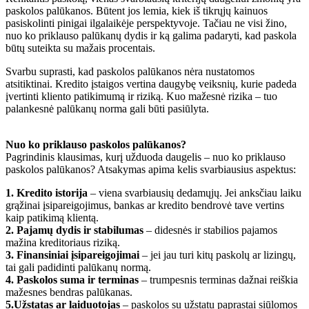
paskolos palūkanos. Būtent jos lemia, kiek iš tikrųjų kainuos
pasiskolinti pinigai ilgalaikėje perspektyvoje. Tačiau ne visi žino,
nuo ko priklauso palūkanų dydis ir ką galima padaryti, kad paskola
būtų suteikta su mažais procentais.
Svarbu suprasti, kad paskolos palūkanos nėra nustatomos
atsitiktinai. Kredito įstaigos vertina daugybę veiksnių, kurie padeda
įvertinti kliento patikimumą ir riziką. Kuo mažesnė rizika – tuo
palankesnė palūkanų norma gali būti pasiūlyta.
Nuo ko priklauso paskolos palūkanos?
Pagrindinis klausimas, kurį užduoda daugelis – nuo ko priklauso
paskolos palūkanos? Atsakymas apima kelis svarbiausius aspektus:
1. Kredito istorija
– viena svarbiausių dedamųjų. Jei anksčiau laiku
grąžinai įsipareigojimus, bankas ar kredito bendrovė tave vertins
kaip patikimą klientą.
2. Pajamų dydis ir stabilumas
– didesnės ir stabilios pajamos
mažina kreditoriaus riziką.
3. Finansiniai įsipareigojimai
– jei jau turi kitų paskolų ar lizingų,
tai gali padidinti palūkanų normą.
4. Paskolos suma ir terminas
– trumpesnis terminas dažnai reiškia
mažesnes bendras palūkanas.
5.Užstatas ar laiduotojas
– paskolos su užstatu paprastai siūlomos