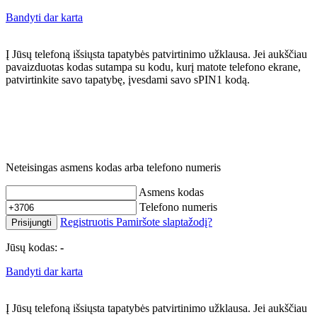
Bandyti dar karta
Į Jūsų telefoną išsiųsta tapatybės patvirtinimo užklausa. Jei aukščiau
pavaizduotas kodas sutampa su kodu, kurį matote telefono ekrane,
patvirtinkite savo tapatybę, įvesdami savo sPIN1 kodą.
Neteisingas asmens kodas arba telefono numeris
Asmens kodas
Telefono numeris
Registruotis
Pamiršote slaptažodį?
Prisijungti
Jūsų kodas:
-
Bandyti dar karta
Į Jūsų telefoną išsiųsta tapatybės patvirtinimo užklausa. Jei aukščiau