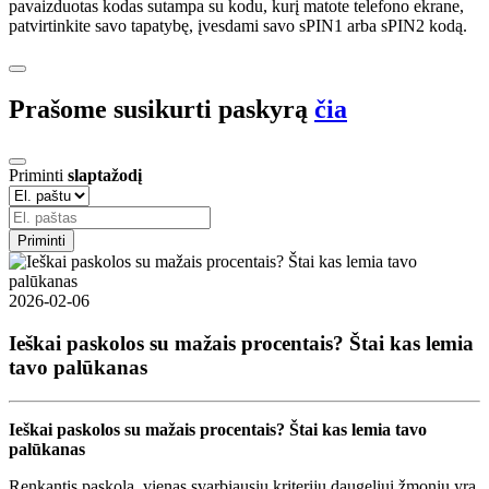
pavaizduotas kodas sutampa su kodu, kurį matote telefono ekrane,
patvirtinkite savo tapatybę, įvesdami savo sPIN1 arba sPIN2 kodą.
Prašome susikurti paskyrą
čia
Priminti
slaptažodį
Priminti
2026-02-06
Ieškai paskolos su mažais procentais? Štai kas lemia
tavo palūkanas
Ieškai paskolos su mažais procentais? Štai kas lemia tavo
palūkanas
Renkantis paskolą, vienas svarbiausių kriterijų daugeliui žmonių yra