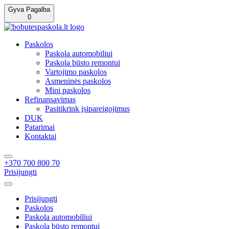
Gyva Pagalba
0
Paskolos
Paskola automobiliui
Paskola būsto remontui
Vartojimo paskolos
Asmeninės paskolos
Mini paskolos
Refinansavimas
Pasitikrink įsipareigojimus
DUK
Patarimai
Kontaktai
+370 700 800 70
Prisijungti
Prisijungti
Paskolos
Paskola automobiliui
Paskola būsto remontui