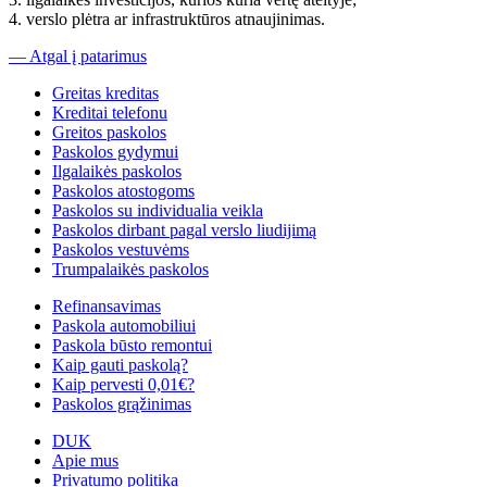
4. verslo plėtra ar infrastruktūros atnaujinimas.
— Atgal į patarimus
Greitas kreditas
Kreditai telefonu
Greitos paskolos
Paskolos gydymui
Ilgalaikės paskolos
Paskolos atostogoms
Paskolos su individualia veikla
Paskolos dirbant pagal verslo liudijimą
Paskolos vestuvėms
Trumpalaikės paskolos
Refinansavimas
Paskola automobiliui
Paskola būsto remontui
Kaip gauti paskolą?
Kaip pervesti 0,01€?
Paskolos grąžinimas
DUK
Apie mus
Privatumo politika