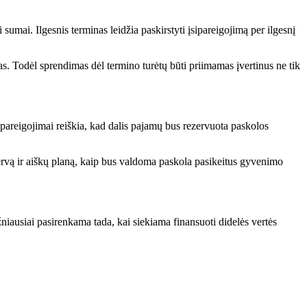
sumai. Ilgesnis terminas leidžia paskirstyti įsipareigojimą per ilgesnį
as. Todėl sprendimas dėl termino turėtų būti priimamas įvertinus ne tik
įsipareigojimai reiškia, kad dalis pajamų bus rezervuota paskolos
rezervą ir aiškų planą, kaip bus valdoma paskola pasikeitus gyvenimo
niausiai pasirenkama tada, kai siekiama finansuoti didelės vertės