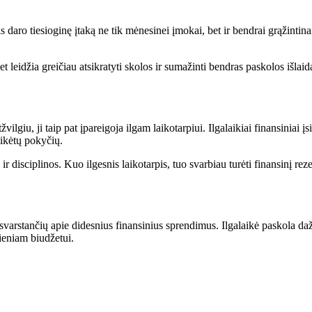
daro tiesioginę įtaką ne tik mėnesinei įmokai, bet ir bendrai grąžintinai 
leidžia greičiau atsikratyti skolos ir sumažinti bendras paskolos išlaid
lgiu, ji taip pat įpareigoja ilgam laikotarpiui. Ilgalaikiai finansiniai 
tikėtų pokyčių.
 ir disciplinos. Kuo ilgesnis laikotarpis, tuo svarbiau turėti finansinį 
svarstančių apie didesnius finansinius sprendimus. Ilgalaikė paskola daž
dieniam biudžetui.