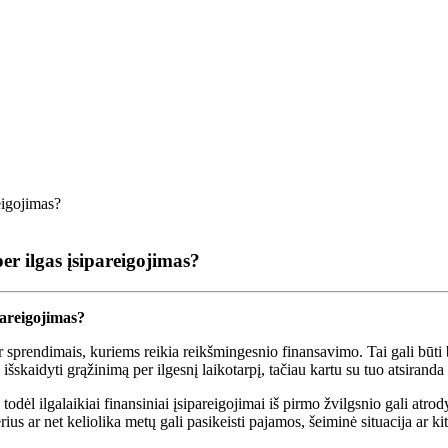
er ilgas įsipareigojimas?
pareigojimas?
sprendimais, kuriems reikia reikšmingesnio finansavimo. Tai gali būti būst
kaidyti grąžinimą per ilgesnį laikotarpį, tačiau kartu su tuo atsiranda ir
dėl ilgalaikiai finansiniai įsipareigojimai iš pirmo žvilgsnio gali atrod
us ar net keliolika metų gali pasikeisti pajamos, šeiminė situacija ar kiti 