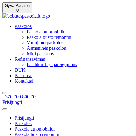
Gyva Pagalba
0
Paskolos
Paskola automobiliui
Paskola būsto remontui
Vartojimo paskolos
Asmeninės paskolos
Mini paskolos
Refinansavimas
Pasitikrink įsipareigojimus
DUK
Patarimai
Kontaktai
+370 700 800 70
Prisijungti
Prisijungti
Paskolos
Paskola automobiliui
Paskola būsto remontui