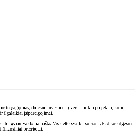
o įsigijimas, didesnė investicija į verslą ar kiti projektai, kurių
 ilgalaikiai įsipareigojimai.
yti lengviau valdoma našta. Vis dėlto svarbu suprasti, kad kuo ilgesnis
finansiniai prioritetai.