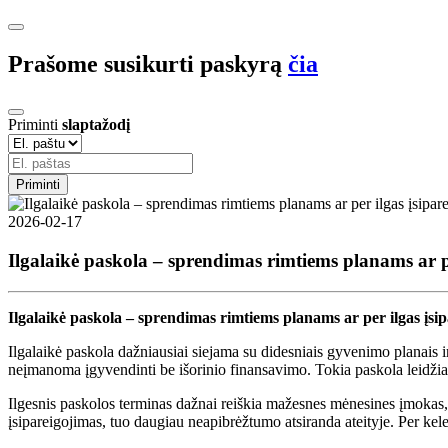
Prašome susikurti paskyrą
čia
Priminti
slaptažodį
Priminti
2026-02-17
Ilgalaikė paskola – sprendimas rimtiems planams ar p
Ilgalaikė paskola – sprendimas rimtiems planams ar per ilgas įsi
Ilgalaikė paskola dažniausiai siejama su didesniais gyvenimo planais ir 
neįmanoma įgyvendinti be išorinio finansavimo. Tokia paskola leidžia išs
Ilgesnis paskolos terminas dažnai reiškia mažesnes mėnesines įmokas, to
įsipareigojimas, tuo daugiau neapibrėžtumo atsiranda ateityje. Per keleri