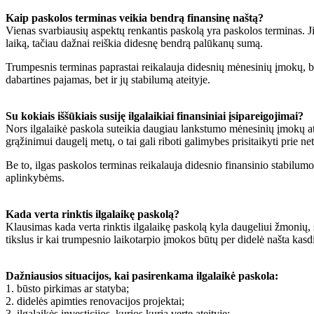
Kaip paskolos terminas veikia bendrą finansinę naštą?
Vienas svarbiausių aspektų renkantis paskolą yra paskolos terminas. Jis 
laiką, tačiau dažnai reiškia didesnę bendrą palūkanų sumą.
Trumpesnis terminas paprastai reikalauja didesnių mėnesinių įmokų, bet 
dabartines pajamas, bet ir jų stabilumą ateityje.
Su kokiais iššūkiais susiję ilgalaikiai finansiniai įsipareigojimai?
Nors ilgalaikė paskola suteikia daugiau lankstumo mėnesinių įmokų atžvi
grąžinimui daugelį metų, o tai gali riboti galimybes prisitaikyti prie ne
Be to, ilgas paskolos terminas reikalauja didesnio finansinio stabilumo
aplinkybėms.
Kada verta rinktis ilgalaikę paskolą?
Klausimas kada verta rinktis ilgalaikę paskolą kyla daugeliui žmonių, 
tikslus ir kai trumpesnio laikotarpio įmokos būtų per didelė našta kas
Dažniausios situacijos, kai pasirenkama ilgalaikė paskola:
1. būsto pirkimas ar statyba;
2. didelės apimties renovacijos projektai;
3. ilgalaikės investicijos, kurios kuria vertę ateityje;