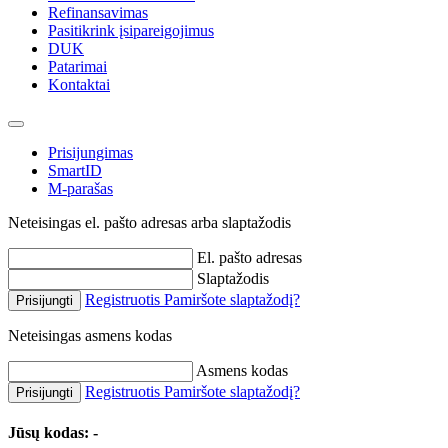
Refinansavimas
Pasitikrink įsipareigojimus
DUK
Patarimai
Kontaktai
Prisijungimas
SmartID
M-parašas
Neteisingas el. pašto adresas arba slaptažodis
El. pašto adresas
Slaptažodis
Registruotis
Pamiršote slaptažodį?
Prisijungti
Neteisingas asmens kodas
Asmens kodas
Registruotis
Pamiršote slaptažodį?
Prisijungti
Jūsų kodas:
-