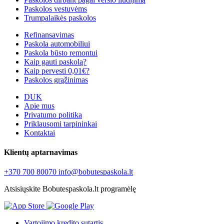
Paskolos vestuvėms
Trumpalaikės paskolos
Refinansavimas
Paskola automobiliui
Paskola būsto remontui
Kaip gauti paskolą?
Kaip pervesti 0,01€?
Paskolos grąžinimas
DUK
Apie mus
Privatumo politika
Priklausomi tarpininkai
Kontaktai
Klientų aptarnavimas
+370 700 80070
info@bobutespaskola.lt
Atsisiųskite Bobutespaskola.lt programėlę
Vartojimo kredito sutartis