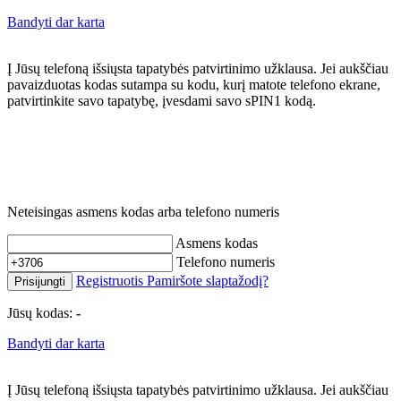
Bandyti dar karta
Į Jūsų telefoną išsiųsta tapatybės patvirtinimo užklausa. Jei aukščiau
pavaizduotas kodas sutampa su kodu, kurį matote telefono ekrane,
patvirtinkite savo tapatybę, įvesdami savo sPIN1 kodą.
Neteisingas asmens kodas arba telefono numeris
Asmens kodas
Telefono numeris
Registruotis
Pamiršote slaptažodį?
Prisijungti
Jūsų kodas:
-
Bandyti dar karta
Į Jūsų telefoną išsiųsta tapatybės patvirtinimo užklausa. Jei aukščiau