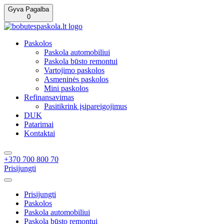
Gyva Pagalba
0
Paskolos
Paskola automobiliui
Paskola būsto remontui
Vartojimo paskolos
Asmeninės paskolos
Mini paskolos
Refinansavimas
Pasitikrink įsipareigojimus
DUK
Patarimai
Kontaktai
+370 700 800 70
Prisijungti
Prisijungti
Paskolos
Paskola automobiliui
Paskola būsto remontui