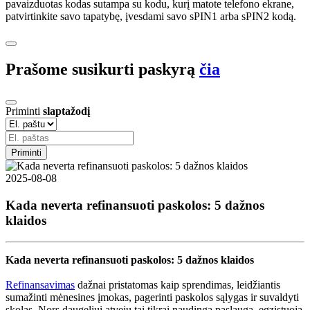
pavaizduotas kodas sutampa su kodu, kurį matote telefono ekrane,
patvirtinkite savo tapatybę, įvesdami savo sPIN1 arba sPIN2 kodą.
Prašome susikurti paskyrą
čia
Priminti
slaptažodį
Priminti
2025-08-08
Kada neverta refinansuoti paskolos: 5 dažnos
klaidos
Kada neverta refinansuoti paskolos: 5 dažnos klaidos
Refinansavimas
dažnai pristatomas kaip sprendimas, leidžiantis
sumažinti mėnesines įmokas, pagerinti paskolos sąlygas ir suvaldyti
skolas. Nors daugeliui atvejų tai tikrai naudinga paslauga, egzistuoja