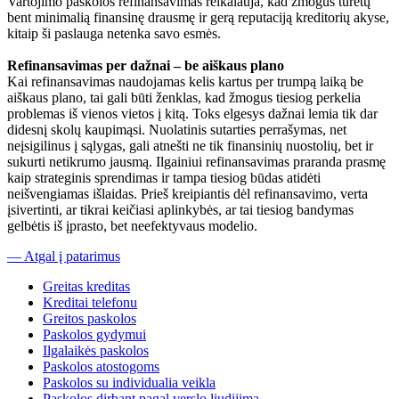
Vartojimo paskolos refinansavimas reikalauja, kad žmogus turėtų
bent minimalią finansinę drausmę ir gerą reputaciją kreditorių akyse,
kitaip ši paslauga netenka savo esmės.
Refinansavimas per dažnai – be aiškaus plano
Kai refinansavimas naudojamas kelis kartus per trumpą laiką be
aiškaus plano, tai gali būti ženklas, kad žmogus tiesiog perkelia
problemas iš vienos vietos į kitą. Toks elgesys dažnai lemia tik dar
didesnį skolų kaupimąsi. Nuolatinis sutarties perrašymas, net
neįsigilinus į sąlygas, gali atnešti ne tik finansinių nuostolių, bet ir
sukurti netikrumo jausmą. Ilgainiui refinansavimas praranda prasmę
kaip strateginis sprendimas ir tampa tiesiog būdas atidėti
neišvengiamas išlaidas. Prieš kreipiantis dėl refinansavimo, verta
įsivertinti, ar tikrai keičiasi aplinkybės, ar tai tiesiog bandymas
gelbėtis iš įprasto, bet neefektyvaus modelio.
— Atgal į patarimus
Greitas kreditas
Kreditai telefonu
Greitos paskolos
Paskolos gydymui
Ilgalaikės paskolos
Paskolos atostogoms
Paskolos su individualia veikla
Paskolos dirbant pagal verslo liudijimą