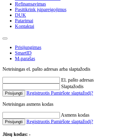
Refinansavimas
Pasitikrink įsipareigojimus
DUK
Patarimai
Kontaktai
Prisijungimas
SmartID
M-parašas
Neteisingas el. pašto adresas arba slaptažodis
El. pašto adresas
Slaptažodis
Registruotis
Pamiršote slaptažodį?
Prisijungti
Neteisingas asmens kodas
Asmens kodas
Registruotis
Pamiršote slaptažodį?
Prisijungti
Jūsų kodas:
-