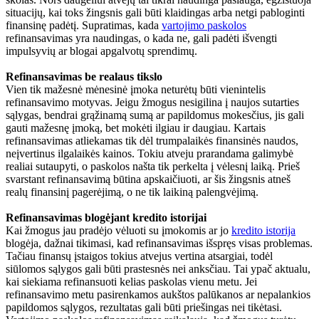
situacijų, kai toks žingsnis gali būti klaidingas arba netgi pabloginti
finansinę padėtį. Supratimas, kada
vartojimo paskolos
refinansavimas yra naudingas, o kada ne, gali padėti išvengti
impulsyvių ar blogai apgalvotų sprendimų.
Refinansavimas be realaus tikslo
Vien tik mažesnė mėnesinė įmoka neturėtų būti vienintelis
refinansavimo motyvas. Jeigu žmogus nesigilina į naujos sutarties
sąlygas, bendrai grąžinamą sumą ar papildomus mokesčius, jis gali
gauti mažesnę įmoką, bet mokėti ilgiau ir daugiau. Kartais
refinansavimas atliekamas tik dėl trumpalaikės finansinės naudos,
neįvertinus ilgalaikės kainos. Tokiu atveju prarandama galimybė
realiai sutaupyti, o paskolos našta tik perkelta į vėlesnį laiką. Prieš
svarstant refinansavimą būtina apskaičiuoti, ar šis žingsnis atneš
realų finansinį pagerėjimą, o ne tik laikiną palengvėjimą.
Refinansavimas blogėjant kredito istorijai
Kai žmogus jau pradėjo vėluoti su įmokomis ar jo
kredito istorija
blogėja, dažnai tikimasi, kad refinansavimas išspręs visas problemas.
Tačiau finansų įstaigos tokius atvejus vertina atsargiai, todėl
siūlomos sąlygos gali būti prastesnės nei anksčiau. Tai ypač aktualu,
kai siekiama refinansuoti kelias paskolas vienu metu. Jei
refinansavimo metu pasirenkamos aukštos palūkanos ar nepalankios
papildomos sąlygos, rezultatas gali būti priešingas nei tikėtasi.