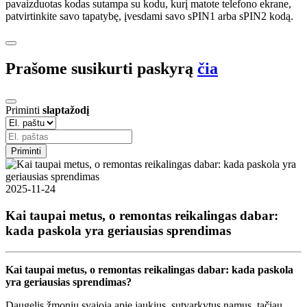
pavaizduotas kodas sutampa su kodu, kurį matote telefono ekrane,
patvirtinkite savo tapatybę, įvesdami savo sPIN1 arba sPIN2 kodą.
Prašome susikurti paskyrą
čia
Priminti
slaptažodį
Priminti
2025-11-24
Kai taupai metus, o remontas reikalingas dabar:
kada paskola yra geriausias sprendimas
Kai taupai metus, o remontas reikalingas dabar: kada paskola
yra geriausias sprendimas?
Daugelis žmonių svajoja apie jaukius, sutvarkytus namus, tačiau