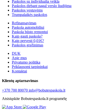
Paskolos su individualia veikla
Paskolos dirbant pagal verslo liudijimą
Paskolos vestuvėms
Trumpalaikės paskolos
Refinansavimas
Paskola automobiliui
Paskola būsto remontui
Kaip gauti paskolą?
Kaip pervesti 0,01€?
Paskolos grąžinimas
DUK
Apie mus
Privatumo politika
Priklausomi tarpininkai
Kontaktai
Klientų aptarnavimas
+370 700 80070
info@bobutespaskola.lt
Atsisiųskite Bobutespaskola.lt programėlę