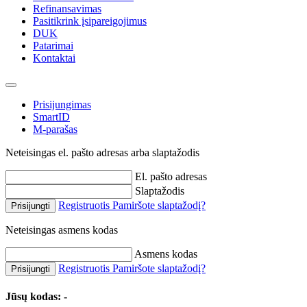
Refinansavimas
Pasitikrink įsipareigojimus
DUK
Patarimai
Kontaktai
Prisijungimas
SmartID
M-parašas
Neteisingas el. pašto adresas arba slaptažodis
El. pašto adresas
Slaptažodis
Registruotis
Pamiršote slaptažodį?
Prisijungti
Neteisingas asmens kodas
Asmens kodas
Registruotis
Pamiršote slaptažodį?
Prisijungti
Jūsų kodas:
-