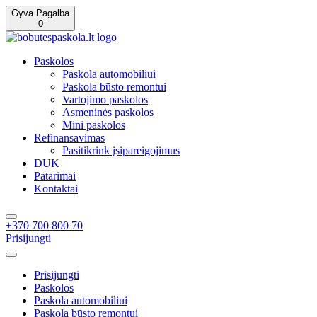
Gyva Pagalba
0
Paskolos
Paskola automobiliui
Paskola būsto remontui
Vartojimo paskolos
Asmeninės paskolos
Mini paskolos
Refinansavimas
Pasitikrink įsipareigojimus
DUK
Patarimai
Kontaktai
+370 700 800 70
Prisijungti
Prisijungti
Paskolos
Paskola automobiliui
Paskola būsto remontui