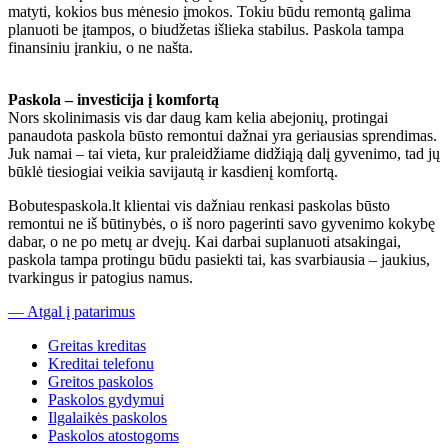
matyti, kokios bus mėnesio įmokos. Tokiu būdu remontą galima
planuoti be įtampos, o biudžetas išlieka stabilus. Paskola tampa
finansiniu įrankiu, o ne našta.
Paskola – investicija į komfortą
Nors skolinimasis vis dar daug kam kelia abejonių, protingai
panaudota paskola būsto remontui dažnai yra geriausias sprendimas.
Juk namai – tai vieta, kur praleidžiame didžiąją dalį gyvenimo, tad jų
būklė tiesiogiai veikia savijautą ir kasdienį komfortą.
Bobutespaskola.lt klientai vis dažniau renkasi paskolas būsto
remontui ne iš būtinybės, o iš noro pagerinti savo gyvenimo kokybę
dabar, o ne po metų ar dvejų. Kai darbai suplanuoti atsakingai,
paskola tampa protingu būdu pasiekti tai, kas svarbiausia – jaukius,
tvarkingus ir patogius namus.
— Atgal į patarimus
Greitas kreditas
Kreditai telefonu
Greitos paskolos
Paskolos gydymui
Ilgalaikės paskolos
Paskolos atostogoms