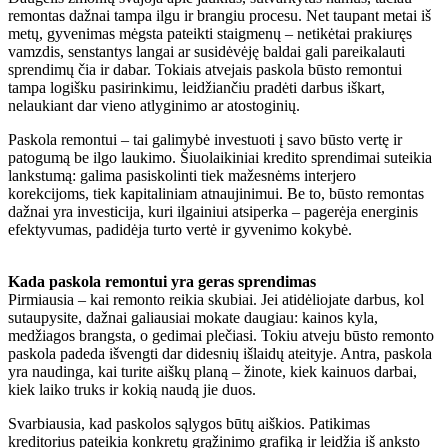
remontas dažnai tampa ilgu ir brangiu procesu. Net taupant metai iš
metų, gyvenimas mėgsta pateikti staigmenų – netikėtai prakiuręs
vamzdis, senstantys langai ar susidėvėję baldai gali pareikalauti
sprendimų čia ir dabar. Tokiais atvejais paskola būsto remontui
tampa logišku pasirinkimu, leidžiančiu pradėti darbus iškart,
nelaukiant dar vieno atlyginimo ar atostoginių.
Paskola remontui – tai galimybė investuoti į savo būsto vertę ir
patogumą be ilgo laukimo. Šiuolaikiniai kredito sprendimai suteikia
lankstumą: galima pasiskolinti tiek mažesnėms interjero
korekcijoms, tiek kapitaliniam atnaujinimui. Be to, būsto remontas
dažnai yra investicija, kuri ilgainiui atsiperka – pagerėja energinis
efektyvumas, padidėja turto vertė ir gyvenimo kokybė.
Kada paskola remontui yra geras sprendimas
Pirmiausia – kai remonto reikia skubiai. Jei atidėliojate darbus, kol
sutaupysite, dažnai galiausiai mokate daugiau: kainos kyla,
medžiagos brangsta, o gedimai plečiasi. Tokiu atveju būsto remonto
paskola padeda išvengti dar didesnių išlaidų ateityje. Antra, paskola
yra naudinga, kai turite aiškų planą – žinote, kiek kainuos darbai,
kiek laiko truks ir kokią naudą jie duos.
Svarbiausia, kad paskolos sąlygos būtų aiškios. Patikimas
kreditorius pateikia konkretų grąžinimo grafiką ir leidžia iš anksto