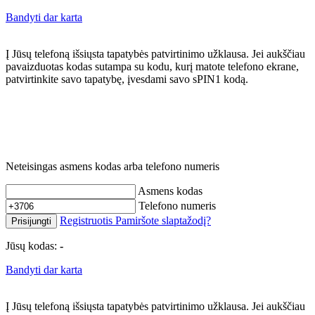
Bandyti dar karta
Į Jūsų telefoną išsiųsta tapatybės patvirtinimo užklausa. Jei aukščiau
pavaizduotas kodas sutampa su kodu, kurį matote telefono ekrane,
patvirtinkite savo tapatybę, įvesdami savo sPIN1 kodą.
Neteisingas asmens kodas arba telefono numeris
Asmens kodas
Telefono numeris
Registruotis
Pamiršote slaptažodį?
Prisijungti
Jūsų kodas:
-
Bandyti dar karta
Į Jūsų telefoną išsiųsta tapatybės patvirtinimo užklausa. Jei aukščiau