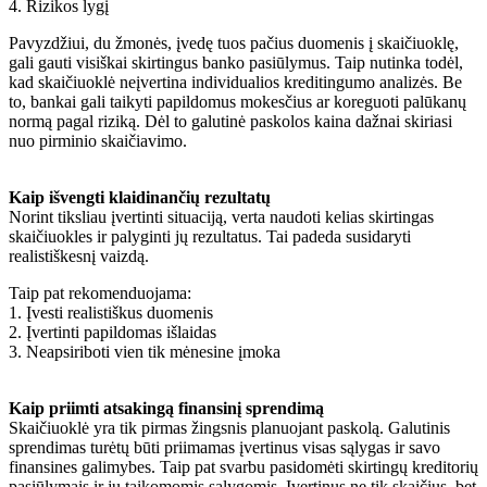
4. Rizikos lygį
Pavyzdžiui, du žmonės, įvedę tuos pačius duomenis į skaičiuoklę,
gali gauti visiškai skirtingus banko pasiūlymus. Taip nutinka todėl,
kad skaičiuoklė neįvertina individualios kreditingumo analizės. Be
to, bankai gali taikyti papildomus mokesčius ar koreguoti palūkanų
normą pagal riziką. Dėl to galutinė paskolos kaina dažnai skiriasi
nuo pirminio skaičiavimo.
Kaip išvengti klaidinančių rezultatų
Norint tiksliau įvertinti situaciją, verta naudoti kelias skirtingas
skaičiuokles ir palyginti jų rezultatus. Tai padeda susidaryti
realistiškesnį vaizdą.
Taip pat rekomenduojama:
1. Įvesti realistiškus duomenis
2. Įvertinti papildomas išlaidas
3. Neapsiriboti vien tik mėnesine įmoka
Kaip priimti atsakingą finansinį sprendimą
Skaičiuoklė yra tik pirmas žingsnis planuojant paskolą. Galutinis
sprendimas turėtų būti priimamas įvertinus visas sąlygas ir savo
finansines galimybes. Taip pat svarbu pasidomėti skirtingų kreditorių
pasiūlymais ir jų taikomomis sąlygomis. Įvertinus ne tik skaičius, bet