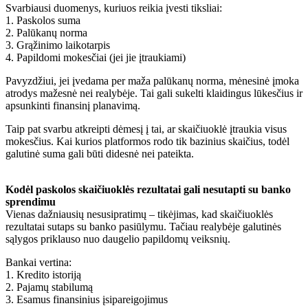
Svarbiausi duomenys, kuriuos reikia įvesti tiksliai:
1. Paskolos suma
2. Palūkanų norma
3. Grąžinimo laikotarpis
4. Papildomi mokesčiai (jei jie įtraukiami)
Pavyzdžiui, jei įvedama per maža palūkanų norma, mėnesinė įmoka
atrodys mažesnė nei realybėje. Tai gali sukelti klaidingus lūkesčius ir
apsunkinti finansinį planavimą.
Taip pat svarbu atkreipti dėmesį į tai, ar skaičiuoklė įtraukia visus
mokesčius. Kai kurios platformos rodo tik bazinius skaičius, todėl
galutinė suma gali būti didesnė nei pateikta.
Kodėl paskolos skaičiuoklės rezultatai gali nesutapti su banko
sprendimu
Vienas dažniausių nesusipratimų – tikėjimas, kad skaičiuoklės
rezultatai sutaps su banko pasiūlymu. Tačiau realybėje galutinės
sąlygos priklauso nuo daugelio papildomų veiksnių.
Bankai vertina:
1. Kredito istoriją
2. Pajamų stabilumą
3. Esamus finansinius įsipareigojimus