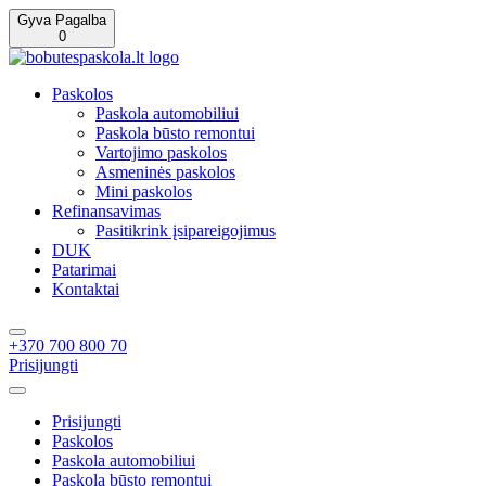
Gyva Pagalba
0
Paskolos
Paskola automobiliui
Paskola būsto remontui
Vartojimo paskolos
Asmeninės paskolos
Mini paskolos
Refinansavimas
Pasitikrink įsipareigojimus
DUK
Patarimai
Kontaktai
+370 700 800 70
Prisijungti
Prisijungti
Paskolos
Paskola automobiliui
Paskola būsto remontui