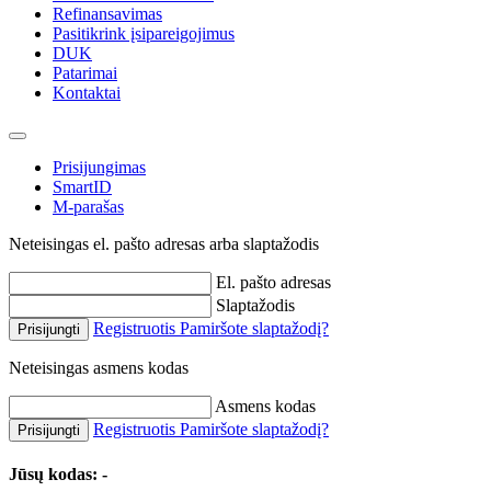
Refinansavimas
Pasitikrink įsipareigojimus
DUK
Patarimai
Kontaktai
Prisijungimas
SmartID
M-parašas
Neteisingas el. pašto adresas arba slaptažodis
El. pašto adresas
Slaptažodis
Registruotis
Pamiršote slaptažodį?
Prisijungti
Neteisingas asmens kodas
Asmens kodas
Registruotis
Pamiršote slaptažodį?
Prisijungti
Jūsų kodas:
-