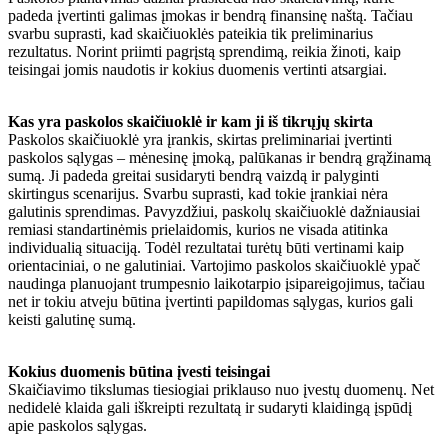
padeda įvertinti galimas įmokas ir bendrą finansinę naštą. Tačiau
svarbu suprasti, kad skaičiuoklės pateikia tik preliminarius
rezultatus. Norint priimti pagrįstą sprendimą, reikia žinoti, kaip
teisingai jomis naudotis ir kokius duomenis vertinti atsargiai.
Kas yra paskolos skaičiuoklė ir kam ji iš tikrųjų skirta
Paskolos skaičiuoklė yra įrankis, skirtas preliminariai įvertinti
paskolos sąlygas – mėnesinę įmoką, palūkanas ir bendrą grąžinamą
sumą. Ji padeda greitai susidaryti bendrą vaizdą ir palyginti
skirtingus scenarijus. Svarbu suprasti, kad tokie įrankiai nėra
galutinis sprendimas. Pavyzdžiui, paskolų skaičiuoklė dažniausiai
remiasi standartinėmis prielaidomis, kurios ne visada atitinka
individualią situaciją. Todėl rezultatai turėtų būti vertinami kaip
orientaciniai, o ne galutiniai. Vartojimo paskolos skaičiuoklė ypač
naudinga planuojant trumpesnio laikotarpio įsipareigojimus, tačiau
net ir tokiu atveju būtina įvertinti papildomas sąlygas, kurios gali
keisti galutinę sumą.
Kokius duomenis būtina įvesti teisingai
Skaičiavimo tikslumas tiesiogiai priklauso nuo įvestų duomenų. Net
nedidelė klaida gali iškreipti rezultatą ir sudaryti klaidingą įspūdį
apie paskolos sąlygas.