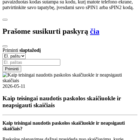
pavaizduotas kodas sutampa su kodu, kurį matote telefono ekrane,
patvirtinkite savo tapatybę, įvesdami savo sPIN1 arba sPIN2 kodą.
Prašome susikurti paskyrą
čia
Priminti
slaptažodį
Priminti
2026-05-11
Kaip teisingai naudotis paskolos skaičiuokle ir
neapsigauti skaičiais
Kaip teisingai naudotis paskolos skaičiuokle ir neapsigauti
skaičiais?
Paskolos planavimas dažnai prasideda nuo skaičiavimų, kurie