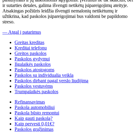
ir sutarties detales, galima išvengti netikėtų įsipareigojimų ateityje.
Atsakingas požiūris leidžia išvengti nemalonių netikėtumų ir
užtikrina, kad paskolos įsipareigojimai bus valdomi be papildomo
streso.
— Atgal į patarimus
Greitas kreditas
Kreditai telefonu
Greitos paskolos
Paskolos gydymui
Ilgalaikės paskolos
Paskolos atostogoms
Paskolos su individualia veikla
Paskolos dirbant pagal verslo liudijimą
Paskolos vestuvėms
Trumpalaikės paskolos
Refinansavimas
Paskola automobiliui
Paskola būsto remontui
Kaip gauti paskolą?
Kaip pervesti 0,01€?
Paskolos grąžinimas