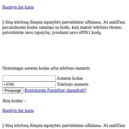
Bandyti dar karta
Į Jūsų telefoną išsiųsta tapatybės patvirtinimo užklausa. Jei aukščiau
pavaizduotas kodas sutampa su kodu, kurį matote telefono ekrane,
patvirtinkite savo tapatybę, įvesdami savo sPIN1 kodą.
Neteisingas asmens kodas arba telefono numeris
Asmens kodas
Telefono numeris
Registruotis
Pamiršote slaptažodį?
Prisijungti
Jūsų kodas:
-
Bandyti dar karta
Į Jūsų telefoną išsiųsta tapatybės patvirtinimo užklausa. Jei aukščiau