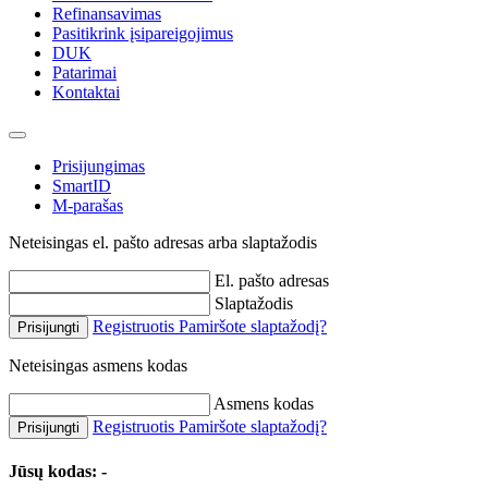
Refinansavimas
Pasitikrink įsipareigojimus
DUK
Patarimai
Kontaktai
Prisijungimas
SmartID
M-parašas
Neteisingas el. pašto adresas arba slaptažodis
El. pašto adresas
Slaptažodis
Registruotis
Pamiršote slaptažodį?
Prisijungti
Neteisingas asmens kodas
Asmens kodas
Registruotis
Pamiršote slaptažodį?
Prisijungti
Jūsų kodas:
-