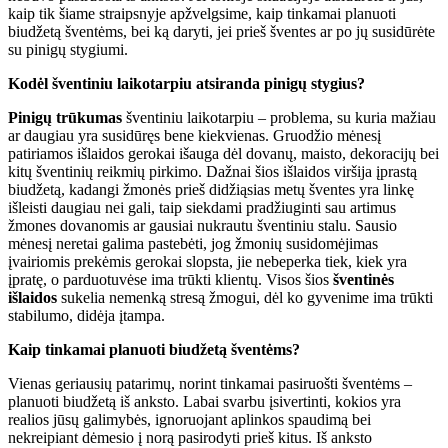
kaip tik šiame straipsnyje apžvelgsime, kaip tinkamai planuoti
biudžetą šventėms, bei ką daryti, jei prieš šventes ar po jų susidūrėte
su pinigų stygiumi.
Kodėl šventiniu laikotarpiu atsiranda pinigų stygius?
Pinigų trūkumas
šventiniu laikotarpiu – problema, su kuria mažiau
ar daugiau yra susidūręs bene kiekvienas. Gruodžio mėnesį
patiriamos išlaidos gerokai išauga dėl dovanų, maisto, dekoracijų bei
kitų šventinių reikmių pirkimo. Dažnai šios išlaidos viršija įprastą
biudžetą, kadangi žmonės prieš didžiąsias metų šventes yra linkę
išleisti daugiau nei gali, taip siekdami pradžiuginti sau artimus
žmones dovanomis ar gausiai nukrautu šventiniu stalu. Sausio
mėnesį neretai galima pastebėti, jog žmonių susidomėjimas
įvairiomis prekėmis gerokai slopsta, jie nebeperka tiek, kiek yra
įpratę, o parduotuvėse ima trūkti klientų. Visos šios
šventinės
išlaidos
sukelia nemenką stresą žmogui, dėl ko gyvenime ima trūkti
stabilumo, didėja įtampa.
Kaip tinkamai planuoti biudžetą šventėms?
Vienas geriausių patarimų, norint tinkamai pasiruošti šventėms –
planuoti biudžetą iš anksto. Labai svarbu įsivertinti, kokios yra
realios jūsų galimybės, ignoruojant aplinkos spaudimą bei
nekreipiant dėmesio į norą pasirodyti prieš kitus. Iš anksto