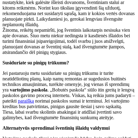
nustatykite, kiek galėsite išleisti dovanoms, šventiniam stalui ar
kitoms reikmėms. Norint kuo tiksliau įgyvendinti šią užduotį,
rekomenduojama net susidaryti sąrašą, kam ir kokios vertės dovanas
planuojate pirkti. Laikydamiesi jo, gerokai lengviau išvengsite
neplanuotų išlaidų.
Žinoma, reikėtų nepamiršti, jog šventinis laikotarpis nesisuka vien
apie dovanas. Šiuo metu niekur nedingsta ir kasdienės išlaidos bei
turimi finansiniai įsipareigojimai, todėl svarbu į juos atsižvelgti,
planuojant dovanas ar šventinį stalą, kad išvengtumėte įtampos,
atsirandančio dėl pinigų stygiaus.
Susiduriate su pinigų trūkumu?
Jei pastaruoju metu susiduriate su pinigų trūkumu ir turite
neatidėliotinų planų, kaip namų remontas ar sugedusios buitinės
technikos atnaujinimas, turėkite omenyje, jog vienas iš sprendimų
yra
vartojimo paskola
. „Bobutės paskola“ siūlo itin greitą ir lengvą
paskolos gavimo procesą internetu. Viskas, ką reikia jums padaryti –
pateikti
paraišką
norimai paskolos sumai ir terminui. Jei vartojimo
kreditas bus patvirtintas, pinigus gausite tiesiai į savo sąskaitą.
Tiesa, labai svarbu skolintis atsakingai ir atidžiai įvertinti savo
galimybes, kad išvengtumėte finansinių sunkumų ateityje.
Alternatyvūs sprendimai šventinių išlaidų valdymui