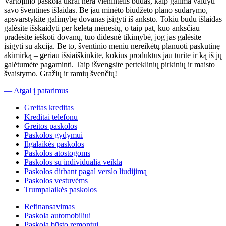
Vartojimo paskola tikrai nėra vienintelis būdas, kaip galima valdyti
savo šventines išlaidas. Be jau minėto biudžeto plano sudarymo,
apsvarstykite galimybę dovanas įsigyti iš anksto. Tokiu būdu išlaidas
galėsite išskaidyti per keletą mėnesių, o taip pat, kuo anksčiau
pradėsite ieškoti dovanų, tuo didesnė tikimybė, jog jas galėsite
įsigyti su akcija. Be to, šventinio meniu nereikėtų planuoti paskutinę
akimirką – geriau išsiaiškinkite, kokius produktus jau turite ir ką iš jų
galėtumėte pagaminti. Taip išvengsite perteklinių pirkinių ir maisto
švaistymo. Gražių ir ramių švenčių!
— Atgal į patarimus
Greitas kreditas
Kreditai telefonu
Greitos paskolos
Paskolos gydymui
Ilgalaikės paskolos
Paskolos atostogoms
Paskolos su individualia veikla
Paskolos dirbant pagal verslo liudijimą
Paskolos vestuvėms
Trumpalaikės paskolos
Refinansavimas
Paskola automobiliui
Paskola būsto remontui