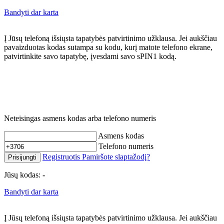
Bandyti dar karta
Į Jūsų telefoną išsiųsta tapatybės patvirtinimo užklausa. Jei aukščiau
pavaizduotas kodas sutampa su kodu, kurį matote telefono ekrane,
patvirtinkite savo tapatybę, įvesdami savo sPIN1 kodą.
Neteisingas asmens kodas arba telefono numeris
Asmens kodas
Telefono numeris
Registruotis
Pamiršote slaptažodį?
Prisijungti
Jūsų kodas:
-
Bandyti dar karta
Į Jūsų telefoną išsiųsta tapatybės patvirtinimo užklausa. Jei aukščiau