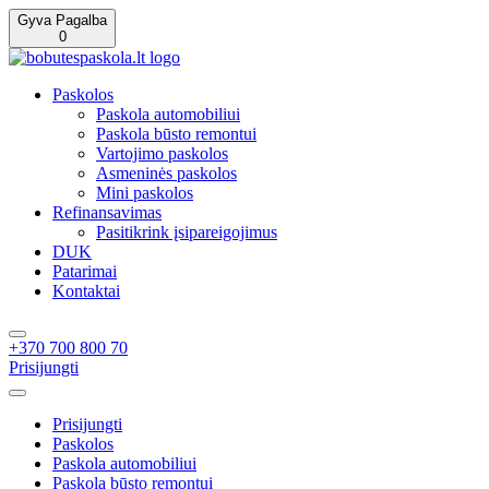
Gyva Pagalba
0
Paskolos
Paskola automobiliui
Paskola būsto remontui
Vartojimo paskolos
Asmeninės paskolos
Mini paskolos
Refinansavimas
Pasitikrink įsipareigojimus
DUK
Patarimai
Kontaktai
+370 700 800 70
Prisijungti
Prisijungti
Paskolos
Paskola automobiliui
Paskola būsto remontui