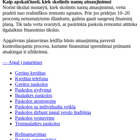
Kaip apskaičiuoti, kiek skolintis namų atnaujinimui
Norint tiksliai nustatyti, kiek skolintis namų atnaujinimui, verta
pradėti nuo realistiškos remonto sąmatos. Prie jos pridėjus 10–20
procentų nenumatytoms išlaidoms, galima gauti saugesnį finansinį
planą. Tik tada verta svarstyti, ar pasirinkta paskola remontui atitinka
ilgalaikius finansinius tikslus.
Apgalvotas planavimas leidžia būsto atnaujinimą paversti
kontroliuojamu procesu, kuriame finansiniai sprendimai priimami
atsakingai ir užtikrintai.
— Atgal į patarimus
Greitas kreditas
Kreditai telefonu
Greitos paskolos
Paskolos gydymui
Ilgalaikės paskolos
Paskolos atostogoms
Paskolos su individualia veikla
Paskolos dirbant pagal verslo liudijimą
Paskolos vestuvėms
Trumpalaikės paskolos
Refinansavimas
Paskola automobiliui