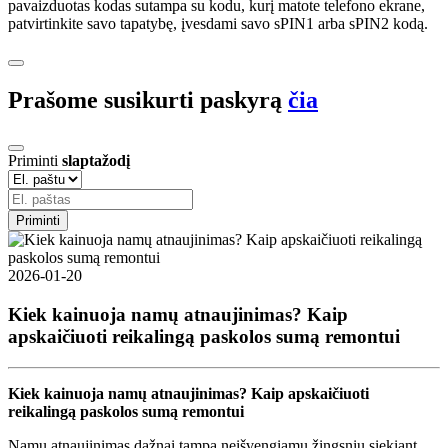
pavaizduotas kodas sutampa su kodu, kurį matote telefono ekrane,
patvirtinkite savo tapatybę, įvesdami savo sPIN1 arba sPIN2 kodą.
Prašome susikurti paskyrą
čia
Priminti
slaptažodį
Priminti
2026-01-20
Kiek kainuoja namų atnaujinimas? Kaip
apskaičiuoti reikalingą paskolos sumą remontui
Kiek kainuoja namų atnaujinimas? Kaip apskaičiuoti
reikalingą paskolos sumą remontui
Namų atnaujinimas dažnai tampa neišvengiamu žingsniu siekiant