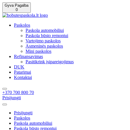
Gyva Pagalba
0
Paskolos
Paskola automobiliui
Paskola būsto remontui
Vartojimo paskolos
Asmeninės paskolos
Mini paskolos
Refinansavimas
Pasitikrink įsipareigojimus
DUK
Patarimai
Kontaktai
+370 700 800 70
Prisijungti
Prisijungti
Paskolos
Paskola automobiliui
Paskola būsto remontui