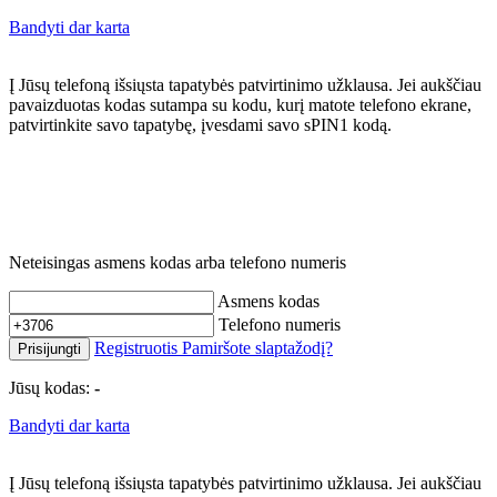
Bandyti dar karta
Į Jūsų telefoną išsiųsta tapatybės patvirtinimo užklausa. Jei aukščiau
pavaizduotas kodas sutampa su kodu, kurį matote telefono ekrane,
patvirtinkite savo tapatybę, įvesdami savo sPIN1 kodą.
Neteisingas asmens kodas arba telefono numeris
Asmens kodas
Telefono numeris
Registruotis
Pamiršote slaptažodį?
Prisijungti
Jūsų kodas:
-
Bandyti dar karta
Į Jūsų telefoną išsiųsta tapatybės patvirtinimo užklausa. Jei aukščiau