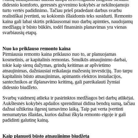
didesnio komforto, geresnės gyvenimo kokybės ar nekilnojamojo
turto vertės padidinimo. Tačiau prieš pradedant darbus svarbu
realistiškai įvertinti, su kokiomis išlaidomis teks susidurti. Remonto
kaina gali labai skirtis priklausomai nuo darbų apimties, naudojamų
medžiagų ir būsto būklės, todėl finansinis planavimas yra vienas
svarbiausių etapų.
Nuo ko priklauso remonto kaina
Pirmiausia remonto kaina priklauso nuo to, ar planuojamas
kosmetinis, ar kapitalinis remontas. Smulkūs atnaujinimo darbai,
tokie kaip sienų dažymas, grindų keitimas ar apšvietimo
atnaujinimas, dažniausiai reikalauja mažesnių investicijų. Tuo tarpu
kapitalinis būsto atnaujinimas, apimantis elektros instaliacijos,
santechnikos ar išplanavimo keitimą, gali pareikalauti žymiai
didesnio biudžeto.
Svarbų vaidmenį atlieka ir pasirinktos medžiagos bei darbų atlikėjai.
Aukštesnės kokybės apdailos sprendimai didina bendrą sumą, tačiau
dažnai užtikrina ilgesnį tarnavimo laiką. Taip pat verta įvertinti
nenumatytas išlaidas, kurios dažnai iškyla remonto eigoje ir gali
padidinti galutinę kainą.
Kaip planuoti būsto atnaujinimo biudžetą