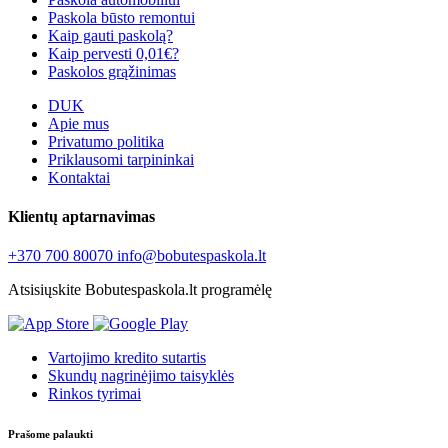
Paskola būsto remontui
Kaip gauti paskolą?
Kaip pervesti 0,01€?
Paskolos grąžinimas
DUK
Apie mus
Privatumo politika
Priklausomi tarpininkai
Kontaktai
Klientų aptarnavimas
+370 700 80070
info@bobutespaskola.lt
Atsisiųskite Bobutespaskola.lt programėlę
Vartojimo kredito sutartis
Skundų nagrinėjimo taisyklės
Rinkos tyrimai
Prašome palaukti