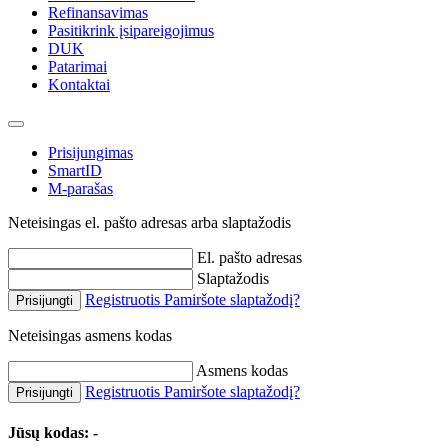
Refinansavimas
Pasitikrink įsipareigojimus
DUK
Patarimai
Kontaktai
Prisijungimas
SmartID
M-parašas
Neteisingas el. pašto adresas arba slaptažodis
El. pašto adresas
Slaptažodis
Registruotis
Pamiršote slaptažodį?
Prisijungti
Neteisingas asmens kodas
Asmens kodas
Registruotis
Pamiršote slaptažodį?
Prisijungti
Jūsų kodas:
-