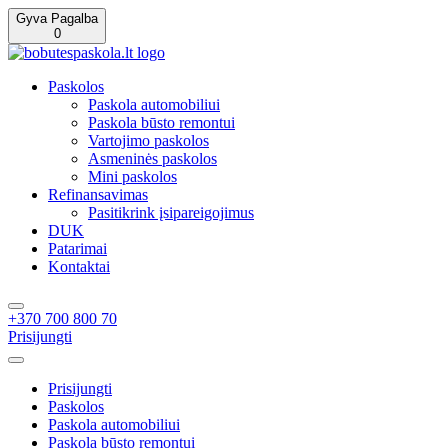
Gyva Pagalba
0
Paskolos
Paskola automobiliui
Paskola būsto remontui
Vartojimo paskolos
Asmeninės paskolos
Mini paskolos
Refinansavimas
Pasitikrink įsipareigojimus
DUK
Patarimai
Kontaktai
+370 700 800 70
Prisijungti
Prisijungti
Paskolos
Paskola automobiliui
Paskola būsto remontui