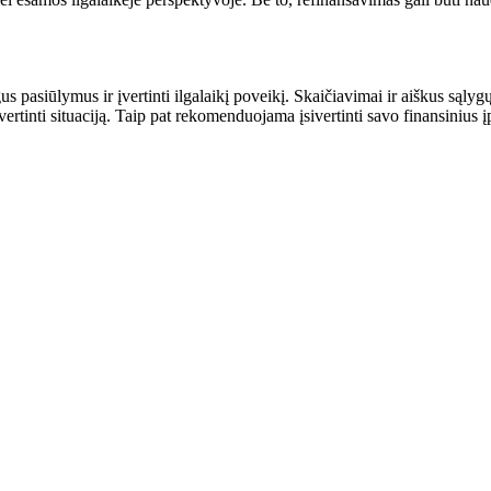
ngus pasiūlymus ir įvertinti ilgalaikį poveikį. Skaičiavimai ir aiškus s
įvertinti situaciją. Taip pat rekomenduojama įsivertinti savo finansinius į