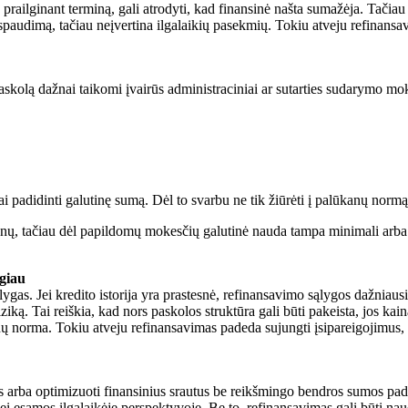
railginant terminą, gali atrodyti, kad finansinė našta sumažėja. Tačiau 
 spaudimą, tačiau neįvertina ilgalaikių pasekmių. Tokiu atveju refinan
kolą dažnai taikomi įvairūs administraciniai ar sutarties sudarymo moke
i padidinti galutinę sumą. Dėl to svarbu ne tik žiūrėti į palūkanų normą,
nų, tačiau dėl papildomų mokesčių galutinė nauda tampa minimali arba 
ngiau
ąlygas. Jei kredito istorija yra prastesnė, refinansavimo sąlygos dažnia
ką. Tai reiškia, kad nors paskolos struktūra gali būti pakeista, jos kain
nų norma. Tokiu atveju refinansavimas padeda sujungti įsipareigojimus, 
 arba optimizuoti finansinius srautus be reikšmingo bendros sumos padid
nei esamos ilgalaikėje perspektyvoje. Be to, refinansavimas gali būti naud