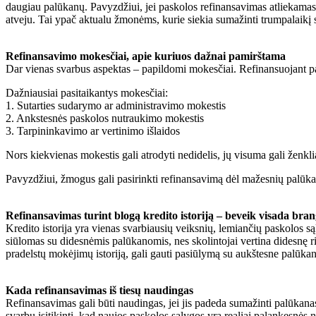
daugiau palūkanų. Pavyzdžiui, jei paskolos refinansavimas atliekamas p
atveju. Tai ypač aktualu žmonėms, kurie siekia sumažinti trumpalaikį
Refinansavimo mokesčiai, apie kuriuos dažnai pamirštama
Dar vienas svarbus aspektas – papildomi mokesčiai. Refinansuojant pas
Dažniausiai pasitaikantys mokesčiai:
1. Sutarties sudarymo ar administravimo mokestis
2. Ankstesnės paskolos nutraukimo mokestis
3. Tarpininkavimo ar vertinimo išlaidos
Nors kiekvienas mokestis gali atrodyti nedidelis, jų visuma gali ženklia
Pavyzdžiui, žmogus gali pasirinkti refinansavimą dėl mažesnių palūka
Refinansavimas turint blogą kredito istoriją – beveik visada bra
Kredito istorija yra vienas svarbiausių veiksnių, lemiančių paskolos s
siūlomas su didesnėmis palūkanomis, nes skolintojai vertina didesnę rizi
pradelstų mokėjimų istoriją, gali gauti pasiūlymą su aukštesne palūka
Kada refinansavimas iš tiesų naudingas
Refinansavimas gali būti naudingas, jei jis padeda sumažinti palūkanas
svarbu įsitikinti, kad naujos paskolos sąlygos yra realiai palankesnės 