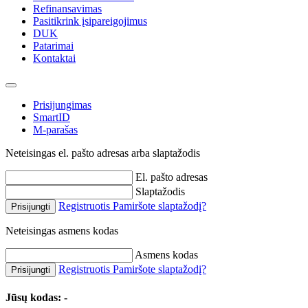
Refinansavimas
Pasitikrink įsipareigojimus
DUK
Patarimai
Kontaktai
Prisijungimas
SmartID
M-parašas
Neteisingas el. pašto adresas arba slaptažodis
El. pašto adresas
Slaptažodis
Registruotis
Pamiršote slaptažodį?
Prisijungti
Neteisingas asmens kodas
Asmens kodas
Registruotis
Pamiršote slaptažodį?
Prisijungti
Jūsų kodas:
-