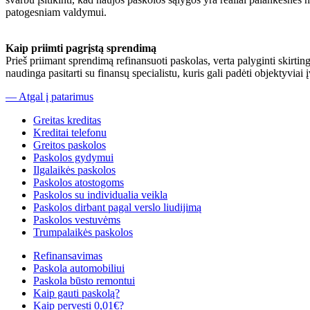
patogesniam valdymui.
Kaip priimti pagrįstą sprendimą
Prieš priimant sprendimą refinansuoti paskolas, verta palyginti skirti
naudinga pasitarti su finansų specialistu, kuris gali padėti objektyviai 
— Atgal į patarimus
Greitas kreditas
Kreditai telefonu
Greitos paskolos
Paskolos gydymui
Ilgalaikės paskolos
Paskolos atostogoms
Paskolos su individualia veikla
Paskolos dirbant pagal verslo liudijimą
Paskolos vestuvėms
Trumpalaikės paskolos
Refinansavimas
Paskola automobiliui
Paskola būsto remontui
Kaip gauti paskolą?
Kaip pervesti 0,01€?