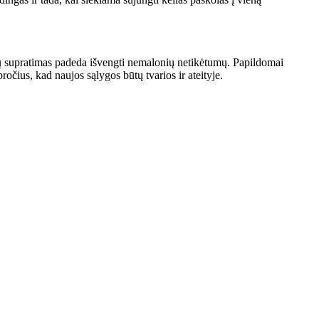
ąlygų supratimas padeda išvengti nemalonių netikėtumų. Papildomai
pročius, kad naujos sąlygos būtų tvarios ir ateityje.