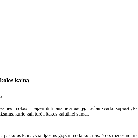
kolos kainą
?
sines įmokas ir pagerinti finansinę situaciją. Tačiau svarbu suprasti, 
ksnius, kurie gali turėti įtakos galutinei sumai.
rą paskolos kainą, yra ilgesnis grąžinimo laikotarpis. Nors mėnesinė į