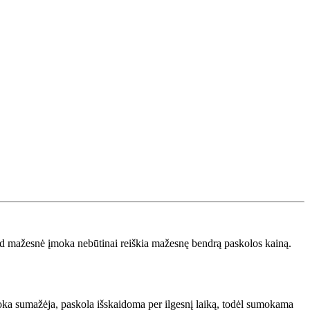
kad mažesnė įmoka nebūtinai reiškia mažesnę bendrą paskolos kainą.
moka sumažėja, paskola išskaidoma per ilgesnį laiką, todėl sumokama