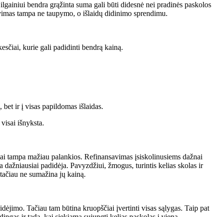
ilgainiui bendra grąžinta suma gali būti didesnė nei pradinės paskolos
savimas tampa ne taupymo, o išlaidų didinimo sprendimu.
sčiai, kurie gali padidinti bendrą kainą.
 bet ir į visas papildomas išlaidas.
visai išnyksta.
usiai tampa mažiau palankios. Refinansavimas įsiskolinusiems dažnai
a dažniausiai padidėja. Pavyzdžiui, žmogus, turintis kelias skolas ir
tačiau ne sumažina jų kainą.
ėjimo. Tačiau tam būtina kruopščiai įvertinti visas sąlygas. Taip pat
ingas ir tada, kai siekiama sujungti kelias paskolas į vieną