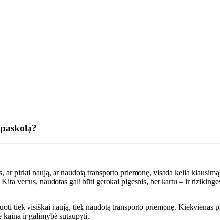
 paskolą?
 ar pirkti naują, ar naudotą transporto priemonę, visada kelia klausimą 
Kita vertus, naudotas gali būti gerokai pigesnis, bet kartu – ir riziking
oti tiek visiškai naują, tiek naudotą transporto priemonę. Kiekvienas pa
ė kaina ir galimybė sutaupyti.