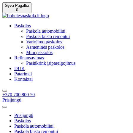
Gyva Pagalba
0
Paskolos
Paskola automobiliui
Paskola būsto remontui
Vartojimo paskolos
Asmeninės paskolos
Mini paskolos
Refinansavimas
Pasitikrink įsipareigojimus
DUK
Patarimai
Kontaktai
+370 700 800 70
Prisijungti
Prisijungti
Paskolos
Paskola automobiliui
Paskola būsto remontui