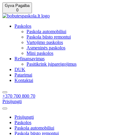
Gyva Pagalba
0
Paskolos
Paskola automobiliui
Paskola būsto remontui
Vartojimo paskolos
Asmeninės paskolos
Mini paskolos
Refinansavimas
Pasitikrink įsipareigojimus
DUK
Patarimai
Kontaktai
+370 700 800 70
Prisijungti
Prisijungti
Paskolos
Paskola automobiliui
Paskola būsto remontui