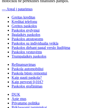
motociklu be perteklinės finansinės įtampos.
— Atgal į patarimus
Greitas kreditas
Kreditai telefonu
Greitos paskolos
Paskolos gydymui
Ilgalaikės paskolos
Paskolos atostogoms
Paskolos su individualia veikla
Paskolos dirbant pagal verslo liudijimą
Paskolos vestuvėms
Trumpalaikės paskolos
Refinansavimas
Paskola automobiliui
Paskola būsto remontui
Kaip gauti paskolą?
Kaip pervesti 0,01€?
Paskolos grąžinimas
DUK
Apie mus
Privatumo politika
Priklausomi tarpininkai