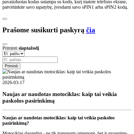
pavaizduotas kodas sutampa su kodu, kurį matote telefono ekrane,
patvirtinkite savo tapatybę, įvesdami savo sPIN1 arba sPIN2 kodą.
Prašome susikurti paskyrą
čia
Priminti
slaptažodį
Priminti
2026-03-17
Naujas ar naudotas motociklas: kaip tai veikia
paskolos pasirinkimą
Naujas ar naudotas motociklas: kaip tai veikia paskolos
pasirinkimą?
Motociklas daugeliui - ne tik transporto priemonė, bet ir gyvenimo