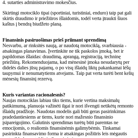
4. sutarties administravimo mokesčius.
Skirtingi motociklo tipai (sportiniai, turistiniai, enduro) taip pat gali
skirtis draudimo ir priežiūros išlaidomis, todėl verta įtraukti šiuos
kaštus į bendrą biudžeto planą.
Finansinis pasiruošimas prieš priimant sprendimą
Nesvarbu, ar rinksitės naują, ar naudotą motociklą, svarbiausia -
atsakingas planavimas. Įvertinkite ne tik paskolos įmoką, bet ir
papildomas išlaidas: draudimą, aprangą, registraciją, techninę
priežiūrą. Rekomenduojama, kad mėnesinė įmoka nesudarytų per
didelės dalies jūsų pajamų, o po visų išlaidų liktų pakankamai lėšų
taupymui ir nenumatytiems atvejams. Taip pat verta turėti bent kelių
mėnesių finansinį rezervą.
Kuris variantas racionalesnis?
Naujas motociklas labiau tiks tiems, kurie vertina maksimalų
patikimumą, planuoja važinėti ilgai ir nori išvengti netikėtų remonto
išlaidų pradžioje. Naudotas modelis gali būti geras pasirinkimas
pradedantiesiems ar tiems, kurie nori mažesnio finansinio
įsipareigojimo. Galutinis sprendimas turėtų būti paremtas ne
emocijomis, o realiomis finansinėmis galimybėmis. Tinkamai
pasirinkta finansavimo forma ir atsakingas požiūris leis mėgautis