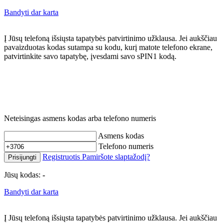
Bandyti dar karta
Į Jūsų telefoną išsiųsta tapatybės patvirtinimo užklausa. Jei aukščiau
pavaizduotas kodas sutampa su kodu, kurį matote telefono ekrane,
patvirtinkite savo tapatybę, įvesdami savo sPIN1 kodą.
Neteisingas asmens kodas arba telefono numeris
Asmens kodas
Telefono numeris
Registruotis
Pamiršote slaptažodį?
Prisijungti
Jūsų kodas:
-
Bandyti dar karta
Į Jūsų telefoną išsiųsta tapatybės patvirtinimo užklausa. Jei aukščiau