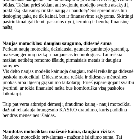
būdas. Tačiau prieš sėdant ant svajonių modelio svarbu atsakyti į
praktišką klausimą: rinktis naują ar naudotą? Šis sprendimas turi
tiesioginę įtaką ne tik kainai, bet ir finansavimo sąlygoms. Skirtingi
pasirinkimai gali lemti paskolos dydį, terminą ir bendrą finansinę
naštą.
Naujas motociklas: daugiau saugumo, didesnė suma
Perkant naują motociklą dažniausiai gaunate gamintojo garantiją,
mažesnę gedimų riziką ir naujausias technologijas. Tai reiškia
mažiau netikėtų remonto išlaidų pirmaisiais metais ir daugiau
ramybės.
Vis dėlto naujas modelis kainuoja daugiau, todėl reikalinga didesnė
paskola motociklui. Didesnė suma reiškia ir didesnes mėnesines
įmokas arba ilgesnį grąžinimo laikotarpį. Prieš įsipareigojant svarbu
įvertinti, ar tokia finansinė našta bus komfortiška visą paskolos
laikotarpį.
Taip pat verta atkreipti dėmesį į draudimo kainą - nauji motociklai
dažnai reikalauja brangesnio KASKO draudimo, kuris padidina
bendras mėnesines išlaidas.
Naudotas motociklas: mažesnė kaina, daugiau rizikos
Naudoto motociklo privalumas - mažesnė įsigijimo suma. Tai