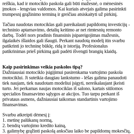
reiškia, kad ir motociklo paskola gali būti mažesnė, o mėnesinės
įmokos - lengviau valdomos. Kai kuriais atvejais galima pasirinkti
trumpesnį grąžinimo terminą ir greičiau atsiskaityti už pirkinį.
Tačiau naudotas motociklas gali pareikalauti papildomų investicijų -
techninio aptarnavimo, detalių keitimo ar net rimtesnių remonto
darbų. Todėl nors pradinis finansinis įsipareigojimas mažesnis,
ilgalaikės išlaidos gali išaugti. Perkant naudotą modelį itin svarbu
patikrinti jo techninę būklę, ridą ir istoriją. Profesionalus
patikrinimas prieš pirkimą gali padėti išvengti brangių klaidų.
Kaip pasirinkimas veikia paskolos tipą?
Dažniausiai motociklo įsigijimui pasirenkama vartojimo paskola
motociklui. Ji suteikia daugiau lankstumo - lėšas galima panaudoti
tiek naujam, tiek naudotam modeliui įsigyti, nereikalaujant įkeisti
turto. Jei perkamas naujas motociklas iš salono, kartais siūlomos
specialios finansavimo sąlygos ar akcijos. Tuo tarpu perkant iš
privataus asmens, dažniausiai taikomas standartinis vartojimo
finansavimas.
Svarbu atkreipti dėmesį į:
1. metinę palūkanų normą,
2. bendrą vartojimo kredito kainą,
3. galimybę grąžinti paskolą anksčiau laiko be papildomų mokesčių,