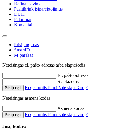
Refinansavimas
Pasitikrink įsipareigojimus
DUK
Patarimai
Kontaktai
Prisijungimas
SmartID
M-parašas
Neteisingas el. pašto adresas arba slaptažodis
El. pašto adresas
Slaptažodis
Registruotis
Pamiršote slaptažodį?
Prisijungti
Neteisingas asmens kodas
Asmens kodas
Registruotis
Pamiršote slaptažodį?
Prisijungti
Jūsų kodas:
-