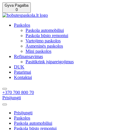
Gyva Pagalba
0
Paskolos
Paskola automobiliui
Paskola būsto remontui
Vartojimo paskolos
Asmeninės paskolos
Mini paskolos
Refinansavimas
Pasitikrink įsipareigojimus
DUK
Patarimai
Kontaktai
+370 700 800 70
Prisijungti
Prisijungti
Paskolos
Paskola automobiliui
Paskola būsto remontui