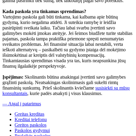
galima pasirinkti tiek sumą, tiek laikotarpį pagal savo poreikius.
Kada paskola yra tinkamas sprendimas?
Vartojimo paskola gali būti tinkama, kai kalbama apie būtiną
gydymą, kurio negalima atidėti. Ji suteikia ramybę ir leidžia
pasirūpinti sveikata laiku. Tačiau labai svarbu įvertinti savo
galimybes mokėti įmokas ateityje. Jei šeimos biudžete turite stabilias
pajamas, paskola tampa praktiška priemone spręsti nenumatytas
sveikatos problemas. Jei finansinė situacija labai nestabili, verta
ieškoti alternatyvų – pasikalbėti su gydymo įstaiga dėl mokėjimo
išsimokėtinai ar kreiptis dėl valstybinių kompensacijų.
Tinkamiausias sprendimas visada yra tas, kuris neapsunkina jūsų
finansų ilgalaikėje perspektyvoje.
Įspėjimas:
Skolinantis būtina atsakingai įvertinti savo galimybes
grąžinti paskolą. Neatsakingas skolinimasis gali sukelti rimtų
finansinių sunkumų. Prieš skolinantis kviečiame
susisiekti su mūsų
konsultantais
, kurie padės atsakyti į visus klausimus.
— Atgal į patarimus
Greitas kreditas
Kreditai telefonu
Greitos paskolos
Paskolos gydymui
Ilgalaikės paskolos