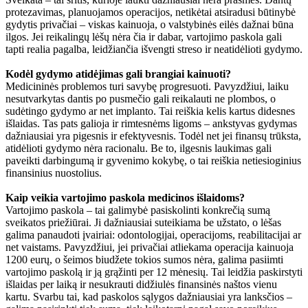
protezavimas, planuojamos operacijos, netikėtai atsiradusi būtinybė
gydytis privačiai – viskas kainuoja, o valstybinės eilės dažnai būna
ilgos. Jei reikalingų lėšų nėra čia ir dabar, vartojimo paskola gali
tapti realia pagalba, leidžiančia išvengti streso ir neatidėlioti gydymo.
Kodėl gydymo atidėjimas gali brangiai kainuoti?
Medicininės problemos turi savybę progresuoti. Pavyzdžiui, laiku
nesutvarkytas dantis po pusmečio gali reikalauti ne plombos, o
sudėtingo gydymo ar net implanto. Tai reiškia kelis kartus didesnes
išlaidas. Tas pats galioja ir rimtesnėms ligoms – ankstyvas gydymas
dažniausiai yra pigesnis ir efektyvesnis. Todėl net jei finansų trūksta,
atidėlioti gydymo nėra racionalu. Be to, ilgesnis laukimas gali
paveikti darbingumą ir gyvenimo kokybę, o tai reiškia netiesioginius
finansinius nuostolius.
Kaip veikia vartojimo paskola medicinos išlaidoms?
Vartojimo paskola – tai galimybė pasiskolinti konkrečią sumą
sveikatos priežiūrai. Ji dažniausiai suteikiama be užstato, o lėšas
galima panaudoti įvairiai: odontologijai, operacijoms, reabilitacijai ar
net vaistams. Pavyzdžiui, jei privačiai atliekama operacija kainuoja
1200 eurų, o šeimos biudžete tokios sumos nėra, galima pasiimti
vartojimo paskolą ir ją grąžinti per 12 mėnesių. Tai leidžia paskirstyti
išlaidas per laiką ir nesukrauti didžiulės finansinės naštos vienu
kartu. Svarbu tai, kad paskolos sąlygos dažniausiai yra lanksčios –