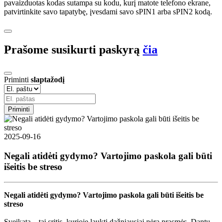
pavaizduotas kodas sutampa su kodu, kurį matote telefono ekrane,
patvirtinkite savo tapatybę, įvesdami savo sPIN1 arba sPIN2 kodą.
Prašome susikurti paskyrą
čia
Priminti
slaptažodį
Priminti
2025-09-16
Negali atidėti gydymo? Vartojimo paskola gali būti
išeitis be streso
Negali atidėti gydymo? Vartojimo paskola gali būti išeitis be
streso
Sveikata – tai sritis, kurioje laukti dažniausiai nėra prasmės. Dantų