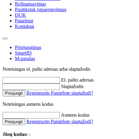
Refinansavimas
Pasitikrink įsipareigojimus
DUK
Patarimai
Kontaktai
Prisijungimas
SmartID
M-parašas
Neteisingas el. pašto adresas arba slaptažodis
El. pašto adresas
Slaptažodis
Registruotis
Pamiršote slaptažodį?
Prisijungti
Neteisingas asmens kodas
Asmens kodas
Registruotis
Pamiršote slaptažodį?
Prisijungti
Jūsų kodas:
-