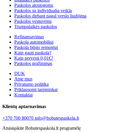
Paskolos atostogoms
Paskolos su individualia veikla
Paskolos dirbant pagal verslo liudijimą
Paskolos vestuvėms
Trumpalaikės paskolos
Refinansavimas
Paskola automobiliui
Paskola būsto remontui
Kaip gauti paskolą?
Kaip pervesti 0,01€?
Paskolos grąžinimas
DUK
Apie mus
Privatumo politika
Priklausomi tarpininkai
Kontaktai
Klientų aptarnavimas
+370 700 80070
info@bobutespaskola.lt
Atsisiųskite Bobutespaskola.lt programėlę