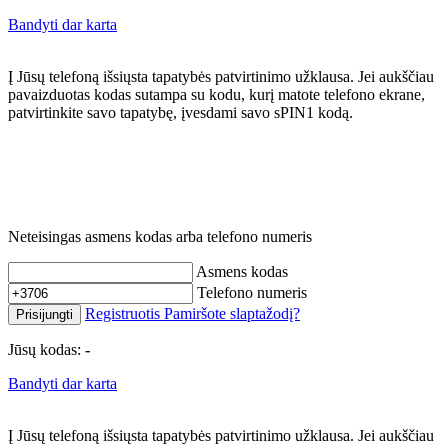
Bandyti dar karta
Į Jūsų telefoną išsiųsta tapatybės patvirtinimo užklausa. Jei aukščiau
pavaizduotas kodas sutampa su kodu, kurį matote telefono ekrane,
patvirtinkite savo tapatybę, įvesdami savo sPIN1 kodą.
Neteisingas asmens kodas arba telefono numeris
Asmens kodas
Telefono numeris
Registruotis
Pamiršote slaptažodį?
Prisijungti
Jūsų kodas:
-
Bandyti dar karta
Į Jūsų telefoną išsiųsta tapatybės patvirtinimo užklausa. Jei aukščiau