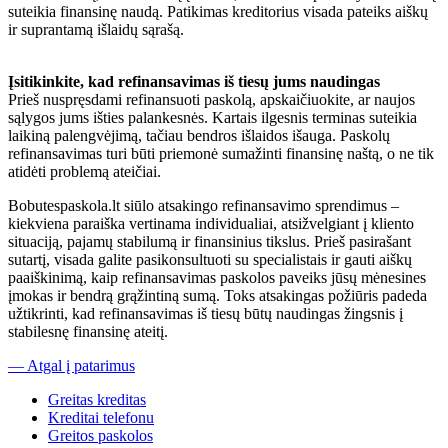
suteikia finansinę naudą. Patikimas kreditorius visada pateiks aiškų
ir suprantamą išlaidų sąrašą.
Įsitikinkite, kad refinansavimas iš tiesų jums naudingas
Prieš nuspręsdami refinansuoti paskolą, apskaičiuokite, ar naujos
sąlygos jums išties palankesnės. Kartais ilgesnis terminas suteikia
laikiną palengvėjimą, tačiau bendros išlaidos išauga. Paskolų
refinansavimas turi būti priemonė sumažinti finansinę naštą, o ne tik
atidėti problemą ateičiai.
Bobutespaskola.lt siūlo atsakingo refinansavimo sprendimus –
kiekviena paraiška vertinama individualiai, atsižvelgiant į kliento
situaciją, pajamų stabilumą ir finansinius tikslus. Prieš pasirašant
sutartį, visada galite pasikonsultuoti su specialistais ir gauti aiškų
paaiškinimą, kaip refinansavimas paskolos paveiks jūsų mėnesines
įmokas ir bendrą grąžintiną sumą. Toks atsakingas požiūris padeda
užtikrinti, kad refinansavimas iš tiesų būtų naudingas žingsnis į
stabilesnę finansinę ateitį.
— Atgal į patarimus
Greitas kreditas
Kreditai telefonu
Greitos paskolos