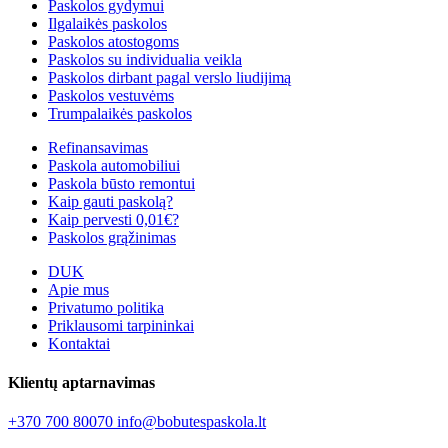
Paskolos gydymui
Ilgalaikės paskolos
Paskolos atostogoms
Paskolos su individualia veikla
Paskolos dirbant pagal verslo liudijimą
Paskolos vestuvėms
Trumpalaikės paskolos
Refinansavimas
Paskola automobiliui
Paskola būsto remontui
Kaip gauti paskolą?
Kaip pervesti 0,01€?
Paskolos grąžinimas
DUK
Apie mus
Privatumo politika
Priklausomi tarpininkai
Kontaktai
Klientų aptarnavimas
+370 700 80070
info@bobutespaskola.lt