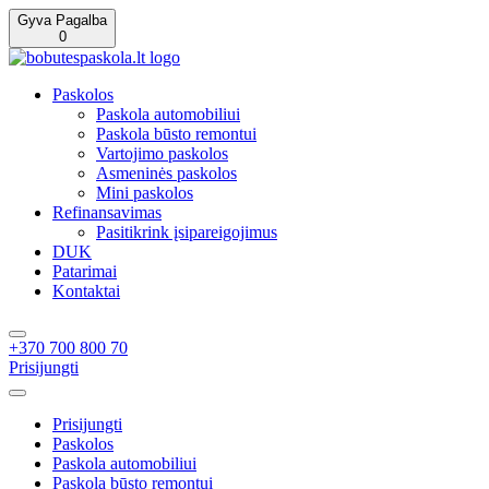
Gyva Pagalba
0
Paskolos
Paskola automobiliui
Paskola būsto remontui
Vartojimo paskolos
Asmeninės paskolos
Mini paskolos
Refinansavimas
Pasitikrink įsipareigojimus
DUK
Patarimai
Kontaktai
+370 700 800 70
Prisijungti
Prisijungti
Paskolos
Paskola automobiliui
Paskola būsto remontui