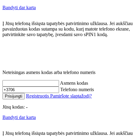
Bandyti dar karta
Į Jūsų telefoną išsiųsta tapatybės patvirtinimo užklausa. Jei aukščiau
pavaizduotas kodas sutampa su kodu, kurį matote telefono ekrane,
patvirtinkite savo tapatybę, įvesdami savo sPIN1 kodą.
Neteisingas asmens kodas arba telefono numeris
Asmens kodas
Telefono numeris
Registruotis
Pamiršote slaptažodį?
Prisijungti
Jūsų kodas:
-
Bandyti dar karta
Į Jūsų telefoną išsiųsta tapatybės patvirtinimo užklausa. Jei aukščiau