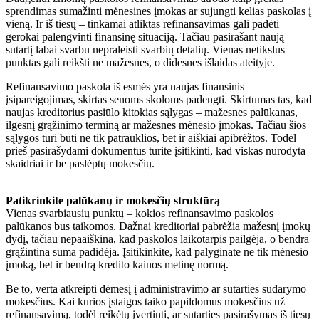
sprendimas sumažinti mėnesines įmokas ar sujungti kelias paskolas į
vieną. Ir iš tiesų – tinkamai atliktas refinansavimas gali padėti
gerokai palengvinti finansinę situaciją. Tačiau pasirašant naują
sutartį labai svarbu nepraleisti svarbių detalių. Vienas netikslus
punktas gali reikšti ne mažesnes, o didesnes išlaidas ateityje.
Refinansavimo paskola iš esmės yra naujas finansinis
įsipareigojimas, skirtas senoms skoloms padengti. Skirtumas tas, kad
naujas kreditorius pasiūlo kitokias sąlygas – mažesnes palūkanas,
ilgesnį grąžinimo terminą ar mažesnes mėnesio įmokas. Tačiau šios
sąlygos turi būti ne tik patrauklios, bet ir aiškiai apibrėžtos. Todėl
prieš pasirašydami dokumentus turite įsitikinti, kad viskas nurodyta
skaidriai ir be paslėptų mokesčių.
Patikrinkite palūkanų ir mokesčių struktūrą
Vienas svarbiausių punktų – kokios refinansavimo paskolos
palūkanos bus taikomos. Dažnai kreditoriai pabrėžia mažesnį įmokų
dydį, tačiau nepaaiškina, kad paskolos laikotarpis pailgėja, o bendra
grąžintina suma padidėja. Įsitikinkite, kad palyginate ne tik mėnesio
įmoką, bet ir bendrą kredito kainos metinę normą.
Be to, verta atkreipti dėmesį į administravimo ar sutarties sudarymo
mokesčius. Kai kurios įstaigos taiko papildomus mokesčius už
refinansavimą, todėl reikėtų įvertinti, ar sutarties pasirašymas iš tiesų