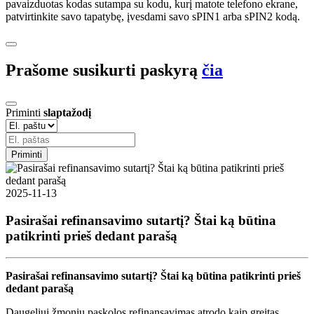
pavaizduotas kodas sutampa su kodu, kurį matote telefono ekrane,
patvirtinkite savo tapatybę, įvesdami savo sPIN1 arba sPIN2 kodą.
Prašome susikurti paskyrą
čia
Priminti
slaptažodį
Priminti
2025-11-13
Pasirašai refinansavimo sutartį? Štai ką būtina
patikrinti prieš dedant parašą
Pasirašai refinansavimo sutartį? Štai ką būtina patikrinti prieš
dedant parašą
Daugeliui žmonių paskolos refinansavimas atrodo kaip greitas