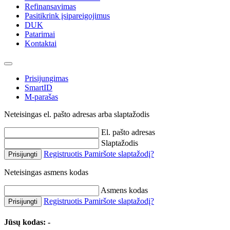
Refinansavimas
Pasitikrink įsipareigojimus
DUK
Patarimai
Kontaktai
Prisijungimas
SmartID
M-parašas
Neteisingas el. pašto adresas arba slaptažodis
El. pašto adresas
Slaptažodis
Registruotis
Pamiršote slaptažodį?
Prisijungti
Neteisingas asmens kodas
Asmens kodas
Registruotis
Pamiršote slaptažodį?
Prisijungti
Jūsų kodas:
-