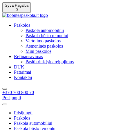
Gyva Pagalba
0
Paskolos
Paskola automobiliui
Paskola būsto remontui
Vartojimo paskolos
Asmeninės paskolos
Mini paskolos
Refinansavimas
Pasitikrink įsipareigojimus
DUK
Patarimai
Kontaktai
+370 700 800 70
Prisijungti
Prisijungti
Paskolos
Paskola automobiliui
Paskola būsto remontui