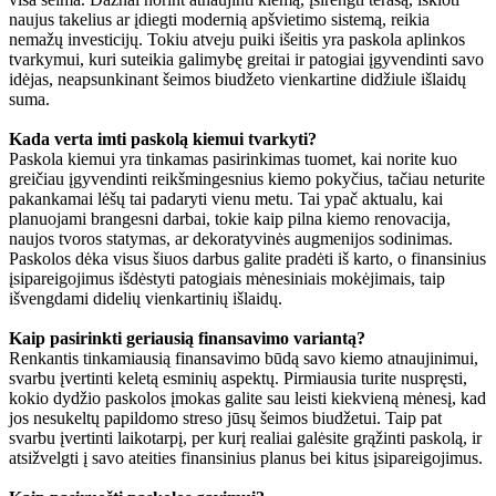
naujus takelius ar įdiegti modernią apšvietimo sistemą, reikia
nemažų investicijų. Tokiu atveju puiki išeitis yra paskola aplinkos
tvarkymui, kuri suteikia galimybę greitai ir patogiai įgyvendinti savo
idėjas, neapsunkinant šeimos biudžeto vienkartine didžiule išlaidų
suma.
Kada verta imti paskolą kiemui tvarkyti?
Paskola kiemui yra tinkamas pasirinkimas tuomet, kai norite kuo
greičiau įgyvendinti reikšmingesnius kiemo pokyčius, tačiau neturite
pakankamai lėšų tai padaryti vienu metu. Tai ypač aktualu, kai
planuojami brangesni darbai, tokie kaip pilna kiemo renovacija,
naujos tvoros statymas, ar dekoratyvinės augmenijos sodinimas.
Paskolos dėka visus šiuos darbus galite pradėti iš karto, o finansinius
įsipareigojimus išdėstyti patogiais mėnesiniais mokėjimais, taip
išvengdami didelių vienkartinių išlaidų.
Kaip pasirinkti geriausią finansavimo variantą?
Renkantis tinkamiausią finansavimo būdą savo kiemo atnaujinimui,
svarbu įvertinti keletą esminių aspektų. Pirmiausia turite nuspręsti,
kokio dydžio paskolos įmokas galite sau leisti kiekvieną mėnesį, kad
jos nesukeltų papildomo streso jūsų šeimos biudžetui. Taip pat
svarbu įvertinti laikotarpį, per kurį realiai galėsite grąžinti paskolą, ir
atsižvelgti į savo ateities finansinius planus bei kitus įsipareigojimus.