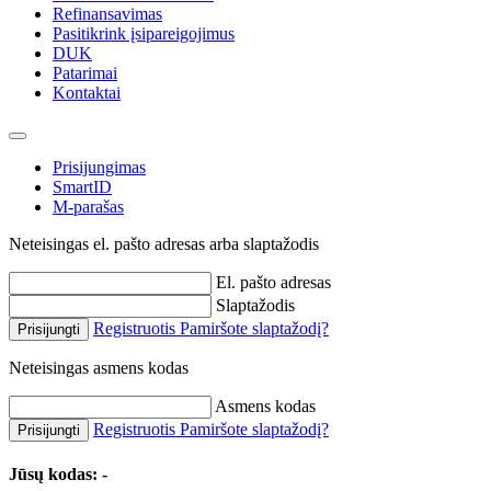
Refinansavimas
Pasitikrink įsipareigojimus
DUK
Patarimai
Kontaktai
Prisijungimas
SmartID
M-parašas
Neteisingas el. pašto adresas arba slaptažodis
El. pašto adresas
Slaptažodis
Registruotis
Pamiršote slaptažodį?
Prisijungti
Neteisingas asmens kodas
Asmens kodas
Registruotis
Pamiršote slaptažodį?
Prisijungti
Jūsų kodas:
-