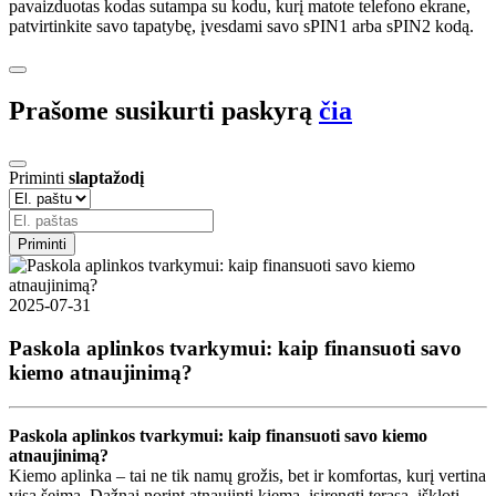
pavaizduotas kodas sutampa su kodu, kurį matote telefono ekrane,
patvirtinkite savo tapatybę, įvesdami savo sPIN1 arba sPIN2 kodą.
Prašome susikurti paskyrą
čia
Priminti
slaptažodį
Priminti
2025-07-31
Paskola aplinkos tvarkymui: kaip finansuoti savo
kiemo atnaujinimą?
Paskola aplinkos tvarkymui: kaip finansuoti savo kiemo
atnaujinimą?
Kiemo aplinka – tai ne tik namų grožis, bet ir komfortas, kurį vertina
visa šeima. Dažnai norint atnaujinti kiemą, įsirengti terasą, iškloti