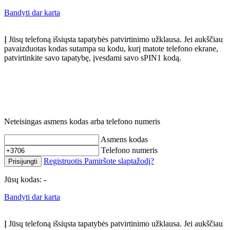
Bandyti dar karta
Į Jūsų telefoną išsiųsta tapatybės patvirtinimo užklausa. Jei aukščiau
pavaizduotas kodas sutampa su kodu, kurį matote telefono ekrane,
patvirtinkite savo tapatybę, įvesdami savo sPIN1 kodą.
Neteisingas asmens kodas arba telefono numeris
Asmens kodas
Telefono numeris
Registruotis
Pamiršote slaptažodį?
Prisijungti
Jūsų kodas:
-
Bandyti dar karta
Į Jūsų telefoną išsiųsta tapatybės patvirtinimo užklausa. Jei aukščiau