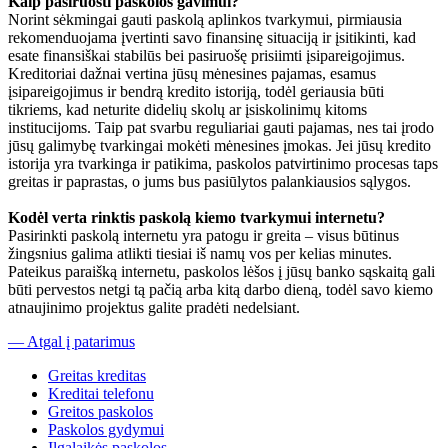
Kaip pasiruošti paskolos gavimui?
Norint sėkmingai gauti paskolą aplinkos tvarkymui, pirmiausia
rekomenduojama įvertinti savo finansinę situaciją ir įsitikinti, kad
esate finansiškai stabilūs bei pasiruošę prisiimti įsipareigojimus.
Kreditoriai dažnai vertina jūsų mėnesines pajamas, esamus
įsipareigojimus ir bendrą kredito istoriją, todėl geriausia būti
tikriems, kad neturite didelių skolų ar įsiskolinimų kitoms
institucijoms. Taip pat svarbu reguliariai gauti pajamas, nes tai įrodo
jūsų galimybę tvarkingai mokėti mėnesines įmokas. Jei jūsų kredito
istorija yra tvarkinga ir patikima, paskolos patvirtinimo procesas taps
greitas ir paprastas, o jums bus pasiūlytos palankiausios sąlygos.
Kodėl verta rinktis paskolą kiemo tvarkymui internetu?
Pasirinkti paskolą internetu yra patogu ir greita – visus būtinus
žingsnius galima atlikti tiesiai iš namų vos per kelias minutes.
Pateikus paraišką internetu, paskolos lėšos į jūsų banko sąskaitą gali
būti pervestos netgi tą pačią arba kitą darbo dieną, todėl savo kiemo
atnaujinimo projektus galite pradėti nedelsiant.
— Atgal į patarimus
Greitas kreditas
Kreditai telefonu
Greitos paskolos
Paskolos gydymui
Ilgalaikės paskolos