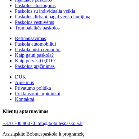
Paskolos atostogoms
Paskolos su individualia veikla
Paskolos dirbant pagal verslo liudijimą
Paskolos vestuvėms
Trumpalaikės paskolos
Refinansavimas
Paskola automobiliui
Paskola būsto remontui
Kaip gauti paskolą?
Kaip pervesti 0,01€?
Paskolos grąžinimas
DUK
Apie mus
Privatumo politika
Priklausomi tarpininkai
Kontaktai
Klientų aptarnavimas
+370 700 80070
info@bobutespaskola.lt
Atsisiųskite Bobutespaskola.lt programėlę