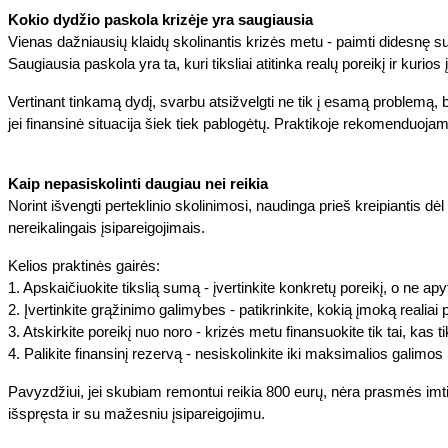
Kokio dydžio paskola krizėje yra saugiausia
Vienas dažniausių klaidų skolinantis krizės metu - paimti didesnę su
Saugiausia paskola yra ta, kuri tiksliai atitinka realų poreikį ir kurio
Vertinant tinkamą dydį, svarbu atsižvelgti ne tik į esamą problemą, b
jei finansinė situacija šiek tiek pablogėtų. Praktikoje rekomenduoj
Kaip nepasiskolinti daugiau nei reikia
Norint išvengti perteklinio skolinimosi, naudinga prieš kreipiantis d
nereikalingais įsipareigojimais.
Kelios praktinės gairės:
1. Apskaičiuokite tikslią sumą - įvertinkite konkretų poreikį, o ne apyt
2. Įvertinkite grąžinimo galimybes - patikrinkite, kokią įmoką realia
3. Atskirkite poreikį nuo noro - krizės metu finansuokite tik tai, kas ti
4. Palikite finansinį rezervą - nesiskolinkite iki maksimalios galimos
Pavyzdžiui, jei skubiam remontui reikia 800 eurų, nėra prasmės imt
išspręsta ir su mažesniu įsipareigojimu.