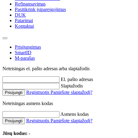
Refinansavimas
Pasitikrink įsipareigojimus
DUK
Patarimai
Kontaktai
Prisijungimas
SmartID
M-parašas
Neteisingas el. pašto adresas arba slaptažodis
El. pašto adresas
Slaptažodis
Registruotis
Pamiršote slaptažodį?
Prisijungti
Neteisingas asmens kodas
Asmens kodas
Registruotis
Pamiršote slaptažodį?
Prisijungti
Jūsų kodas:
-