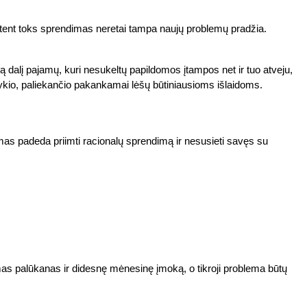
 būtent toks sprendimas neretai tampa naujų problemų pradžia.
ią dalį pajamų, kuri nesukeltų papildomos įtampos net ir tuo atveju,
tykio, paliekančio pakankamai lėšų būtiniausioms išlaidoms.
nimas padeda priimti racionalų sprendimą ir nesusieti savęs su
mas palūkanas ir didesnę mėnesinę įmoką, o tikroji problema būtų