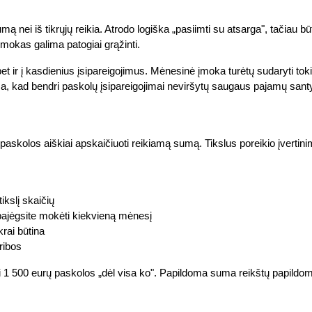
mą nei iš tikrųjų reikia. Atrodo logiška „pasiimti su atsarga", tačiau
s įmokas galima patogiai grąžinti.
et ir į kasdienius įsipareigojimus. Mėnesinė įmoka turėtų sudaryti tok
ama, kad bendri paskolų įsipareigojimai neviršytų saugaus pajamų san
ėl paskolos aiškiai apskaičiuoti reikiamą sumą. Tikslus poreikio įverti
ikslį skaičių
i pajėgsite mokėti kiekvieną mėnesį
krai būtina
 ribos
i 1 500 eurų paskolos „dėl visa ko". Papildoma suma reikštų papildo