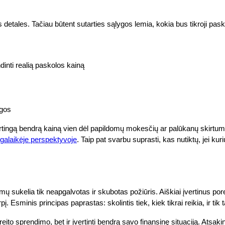
 detales. Tačiau būtent sutarties sąlygos lemia, kokia bus tikroji paskol
nti realią paskolos kainą
ygos
ingą bendrą kainą vien dėl papildomų mokesčių ar palūkanų skirtumo. To
ilgalaikėje perspektyvoje
. Taip pat svarbu suprasti, kas nutiktų, jei 
sukelia tik neapgalvotas ir skubotas požiūris. Aiškiai įvertinus por
 Esminis principas paprastas: skolintis tiek, kiek tikrai reikia, ir tik t
 greito sprendimo, bet ir įvertinti bendrą savo finansinę situaciją. Atsa