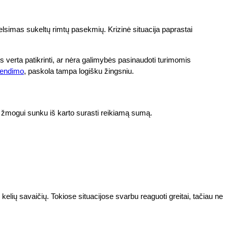
i delsimas sukeltų rimtų pasekmių. Krizinė situacija paprastai
is verta patikrinti, ar nėra galimybės pasinaudoti turimomis
rendimo
, paskola tampa logišku žingsniu.
dėl žmogui sunku iš karto surasti reikiamą sumą.
kelių savaičių. Tokiose situacijose svarbu reaguoti greitai, tačiau ne