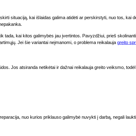
irti situaciją, kai išlaidas galima atidėti ar perskirstyti, nuo tos, ka
i nepakanka.
k tada, kai kitos galimybės jau įvertintos. Pavyzdžiui, prieš skolinant
artimųjų. Jei šie variantai neįmanomi, o problema reikalauja
greito sp
laidos. Jos atsiranda netikėtai ir dažnai reikalauja greito veiksmo, to
aracija, nuo kurios priklauso galimybė nuvykti į darbą, negali laukti 