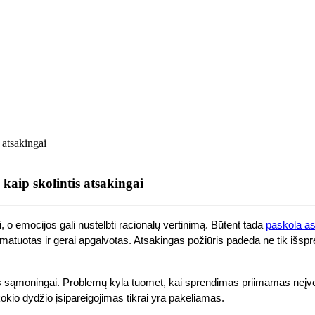
 kaip skolintis atsakingai
, o emocijos gali nustelbti racionalų vertinimą. Būtent tada
paskola a
 pamatuotas ir gerai apgalvotas. Atsakingas požiūris padeda ne tik išs
 sąmoningai. Problemų kyla tuomet, kai sprendimas priimamas neįverti
, kokio dydžio įsipareigojimas tikrai yra pakeliamas.