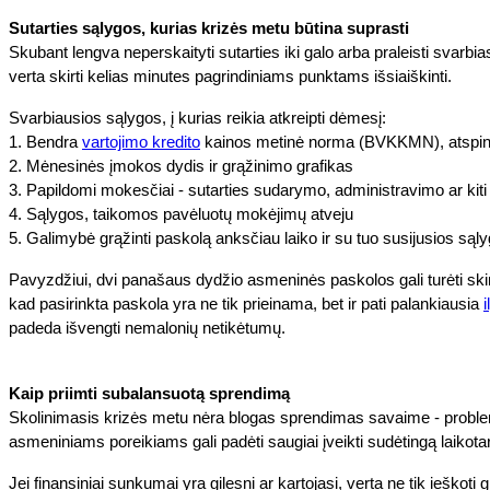
Sutarties sąlygos, kurias krizės metu būtina suprasti
Skubant lengva neperskaityti sutarties iki galo arba praleisti svarbias
verta skirti kelias minutes pagrindiniams punktams išsiaiškinti.
Svarbiausios sąlygos, į kurias reikia atkreipti dėmesį:
1. Bendra
vartojimo kredito
kainos metinė norma (BVKKMN), atspindi
2. Mėnesinės įmokos dydis ir grąžinimo grafikas
3. Papildomi mokesčiai - sutarties sudarymo, administravimo ar kiti
4. Sąlygos, taikomos pavėluotų mokėjimų atveju
5. Galimybė grąžinti paskolą anksčiau laiko ir su tuo susijusios sąl
Pavyzdžiui, dvi panašaus dydžio asmeninės paskolos gali turėti skirt
kad pasirinkta paskola yra ne tik prieinama, bet ir pati palankiausia
padeda išvengti nemalonių netikėtumų.
Kaip priimti subalansuotą sprendimą
Skolinimasis krizės metu nėra blogas sprendimas savaime - problemų 
asmeniniams poreikiams gali padėti saugiai įveikti sudėtingą laikotarpį.
Jei finansiniai sunkumai yra gilesni ar kartojasi, verta ne tik ieškoti