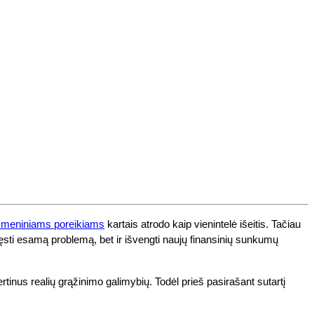
smeniniams poreikiams
kartais atrodo kaip vienintelė išeitis. Tačiau
pręsti esamą problemą, bet ir išvengti naujų finansinių sunkumų
nus realių grąžinimo galimybių. Todėl prieš pasirašant sutartį