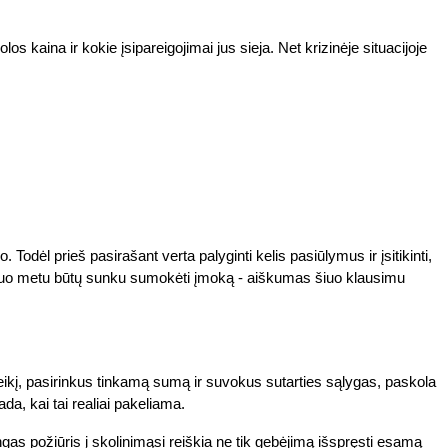
os kaina ir kokie įsipareigojimai jus sieja. Net krizinėje situacijoje
dėl prieš pasirašant verta palyginti kelis pasiūlymus ir įsitikinti,
kuriuo metu būtų sunku sumokėti įmoką - aiškumas šiuo klausimu
eikį, pasirinkus tinkamą sumą ir suvokus sutarties sąlygas, paskola
ada, kai tai realiai pakeliama.
kingas požiūris į skolinimąsi reiškia ne tik gebėjimą išspręsti esamą