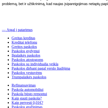
problemą, bet ir užtikrinimą, kad naujas įsipareigojimas netaptų papi
— Atgal į patarimus
Greitas kreditas
Kreditai telefonu
Greitos paskolos
Paskolos gydymui
Ilgalaikės paskolos
Paskolos atostogoms
Paskolos su individualia veikla
Paskolos dirbant pagal verslo liudijimą
Paskolos vestuvėms
Trumpalaikės paskolos
Refinansavimas
Paskola automobiliui
Paskola būsto remontui
Kaip gauti paskolą?
Kaip pervesti 0,01€?
Paskolos grąžinimas