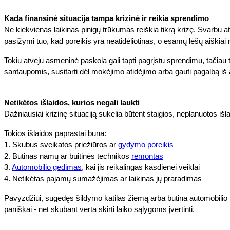
Kada finansinė situacija tampa krizinė ir reikia sprendimo
Ne kiekvienas laikinas pinigų trūkumas reiškia tikrą krizę. Svarbu atsk
pasižymi tuo, kad poreikis yra neatidėliotinas, o esamų lėšų aiškia
Tokiu atveju asmeninė paskola gali tapti pagrįstu sprendimu, tačiau ti
santaupomis, susitarti dėl mokėjimo atidėjimo arba gauti pagalbą iš 
Netikėtos išlaidos, kurios negali laukti
Dažniausiai krizinę situaciją sukelia būtent staigios, neplanuotos iš
Tokios išlaidos paprastai būna:
1. Skubus sveikatos priežiūros ar
gydymo poreikis
2. Būtinas namų ar buitinės technikos
remontas
3.
Automobilio gedimas
, kai jis reikalingas kasdienei veiklai
4. Netikėtas pajamų sumažėjimas ar laikinas jų praradimas
Pavyzdžiui, sugedęs šildymo katilas žiemą arba būtina automobilio rep
paniškai - net skubant verta skirti laiko sąlygoms įvertinti.