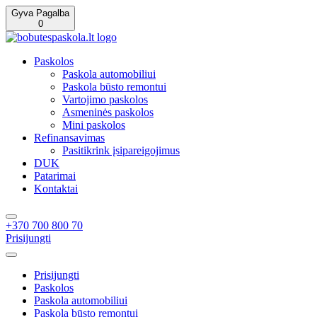
Gyva Pagalba
0
Paskolos
Paskola automobiliui
Paskola būsto remontui
Vartojimo paskolos
Asmeninės paskolos
Mini paskolos
Refinansavimas
Pasitikrink įsipareigojimus
DUK
Patarimai
Kontaktai
+370 700 800 70
Prisijungti
Prisijungti
Paskolos
Paskola automobiliui
Paskola būsto remontui