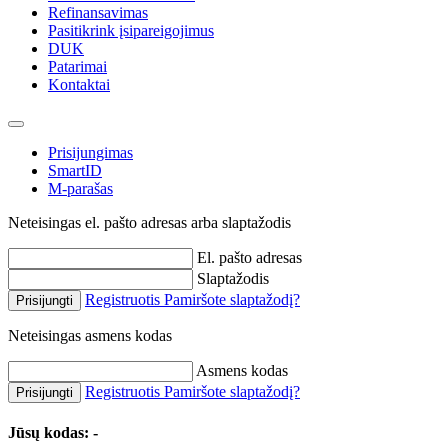
Refinansavimas
Pasitikrink įsipareigojimus
DUK
Patarimai
Kontaktai
Prisijungimas
SmartID
M-parašas
Neteisingas el. pašto adresas arba slaptažodis
El. pašto adresas
Slaptažodis
Registruotis
Pamiršote slaptažodį?
Prisijungti
Neteisingas asmens kodas
Asmens kodas
Registruotis
Pamiršote slaptažodį?
Prisijungti
Jūsų kodas:
-