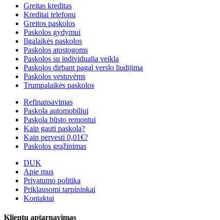
Greitas kreditas
Kreditai telefonu
Greitos paskolos
Paskolos gydymui
Ilgalaikės paskolos
Paskolos atostogoms
Paskolos su individualia veikla
Paskolos dirbant pagal verslo liudijimą
Paskolos vestuvėms
Trumpalaikės paskolos
Refinansavimas
Paskola automobiliui
Paskola būsto remontui
Kaip gauti paskolą?
Kaip pervesti 0,01€?
Paskolos grąžinimas
DUK
Apie mus
Privatumo politika
Priklausomi tarpininkai
Kontaktai
Klientų aptarnavimas