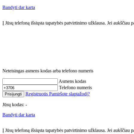
Bandyti dar karta
Į Jūsų telefoną išsiųsta tapatybės patvirtinimo užklausa. Jei aukščia
Neteisingas asmens kodas arba telefono numeris
Asmens kodas
Telefono numeris
Registruotis
Pamiršote slaptažodį?
Prisijungti
Jūsų kodas:
-
Bandyti dar karta
Į Jūsų telefoną išsiųsta tapatybės patvirtinimo užklausa. Jei aukščia