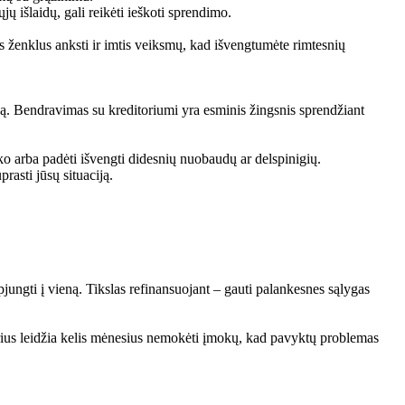
ųjų išlaidų, gali reikėti ieškoti sprendimo.
os ženklus anksti ir imtis veiksmų, kad išvengtumėte rimtesnių
ciją. Bendravimas su kreditoriumi yra esminis žingsnis sprendžiant
iko arba padėti išvengti didesnių nuobaudų ar delspinigių.
rasti jūsų situaciją.
ungti į vieną. Tikslas refinansuojant – gauti palankesnes sąlygas
rius leidžia kelis mėnesius nemokėti įmokų, kad pavyktų problemas