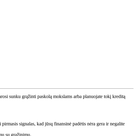
arosi sunku grąžinti paskolą mokslams arba planuojate tokį kreditą
 pirmasis signalas, kad jūsų finansinė padėtis nėra gera ir negalite
emų su grąžinimu.