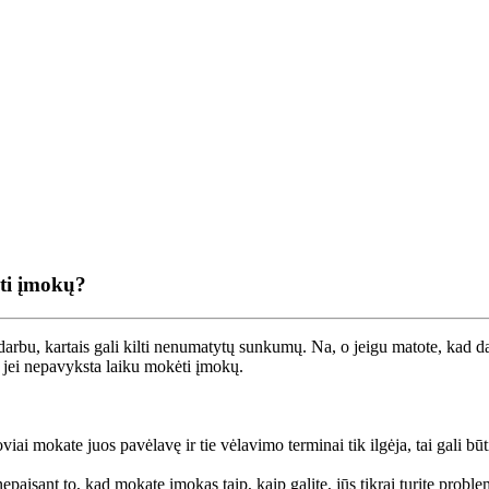
nti įmokų?
darbu, kartais gali kilti nenumatytų sunkumų. Na, o jeigu matote, kad d
, jei nepavyksta laiku mokėti įmokų.
iai mokate juos pavėlavę ir tie vėlavimo terminai tik ilgėja, tai gali būti
nepaisant to, kad mokate įmokas taip, kaip galite, jūs tikrai turite probl