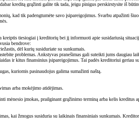
dabar kreditą grąžinti galite tik tada, jeigu pinigus perskirstysite iš būtin
žmonių, kad tik padengtumėte savo įsipareigojimus. Svarbu atpažinti šiu
nės.
kreiptis tiesiogiai į kreditorių bei jį informuoti apie susidariusią situa
avusia bendrove:
riežastis, dėl kurių susiduriate su sunkumais.
 pastebite problemas. Ankstyvas pranešimas gali suteikti jums daugiau la
idas ir kitus finansinius įsipareigojimus. Tai padės kreditoriui geriau sup
laugas, kuriomis pasinaudojus galima sumažinti naštą.
avimas arba mokėjimo atidėjimas.
 mėnesio įmokas, prailginant grąžinimo terminą arba kelis kreditus apj
as, kai žmogus susiduria su laikinais finansiniais sunkumais. Kredito