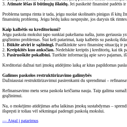
3.
Atimate lėšas iš būtinųjų išlaidų.
Jei pasikeitė finansinė padėtis ir 
Problema tampa rimta ir tada, jeigu nuolat skolinatės pinigus iš kitų 
finansinių problemų. Jeigu bėdų laiku nespręsite, jos darysis tik rimtes
Kaip kalbėtis su kreditoriumi?
Jeigu paskola mokslui tapo sunkiai pakeliama našta, jums geriausia yra 
grąžinimo problemas. Štai keli patarimai, kaip kalbėtis su paskolą išd
1.
Būkite atviri ir sąžiningi.
Paaiškinkite savo finansinę situaciją ir p
2.
Kreipkitės kuo anksčiau.
Nedelskite kreiptis į kreditorių, kai tik
3.
Pasiruoškite pokalbiui.
Turėkite informaciją apie savo pajamas, išla
Kreditoriai dažnai turi įmokų atidėjimo laiką ar kitas papildomas pas
Galimos paskolos restruktūrizavimo galimybės
Dažniausiai restruktūrizavimui pasirenkami du sprendimai – refinans
Refinansavimo metu sena paskola keičiama nauja. Taip galima sumažinti
grąžinimui.
Na, o mokėjimo atidėjimas arba laikinas įmokų sustabdymas – sprendim
išspręsti ir toliau vėl sėkmingai padengti paskolą mokslui.
— Atgal į patarimus