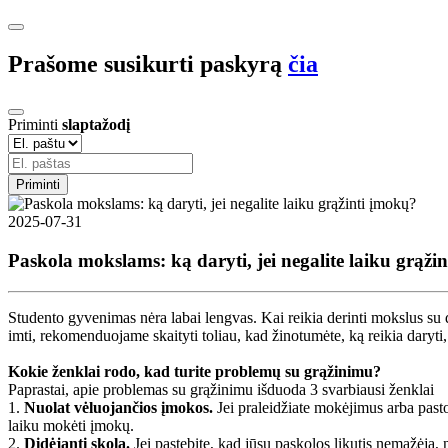
Prašome susikurti paskyrą
čia
Priminti
slaptažodį
Priminti
2025-07-31
Paskola mokslams: ką daryti, jei negalite laiku grąži
Studento gyvenimas nėra labai lengvas. Kai reikia derinti mokslus su 
imti, rekomenduojame skaityti toliau, kad žinotumėte, ką reikia daryti
Kokie ženklai rodo, kad turite problemų su grąžinimu?
Paprastai, apie problemas su grąžinimu išduoda 3 svarbiausi ženklai
1.
Nuolat vėluojančios įmokos.
Jei praleidžiate mokėjimus arba pastov
laiku mokėti įmokų.
2.
Didėjanti skola.
Jei pastebite, kad jūsų paskolos likutis nemažėja, 