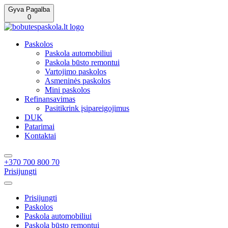
Gyva Pagalba
0
Paskolos
Paskola automobiliui
Paskola būsto remontui
Vartojimo paskolos
Asmeninės paskolos
Mini paskolos
Refinansavimas
Pasitikrink įsipareigojimus
DUK
Patarimai
Kontaktai
+370 700 800 70
Prisijungti
Prisijungti
Paskolos
Paskola automobiliui
Paskola būsto remontui