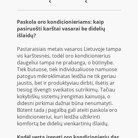
Patarimai
Paskola oro kondicionieriams: kaip
pasiruošti karštai vasarai be didelių
Kontaktai
išlaidų?
Pastaraisiais metais vasaros Lietuvoje tampa
vis karštesnės, todėl oro kondicionierius
daugeliui tampa ne prabanga, o būtinybe.
Tiek butuose, tiek individualiuose namuose
patogus mikroklimatas leidžia ne tik geriau
jaustis, bet ir produktyviau dirbti, ilsėtis ar
tiesiog išvengti sveikatos sutrikimų. Tačiau
kokybiškų sistemų įrengimas kainuoja, o
didesni pirkimai dažnai būna nenumatyti.
Būtent tada į pagalbą gali ateiti paskola oro
kondicionieriui, kuri leidžia užtikrinti
komfortą be didelių vienkartinių išlaidų.
Kodėl verta įrengti oro kondicionierių dar