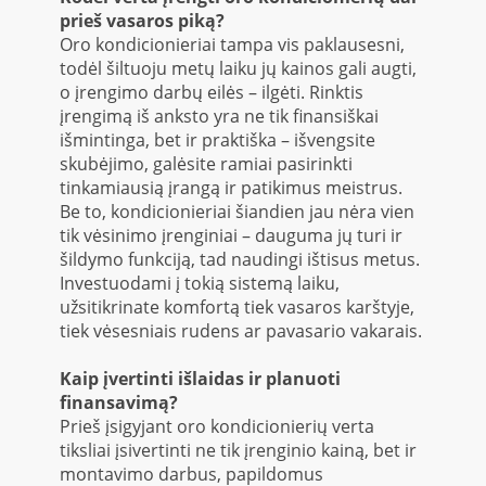
prieš vasaros piką?
Oro kondicionieriai tampa vis paklausesni,
todėl šiltuoju metų laiku jų kainos gali augti,
o įrengimo darbų eilės – ilgėti. Rinktis
įrengimą iš anksto yra ne tik finansiškai
išmintinga, bet ir praktiška – išvengsite
skubėjimo, galėsite ramiai pasirinkti
tinkamiausią įrangą ir patikimus meistrus.
Be to, kondicionieriai šiandien jau nėra vien
tik vėsinimo įrenginiai – dauguma jų turi ir
šildymo funkciją, tad naudingi ištisus metus.
Investuodami į tokią sistemą laiku,
užsitikrinate komfortą tiek vasaros karštyje,
tiek vėsesniais rudens ar pavasario vakarais.
Kaip įvertinti išlaidas ir planuoti
finansavimą?
Prieš įsigyjant oro kondicionierių verta
tiksliai įsivertinti ne tik įrenginio kainą, bet ir
montavimo darbus, papildomus