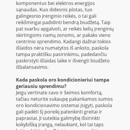
komponentus bei elektros energijos
sąnaudas. Kuo didesnis plotas, tuo
galingesnio įrenginio reikės, o tai gali
reikšmingai padidinti bendrą biudžetą. Taip
pat svarbu apgalvoti, ar reikės kelių įrenginių
skirtingoms namų zonoms, ar pakaks vieno
centrinio sprendimo. Kadangi dažnai tokios
išlaidos nėra numatytos iš anksto, paskola
tampa praktišku pasirinkimu, padedančiu
paskirstyti išlaidas laike ir išvengti biudžeto
išbalansavimo.
Kada paskola oro kondicionieriui tampa
geriausiu sprendimu?
Jeigu vertinate savo ir šeimos komfortą,
tačiau neturite sukaupę pakankamos sumos
oro kondicionavimo sistemai įsigyti, paskola
gali padėti šį poreikį patenkinti greitai ir
paprastai. Ji suteikia galimybę išsirinkti
kokybišką įrangą, nelaukiant, kol tai taps