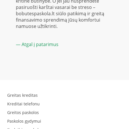
kritine būtinybe. O jei jau nusprendėte
pasiruošti karštai vasarai be streso –
bobutespaskola.lt siūlo patikimą ir greitą
finansavimo sprendimą jūsų komfortui
namuose užtikrinti.
— Atgal į patarimus
Greitas kreditas
Kreditai telefonu
Greitos paskolos
Paskolos gydymui