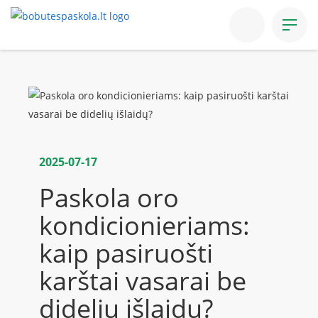
Prisijungti
Paskolos
Paskola automobiliui
2025-07-17
Paskola oro
Paskola būsto remontui
kondicionieriams:
Refinansavimas
kaip pasiruošti
karštai vasarai be
Pasitikrink įsipareigojimus
didelių išlaidų?
DUK