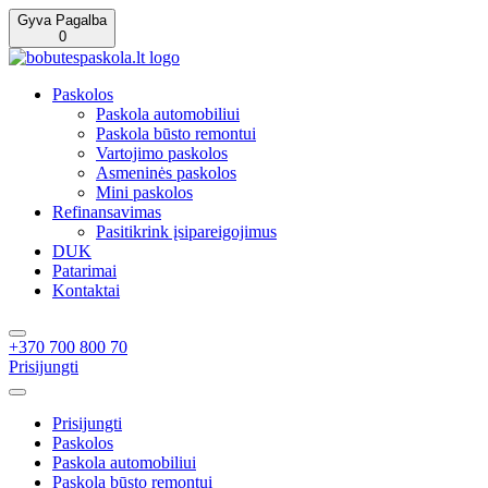
Gyva Pagalba
0
Paskolos
Paskola automobiliui
Paskola būsto remontui
Vartojimo paskolos
Asmeninės paskolos
Mini paskolos
Refinansavimas
Pasitikrink įsipareigojimus
DUK
Patarimai
Kontaktai
+370 700 800 70
Prisijungti
Prisijungti
Paskolos
Paskola automobiliui
Paskola būsto remontui