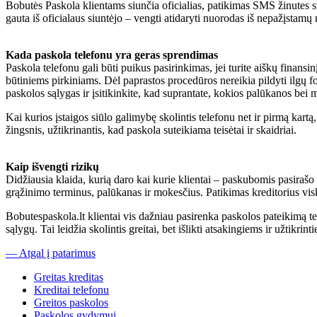
Bobutės Paskola klientams siunčia oficialias, patikimas SMS žinutes su
gauta iš oficialaus siuntėjo – vengti atidaryti nuorodas iš nepažįstamų
Kada paskola telefonu yra geras sprendimas
Paskola telefonu gali būti puikus pasirinkimas, jei turite aiškų finansi
būtiniems pirkiniams. Dėl paprastos procedūros nereikia pildyti ilgų f
paskolos sąlygas ir įsitikinkite, kad suprantate, kokios palūkanos bei 
Kai kurios įstaigos siūlo galimybę skolintis telefonu net ir pirmą kartą,
žingsnis, užtikrinantis, kad paskola suteikiama teisėtai ir skaidriai.
Kaip išvengti rizikų
Didžiausia klaida, kurią daro kai kurie klientai – paskubomis pasirašo su
grąžinimo terminus, palūkanas ir mokesčius. Patikimas kreditorius viską
Bobutespaskola.lt klientai vis dažniau pasirenka paskolos pateikimą te
sąlygų. Tai leidžia skolintis greitai, bet išlikti atsakingiems ir užtikri
— Atgal į patarimus
Greitas kreditas
Kreditai telefonu
Greitos paskolos
Paskolos gydymui