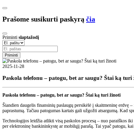
Prašome susikurti paskyrą
čia
Priminti
slaptažodį
Priminti
2025-11-28
Paskola telefonu – patogu, bet ar saugu? Štai ką turi 
Paskola telefonu – patogu, bet ar saugu? Štai ką turi žinoti
Šiandien daugelis finansinių paslaugų persikėlė į skaitmeninę erdvę – n
paprastumą. Tačiau patogumas kartais gali užgožti atsargumą. Kad sprend
Technologijos leidžia atlikti visą paskolos procesą – nuo paraiškos iki
per elektroninę bankininkystę ar mobilųjį parašą. Tai ypač patogu, kai 