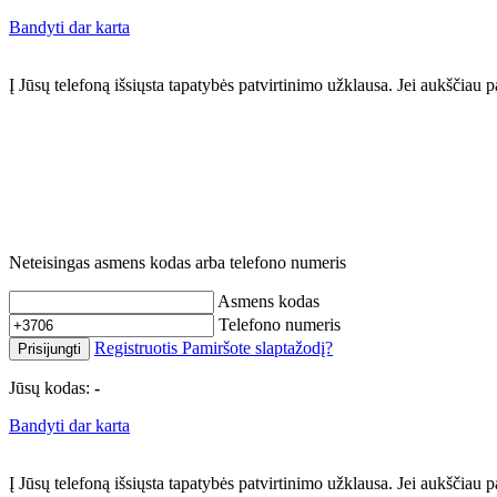
Bandyti dar karta
Į Jūsų telefoną išsiųsta tapatybės patvirtinimo užklausa. Jei aukščia
Neteisingas asmens kodas arba telefono numeris
Asmens kodas
Telefono numeris
Registruotis
Pamiršote slaptažodį?
Prisijungti
Jūsų kodas:
-
Bandyti dar karta
Į Jūsų telefoną išsiųsta tapatybės patvirtinimo užklausa. Jei aukščia