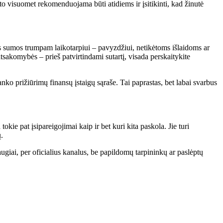
to visuomet rekomenduojama būti atidiems ir įsitikinti, kad žinutė
delės sumos trumpam laikotarpiui – pavyzdžiui, netikėtoms išlaidoms ar
tsakomybės – prieš patvirtindami sutartį, visada perskaitykite
Banko prižiūrimų finansų įstaigų sąraše. Tai paprastas, bet labai svarbus
okie pat įsipareigojimai kaip ir bet kuri kita paskola. Jie turi
.
ugiai, per oficialius kanalus, be papildomų tarpininkų ar paslėptų