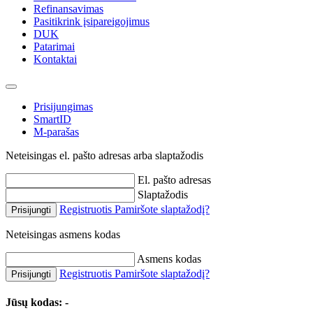
Refinansavimas
Pasitikrink įsipareigojimus
DUK
Patarimai
Kontaktai
Prisijungimas
SmartID
M-parašas
Neteisingas el. pašto adresas arba slaptažodis
El. pašto adresas
Slaptažodis
Registruotis
Pamiršote slaptažodį?
Prisijungti
Neteisingas asmens kodas
Asmens kodas
Registruotis
Pamiršote slaptažodį?
Prisijungti
Jūsų kodas:
-