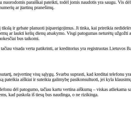
 nuorodomis paraiškai pateikti, todėl jomis naudotis yra saugu. Vis dėl
 numerių ar įtartinų pranešimų.
nį tikslą ir gebate planuoti įsipareigojimus. Ji tinka, kai prireikia nedi
ormų ar laukti kelių dienų atsakymo. Visgi patogumas neturėtų užgožti a
mokesčiai bus taikomi.
 tačiau visada verta patikrinti, ar kreditorius yra registruotas Lietuvos 
tartį, neįvertinę visų sąlygų. Svarbu suprasti, kad kreditai telefonu yra t
 pateikia aiškiai ir suteikia galimybę pasikonsultuoti, jei kyla klausimų
lefonu dėl patogumo, tačiau kartu vertina aiškumą – viskas atliekama sa
ntiems, kad paskola iš tiesų bus naudinga, o ne rizikinga.