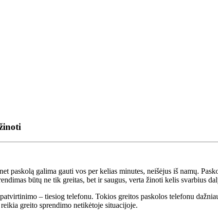
žinoti
et paskolą galima gauti vos per kelias minutes, neišėjus iš namų. Paskol
imas būtų ne tik greitas, bet ir saugus, verta žinoti kelis svarbius dal
 patvirtinimo – tiesiog telefonu. Tokios greitos paskolos telefonu dažnia
reikia greito sprendimo netikėtoje situacijoje.