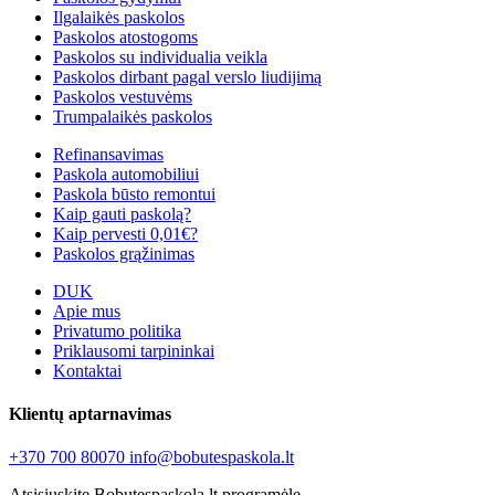
Ilgalaikės paskolos
Paskolos atostogoms
Paskolos su individualia veikla
Paskolos dirbant pagal verslo liudijimą
Paskolos vestuvėms
Trumpalaikės paskolos
Refinansavimas
Paskola automobiliui
Paskola būsto remontui
Kaip gauti paskolą?
Kaip pervesti 0,01€?
Paskolos grąžinimas
DUK
Apie mus
Privatumo politika
Priklausomi tarpininkai
Kontaktai
Klientų aptarnavimas
+370 700 80070
info@bobutespaskola.lt
Atsisiųskite Bobutespaskola.lt programėlę