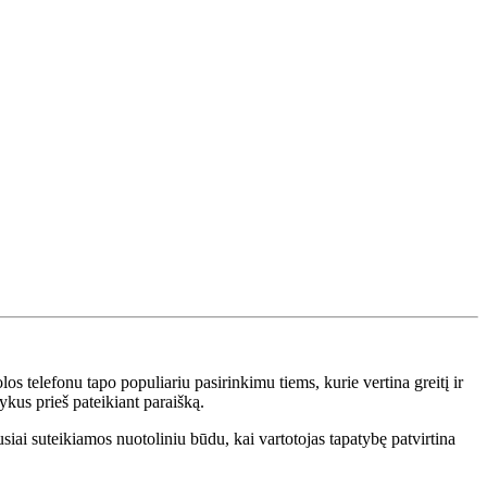
os telefonu tapo populiariu pasirinkimu tiems, kurie vertina greitį ir
ykus prieš pateikiant paraišką.
usiai suteikiamos nuotoliniu būdu, kai vartotojas tapatybę patvirtina