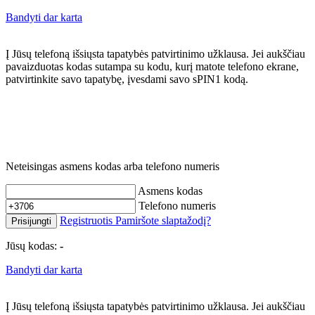
Bandyti dar karta
Į Jūsų telefoną išsiųsta tapatybės patvirtinimo užklausa. Jei aukščiau
pavaizduotas kodas sutampa su kodu, kurį matote telefono ekrane,
patvirtinkite savo tapatybę, įvesdami savo sPIN1 kodą.
Neteisingas asmens kodas arba telefono numeris
Asmens kodas
Telefono numeris
Registruotis
Pamiršote slaptažodį?
Prisijungti
Jūsų kodas:
-
Bandyti dar karta
Į Jūsų telefoną išsiųsta tapatybės patvirtinimo užklausa. Jei aukščiau