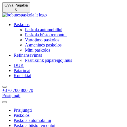
Gyva Pagalba
0
Paskolos
Paskola automobiliui
Paskola būsto remontui
Vartojimo paskolos
Asmeninės paskolos
Mini paskolos
Refinansavimas
Pasitikrink įsipareigojimus
DUK
Patarimai
Kontaktai
+370 700 800 70
Prisijungti
Prisijungti
Paskolos
Paskola automobiliui
Paskola būsto remontui