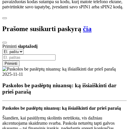
pavaizduotas kodas sutampa su kodu, kurį matote telefono ekrane,
patvirtinkite savo tapatybę, įvesdami savo sPIN1 arba sPIN2 kodą.
Prašome susikurti paskyrą
čia
Priminti
slaptažodį
Priminti
2025-11-11
Paskolos be paslėptų niuansų: ką išsiaiškinti dar
prieš parašą
Paskolos be paslėptų niuansų: ką išsiaiškinti dar prieš parašą
Šiandien, kai pasiūlymų skolintis netrūksta, vis dažniau
akcentuojama skaidrumo svarba. Paskola neturėtų tapti galvos
skausmu – tai finansinis įrankis, padedantis spręsti konkrečias