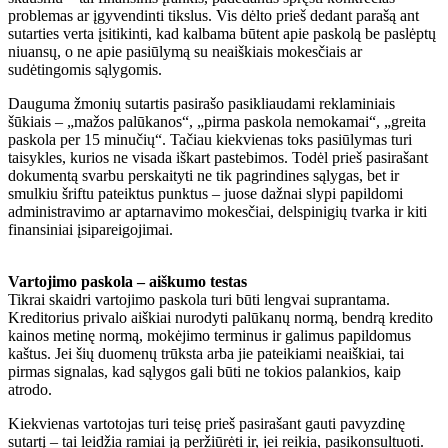
problemas ar įgyvendinti tikslus. Vis dėlto prieš dedant parašą ant
sutarties verta įsitikinti, kad kalbama būtent apie paskolą be paslėptų
niuansų, o ne apie pasiūlymą su neaiškiais mokesčiais ar
sudėtingomis sąlygomis.
Dauguma žmonių sutartis pasirašo pasikliaudami reklaminiais
šūkiais – „mažos palūkanos“, „pirma paskola nemokamai“, „greita
paskola per 15 minučių“. Tačiau kiekvienas toks pasiūlymas turi
taisykles, kurios ne visada iškart pastebimos. Todėl prieš pasirašant
dokumentą svarbu perskaityti ne tik pagrindines sąlygas, bet ir
smulkiu šriftu pateiktus punktus – juose dažnai slypi papildomi
administravimo ar aptarnavimo mokesčiai, delspinigių tvarka ir kiti
finansiniai įsipareigojimai.
Vartojimo paskola – aiškumo testas
Tikrai skaidri vartojimo paskola turi būti lengvai suprantama.
Kreditorius privalo aiškiai nurodyti palūkanų normą, bendrą kredito
kainos metinę normą, mokėjimo terminus ir galimus papildomus
kaštus. Jei šių duomenų trūksta arba jie pateikiami neaiškiai, tai
pirmas signalas, kad sąlygos gali būti ne tokios palankios, kaip
atrodo.
Kiekvienas vartotojas turi teisę prieš pasirašant gauti pavyzdinę
sutartį – tai leidžia ramiai ją peržiūrėti ir, jei reikia, pasikonsultuoti.