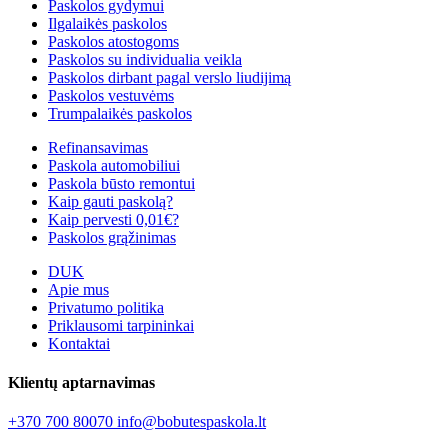
Paskolos gydymui
Ilgalaikės paskolos
Paskolos atostogoms
Paskolos su individualia veikla
Paskolos dirbant pagal verslo liudijimą
Paskolos vestuvėms
Trumpalaikės paskolos
Refinansavimas
Paskola automobiliui
Paskola būsto remontui
Kaip gauti paskolą?
Kaip pervesti 0,01€?
Paskolos grąžinimas
DUK
Apie mus
Privatumo politika
Priklausomi tarpininkai
Kontaktai
Klientų aptarnavimas
+370 700 80070
info@bobutespaskola.lt