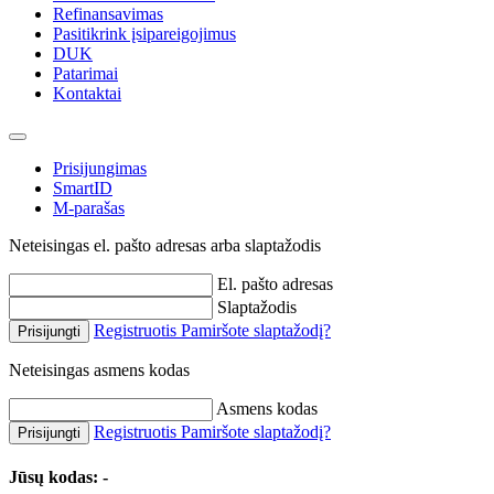
Refinansavimas
Pasitikrink įsipareigojimus
DUK
Patarimai
Kontaktai
Prisijungimas
SmartID
M-parašas
Neteisingas el. pašto adresas arba slaptažodis
El. pašto adresas
Slaptažodis
Registruotis
Pamiršote slaptažodį?
Prisijungti
Neteisingas asmens kodas
Asmens kodas
Registruotis
Pamiršote slaptažodį?
Prisijungti
Jūsų kodas:
-