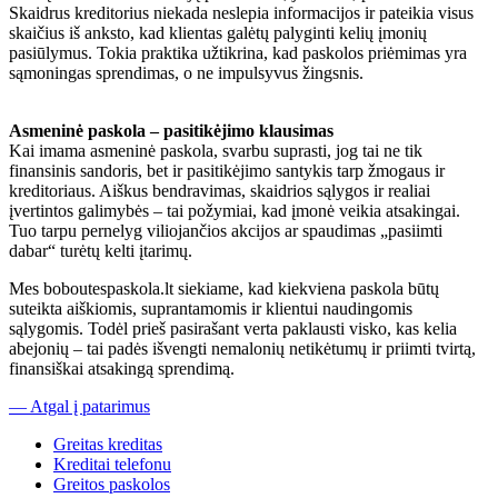
Skaidrus kreditorius niekada neslepia informacijos ir pateikia visus
skaičius iš anksto, kad klientas galėtų palyginti kelių įmonių
pasiūlymus. Tokia praktika užtikrina, kad paskolos priėmimas yra
sąmoningas sprendimas, o ne impulsyvus žingsnis.
Asmeninė paskola – pasitikėjimo klausimas
Kai imama asmeninė paskola, svarbu suprasti, jog tai ne tik
finansinis sandoris, bet ir pasitikėjimo santykis tarp žmogaus ir
kreditoriaus. Aiškus bendravimas, skaidrios sąlygos ir realiai
įvertintos galimybės – tai požymiai, kad įmonė veikia atsakingai.
Tuo tarpu pernelyg viliojančios akcijos ar spaudimas „pasiimti
dabar“ turėtų kelti įtarimų.
Mes boboutespaskola.lt siekiame, kad kiekviena paskola būtų
suteikta aiškiomis, suprantamomis ir klientui naudingomis
sąlygomis. Todėl prieš pasirašant verta paklausti visko, kas kelia
abejonių – tai padės išvengti nemalonių netikėtumų ir priimti tvirtą,
finansiškai atsakingą sprendimą.
— Atgal į patarimus
Greitas kreditas
Kreditai telefonu
Greitos paskolos