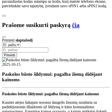
pavaizduotas kodas sutampa su kodu, kurį matote telefono ekrane,
patvirtinkite savo tapatybę, įvesdami savo sPIN1 arba sPIN2 kodą.
Prašome susikurti paskyrą
čia
Priminti
slaptažodį
Priminti
2025-10-15
Paskolos būsto šildymui: pagalba žiemą didėjant
kainoms
Paskolos būsto šildymui: pagalba žiemą didėjant kainoms
Kasmet atėjus šaltajam sezonui daugelis žmonių susiduria su
padidėjusiomis išlaidomis už šildymą ir kitus komunalinius
patarnavimus. Energijos kainos svyruoja, o kartais netikėtai šokteli