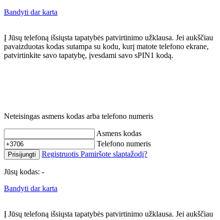
Bandyti dar karta
Į Jūsų telefoną išsiųsta tapatybės patvirtinimo užklausa. Jei aukščiau
pavaizduotas kodas sutampa su kodu, kurį matote telefono ekrane,
patvirtinkite savo tapatybę, įvesdami savo sPIN1 kodą.
Neteisingas asmens kodas arba telefono numeris
Asmens kodas
Telefono numeris
Registruotis
Pamiršote slaptažodį?
Prisijungti
Jūsų kodas:
-
Bandyti dar karta
Į Jūsų telefoną išsiųsta tapatybės patvirtinimo užklausa. Jei aukščiau