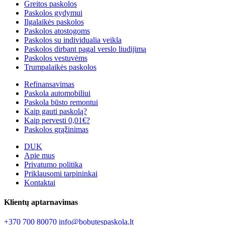
Greitos paskolos
Paskolos gydymui
Ilgalaikės paskolos
Paskolos atostogoms
Paskolos su individualia veikla
Paskolos dirbant pagal verslo liudijimą
Paskolos vestuvėms
Trumpalaikės paskolos
Refinansavimas
Paskola automobiliui
Paskola būsto remontui
Kaip gauti paskolą?
Kaip pervesti 0,01€?
Paskolos grąžinimas
DUK
Apie mus
Privatumo politika
Priklausomi tarpininkai
Kontaktai
Klientų aptarnavimas
+370 700 80070
info@bobutespaskola.lt