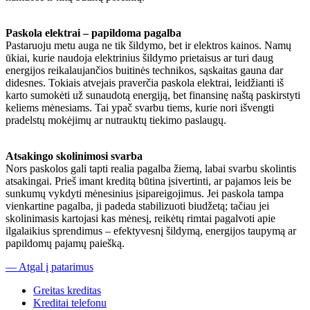
Paskola elektrai – papildoma pagalba
Pastaruoju metu auga ne tik šildymo, bet ir elektros kainos. Namų
ūkiai, kurie naudoja elektrinius šildymo prietaisus ar turi daug
energijos reikalaujančios buitinės technikos, sąskaitas gauna dar
didesnes. Tokiais atvejais praverčia paskola elektrai, leidžianti iš
karto sumokėti už sunaudotą energiją, bet finansinę naštą paskirstyti
keliems mėnesiams. Tai ypač svarbu tiems, kurie nori išvengti
pradelstų mokėjimų ar nutrauktų tiekimo paslaugų.
Atsakingo skolinimosi svarba
Nors paskolos gali tapti realia pagalba žiemą, labai svarbu skolintis
atsakingai. Prieš imant kreditą būtina įsivertinti, ar pajamos leis be
sunkumų vykdyti mėnesinius įsipareigojimus. Jei paskola tampa
vienkartine pagalba, ji padeda stabilizuoti biudžetą; tačiau jei
skolinimasis kartojasi kas mėnesį, reikėtų rimtai pagalvoti apie
ilgalaikius sprendimus – efektyvesnį šildymą, energijos taupymą ar
papildomų pajamų paiešką.
— Atgal į patarimus
Greitas kreditas
Kreditai telefonu