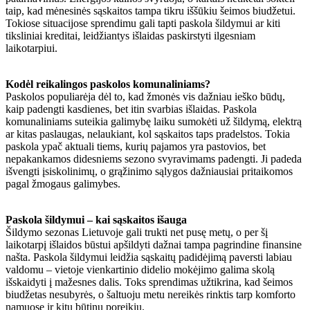
taip, kad mėnesinės sąskaitos tampa tikru iššūkiu šeimos biudžetui.
Tokiose situacijose sprendimu gali tapti paskola šildymui ar kiti
tiksliniai kreditai, leidžiantys išlaidas paskirstyti ilgesniam
laikotarpiui.
Kodėl reikalingos paskolos komunaliniams?
Paskolos populiarėja dėl to, kad žmonės vis dažniau ieško būdų,
kaip padengti kasdienes, bet itin svarbias išlaidas. Paskola
komunaliniams suteikia galimybę laiku sumokėti už šildymą, elektrą
ar kitas paslaugas, nelaukiant, kol sąskaitos taps pradelstos. Tokia
paskola ypač aktuali tiems, kurių pajamos yra pastovios, bet
nepakankamos didesniems sezono svyravimams padengti. Ji padeda
išvengti įsiskolinimų, o grąžinimo sąlygos dažniausiai pritaikomos
pagal žmogaus galimybes.
Paskola šildymui – kai sąskaitos išauga
Šildymo sezonas Lietuvoje gali trukti net pusę metų, o per šį
laikotarpį išlaidos būstui apšildyti dažnai tampa pagrindine finansine
našta. Paskola šildymui leidžia sąskaitų padidėjimą paversti labiau
valdomu – vietoje vienkartinio didelio mokėjimo galima skolą
išskaidyti į mažesnes dalis. Toks sprendimas užtikrina, kad šeimos
biudžetas nesubyrės, o šaltuoju metu nereikės rinktis tarp komforto
namuose ir kitų būtinų poreikių.