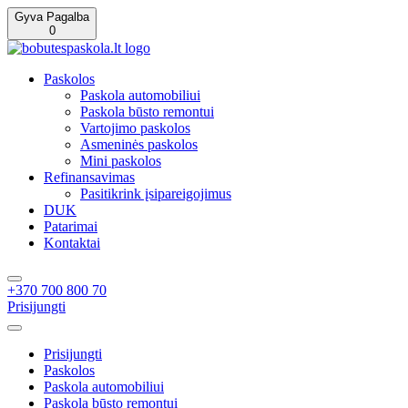
Gyva Pagalba
0
Paskolos
Paskola automobiliui
Paskola būsto remontui
Vartojimo paskolos
Asmeninės paskolos
Mini paskolos
Refinansavimas
Pasitikrink įsipareigojimus
DUK
Patarimai
Kontaktai
+370 700 800 70
Prisijungti
Prisijungti
Paskolos
Paskola automobiliui
Paskola būsto remontui