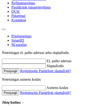
Refinansavimas
Pasitikrink įsipareigojimus
DUK
Patarimai
Kontaktai
Prisijungimas
SmartID
M-parašas
Neteisingas el. pašto adresas arba slaptažodis
El. pašto adresas
Slaptažodis
Registruotis
Pamiršote slaptažodį?
Prisijungti
Neteisingas asmens kodas
Asmens kodas
Registruotis
Pamiršote slaptažodį?
Prisijungti
Jūsų kodas:
-