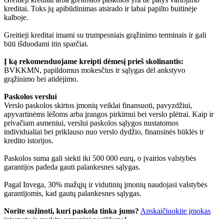
kreditai. Toks jų apibūdinimas atsirado ir labai papilto buitinėje
kalboje.
Greitieji kreditai imami su trumpesniais grąžinimo terminais ir gali
būti išduodami itin sparčiai.
Į ką rekomenduojame kreipti dėmesį prieš skolinantis:
BVKKMN, papildomus mokesčius ir sąlygas dėl ankstyvo
grąžinimo bei atidėjimo.
Paskolos verslui
Verslo paskolos skirtos įmonių veiklai finansuoti, pavyzdžiui,
apyvartinėms lėšoms arba įrangos pirkimui bei verslo plėtrai. Kaip ir
privačiam asmeniui, verslui paskolos sąlygos nustatomos
individualiai bei priklauso nuo verslo dydžio, finansinės būklės ir
kredito istorijos.
Paskolos suma gali siekti iki 500 000 eurų, o įvairios valstybės
garantijos padeda gauti palankesnes sąlygas.
Pagal Invega, 30% mažųjų ir vidutinių įmonių naudojasi valstybės
garantijomis, kad gautų palankesnes sąlygas.
Norite sužinoti, kuri paskola tinka jums?
Apskaičiuokite įmokas