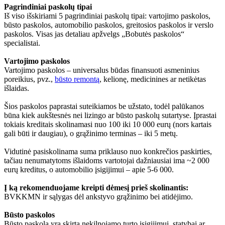
Pagrindiniai paskolų tipai
Iš viso išskiriami 5 pagrindiniai paskolų tipai: vartojimo paskolos,
būsto paskolos, automobilio paskolos, greitosios paskolos ir verslo
paskolos. Visas jas detaliau apžvelgs „Bobutės paskolos“
specialistai.
Vartojimo paskolos
Vartojimo paskolos – universalus būdas finansuoti asmeninius
poreikius, pvz.,
būsto remontą
, kelionę, medicinines ar netikėtas
išlaidas.
Šios paskolos paprastai suteikiamos be užstato, todėl palūkanos
būna kiek aukštesnės nei lizingo ar būsto paskolų sutartyse. Įprastai
tokiais kreditais skolinamasi nuo 100 iki 10 000 eurų (nors kartais
gali būti ir daugiau), o grąžinimo terminas – iki 5 metų.
Vidutinė pasiskolinama suma priklauso nuo konkrečios paskirties,
tačiau nenumatytoms išlaidoms vartotojai dažniausiai ima ~2 000
eurų kreditus, o automobilio įsigijimui – apie 5-6 000.
Į ką rekomenduojame kreipti dėmesį prieš skolinantis:
BVKKMN ir sąlygas dėl ankstyvo grąžinimo bei atidėjimo.
Būsto paskolos
Būsto paskola yra skirta nekilnojamo turto įsigijimui, statybai ar