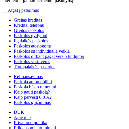
internetu ir gaukite asmeninį pasiūlymą!
— Atgal į patarimus
Greitas kreditas
Kreditai telefonu
Greitos paskolos
Paskolos gydymui
Ilgalaikės paskolos
Paskolos atostogoms
Paskolos su individualia veikla
Paskolos dirbant pagal verslo liudijimą
Paskolos vestuvėms
Trumpalaikės paskolos
Refinansavimas
Paskola automobiliui
Paskola būsto remontui
Kaip gauti paskolą?
Kaip pervesti 0,01€?
Paskolos grąžinimas
DUK
Apie mus
Privatumo politika
Priklausomi tarpininkai