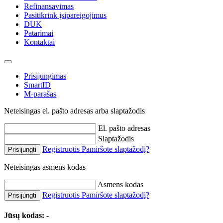
Refinansavimas
Pasitikrink įsipareigojimus
DUK
Patarimai
Kontaktai
Prisijungimas
SmartID
M-parašas
Neteisingas el. pašto adresas arba slaptažodis
El. pašto adresas
Slaptažodis
Registruotis
Pamiršote slaptažodį?
Prisijungti
Neteisingas asmens kodas
Asmens kodas
Registruotis
Pamiršote slaptažodį?
Prisijungti
Jūsų kodas:
-