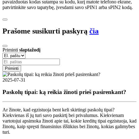
pavaizduotas kodas sutampa su kodu, kurį matote telefono ekrane,
patvirtinkite savo tapatybę, įvesdami savo sPIN1 arba sPIN2 kodą.
Prašome susikurti paskyrą
čia
Priminti
slaptažodį
Priminti
2025-07-31
Paskolų tipai: ką reikia žinoti prieš pasirenkant?
Ar žinote, kad egzistuoja bent keli skirtingi paskolų tipai?
Kiekvienas iš jų turi savo paskirtį bei privalumus. Kiekvienam
vartotojui apsimoka žinoti apie tai, kokie kreditų tipai egzistuoja, kad
žinotų, kaip spręsti finansinius iššūkius bei žinotų, kokias galimybes
turi.