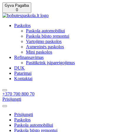
Gyva Pagalba
0
Paskolos
Paskola automobiliui
Paskola būsto remontui
Vartojimo paskolos
Asmeninės paskolos
Mini paskolos
Refinansavimas
Pasitikrink įsipareigojimus
DUK
Patarimai
Kontaktai
+370 700 800 70
Prisijungti
Prisijungti
Paskolos
Paskola automobiliui
Paskola būsto remontui