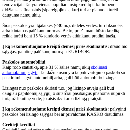
renovacijai. Tai yra vienas populiariausių kreditų ir kartu bene
didžiausias finansinis įsipareigojimas, kurį turi ar planuoja turėti
dauguma namų ūkių.
Šios paskolos yra ilgalaikės (<30 m.), didelės vertės, turi fiksuotas
arba kintamas palūkanų normas. Be to, prieš imant būsto kreditą
reikia turėti bent 15 % sandorio vertės atitinkantį pradinį įnašą.
Į ką rekomenduojame kreipti dėmesį prieš skolinantis:
draudimo
sąlygas, galutinę palūkanų normą ir EURIBOR.
Paskolos automobiliui
Kaip rodo statistiką, apie 31 % šalies namų ūkių
skolinasi
automobiliui įsigyti
. Tai dažniausiai yra ta pati vartojimo paskola su
paskirtimi įsigyti automobilį arba, gali būti automobilio lizingas.
Lizingas nuo paskolos skiriasi tuo, jog lizingo atveju gali būti
daugiau papildomų sąlygų, o sutarčiai pasibaigus įmanoma nupirkti
turtą už likutinę vertę, jo atsisakyti arba lizingą pratęsti.
Į ką rekomenduojame kreipti dėmesį prieš skolinantis:
palyginti
paskolos bei lizingo sąlygas bei ar privalomas KASKO draudimas.
Greitieji kreditai
Greitieji kreditai arba greitosios paskolos yra tie patys vartojimo