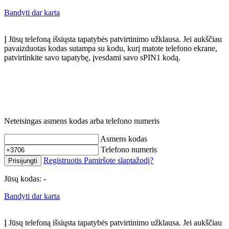
Bandyti dar karta
Į Jūsų telefoną išsiųsta tapatybės patvirtinimo užklausa. Jei aukščiau
pavaizduotas kodas sutampa su kodu, kurį matote telefono ekrane,
patvirtinkite savo tapatybę, įvesdami savo sPIN1 kodą.
Neteisingas asmens kodas arba telefono numeris
Asmens kodas
Telefono numeris
Registruotis
Pamiršote slaptažodį?
Prisijungti
Jūsų kodas:
-
Bandyti dar karta
Į Jūsų telefoną išsiųsta tapatybės patvirtinimo užklausa. Jei aukščiau