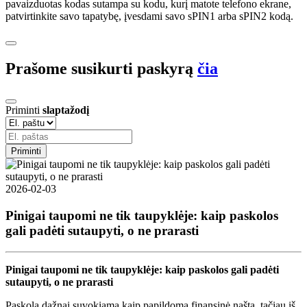
pavaizduotas kodas sutampa su kodu, kurį matote telefono ekrane,
patvirtinkite savo tapatybę, įvesdami savo sPIN1 arba sPIN2 kodą.
Prašome susikurti paskyrą
čia
Priminti
slaptažodį
Priminti
2026-02-03
Pinigai taupomi ne tik taupyklėje: kaip paskolos
gali padėti sutaupyti, o ne prarasti
Pinigai taupomi ne tik taupyklėje: kaip paskolos gali padėti
sutaupyti, o ne prarasti
Paskola dažnai suvokiama kaip papildoma finansinė našta, tačiau iš