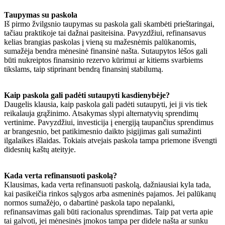
Taupymas su paskola
Iš pirmo žvilgsnio taupymas su paskola gali skambėti prieštaringai,
tačiau praktikoje tai dažnai pasiteisina. Pavyzdžiui, refinansavus
kelias brangias paskolas į vieną su mažesnėmis palūkanomis,
sumažėja bendra mėnesinė finansinė našta. Sutaupytos lėšos gali
būti nukreiptos finansinio rezervo kūrimui ar kitiems svarbiems
tikslams, taip stiprinant bendrą finansinį stabilumą.
Kaip paskola gali padėti sutaupyti kasdienybėje?
Daugelis klausia, kaip paskola gali padėti sutaupyti, jei ji vis tiek
reikalauja grąžinimo. Atsakymas slypi alternatyvių sprendimų
vertinime. Pavyzdžiui, investicija į energiją taupančius sprendimus
ar brangesnio, bet patikimesnio daikto įsigijimas gali sumažinti
ilgalaikes išlaidas. Tokiais atvejais paskola tampa priemone išvengti
didesnių kaštų ateityje.
Kada verta refinansuoti paskolą?
Klausimas, kada verta refinansuoti paskolą, dažniausiai kyla tada,
kai pasikeičia rinkos sąlygos arba asmeninės pajamos. Jei palūkanų
normos sumažėjo, o dabartinė paskola tapo nepalanki,
refinansavimas gali būti racionalus sprendimas. Taip pat verta apie
tai galvoti, jei mėnesinės įmokos tampa per didele našta ar sunku