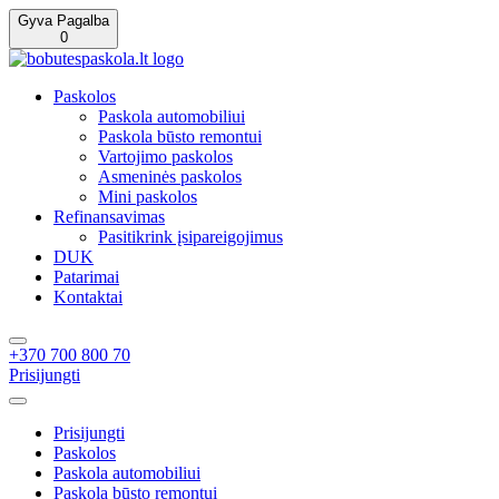
Gyva Pagalba
0
Paskolos
Paskola automobiliui
Paskola būsto remontui
Vartojimo paskolos
Asmeninės paskolos
Mini paskolos
Refinansavimas
Pasitikrink įsipareigojimus
DUK
Patarimai
Kontaktai
+370 700 800 70
Prisijungti
Prisijungti
Paskolos
Paskola automobiliui
Paskola būsto remontui