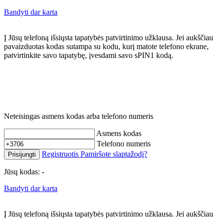
Bandyti dar karta
Į Jūsų telefoną išsiųsta tapatybės patvirtinimo užklausa. Jei aukščiau
pavaizduotas kodas sutampa su kodu, kurį matote telefono ekrane,
patvirtinkite savo tapatybę, įvesdami savo sPIN1 kodą.
Neteisingas asmens kodas arba telefono numeris
Asmens kodas
Telefono numeris
Registruotis
Pamiršote slaptažodį?
Prisijungti
Jūsų kodas:
-
Bandyti dar karta
Į Jūsų telefoną išsiųsta tapatybės patvirtinimo užklausa. Jei aukščiau