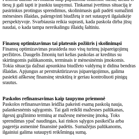
tiesų ji gali tapti ir įrankiu taupymui. Tinkamai įvertinus situaciją ir
pasirinkus protingus sprendimus, skolinimasis gali padėti sumažinti
mėnesines išlaidas, palengvinti biudžetą ir net sutaupyti ilgalaikėje
perspektyvoje. Svarbiausia reikia suprasti, kada paskola dirba jūsų
naudai, o kada tampa nereikalingu išlaidų šaltiniu.
Finansų optimizavimas tai platesnis požiūris į skolinimąsi
Finansų optimizavimas prasideda nuo visų turimų įsipareigojimų
peržiūros. Daugelis žmonių turi kelias paskolas ar kreditus su
skirtingomis palūkanomis, terminais ir mėnesinėmis įmokomis.
Tokia situacija dažnai apsunkina biudžeto valdymą ir didina bendras
išlaidas. Apjungus ar perstruktūrizavus įsipareigojimus, galima
pasiekti aiškesnę finansinę struktūrą ir geriau kontroliuoti pinigų
srautus.
Paskolos refinansavimas kaip taupymo priemonė
Paskolos refinansavimas leidžia pakeisti esamą paskolą nauja,
palankesnėmis sąlygomis. Tai gali reikšti mažesnes palūkanas,
ilgesnį grąžinimo terminą ar mažesnę mėnesinę įmoką. Toks
sprendimas ypač naudingas, kai rinkos sąlygos pasikeičia arba
pagerėja asmeninė finansinė padėtis. Sumažėjus palūkanoms,
ilgainiui galima sutaupyti reikšmingą sumą.