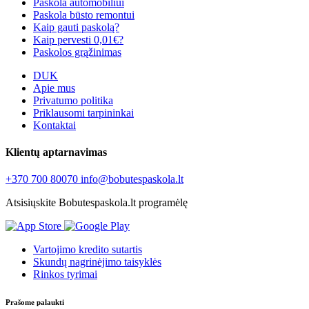
Paskola automobiliui
Paskola būsto remontui
Kaip gauti paskolą?
Kaip pervesti 0,01€?
Paskolos grąžinimas
DUK
Apie mus
Privatumo politika
Priklausomi tarpininkai
Kontaktai
Klientų aptarnavimas
+370 700 80070
info@bobutespaskola.lt
Atsisiųskite Bobutespaskola.lt programėlę
Vartojimo kredito sutartis
Skundų nagrinėjimo taisyklės
Rinkos tyrimai
Prašome palaukti