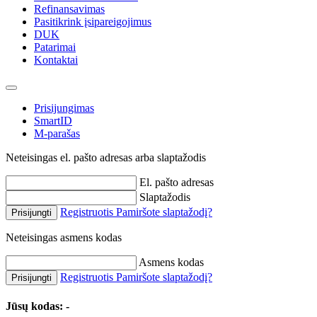
Refinansavimas
Pasitikrink įsipareigojimus
DUK
Patarimai
Kontaktai
Prisijungimas
SmartID
M-parašas
Neteisingas el. pašto adresas arba slaptažodis
El. pašto adresas
Slaptažodis
Registruotis
Pamiršote slaptažodį?
Prisijungti
Neteisingas asmens kodas
Asmens kodas
Registruotis
Pamiršote slaptažodį?
Prisijungti
Jūsų kodas:
-