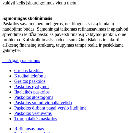
valdyti kelis įsipareigojimus vienu metu.
Sąmoningas skolinimasis
Paskolos savaime nėra nei geros, nei blogos - viską lemia jų
naudojimo būdas. Sąmoningai taikomas refinansavimas ir apgalvoti
sprendimai leidžia paskolas paversti finansų valdymo įrankiu, o ne
problema. Kai skolinimasis padeda sumažinti išlaidas ir sukurti
aiškesnę finansinę struktūrą, taupymas tampa realia ir pasiekiama
galimybe.
— Atgal į patarimus
Greitas kreditas
Kreditai telefonu
Greitos paskolos
Paskolos gydymui
Ilgalaikės paskolos
Paskolos atostogoms
Paskolos su individualia veikla
Paskolos dirbant pagal verslo liudijimą
Paskolos vestuvėms
Trumpalaikės paskolos
Refinansavimas