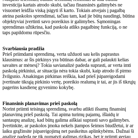
investicija kartais atrodo skubi, tačiau finansinės galimybės ne
visuomet leidžia viską įsigyti iš karto. Tokiais atvejais į pagalbą
ateina paskolos sprendimai, tačiau tam, kad jie būtų naudingi, būtina
objektyviai įvertinti savo poreikius ir galimybes. Sąmoningas
sprendimas užtikrina, kad paskola atliks pagalbinę funkciją, o ne
taps papildomu rūpesčiu.
Svarbiausia pradžia
Prieš priimdami sprendimą, verta užduoti sau kelis paprastus
klausimus: ar šis pirkinys yra būtinas dabar, ar gali palaukti kelias
savaites ar mėnesį? Tokia savianalizė padeda suprasti, ar verta imti
paskolą pirkiniui, ar situacija nėra tokia skubi, kaip atrodo iš pirmo
žvilgsnio. Atsakingas pirkimas reiškia, kad prieš įsipareigodami
įvertinate tikrąją pirkinio vertę, poreikio realumą ir tai, ar jis iš tikrųjų
pagerins kasdienę gyvenimo kokybę.
Finansinis planavimas prieš paskolą
Norint priimti teisingą sprendimą, svarbu atlikti išsamų finansinį
planavimą prieš paskolą. Tai apima turimų pajamų, išlaidų ir
santaupų analizę, kad būtų galima aiškiai suprasti savo galimybes.
Įvertinkite, ar paskolos įmoka nekels įtampos šeimos biudžetui, ir ar
laiku grąžinsite įsipareigojimą net pasikeitus aplinkybėms. Dažnai ši
analizė padeda ne tik numatyti galimas rizikas, bet ir priimti geriau