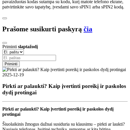
pavaizduotas kodas sutampa su kodu, kurį matote telefono ekrane,
patvirtinkite savo tapatybę, įvesdami savo sPIN1 arba sPIN2 kodą.
Prašome susikurti paskyrą
čia
Priminti
slaptažodį
Priminti
2025-12-19
Pirkti ar palaukti? Kaip įvertinti poreikį ir paskolos
dydį protingai
Pirkti ar palaukti? Kaip įvertinti poreikį ir paskolos dydį
protingai
Šiuolaikinis žmogus dažnai susiduria su klausimu – pirkti ar laukti?
Naujasis telefonas, buitinė technika, remontas ar kita būtina