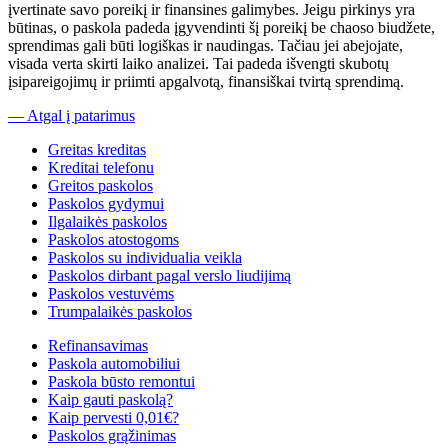
įvertinate savo poreikį ir finansines galimybes. Jeigu pirkinys yra
būtinas, o paskola padeda įgyvendinti šį poreikį be chaoso biudžete,
sprendimas gali būti logiškas ir naudingas. Tačiau jei abejojate,
visada verta skirti laiko analizei. Tai padeda išvengti skubotų
įsipareigojimų ir priimti apgalvotą, finansiškai tvirtą sprendimą.
— Atgal į patarimus
Greitas kreditas
Kreditai telefonu
Greitos paskolos
Paskolos gydymui
Ilgalaikės paskolos
Paskolos atostogoms
Paskolos su individualia veikla
Paskolos dirbant pagal verslo liudijimą
Paskolos vestuvėms
Trumpalaikės paskolos
Refinansavimas
Paskola automobiliui
Paskola būsto remontui
Kaip gauti paskolą?
Kaip pervesti 0,01€?
Paskolos grąžinimas