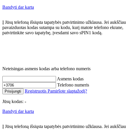
Bandyti dar karta
Į Jūsų telefoną išsiųsta tapatybės patvirtinimo užklausa. Jei aukščiau
pavaizduotas kodas sutampa su kodu, kurį matote telefono ekrane,
patvirtinkite savo tapatybę, įvesdami savo sPIN1 kodą.
Neteisingas asmens kodas arba telefono numeris
Asmens kodas
Telefono numeris
Registruotis
Pamiršote slaptažodį?
Prisijungti
Jūsų kodas:
-
Bandyti dar karta
Į Jūsų telefoną išsiųsta tapatybės patvirtinimo užklausa. Jei aukščiau