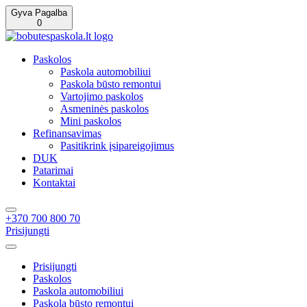
Gyva Pagalba
0
Paskolos
Paskola automobiliui
Paskola būsto remontui
Vartojimo paskolos
Asmeninės paskolos
Mini paskolos
Refinansavimas
Pasitikrink įsipareigojimus
DUK
Patarimai
Kontaktai
+370 700 800 70
Prisijungti
Prisijungti
Paskolos
Paskola automobiliui
Paskola būsto remontui