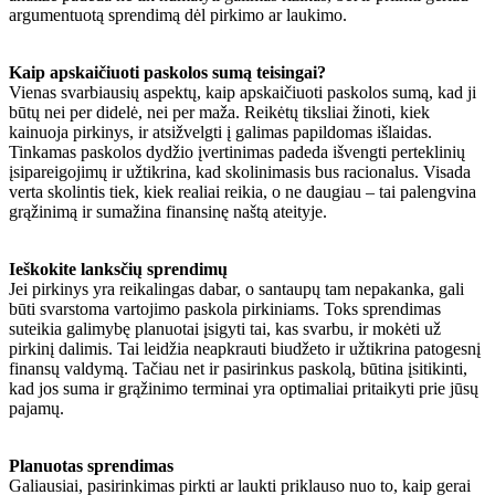
argumentuotą sprendimą dėl pirkimo ar laukimo.
Kaip apskaičiuoti paskolos sumą teisingai?
Vienas svarbiausių aspektų, kaip apskaičiuoti paskolos sumą, kad ji
būtų nei per didelė, nei per maža. Reikėtų tiksliai žinoti, kiek
kainuoja pirkinys, ir atsižvelgti į galimas papildomas išlaidas.
Tinkamas paskolos dydžio įvertinimas padeda išvengti perteklinių
įsipareigojimų ir užtikrina, kad skolinimasis bus racionalus. Visada
verta skolintis tiek, kiek realiai reikia, o ne daugiau – tai palengvina
grąžinimą ir sumažina finansinę naštą ateityje.
Ieškokite lanksčių sprendimų
Jei pirkinys yra reikalingas dabar, o santaupų tam nepakanka, gali
būti svarstoma vartojimo paskola pirkiniams. Toks sprendimas
suteikia galimybę planuotai įsigyti tai, kas svarbu, ir mokėti už
pirkinį dalimis. Tai leidžia neapkrauti biudžeto ir užtikrina patogesnį
finansų valdymą. Tačiau net ir pasirinkus paskolą, būtina įsitikinti,
kad jos suma ir grąžinimo terminai yra optimaliai pritaikyti prie jūsų
pajamų.
Planuotas sprendimas
Galiausiai, pasirinkimas pirkti ar laukti priklauso nuo to, kaip gerai