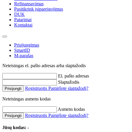
Refinansavimas
Pasitikrink įsipareigojimus
DUK
Patarimai
Kontaktai
Prisijungimas
SmartID
M-parašas
Neteisingas el. pašto adresas arba slaptažodis
El. pašto adresas
Slaptažodis
Registruotis
Pamiršote slaptažodį?
Prisijungti
Neteisingas asmens kodas
Asmens kodas
Registruotis
Pamiršote slaptažodį?
Prisijungti
Jūsų kodas:
-