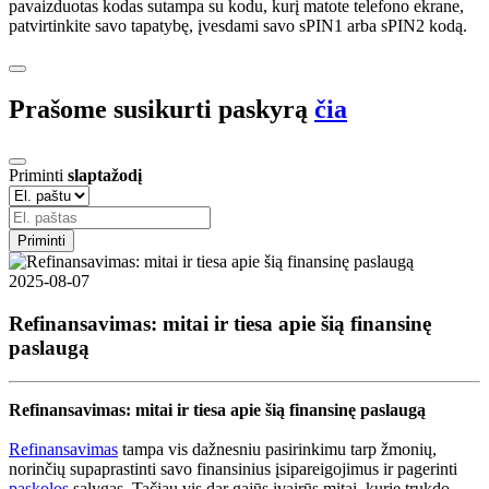
pavaizduotas kodas sutampa su kodu, kurį matote telefono ekrane,
patvirtinkite savo tapatybę, įvesdami savo sPIN1 arba sPIN2 kodą.
Prašome susikurti paskyrą
čia
Priminti
slaptažodį
Priminti
2025-08-07
Refinansavimas: mitai ir tiesa apie šią finansinę
paslaugą
Refinansavimas: mitai ir tiesa apie šią finansinę paslaugą
Refinansavimas
tampa vis dažnesniu pasirinkimu tarp žmonių,
norinčių supaprastinti savo finansinius įsipareigojimus ir pagerinti
paskolos
sąlygas. Tačiau vis dar gajūs įvairūs mitai, kurie trukdo