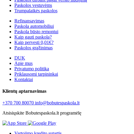
Paskolos vestuvėms
Trumpalaikės paskolos
Refinansavimas
Paskola automobiliui
Paskola būsto remontui
Kaip gauti paskolą?
Kaip pervesti 0,01€?
Paskolos grąžinimas
DUK
Apie mus
Privatumo politika
Priklausomi tarpininkai
Kontaktai
Klientų aptarnavimas
+370 700 80070
info@bobutespaskola.lt
Atsisiųskite Bobutespaskola.lt programėlę
Vartojimo kredito sutartis