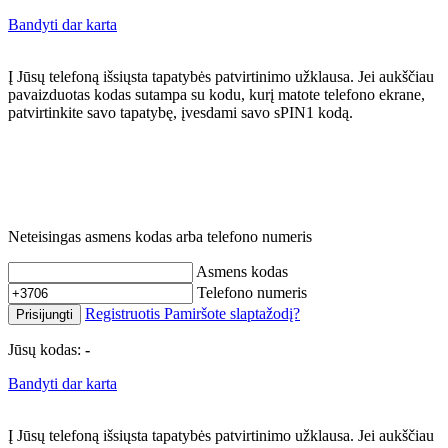
Bandyti dar karta
Į Jūsų telefoną išsiųsta tapatybės patvirtinimo užklausa. Jei aukščiau
pavaizduotas kodas sutampa su kodu, kurį matote telefono ekrane,
patvirtinkite savo tapatybę, įvesdami savo sPIN1 kodą.
Neteisingas asmens kodas arba telefono numeris
Asmens kodas
Telefono numeris
Registruotis
Pamiršote slaptažodį?
Prisijungti
Jūsų kodas:
-
Bandyti dar karta
Į Jūsų telefoną išsiųsta tapatybės patvirtinimo užklausa. Jei aukščiau