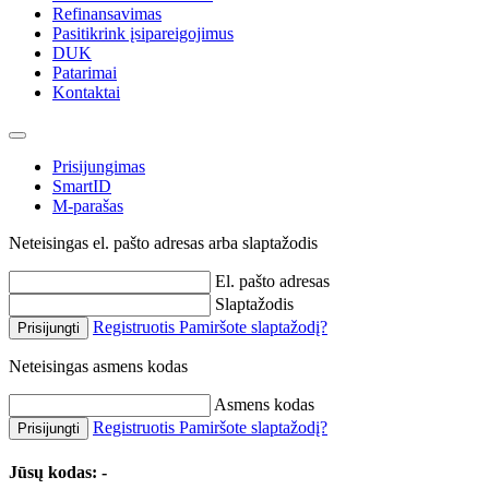
Refinansavimas
Pasitikrink įsipareigojimus
DUK
Patarimai
Kontaktai
Prisijungimas
SmartID
M-parašas
Neteisingas el. pašto adresas arba slaptažodis
El. pašto adresas
Slaptažodis
Registruotis
Pamiršote slaptažodį?
Prisijungti
Neteisingas asmens kodas
Asmens kodas
Registruotis
Pamiršote slaptažodį?
Prisijungti
Jūsų kodas:
-