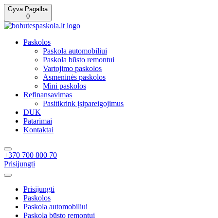
Gyva Pagalba
0
Paskolos
Paskola automobiliui
Paskola būsto remontui
Vartojimo paskolos
Asmeninės paskolos
Mini paskolos
Refinansavimas
Pasitikrink įsipareigojimus
DUK
Patarimai
Kontaktai
+370 700 800 70
Prisijungti
Prisijungti
Paskolos
Paskola automobiliui
Paskola būsto remontui