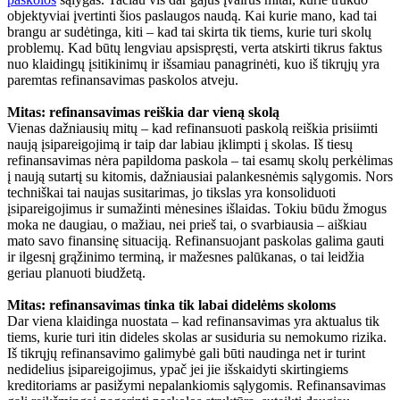
objektyviai įvertinti šios paslaugos naudą. Kai kurie mano, kad tai
brangu ar sudėtinga, kiti – kad tai skirta tik tiems, kurie turi skolų
problemų. Kad būtų lengviau apsispręsti, verta atskirti tikrus faktus
nuo klaidingų įsitikinimų ir išsamiau panagrinėti, kuo iš tikrųjų yra
paremtas refinansavimas paskolos atveju.
Mitas: refinansavimas reiškia dar vieną skolą
Vienas dažniausių mitų – kad refinansuoti paskolą reiškia prisiimti
naują įsipareigojimą ir taip dar labiau įklimpti į skolas. Iš tiesų
refinansavimas nėra papildoma paskola – tai esamų skolų perkėlimas
į naują sutartį su kitomis, dažniausiai palankesnėmis sąlygomis. Nors
techniškai tai naujas susitarimas, jo tikslas yra konsoliduoti
įsipareigojimus ir sumažinti mėnesines išlaidas. Tokiu būdu žmogus
moka ne daugiau, o mažiau, nei prieš tai, o svarbiausia – aiškiau
mato savo finansinę situaciją. Refinansuojant paskolas galima gauti
ir ilgesnį grąžinimo terminą, ir mažesnes palūkanas, o tai leidžia
geriau planuoti biudžetą.
Mitas: refinansavimas tinka tik labai didelėms skoloms
Dar viena klaidinga nuostata – kad refinansavimas yra aktualus tik
tiems, kurie turi itin dideles skolas ar susiduria su nemokumo rizika.
Iš tikrųjų refinansavimo galimybė gali būti naudinga net ir turint
nedidelius įsipareigojimus, ypač jei jie išskaidyti skirtingiems
kreditoriams ar pasižymi nepalankiomis sąlygomis. Refinansavimas