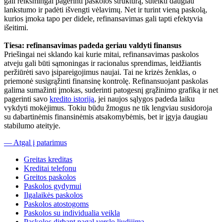
gali reikšmingai pagerinti paskolos struktūrą, suteikti daugiau
lankstumo ir padėti išvengti vėlavimų. Net ir turint vieną paskolą,
kurios įmoka tapo per didele, refinansavimas gali tapti efektyvia
išeitimi.
Tiesa: refinansavimas padeda geriau valdyti finansus
Priešingai nei sklando kai kurie mitai, refinansavimas paskolos
atveju gali būti sąmoningas ir racionalus sprendimas, leidžiantis
peržiūrėti savo įsipareigojimus naujai. Tai ne krizės ženklas, o
priemonė susigrąžinti finansinę kontrolę. Refinansuojant paskolas
galima sumažinti įmokas, suderinti patogesnį grąžinimo grafiką ir net
pagerinti savo
kredito istoriją
, jei naujos sąlygos padeda laiku
vykdyti mokėjimus. Tokiu būdu žmogus ne tik lengviau susidoroja
su dabartinėmis finansinėmis atsakomybėmis, bet ir įgyja daugiau
stabilumo ateityje.
— Atgal į patarimus
Greitas kreditas
Kreditai telefonu
Greitos paskolos
Paskolos gydymui
Ilgalaikės paskolos
Paskolos atostogoms
Paskolos su individualia veikla
Paskolos dirbant pagal verslo liudijimą