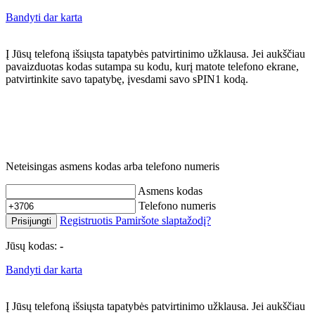
Bandyti dar karta
Į Jūsų telefoną išsiųsta tapatybės patvirtinimo užklausa. Jei aukščiau
pavaizduotas kodas sutampa su kodu, kurį matote telefono ekrane,
patvirtinkite savo tapatybę, įvesdami savo sPIN1 kodą.
Neteisingas asmens kodas arba telefono numeris
Asmens kodas
Telefono numeris
Registruotis
Pamiršote slaptažodį?
Prisijungti
Jūsų kodas:
-
Bandyti dar karta
Į Jūsų telefoną išsiųsta tapatybės patvirtinimo užklausa. Jei aukščiau