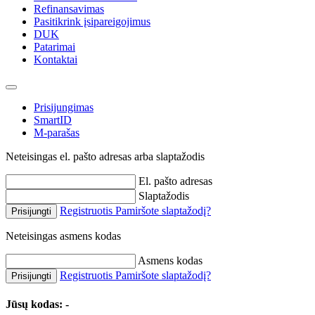
Refinansavimas
Pasitikrink įsipareigojimus
DUK
Patarimai
Kontaktai
Prisijungimas
SmartID
M-parašas
Neteisingas el. pašto adresas arba slaptažodis
El. pašto adresas
Slaptažodis
Registruotis
Pamiršote slaptažodį?
Prisijungti
Neteisingas asmens kodas
Asmens kodas
Registruotis
Pamiršote slaptažodį?
Prisijungti
Jūsų kodas:
-