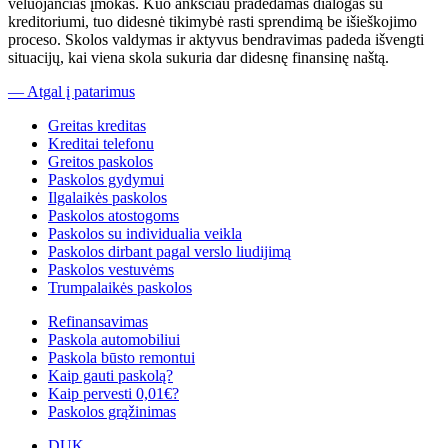
vėluojančias įmokas. Kuo anksčiau pradedamas dialogas su
kreditoriumi, tuo didesnė tikimybė rasti sprendimą be išieškojimo
proceso. Skolos valdymas ir aktyvus bendravimas padeda išvengti
situacijų, kai viena skola sukuria dar didesnę finansinę naštą.
— Atgal į patarimus
Greitas kreditas
Kreditai telefonu
Greitos paskolos
Paskolos gydymui
Ilgalaikės paskolos
Paskolos atostogoms
Paskolos su individualia veikla
Paskolos dirbant pagal verslo liudijimą
Paskolos vestuvėms
Trumpalaikės paskolos
Refinansavimas
Paskola automobiliui
Paskola būsto remontui
Kaip gauti paskolą?
Kaip pervesti 0,01€?
Paskolos grąžinimas
DUK