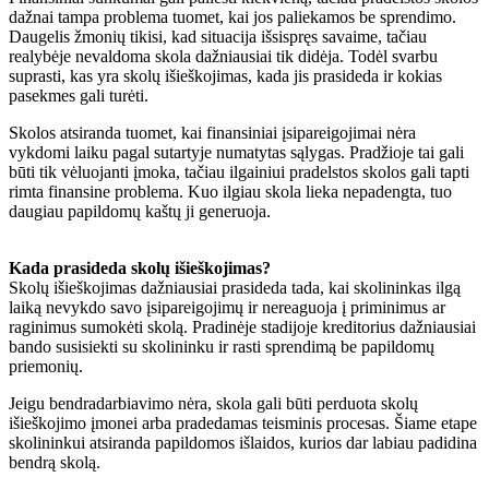
dažnai tampa problema tuomet, kai jos paliekamos be sprendimo.
Daugelis žmonių tikisi, kad situacija išsispręs savaime, tačiau
realybėje nevaldoma skola dažniausiai tik didėja. Todėl svarbu
suprasti, kas yra skolų išieškojimas, kada jis prasideda ir kokias
pasekmes gali turėti.
Skolos atsiranda tuomet, kai finansiniai įsipareigojimai nėra
vykdomi laiku pagal sutartyje numatytas sąlygas. Pradžioje tai gali
būti tik vėluojanti įmoka, tačiau ilgainiui pradelstos skolos gali tapti
rimta finansine problema. Kuo ilgiau skola lieka nepadengta, tuo
daugiau papildomų kaštų ji generuoja.
Kada prasideda skolų išieškojimas?
Skolų išieškojimas dažniausiai prasideda tada, kai skolininkas ilgą
laiką nevykdo savo įsipareigojimų ir nereaguoja į priminimus ar
raginimus sumokėti skolą. Pradinėje stadijoje kreditorius dažniausiai
bando susisiekti su skolininku ir rasti sprendimą be papildomų
priemonių.
Jeigu bendradarbiavimo nėra, skola gali būti perduota skolų
išieškojimo įmonei arba pradedamas teisminis procesas. Šiame etape
skolininkui atsiranda papildomos išlaidos, kurios dar labiau padidina
bendrą skolą.