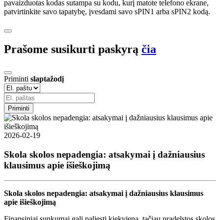
pavaizduotas kodas sutampa su kodu, kurį matote telefono ekrane,
patvirtinkite savo tapatybę, įvesdami savo sPIN1 arba sPIN2 kodą.
Prašome susikurti paskyrą
čia
Priminti
slaptažodį
Priminti
2026-02-19
Skola skolos nepadengia: atsakymai į dažniausius
klausimus apie išieškojimą
Skola skolos nepadengia: atsakymai į dažniausius klausimus
apie išieškojimą
Finansiniai sunkumai gali paliesti kiekvieną, tačiau pradelstos skolos