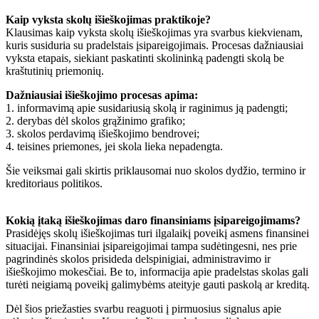
Kaip vyksta skolų išieškojimas praktikoje?
Klausimas kaip vyksta skolų išieškojimas yra svarbus kiekvienam,
kuris susiduria su pradelstais įsipareigojimais. Procesas dažniausiai
vyksta etapais, siekiant paskatinti skolininką padengti skolą be
kraštutinių priemonių.
Dažniausiai išieškojimo procesas apima:
1. informavimą apie susidariusią skolą ir raginimus ją padengti;
2. derybas dėl skolos grąžinimo grafiko;
3. skolos perdavimą išieškojimo bendrovei;
4. teisines priemones, jei skola lieka nepadengta.
Šie veiksmai gali skirtis priklausomai nuo skolos dydžio, termino ir
kreditoriaus politikos.
Kokią įtaką išieškojimas daro finansiniams įsipareigojimams?
Prasidėjęs skolų išieškojimas turi ilgalaikį poveikį asmens finansinei
situacijai. Finansiniai įsipareigojimai tampa sudėtingesni, nes prie
pagrindinės skolos prisideda delspinigiai, administravimo ir
išieškojimo mokesčiai. Be to, informacija apie pradelstas skolas gali
turėti neigiamą poveikį galimybėms ateityje gauti paskolą ar kreditą.
Dėl šios priežasties svarbu reaguoti į pirmuosius signalus apie