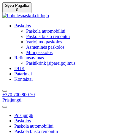
Gyva Pagalba
0
Paskolos
Paskola automobiliui
Paskola būsto remontui
Vartojimo paskolos
Asmeninės paskolos
Mini paskolos
Refinansavimas
Pasitikrink įsipareigojimus
DUK
Patarimai
Kontaktai
+370 700 800 70
Prisijungti
Prisijungti
Paskolos
Paskola automobiliui
Paskola būsto remontui