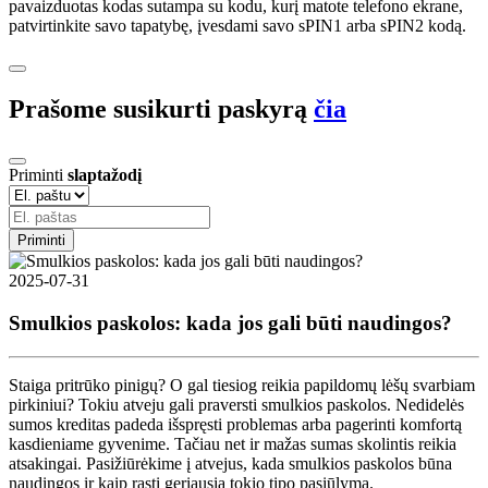
pavaizduotas kodas sutampa su kodu, kurį matote telefono ekrane,
patvirtinkite savo tapatybę, įvesdami savo sPIN1 arba sPIN2 kodą.
Prašome susikurti paskyrą
čia
Priminti
slaptažodį
Priminti
2025-07-31
Smulkios paskolos: kada jos gali būti naudingos?
Staiga pritrūko pinigų? O gal tiesiog reikia papildomų lėšų svarbiam
pirkiniui? Tokiu atveju gali praversti smulkios paskolos. Nedidelės
sumos kreditas padeda išspręsti problemas arba pagerinti komfortą
kasdieniame gyvenime. Tačiau net ir mažas sumas skolintis reikia
atsakingai. Pasižiūrėkime į atvejus, kada smulkios paskolos būna
naudingos ir kaip rasti geriausią tokio tipo pasiūlymą.