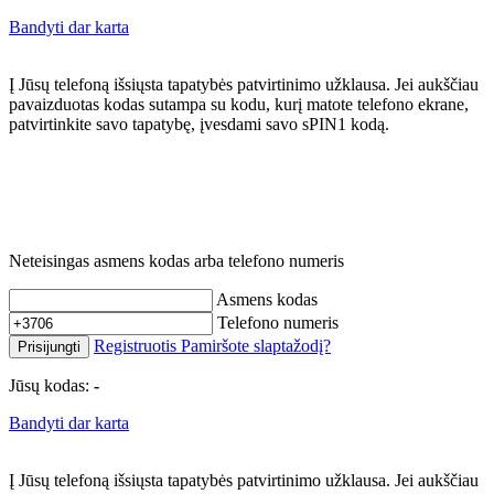
Bandyti dar karta
Į Jūsų telefoną išsiųsta tapatybės patvirtinimo užklausa. Jei aukščiau
pavaizduotas kodas sutampa su kodu, kurį matote telefono ekrane,
patvirtinkite savo tapatybę, įvesdami savo sPIN1 kodą.
Neteisingas asmens kodas arba telefono numeris
Asmens kodas
Telefono numeris
Registruotis
Pamiršote slaptažodį?
Prisijungti
Jūsų kodas:
-
Bandyti dar karta
Į Jūsų telefoną išsiųsta tapatybės patvirtinimo užklausa. Jei aukščiau