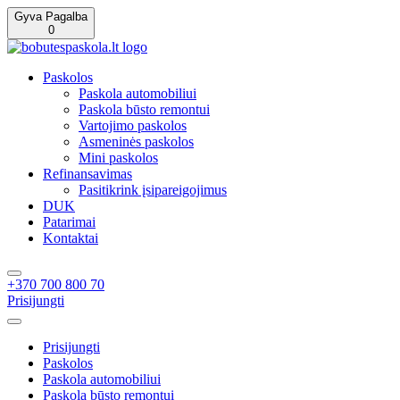
Gyva Pagalba
0
Paskolos
Paskola automobiliui
Paskola būsto remontui
Vartojimo paskolos
Asmeninės paskolos
Mini paskolos
Refinansavimas
Pasitikrink įsipareigojimus
DUK
Patarimai
Kontaktai
+370 700 800 70
Prisijungti
Prisijungti
Paskolos
Paskola automobiliui
Paskola būsto remontui