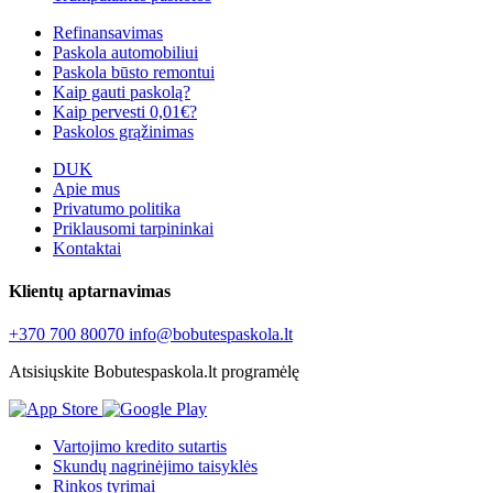
Refinansavimas
Paskola automobiliui
Paskola būsto remontui
Kaip gauti paskolą?
Kaip pervesti 0,01€?
Paskolos grąžinimas
DUK
Apie mus
Privatumo politika
Priklausomi tarpininkai
Kontaktai
Klientų aptarnavimas
+370 700 80070
info@bobutespaskola.lt
Atsisiųskite Bobutespaskola.lt programėlę
Vartojimo kredito sutartis
Skundų nagrinėjimo taisyklės
Rinkos tyrimai