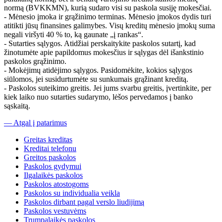
normą (BVKKMN), kurią sudaro visi su paskola susiję mokesčiai.​
- Mėnesio įmoka ir grąžinimo terminas. Mėnesio įmokos dydis turi
atitikti jūsų finansines galimybes. Visų kreditų mėnesio įmokų suma
negali viršyti 40 % to, ką gaunate „į rankas“.
- Sutarties sąlygos. Atidžiai perskaitykite paskolos sutartį, kad
žinotumėte apie papildomus mokesčius ir sąlygas dėl išankstinio
paskolos grąžinimo.​
- Mokėjimų atidėjimo sąlygos. Pasidomėkite, kokios sąlygos
siūlomos, jei susidurtumėte su sunkumais grąžinant kreditą.
- Paskolos suteikimo greitis. Jei jums svarbu greitis, įvertinkite, per
kiek laiko nuo sutarties sudarymo, lėšos pervedamos į banko
sąskaitą.
— Atgal į patarimus
Greitas kreditas
Kreditai telefonu
Greitos paskolos
Paskolos gydymui
Ilgalaikės paskolos
Paskolos atostogoms
Paskolos su individualia veikla
Paskolos dirbant pagal verslo liudijimą
Paskolos vestuvėms
Trumpalaikės paskolos