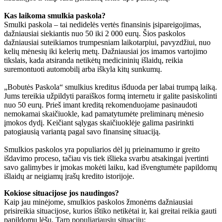
Kas laikoma smulkia paskola?
Smulki paskola – tai nedidelės vertės finansinis įsipareigojimas,
dažniausiai siekiantis nuo 50 iki 2 000 eurų. Šios paskolos
dažniausiai suteikiamos trumpesniam laikotarpiui, pavyzdžiui, nuo
kelių mėnesių iki kelerių metų. Dažniausiai jos imamos vartojimo
tikslais, kada atsiranda netikėtų medicininių išlaidų, reikia
suremontuoti automobilį arba iškyla kitų sunkumų.
„Bobutės Paskola“ smulkius kreditus išduoda per labai trumpą laiką.
Jums tereikia užpildyti paraiškos formą internetu ir galite pasiskolinti
nuo 50 eurų. Prieš imant kreditą rekomenduojame pasinaudoti
nemokamai skaičiuokle, kad pamatytumėte preliminarų mėnesio
įmokos dydį. Keičiant sąlygas skaičiuoklėje galima pasirinkti
patogiausią variantą pagal savo finansinę situaciją.
Smulkios paskolos yra populiarios dėl jų prieinamumo ir greito
išdavimo proceso, tačiau vis tiek išlieka svarbu atsakingai įvertinti
savo galimybes ir įmokas mokėti laiku, kad išvengtumėte papildomų
išlaidų ar neigiamų įrašų kredito istorijoje.
Kokiose situacijose jos naudingos?
Kaip jau minėjome, smulkios paskolos žmonėms dažniausiai
prisireikia situacijose, kurios ištiko netikėtai ir, kai greitai reikia gauti
papildomų lėšų. Tarp populiariausių situacijų: