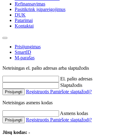
Refinansavimas
Pasitikrink įsipareigojimus
DUK
Patarimai
Kontaktai
Prisijungimas
SmartID
M-parašas
Neteisingas el. pašto adresas arba slaptažodis
El. pašto adresas
Slaptažodis
Registruotis
Pamiršote slaptažodį?
Prisijungti
Neteisingas asmens kodas
Asmens kodas
Registruotis
Pamiršote slaptažodį?
Prisijungti
Jūsų kodas:
-