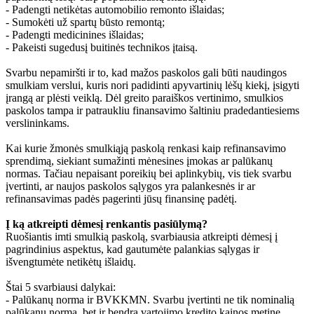
- Padengti netikėtas automobilio remonto išlaidas;
- Sumokėti už spartų būsto remontą;
- Padengti medicinines išlaidas;
- Pakeisti sugedusį buitinės technikos įtaisą.
Svarbu nepamiršti ir to, kad mažos paskolos gali būti naudingos
smulkiam verslui, kuris nori padidinti apyvartinių lėšų kiekį, įsigyti
įrangą ar plėsti veiklą. Dėl greito paraiškos vertinimo, smulkios
paskolos tampa ir patraukliu finansavimo šaltiniu pradedantiesiems
verslininkams.​
Kai kurie žmonės smulkiąją paskolą renkasi kaip refinansavimo
sprendimą, siekiant sumažinti mėnesines įmokas ar palūkanų
normas. Tačiau nepaisant poreikių bei aplinkybių, vis tiek svarbu
įvertinti, ar naujos paskolos sąlygos yra palankesnės ir ar
refinansavimas padės pagerinti jūsų finansinę padėtį.​
Į ką atkreipti dėmesį renkantis pasiūlymą?
Ruošiantis imti smulkią paskolą, svarbiausia atkreipti dėmesį į
pagrindinius aspektus, kad gautumėte palankias sąlygas ir
išvengtumėte netikėtų išlaidų.​
Štai 5 svarbiausi dalykai:
- Palūkanų norma ir BVKKMN. Svarbu įvertinti ne tik nominalią
palūkanų normą, bet ir bendrą vartojimo kredito kainos metinę