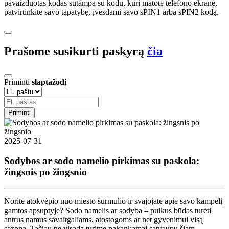
pavaizduotas kodas sutampa su kodu, kurį matote telefono ekrane,
patvirtinkite savo tapatybę, įvesdami savo sPIN1 arba sPIN2 kodą.
Prašome susikurti paskyrą
čia
Priminti
slaptažodį
Priminti
2025-07-31
Sodybos ar sodo namelio pirkimas su paskola:
žingsnis po žingsnio
Norite atokvėpio nuo miesto šurmulio ir svajojate apie savo kampelį
gamtos apsuptyje? Sodo namelis ar sodyba – puikus būdas turėti
antrus namus savaitgaliams, atostogoms ar net gyvenimui visą
sezoną. Tačiau ne visada turime pakankamai santaupų šiam