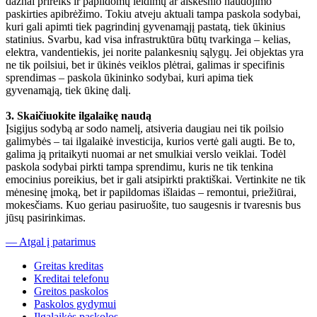
dažnai prireiks ir papildomų leidimų ar aiškesnio naudojimo
paskirties apibrėžimo. Tokiu atveju aktuali tampa paskola sodybai,
kuri gali apimti tiek pagrindinį gyvenamąjį pastatą, tiek ūkinius
statinius. Svarbu, kad visa infrastruktūra būtų tvarkinga – kelias,
elektra, vandentiekis, jei norite palankesnių sąlygų. Jei objektas yra
ne tik poilsiui, bet ir ūkinės veiklos plėtrai, galimas ir specifinis
sprendimas – paskola ūkininko sodybai, kuri apima tiek
gyvenamąją, tiek ūkinę dalį.
3. Skaičiuokite ilgalaikę naudą
Įsigijus sodybą ar sodo namelį, atsiveria daugiau nei tik poilsio
galimybės – tai ilgalaikė investicija, kurios vertė gali augti. Be to,
galima ją pritaikyti nuomai ar net smulkiai verslo veiklai. Todėl
paskola sodybai pirkti tampa sprendimu, kuris ne tik tenkina
emocinius poreikius, bet ir gali atsipirkti praktiškai. Vertinkite ne tik
mėnesinę įmoką, bet ir papildomas išlaidas – remontui, priežiūrai,
mokesčiams. Kuo geriau pasiruošite, tuo saugesnis ir tvaresnis bus
jūsų pasirinkimas.
— Atgal į patarimus
Greitas kreditas
Kreditai telefonu
Greitos paskolos
Paskolos gydymui
Ilgalaikės paskolos