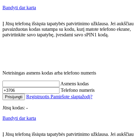
Bandyti dar karta
Į Jūsų telefoną išsiųsta tapatybės patvirtinimo užklausa. Jei aukščiau
pavaizduotas kodas sutampa su kodu, kurį matote telefono ekrane,
patvirtinkite savo tapatybę, įvesdami savo sPIN1 kodą.
Neteisingas asmens kodas arba telefono numeris
Asmens kodas
Telefono numeris
Registruotis
Pamiršote slaptažodį?
Prisijungti
Jūsų kodas:
-
Bandyti dar karta
Į Jūsų telefoną išsiųsta tapatybės patvirtinimo užklausa. Jei aukščiau