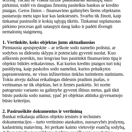
pirkiniui, todėl vis daugiau žmonių pasitelkia bankus ar kredito
įstaigas. Geros žinios – finansavimo galimybės šiems objektams
pastaruoju metu tapo kur kas lankstesnės. Svarbu tik žinoti, kaip
tinkamai pasiruošti ir kokių sąlygų tikėtis. Tinkamai suplanuotas
pirkimo procesas gali sutaupyti daug laiko ir padėti išvengti
nemalonių staigmenų.
1. Vertinkite, koks objektas jums aktualiausias
Pirmiausia apsispręskite – ar ieškote sodo namelio poilsiui, ar
sodybos su didesniu sklypu ir potencialu gyventi nuolat. Kuo
aiškesnis poreikis, tuo lengviau bus pasirinkti finansavimo tipą ir
objekto būklės reikalavimus. Kai kurios kredito įstaigos turi tokį
pasiūlymą, kaip paskolos sodo nameliui, kurios pritaikytos
paprastesniems, ne visus inžinerinius tinklus turintiems statiniams.
Tokiu atveju dažnai reikalingas didesnis pradinis įnašas, o
vertinamas ne tik objektas, bet ir žemės paskirtis. Jei norite
patogesnio varianto su galimybe gyventi ištisus metus, gali tikti
būsto paskola sodo namui, ypač jei objektas atitinka gyvenamojo
būsto kriterijus.
2. Pasiruoškite dokumentus ir vertinimą
Bankai reikalauja aiškios objekto teisinės ir techninės
dokumentacijos – turto vertinimo ataskaitos, nuosavybės įrodymų,
kadastrinių matavimų. Jei perkate kaimo vietovėje esančią sodybą,