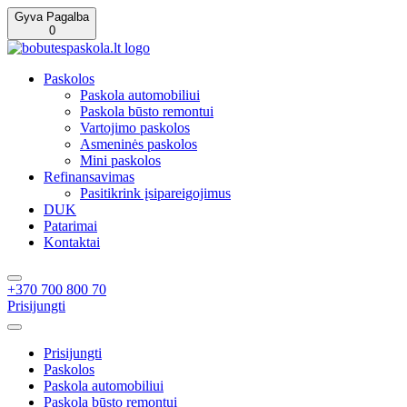
Gyva Pagalba
0
Paskolos
Paskola automobiliui
Paskola būsto remontui
Vartojimo paskolos
Asmeninės paskolos
Mini paskolos
Refinansavimas
Pasitikrink įsipareigojimus
DUK
Patarimai
Kontaktai
+370 700 800 70
Prisijungti
Prisijungti
Paskolos
Paskola automobiliui
Paskola būsto remontui