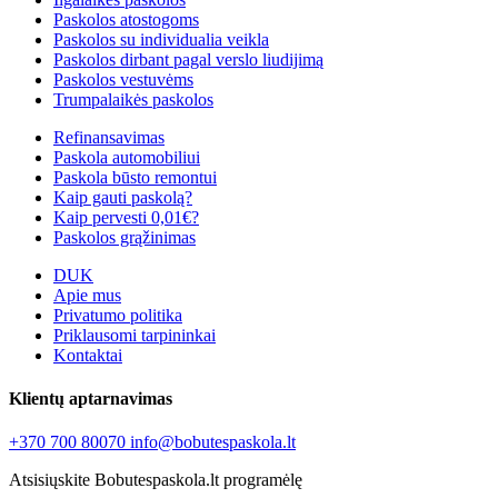
Paskolos atostogoms
Paskolos su individualia veikla
Paskolos dirbant pagal verslo liudijimą
Paskolos vestuvėms
Trumpalaikės paskolos
Refinansavimas
Paskola automobiliui
Paskola būsto remontui
Kaip gauti paskolą?
Kaip pervesti 0,01€?
Paskolos grąžinimas
DUK
Apie mus
Privatumo politika
Priklausomi tarpininkai
Kontaktai
Klientų aptarnavimas
+370 700 80070
info@bobutespaskola.lt
Atsisiųskite Bobutespaskola.lt programėlę