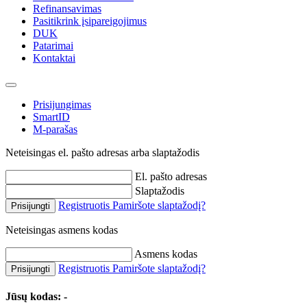
Refinansavimas
Pasitikrink įsipareigojimus
DUK
Patarimai
Kontaktai
Prisijungimas
SmartID
M-parašas
Neteisingas el. pašto adresas arba slaptažodis
El. pašto adresas
Slaptažodis
Registruotis
Pamiršote slaptažodį?
Prisijungti
Neteisingas asmens kodas
Asmens kodas
Registruotis
Pamiršote slaptažodį?
Prisijungti
Jūsų kodas:
-