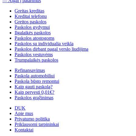
— Atgal į patarimus
Greitas kreditas
Kreditai telefonu
Greitos paskolos
Paskolos gydymui
Ilgalaikės paskolos
Paskolos atostogoms
Paskolos su individualia veikla
Paskolos dirbant pagal verslo liudijimą
Paskolos vestuvėms
Trumpalaikės paskolos
Refinansavimas
Paskola automobiliui
Paskola būsto remontui
Kaip gauti paskolą?
Kaip pervesti 0,01€?
Paskolos grąžinimas
DUK
Apie mus
Privatumo politika
Priklausomi tarpininkai
Kontaktai