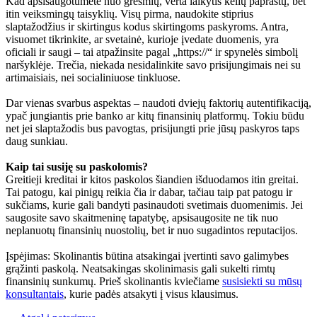
Kad apsisaugotumėte nuo grėsmių, verta laikytis kelių paprastų, bet
itin veiksmingų taisyklių. Visų pirma, naudokite stiprius
slaptažodžius ir skirtingus kodus skirtingoms paskyroms. Antra,
visuomet tikrinkite, ar svetainė, kurioje įvedate duomenis, yra
oficiali ir saugi – tai atpažinsite pagal „https://“ ir spynelės simbolį
naršyklėje. Trečia, niekada nesidalinkite savo prisijungimais nei su
artimaisiais, nei socialiniuose tinkluose.
Dar vienas svarbus aspektas – naudoti dviejų faktorių autentifikaciją,
ypač jungiantis prie banko ar kitų finansinių platformų. Tokiu būdu
net jei slaptažodis bus pavogtas, prisijungti prie jūsų paskyros taps
daug sunkiau.
Kaip tai susiję su paskolomis?
Greitieji kreditai ir kitos paskolos šiandien išduodamos itin greitai.
Tai patogu, kai pinigų reikia čia ir dabar, tačiau taip pat patogu ir
sukčiams, kurie gali bandyti pasinaudoti svetimais duomenimis. Jei
saugosite savo skaitmeninę tapatybę, apsisaugosite ne tik nuo
neplanuotų finansinių nuostolių, bet ir nuo sugadintos reputacijos.
Įspėjimas: Skolinantis būtina atsakingai įvertinti savo galimybes
grąžinti paskolą. Neatsakingas skolinimasis gali sukelti rimtų
finansinių sunkumų. Prieš skolinantis kviečiame
susisiekti su mūsų
konsultantais
, kurie padės atsakyti į visus klausimus.