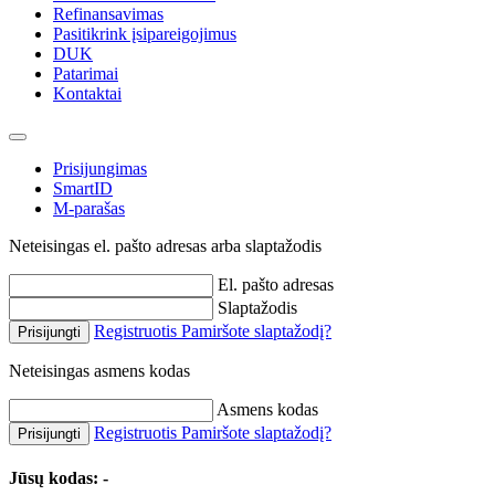
Refinansavimas
Pasitikrink įsipareigojimus
DUK
Patarimai
Kontaktai
Prisijungimas
SmartID
M-parašas
Neteisingas el. pašto adresas arba slaptažodis
El. pašto adresas
Slaptažodis
Registruotis
Pamiršote slaptažodį?
Prisijungti
Neteisingas asmens kodas
Asmens kodas
Registruotis
Pamiršote slaptažodį?
Prisijungti
Jūsų kodas:
-