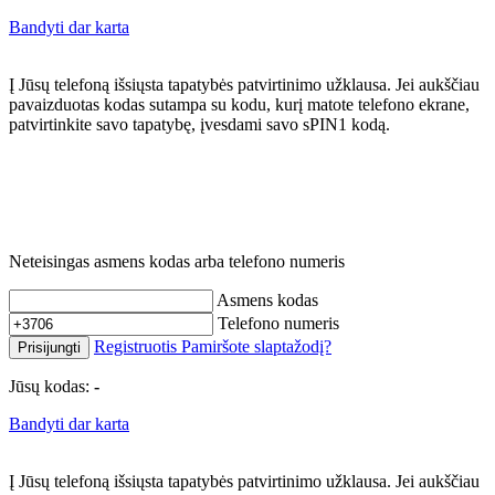
Bandyti dar karta
Į Jūsų telefoną išsiųsta tapatybės patvirtinimo užklausa. Jei aukščiau
pavaizduotas kodas sutampa su kodu, kurį matote telefono ekrane,
patvirtinkite savo tapatybę, įvesdami savo sPIN1 kodą.
Neteisingas asmens kodas arba telefono numeris
Asmens kodas
Telefono numeris
Registruotis
Pamiršote slaptažodį?
Prisijungti
Jūsų kodas:
-
Bandyti dar karta
Į Jūsų telefoną išsiųsta tapatybės patvirtinimo užklausa. Jei aukščiau