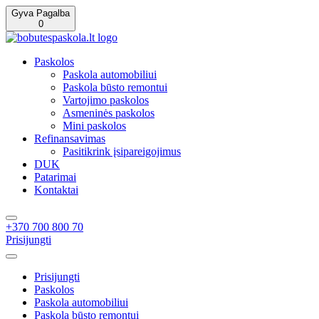
Gyva Pagalba
0
Paskolos
Paskola automobiliui
Paskola būsto remontui
Vartojimo paskolos
Asmeninės paskolos
Mini paskolos
Refinansavimas
Pasitikrink įsipareigojimus
DUK
Patarimai
Kontaktai
+370 700 800 70
Prisijungti
Prisijungti
Paskolos
Paskola automobiliui
Paskola būsto remontui