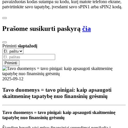
pavaizduotas kodas sutampa su kodu, kurį matote telefono ekrane,
patvirtinkite savo tapatybę, įvesdami savo sPIN1 arba sPIN2 kodą.
Prašome susikurti paskyrą
čia
Priminti
slaptažodį
Priminti
2025-09-12
Tavo duomenys = tavo pinigai: kaip apsaugoti
skaitmeninę tapatybę nuo finansinių grėsmių
Tavo duomenys = tavo pinigai: kaip apsaugoti skaitmeninę
tapatybę nuo finansinių grėsmių
Šiandien beveik visi mūsų finansiniai sprendimai persikelia į