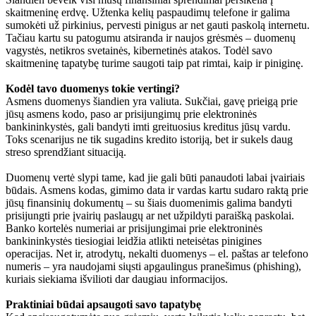
skaitmeninę erdvę. Užtenka kelių paspaudimų telefone ir galima
sumokėti už pirkinius, pervesti pinigus ar net gauti paskolą internetu.
Tačiau kartu su patogumu atsiranda ir naujos grėsmės – duomenų
vagystės, netikros svetainės, kibernetinės atakos. Todėl savo
skaitmeninę tapatybę turime saugoti taip pat rimtai, kaip ir piniginę.
Kodėl tavo duomenys tokie vertingi?
Asmens duomenys šiandien yra valiuta. Sukčiai, gavę prieigą prie
jūsų asmens kodo, paso ar prisijungimų prie elektroninės
bankininkystės, gali bandyti imti greituosius kreditus jūsų vardu.
Toks scenarijus ne tik sugadins kredito istoriją, bet ir sukels daug
streso sprendžiant situaciją.
Duomenų vertė slypi tame, kad jie gali būti panaudoti labai įvairiais
būdais. Asmens kodas, gimimo data ir vardas kartu sudaro raktą prie
jūsų finansinių dokumentų – su šiais duomenimis galima bandyti
prisijungti prie įvairių paslaugų ar net užpildyti paraišką paskolai.
Banko kortelės numeriai ar prisijungimai prie elektroninės
bankininkystės tiesiogiai leidžia atlikti neteisėtas pinigines
operacijas. Net ir, atrodytų, nekalti duomenys – el. paštas ar telefono
numeris – yra naudojami siųsti apgaulingus pranešimus (phishing),
kuriais siekiama išvilioti dar daugiau informacijos.
Praktiniai būdai apsaugoti savo tapatybę