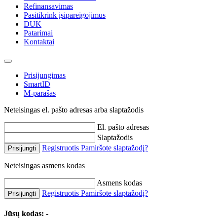
Refinansavimas
Pasitikrink įsipareigojimus
DUK
Patarimai
Kontaktai
Prisijungimas
SmartID
M-parašas
Neteisingas el. pašto adresas arba slaptažodis
El. pašto adresas
Slaptažodis
Registruotis
Pamiršote slaptažodį?
Prisijungti
Neteisingas asmens kodas
Asmens kodas
Registruotis
Pamiršote slaptažodį?
Prisijungti
Jūsų kodas:
-