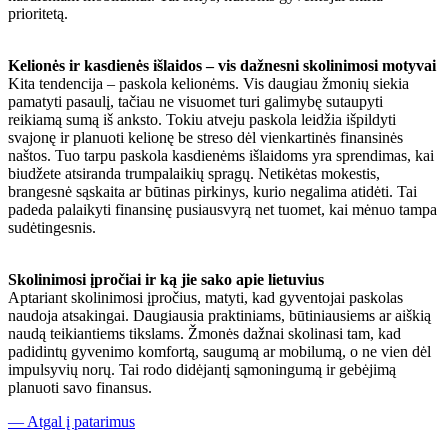
prioritetą.
Kelionės ir kasdienės išlaidos – vis dažnesni skolinimosi motyvai
Kita tendencija – paskola kelionėms. Vis daugiau žmonių siekia
pamatyti pasaulį, tačiau ne visuomet turi galimybę sutaupyti
reikiamą sumą iš anksto. Tokiu atveju paskola leidžia išpildyti
svajonę ir planuoti kelionę be streso dėl vienkartinės finansinės
naštos. Tuo tarpu paskola kasdienėms išlaidoms yra sprendimas, kai
biudžete atsiranda trumpalaikių spragų. Netikėtas mokestis,
brangesnė sąskaita ar būtinas pirkinys, kurio negalima atidėti. Tai
padeda palaikyti finansinę pusiausvyrą net tuomet, kai mėnuo tampa
sudėtingesnis.
Skolinimosi įpročiai ir ką jie sako apie lietuvius
Aptariant skolinimosi įpročius, matyti, kad gyventojai paskolas
naudoja atsakingai. Daugiausia praktiniams, būtiniausiems ar aiškią
naudą teikiantiems tikslams. Žmonės dažnai skolinasi tam, kad
padidintų gyvenimo komfortą, saugumą ar mobilumą, o ne vien dėl
impulsyvių norų. Tai rodo didėjantį sąmoningumą ir gebėjimą
planuoti savo finansus.
— Atgal į patarimus