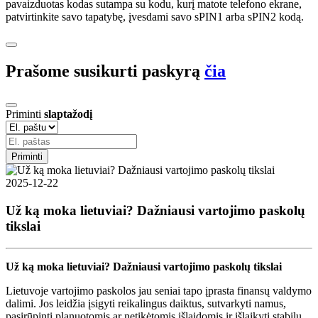
pavaizduotas kodas sutampa su kodu, kurį matote telefono ekrane,
patvirtinkite savo tapatybę, įvesdami savo sPIN1 arba sPIN2 kodą.
Prašome susikurti paskyrą
čia
Priminti
slaptažodį
Priminti
2025-12-22
Už ką moka lietuviai? Dažniausi vartojimo paskolų
tikslai
Už ką moka lietuviai? Dažniausi vartojimo paskolų tikslai
Lietuvoje vartojimo paskolos jau seniai tapo įprasta finansų valdymo
dalimi. Jos leidžia įsigyti reikalingus daiktus, sutvarkyti namus,
pasirūpinti planuotomis ar netikėtomis išlaidomis ir išlaikyti stabilų