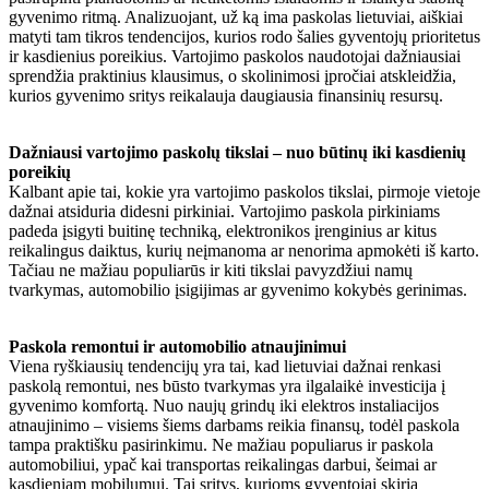
gyvenimo ritmą. Analizuojant, už ką ima paskolas lietuviai, aiškiai
matyti tam tikros tendencijos, kurios rodo šalies gyventojų prioritetus
ir kasdienius poreikius. Vartojimo paskolos naudotojai dažniausiai
sprendžia praktinius klausimus, o skolinimosi įpročiai atskleidžia,
kurios gyvenimo sritys reikalauja daugiausia finansinių resursų.
Dažniausi vartojimo paskolų tikslai – nuo būtinų iki kasdienių
poreikių
Kalbant apie tai, kokie yra vartojimo paskolos tikslai, pirmoje vietoje
dažnai atsiduria didesni pirkiniai. Vartojimo paskola pirkiniams
padeda įsigyti buitinę techniką, elektronikos įrenginius ar kitus
reikalingus daiktus, kurių neįmanoma ar nenorima apmokėti iš karto.
Tačiau ne mažiau populiarūs ir kiti tikslai pavyzdžiui namų
tvarkymas, automobilio įsigijimas ar gyvenimo kokybės gerinimas.
Paskola remontui ir automobilio atnaujinimui
Viena ryškiausių tendencijų yra tai, kad lietuviai dažnai renkasi
paskolą remontui, nes būsto tvarkymas yra ilgalaikė investicija į
gyvenimo komfortą. Nuo naujų grindų iki elektros instaliacijos
atnaujinimo – visiems šiems darbams reikia finansų, todėl paskola
tampa praktišku pasirinkimu. Ne mažiau populiarus ir paskola
automobiliui, ypač kai transportas reikalingas darbui, šeimai ar
kasdieniam mobilumui. Tai sritys, kurioms gyventojai skiria