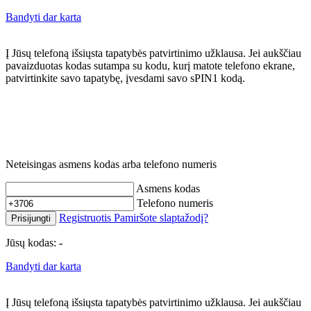
Bandyti dar karta
Į Jūsų telefoną išsiųsta tapatybės patvirtinimo užklausa. Jei aukščiau
pavaizduotas kodas sutampa su kodu, kurį matote telefono ekrane,
patvirtinkite savo tapatybę, įvesdami savo sPIN1 kodą.
Neteisingas asmens kodas arba telefono numeris
Asmens kodas
Telefono numeris
Registruotis
Pamiršote slaptažodį?
Prisijungti
Jūsų kodas:
-
Bandyti dar karta
Į Jūsų telefoną išsiųsta tapatybės patvirtinimo užklausa. Jei aukščiau