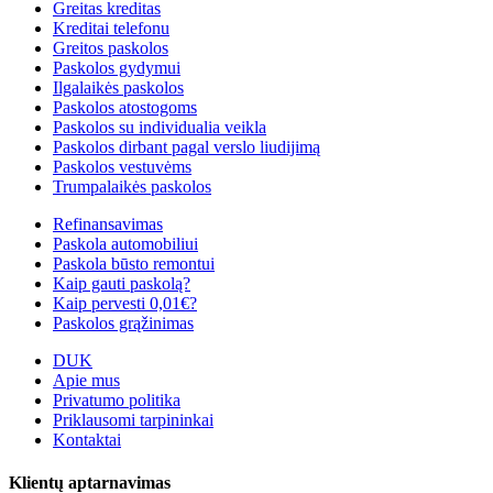
Greitas kreditas
Kreditai telefonu
Greitos paskolos
Paskolos gydymui
Ilgalaikės paskolos
Paskolos atostogoms
Paskolos su individualia veikla
Paskolos dirbant pagal verslo liudijimą
Paskolos vestuvėms
Trumpalaikės paskolos
Refinansavimas
Paskola automobiliui
Paskola būsto remontui
Kaip gauti paskolą?
Kaip pervesti 0,01€?
Paskolos grąžinimas
DUK
Apie mus
Privatumo politika
Priklausomi tarpininkai
Kontaktai
Klientų aptarnavimas