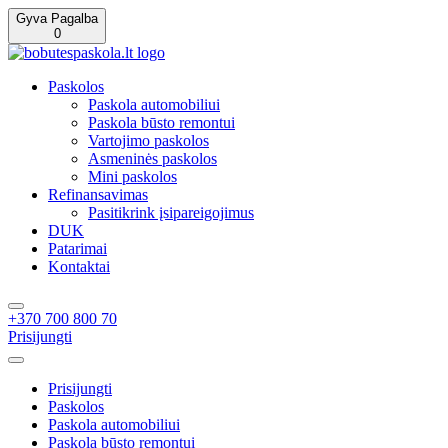
Gyva Pagalba
0
Paskolos
Paskola automobiliui
Paskola būsto remontui
Vartojimo paskolos
Asmeninės paskolos
Mini paskolos
Refinansavimas
Pasitikrink įsipareigojimus
DUK
Patarimai
Kontaktai
+370 700 800 70
Prisijungti
Prisijungti
Paskolos
Paskola automobiliui
Paskola būsto remontui