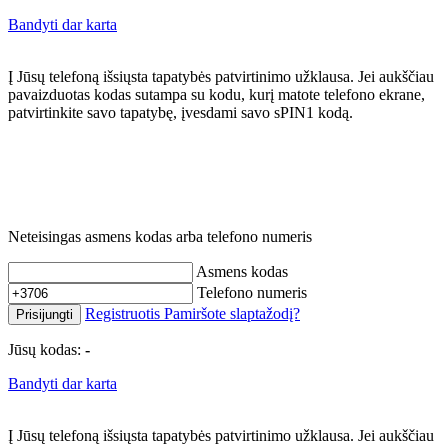
Bandyti dar karta
Į Jūsų telefoną išsiųsta tapatybės patvirtinimo užklausa. Jei aukščiau
pavaizduotas kodas sutampa su kodu, kurį matote telefono ekrane,
patvirtinkite savo tapatybę, įvesdami savo sPIN1 kodą.
Neteisingas asmens kodas arba telefono numeris
Asmens kodas
Telefono numeris
Registruotis
Pamiršote slaptažodį?
Prisijungti
Jūsų kodas:
-
Bandyti dar karta
Į Jūsų telefoną išsiųsta tapatybės patvirtinimo užklausa. Jei aukščiau