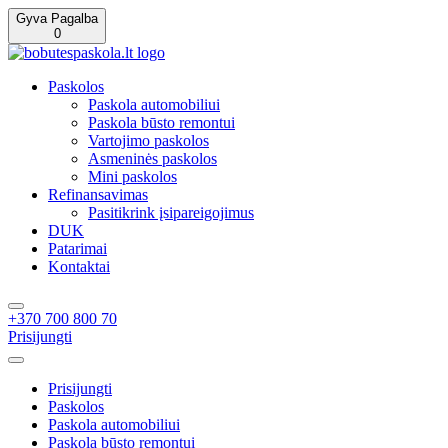
Gyva Pagalba
0
Paskolos
Paskola automobiliui
Paskola būsto remontui
Vartojimo paskolos
Asmeninės paskolos
Mini paskolos
Refinansavimas
Pasitikrink įsipareigojimus
DUK
Patarimai
Kontaktai
+370 700 800 70
Prisijungti
Prisijungti
Paskolos
Paskola automobiliui
Paskola būsto remontui