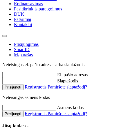
Refinansavimas
Pasitikrink įsipareigojimus
DUK
Patarimai
Kontaktai
Prisijungimas
SmartID
M-parašas
Neteisingas el. pašto adresas arba slaptažodis
El. pašto adresas
Slaptažodis
Registruotis
Pamiršote slaptažodį?
Prisijungti
Neteisingas asmens kodas
Asmens kodas
Registruotis
Pamiršote slaptažodį?
Prisijungti
Jūsų kodas:
-