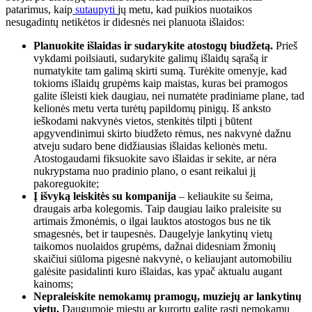
patarimus, kaip
sutaupyti
jų metu, kad puikios nuotaikos
nesugadintų netikėtos ir didesnės nei planuota išlaidos:
Planuokite išlaidas ir sudarykite atostogų biudžetą.
Prieš
vykdami poilsiauti, sudarykite galimų išlaidų sąrašą ir
numatykite tam galimą skirti sumą. Turėkite omenyje, kad
tokioms išlaidų grupėms kaip maistas, kuras bei pramogos
galite išleisti kiek daugiau, nei numatėte pradiniame plane, tad
kelionės metu verta turėtų papildomų pinigų. Iš anksto
ieškodami nakvynės vietos, stenkitės tilpti į būtent
apgyvendinimui skirto biudžeto rėmus, nes nakvynė dažnu
atveju sudaro bene didžiausias išlaidas kelionės metu.
Atostogaudami fiksuokite savo išlaidas ir sekite, ar nėra
nukrypstama nuo pradinio plano, o esant reikalui jį
pakoreguokite;
Į išvyką leiskitės su kompanija
– keliaukite su šeima,
draugais arba kolegomis. Taip daugiau laiko praleisite su
artimais žmonėmis, o ilgai lauktos atostogos bus ne tik
smagesnės, bet ir taupesnės. Daugelyje lankytinų vietų
taikomos nuolaidos grupėms, dažnai didesniam žmonių
skaičiui siūloma pigesnė nakvynė, o keliaujant automobiliu
galėsite pasidalinti kuro išlaidas, kas ypač aktualu augant
kainoms;
Nepraleiskite nemokamų pramogų, muziejų ar lankytinų
vietų.
Daugumoje miestų ar kurortų galite rasti nemokamų