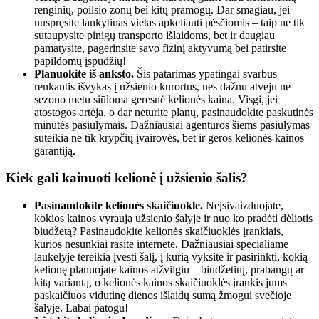
renginių, poilsio zonų bei kitų pramogų. Dar smagiau, jei
nuspręsite lankytinas vietas apkeliauti pėsčiomis – taip ne tik
sutaupysite pinigų transporto išlaidoms, bet ir daugiau
pamatysite, pagerinsite savo fizinį aktyvumą bei patirsite
papildomų įspūdžių!
Planuokite iš anksto.
Šis patarimas ypatingai svarbus
renkantis išvykas į užsienio kurortus, nes dažnu atveju ne
sezono metu siūloma geresnė kelionės kaina. Visgi, jei
atostogos artėja, o dar neturite planų, pasinaudokite paskutinės
minutės pasiūlymais. Dažniausiai agentūros šiems pasiūlymas
suteikia ne tik krypčių įvairovės, bet ir geros kelionės kainos
garantiją.
Kiek gali kainuoti kelionė į užsienio šalis?
Pasinaudokite kelionės skaičiuokle.
Neįsivaizduojate,
kokios kainos vyrauja užsienio šalyje ir nuo ko pradėti dėliotis
biudžetą? Pasinaudokite kelionės skaičiuoklės įrankiais,
kurios nesunkiai rasite internete. Dažniausiai specialiame
laukelyje tereikia įvesti šalį, į kurią vyksite ir pasirinkti, kokią
kelionę planuojate kainos atžvilgiu – biudžetinį, prabangų ar
kitą variantą, o kelionės kainos skaičiuoklės įrankis jums
paskaičiuos vidutinę dienos išlaidų sumą žmogui svečioje
šalyje. Labai patogu!