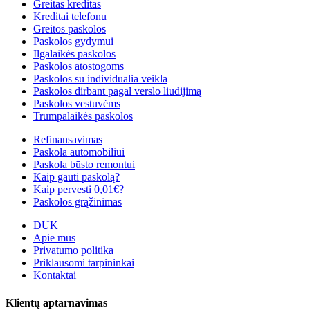
Greitas kreditas
Kreditai telefonu
Greitos paskolos
Paskolos gydymui
Ilgalaikės paskolos
Paskolos atostogoms
Paskolos su individualia veikla
Paskolos dirbant pagal verslo liudijimą
Paskolos vestuvėms
Trumpalaikės paskolos
Refinansavimas
Paskola automobiliui
Paskola būsto remontui
Kaip gauti paskolą?
Kaip pervesti 0,01€?
Paskolos grąžinimas
DUK
Apie mus
Privatumo politika
Priklausomi tarpininkai
Kontaktai
Klientų aptarnavimas