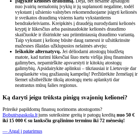
Įsigykite kelionės draudimą.
Deja, bet nesame apsaugoti
nuo įvairių nemalonių įvykių ir jų suplanuoti negalime, todėl
vykstant į užsienio valstybes rekomenduojame įsigyti kelionės
ir sveikatos draudimą visiems kartu vykstantiems
bendrakeleiviams. Kreipkitės į draudėją nurodydami kelionės
kryptį ir lūkesčius arba pasinaudokite kelionės draudimo
skaičiuokle ir išsirinkite sau priimtiniausią draudimo variantą.
Taip vykstant į kelionę būsite daug ramesni ir užsitikrinsite
mažesnes išlaidas užklupusios nelaimės atveju;
Ieškokite alternatyvų.
Jei dėliodami atostogų biudžetą
matote, kad turimi lūkesčiai šiuo metu viršija jūsų finansines
galimybes, nepamirškite apsvarstyti ir kitokių atostogų
galimybių. Apsidairykite aplinkui – tikriausiai ir Lietuvoje dar
neaplankėte visų gražiausių kampelių! Peržiūrėkite žemėlapį ir
šiemet užsibrėžkite tikslą atostogų metu aplankyti dar
neatrastus mūsų šalies regionus.
Ką daryti jeigu trūksta pinigų svajonių kelionei?
Prireikė papildomų finansų norimoms atostogoms?
Bobutėspaskola.lt
jums suteiksime greitą ir patogų kreditą
nuo 50 €
iki 15 000 € su lanksčiu grąžinimo terminu iki 72 mėnesių!
— Atgal į patarimus