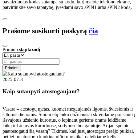
pavaizduotas kodas sutampa su kodu, kurį matote telefono ekrane,
patvirtinkite savo tapatybę, įvesdami savo sPIN1 arba sPIN2 kodą.
Prašome susikurti paskyrą
čia
Priminti
slaptažodį
Priminti
2025-07-31
Kaip sutaupyti atostogaujant?
Vasara – atostogų metas, kuomet mėgaujamės ilgomis, šviesiomis ir
šiltomis dienomis. Šiuo metų laiku dažniausiai skrendame poilsiauti į
išsvajotus užsienio kurortus, o lepinant geriems orams leidžiame
laiką ir Lietuvos kurortuose, sodybose bei gamtoje. Ar jau spėjote
paatostogauti šią vasarą? Tikimės, kad jūsų atostogos praėjo puikiai,
bet jei po atostogų kankina niūri nuotaika, pateikiame kelis