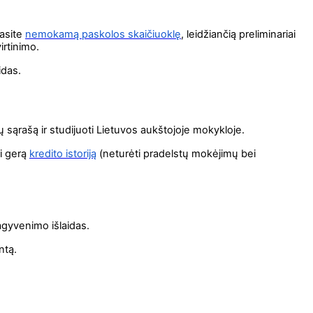
rasite
nemokamą paskolos skaičiuoklę
, leidžiančią preliminariai
irtinimo.
aidas.
ų sąrašą ir studijuoti Lietuvos aukštojoje mokykloje.
ti gerą
kredito istoriją
(neturėti pradelstų mokėjimų bei
ragyvenimo išlaidas.
antą.