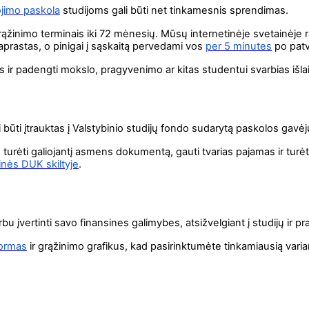
ojimo paskola
studijoms gali būti net tinkamesnis sprendimas.
rąžinimo terminais iki 72 mėnesių. Mūsų internetinėje svetainėje 
paprastas, o pinigai į sąskaitą pervedami vos
per 5 minutes
po patv
šas ir padengti mokslo, pragyvenimo ar kitas studentui svarbias išl
būti įtrauktas į Valstybinio studijų fondo sudarytą paskolos gavėj
u, turėti galiojantį asmens dokumentą, gauti tvarias pajamas ir turė
nės DUK skiltyje
.
u įvertinti savo finansines galimybes, atsižvelgiant į studijų ir p
ormas
ir grąžinimo grafikus, kad pasirinktumėte tinkamiausią vari