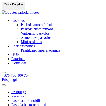
Gyva Pagalba
0
Paskolos
Paskola automobiliui
Paskola būsto remontui
Vartojimo paskolos
Asmeninės paskolos
Mini paskolos
Refinansavimas
Pasitikrink įsipareigojimus
DUK
Patarimai
Kontaktai
+370 700 800 70
Prisijungti
Prisijungti
Paskolos
Paskola automobiliui
Paskola būsto remontui