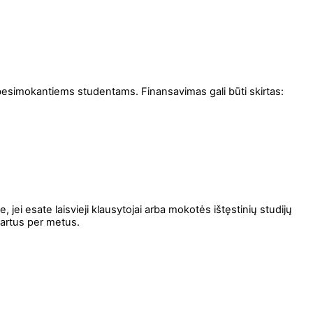
 besimokantiems studentams
. Finansavimas gali būti skirtas:
jei esate laisvieji klausytojai arba mokotės ištęstinių studijų
kartus per metus.