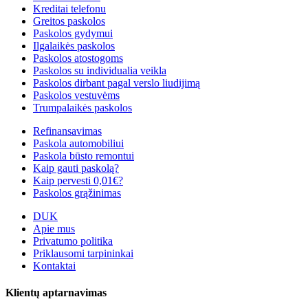
Kreditai telefonu
Greitos paskolos
Paskolos gydymui
Ilgalaikės paskolos
Paskolos atostogoms
Paskolos su individualia veikla
Paskolos dirbant pagal verslo liudijimą
Paskolos vestuvėms
Trumpalaikės paskolos
Refinansavimas
Paskola automobiliui
Paskola būsto remontui
Kaip gauti paskolą?
Kaip pervesti 0,01€?
Paskolos grąžinimas
DUK
Apie mus
Privatumo politika
Priklausomi tarpininkai
Kontaktai
Klientų aptarnavimas