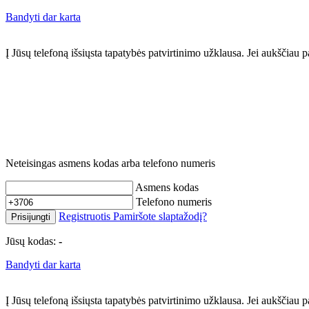
Bandyti dar karta
Į Jūsų telefoną išsiųsta tapatybės patvirtinimo užklausa. Jei aukščia
Neteisingas asmens kodas arba telefono numeris
Asmens kodas
Telefono numeris
Registruotis
Pamiršote slaptažodį?
Prisijungti
Jūsų kodas:
-
Bandyti dar karta
Į Jūsų telefoną išsiųsta tapatybės patvirtinimo užklausa. Jei aukščia