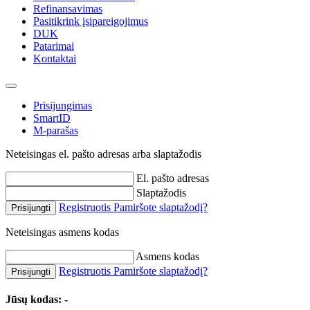
Refinansavimas
Pasitikrink įsipareigojimus
DUK
Patarimai
Kontaktai
Prisijungimas
SmartID
M-parašas
Neteisingas el. pašto adresas arba slaptažodis
El. pašto adresas
Slaptažodis
Registruotis
Pamiršote slaptažodį?
Prisijungti
Neteisingas asmens kodas
Asmens kodas
Registruotis
Pamiršote slaptažodį?
Prisijungti
Jūsų kodas:
-