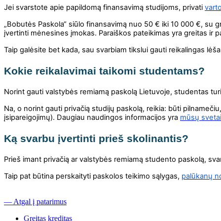
Jei svarstote apie papildomą finansavimą studijoms, privati
vart
„Bobutės Paskola“ siūlo finansavimą nuo 50 € iki 10 000 €
, su g
įvertinti mėnesines įmokas. Paraiškos pateikimas yra greitas ir 
Taip galėsite bet kada, sau svarbiam tikslui gauti reikalingas lė
Kokie reikalavimai taikomi studentams?
Norint gauti valstybės remiamą paskolą Lietuvoje, studentas turi 
Na, o norint gauti privačią studijų paskolą, reikia: būti pilnameči
įsipareigojimų). Daugiau naudingos informacijos yra
mūsų svetai
Ką svarbu įvertinti prieš skolinantis?
Prieš imant privačią ar valstybės remiamą studento paskolą, svarb
Taip pat būtina perskaityti paskolos teikimo sąlygas,
palūkanų n
— Atgal į patarimus
Greitas kreditas