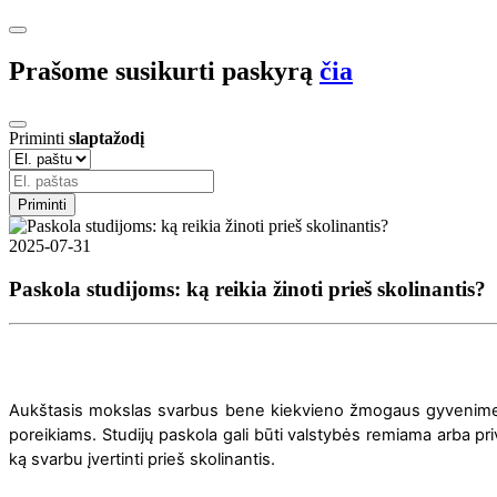
Prašome susikurti paskyrą
čia
Priminti
slaptažodį
Priminti
2025-07-31
Paskola studijoms: ką reikia žinoti prieš skolinantis?
Aukštasis mokslas svarbus bene kiekvieno žmogaus gyvenime. 
poreikiams. Studijų paskola gali būti valstybės remiama arba pr
ką svarbu įvertinti prieš skolinantis.