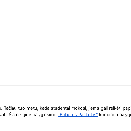
Tačiau tuo metu, kada studentai mokosi, jiems gali reikėti pa
ivati. Šiame gide palyginsime
„Bobutės Paskolos“
komanda palygins