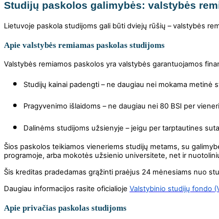
Studijų paskolos galimybės: valstybės rem
Lietuvoje paskola studijoms gali būti dviejų rūšių – valstybės rem
Apie valstybės remiamas paskolas studijoms
Valstybės remiamos paskolos yra valstybės garantuojamos fin
Studijų kainai padengti
– ne daugiau nei mokama metinė st
Pragyvenimo išlaidoms
– ne daugiau nei 80 BSI per viener
Dalinėms studijoms užsienyje
– jeigu per tarptautines sut
Šios paskolos teikiamos vieneriems studijų metams, su galimybe ka
programoje, arba mokotės užsienio universitete, net ir nuotoli
Šis kreditas pradedamas grąžinti praėjus 24 mėnesiams nuo stud
Daugiau informacijos rasite oficialioje
Valstybinio studijų fondo 
Apie privačias paskolas studijoms