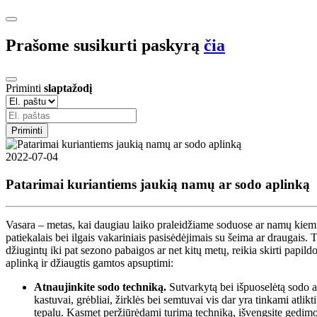
Prašome susikurti paskyrą
čia
Priminti
slaptažodį
Priminti
2022-07-04
Patarimai kuriantiems jaukią namų ar sodo aplinką
Vasara – metas, kai daugiau laiko praleidžiame soduose ar namų kiemuo
patiekalais bei ilgais vakariniais pasisėdėjimais su šeima ar draugais. 
džiugintų iki pat sezono pabaigos ar net kitų metų, reikia skirti papil
aplinką ir džiaugtis gamtos apsuptimi:
Atnaujinkite sodo techniką.
Sutvarkytą bei išpuoselėtą sodo ar
kastuvai, grėbliai, žirklės bei semtuvai vis dar yra tinkami atlik
tepalu. Kasmet peržiūrėdami turimą techniką, išvengsite gedimo,