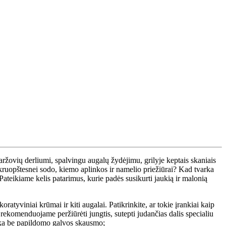
ržovių derliumi, spalvingu augalų žydėjimu, grilyje keptais skaniais
ir kruopštesnei sodo, kiemo aplinkos ir namelio priežiūrai? Kad tvarka
 Pateikiame kelis patarimus, kurie padės susikurti jaukią ir malonią
tyviniai krūmai ir kiti augalai. Patikrinkite, ar tokie įrankiai kaip
 – rekomenduojame peržiūrėti jungtis, sutepti judančias dalis specialiu
linka be papildomo galvos skausmo;