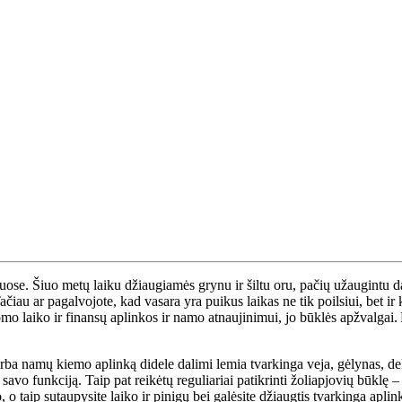
se. Šiuo metų laiku džiaugiamės grynu ir šiltu oru, pačių užaugintu da
Tačiau ar pagalvojote, kad vasara yra puikus laikas ne tik poilsiui, bet 
domo laiko ir finansų aplinkos ir namo atnaujinimui, jo būklės apžvalgai.
ba namų kiemo aplinką didele dalimi lemia tvarkinga veja, gėlynas, dekora
ti savo funkciją. Taip pat reikėtų reguliariai patikrinti žoliapjovių būklę
 o taip sutaupysite laiko ir pinigų bei galėsite džiaugtis tvarkinga ap