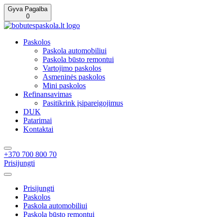
Gyva Pagalba
0
Paskolos
Paskola automobiliui
Paskola būsto remontui
Vartojimo paskolos
Asmeninės paskolos
Mini paskolos
Refinansavimas
Pasitikrink įsipareigojimus
DUK
Patarimai
Kontaktai
+370 700 800 70
Prisijungti
Prisijungti
Paskolos
Paskola automobiliui
Paskola būsto remontui