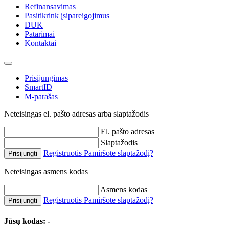
Refinansavimas
Pasitikrink įsipareigojimus
DUK
Patarimai
Kontaktai
Prisijungimas
SmartID
M-parašas
Neteisingas el. pašto adresas arba slaptažodis
El. pašto adresas
Slaptažodis
Registruotis
Pamiršote slaptažodį?
Prisijungti
Neteisingas asmens kodas
Asmens kodas
Registruotis
Pamiršote slaptažodį?
Prisijungti
Jūsų kodas:
-