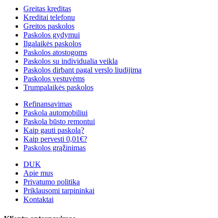
Greitas kreditas
Kreditai telefonu
Greitos paskolos
Paskolos gydymui
Ilgalaikės paskolos
Paskolos atostogoms
Paskolos su individualia veikla
Paskolos dirbant pagal verslo liudijimą
Paskolos vestuvėms
Trumpalaikės paskolos
Refinansavimas
Paskola automobiliui
Paskola būsto remontui
Kaip gauti paskolą?
Kaip pervesti 0,01€?
Paskolos grąžinimas
DUK
Apie mus
Privatumo politika
Priklausomi tarpininkai
Kontaktai