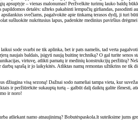
ųjų apsuptyje – vienas malonumas! Peržvelkite turimų lauko baldų būklę a
os papildomos detalės: užteks pakabinti lempučių girliandas, pasodinti a
apsilankius svečiams, pagalvokite apie tinkamą terasos dydį, ji turi būti
olat sušluokite nukritusius lapus, padenkite medinius paviršius drėgmei 
ikui sode svarbi ne tik aplinka, bet ir pats namelis, tad verta pagalvoti 
rjerą naujais baldais, įsigyti naują buitinę techniką? O gal turite senos 
komunikacijas, virtuvę, atlikti pamatų ir medinių konstrukcijų peržiūrą? N
darbų sąrašą ir jo laikykitės. Atliktas namų remontas užtikrins ne tik did
us džiugina visą sezoną! Dažnai sodo nameliai tampa vieta, kur suvežami
ais ir peržiūrėkite sukauptą turtą – galbūt dalį daiktų galite išmesti, at
imo ir noro!
arba atliekant namo atnaujinimą? Bobutėspaskola.lt suteiksime jums gre