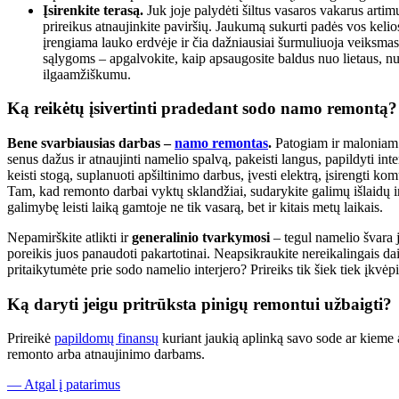
Įsirenkite terasą.
Juk joje palydėti šiltus vasaros vakarus artim
prireikus atnaujinkite paviršių. Jaukumą sukurti padės vos keli
įrengiama lauko erdvėje ir čia dažniausiai šurmuliuoja veiksmas 
sąlygoms – apgalvokite, kaip apsaugosite baldus nuo lietaus, nu
ilgaamžiškumu.
Ką reikėtų įsivertinti pradedant sodo namo remontą?
Bene svarbiausias darbas –
namo remontas
.
Patogiam ir maloniam la
senus dažus ir atnaujinti namelio spalvą, pakeisti langus, papildyti inte
keisti stogą, suplanuoti apšiltinimo darbus, įvesti elektrą, įsirengti 
Tam, kad remonto darbai vyktų sklandžiai, sudarykite galimų išlaidų ir 
galimybę leisti laiką gamtoje ne tik vasarą, bet ir kitais metų laikais.
Nepamirškite atlikti ir
generalinio tvarkymosi
– tegul namelio švara j
poreikis juos panaudoti pakartotinai. Neapsikraukite nereikalingais daikt
pritaikytumėte prie sodo namelio interjero? Prireiks tik šiek tiek įkvėp
Ką daryti jeigu pritrūksta pinigų remontui užbaigti?
Prireikė
papildomų finansų
kuriant jaukią aplinką savo sode ar kieme 
remonto arba atnaujinimo darbams.
— Atgal į patarimus