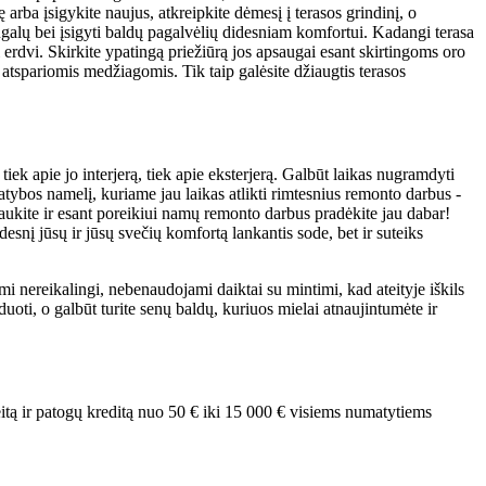
rba įsigykite naujus, atkreipkite dėmesį į terasos grindinį, o
ugalų bei įsigyti baldų pagalvėlių didesniam komfortui. Kadangi terasa
 erdvi. Skirkite ypatingą priežiūrą jos apsaugai esant skirtingoms oro
atspariomis medžiagomis. Tik taip galėsite džiaugtis terasos
tiek apie jo interjerą, tiek apie eksterjerą. Galbūt laikas nugramdyti
statybos namelį, kuriame jau laikas atlikti rimtesnius remonto darbus -
elaukite ir esant poreikiui namų remonto darbus pradėkite jau dabar!
esnį jūsų ir jūsų svečių komfortą lankantis sode, bet ir suteiks
 nereikalingi, nebenaudojami daiktai su mintimi, kad ateityje iškils
iduoti, o galbūt turite senų baldų, kuriuos mielai atnaujintumėte ir
itą ir patogų kreditą nuo 50 € iki 15 000 € visiems numatytiems