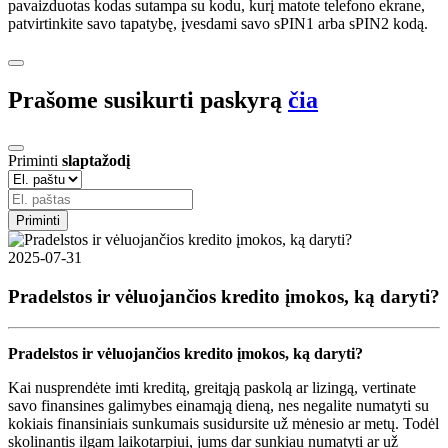
pavaizduotas kodas sutampa su kodu, kurį matote telefono ekrane,
patvirtinkite savo tapatybę, įvesdami savo sPIN1 arba sPIN2 kodą.
Prašome susikurti paskyrą
čia
Priminti
slaptažodį
Priminti
2025-07-31
Pradelstos ir vėluojančios kredito įmokos, ką daryti?
Pradelstos ir vėluojančios kredito įmokos, ką daryti?
Kai nusprendėte imti kreditą, greitąją paskolą ar lizingą, vertinate
savo finansines galimybes einamąją dieną, nes negalite numatyti su
kokiais finansiniais sunkumais susidursite už mėnesio ar metų. Todėl
skolinantis ilgam laikotarpiui, jums dar sunkiau numatyti ar už