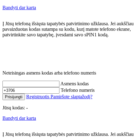
Bandyti dar karta
Į Jūsų telefoną išsiųsta tapatybės patvirtinimo užklausa. Jei aukščiau
pavaizduotas kodas sutampa su kodu, kurį matote telefono ekrane,
patvirtinkite savo tapatybę, įvesdami savo sPIN1 kodą.
Neteisingas asmens kodas arba telefono numeris
Asmens kodas
Telefono numeris
Registruotis
Pamiršote slaptažodį?
Prisijungti
Jūsų kodas:
-
Bandyti dar karta
Į Jūsų telefoną išsiųsta tapatybės patvirtinimo užklausa. Jei aukščiau