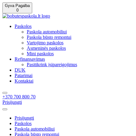
Gyva Pagalba
0
Paskolos
Paskola automobiliui
Paskola būsto remontui
Vartojimo paskolos
Asmeninės paskolos
Mini paskolos
Refinansavimas
Pasitikrink įsipareigojimus
DUK
Patarimai
Kontaktai
+370 700 800 70
Prisijungti
Prisijungti
Paskolos
Paskola automobiliui
Paskola būsto remontui