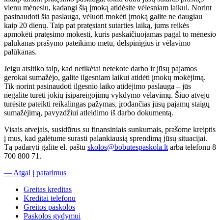
vienu mėnesiu, kadangi šią įmoką atidėsite vėlesniam laikui. Norint
pasinaudoti šia paslauga, vėluoti mokėti įmoką galite ne daugiau
kaip 20 dienų. Taip pat pratęsiant sutarties laiką, jums reikės
apmokėti pratęsimo mokesti, kuris paskaičiuojamas pagal to mėnesio
palūkanas prašymo pateikimo metu, delspinigius ir vėlavimo
palūkanas.
Jeigu atsitiko taip, kad netikėtai netekote darbo ir jūsų pajamos
gerokai sumažėjo, galite ilgesniam laikui atidėti įmokų mokėjimą.
Tik norint pasinaudoti ilgesnio laiko atidėjimo paslauga – jūs
negalite turėti jokių įsipareigojimų vykdymo vėlavimų. Šiuo atveju
turėsite pateikti reikalingas pažymas, įrodančias jūsų pajamų staigų
sumažėjimą, pavyzdžiui atleidimo iš darbo dokumentą.
Visais atvejais, susidūrus su finansiniais sunkumais, prašome kreiptis
į mus, kad galėtume surasti palankiausią sprendimą jūsų situacijai.
Tą padaryti galite el. paštu
skolos@bobutespaskola.lt
arba telefonu 8
700 800 71.
— Atgal į patarimus
Greitas kreditas
Kreditai telefonu
Greitos paskolos
Paskolos gydymui