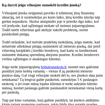
Ką daryti jeigu vėluojate sumokėti kredito įmoką?
Vėluojanti įmoka neigiamai paveiks ir tolimesnę jūsų finansinę
situaciją, net ir susimokėjus po kurio laiko, jūsų kredito istorija taip
greitai nepasikeis. Skolos atsispindės joje ir prireiks ilgo laiko, kol
vėl įrodysite, kad sąžiningai mokate už turimus įsipareigojimus.
Todėl turėti vėlavimai gali ateityje sukelti problemų, norint
pasiskolinti pinigų.
Todėl nelaukite, kol turėsite pradelstų mokėjimų, jeigu matote, kad
neturėsite užtektinai pinigų susimokėti už mėnesio įmoką, dar prieš
vėlavimą kreipkitės į kredito bendrovę, kad kartu su kreditoriumi
rastumėte tinkamą sprendimą abejoms pusėms. Kredito bendrovės
vertina sąžiningus ir atsakingus klientus.
Jeigu turite įsipareigojimų
bobutespaskola.lt
, tuomet mes galėsime
pasiūlyti jums keletą variantų – vienas iš jų pasikeisti mėnesio
įmokos datą. Gal visgi vėluojate mokėti dėl to, nes įmokos data jums
netinkama? Tą lengvai galite pasikeisti, sumokėjus 5 € paslaugos
mokestį, o jei esate mūsų lojalus klientas ir turite auksinio kliento
statusą, tuomet paslauga galėsite pasinaudoti nemokamai vieną kartą
per paskolą.
Taip pat kitas variantas, kurį galime pasiūlyti, tai įmokos atidėjimo
kitaip tariant pratęsimo paslauga, tokiu būdu jūsų sutartis prasitęs