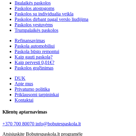
Ilgalaikės paskolos
Paskolos atostogoms
Paskolos su individualia veikla
Paskolos dirbant pagal verslo liudijimą
Paskolos vestuvėms
Trumpalaikės paskolos
Refinansavimas
Paskola automobiliui
Paskola būsto remontui
Kaip gauti paskolą?
Kaip pervesti 0,01€?
Paskolos grąžinimas
DUK
Apie mus
Privatumo politika
Priklausomi tarpininkai
Kontaktai
Klientų aptarnavimas
+370 700 80070
info@bobutespaskola.lt
Atsisiųskite Bobutespaskola.lt programėlę