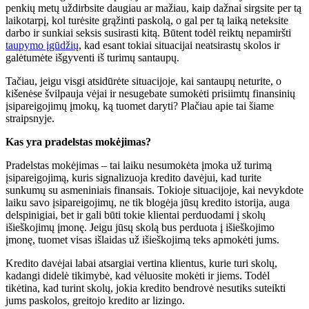
penkių metų uždirbsite daugiau ar mažiau, kaip dažnai sirgsite per tą
laikotarpį, kol turėsite grąžinti paskolą, o gal per tą laiką neteksite
darbo ir sunkiai seksis susirasti kitą. Būtent todėl reiktų nepamiršti
taupymo įgūdžių
, kad esant tokiai situacijai neatsirastų skolos ir
galėtumėte išgyventi iš turimų santaupų.
Tačiau, jeigu visgi atsidūrėte situacijoje, kai santaupų neturite, o
kišenėse švilpauja vėjai ir nesugebate sumokėti prisiimtų finansinių
įsipareigojimų įmokų, ką tuomet daryti? Plačiau apie tai šiame
straipsnyje.
Kas yra pradelstas mokėjimas?
Pradelstas mokėjimas – tai laiku nesumokėta įmoka už turimą
įsipareigojimą, kuris signalizuoja kredito davėjui, kad turite
sunkumų su asmeniniais finansais. Tokioje situacijoje, kai nevykdote
laiku savo įsipareigojimų, ne tik blogėja jūsų kredito istorija, auga
delspinigiai, bet ir gali būti tokie klientai perduodami į skolų
išieškojimų įmonę. Jeigu jūsų skolą bus perduota į išieškojimo
įmonę, tuomet visas išlaidas už išieškojimą teks apmokėti jums.
Kredito davėjai labai atsargiai vertina klientus, kurie turi skolų,
kadangi didelė tikimybė, kad vėluosite mokėti ir jiems. Todėl
tikėtina, kad turint skolų, jokia kredito bendrovė nesutiks suteikti
jums paskolos, greitojo kredito ar lizingo.