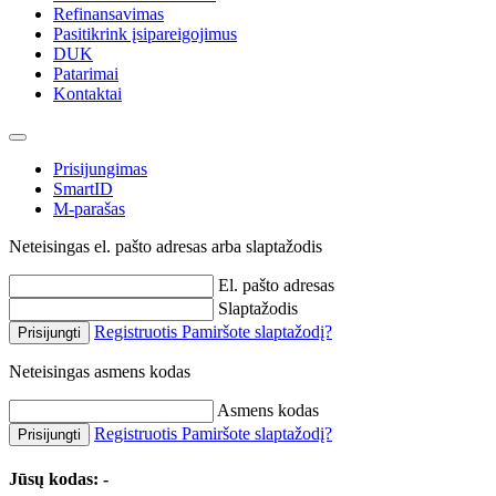
Refinansavimas
Pasitikrink įsipareigojimus
DUK
Patarimai
Kontaktai
Prisijungimas
SmartID
M-parašas
Neteisingas el. pašto adresas arba slaptažodis
El. pašto adresas
Slaptažodis
Registruotis
Pamiršote slaptažodį?
Prisijungti
Neteisingas asmens kodas
Asmens kodas
Registruotis
Pamiršote slaptažodį?
Prisijungti
Jūsų kodas:
-